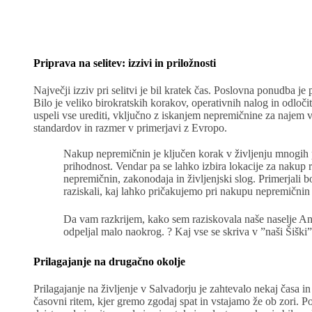
Priprava na selitev: izzivi in priložnosti
Največji izziv pri selitvi je bil kratek čas. Poslovna ponudba je
Bilo je veliko birokratskih korakov, operativnih nalog in odloči
uspeli vse urediti, vključno z iskanjem nepremičnine za najem v 
standardov in razmer v primerjavi z Evropo.
Nakup nepremičnin je ključen korak v življenju mnogih 
prihodnost. Vendar pa se lahko izbira lokacije za nakup ra
nepremičnin, zakonodaja in življenjski slog. Primerjali 
raziskali, kaj lahko pričakujemo pri nakupu nepremičnin
Da vam razkrijem, kako sem raziskovala naše naselje Ant
odpeljal malo naokrog. ? Kaj vse se skriva v ”naši Šišk
Prilagajanje na drugačno okolje
Prilagajanje na življenje v Salvadorju je zahtevalo nekaj časa 
časovni ritem, kjer gremo zgodaj spat in vstajamo že ob zori. P