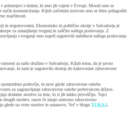
 primerjavi s tistimi, ki smo jih vajeni v Evropi. Morali smo se
r način komuniciranja. Kljub začetnim izzivom smo se hitro prilagodili
ne značilnosti.
ganji in negotovostmi. Ekonomsko in politično okolje v Salvadorju je
ukrepe za zmanjšanje tveganj in zaščito našega poslovanja. Z
upravljanja s tveganji smo uspeli zagotoviti stabilnost našega poslovanja
 varnosti za našo družino v Salvadorju. Kljub temu, da je javno
varovanje, ki nam je zagotovilo dostop do kakovostne zdravstvene
lo pomembno področje, in sicer glede zdravstvene oskrbe.
ovoren za zagotavljanje zdravstvene oskrbe prebivalcem države.
o dodatne storitve za tiste, ki si jih lahko privoščijo. Tujci
in drugih storitev, razen če imajo ustrezno zdravstveno
jejo glede na vrsto storitve in ustanovo. Več v blogu
TUKAJ
.