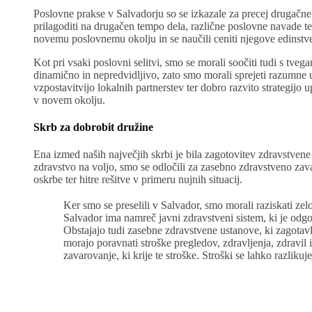
Poslovne prakse v Salvadorju so se izkazale za precej drugačne v
prilagoditi na drugačen tempo dela, različne poslovne navade te
novemu poslovnemu okolju in se naučili ceniti njegove edinstve
Kot pri vsaki poslovni selitvi, smo se morali soočiti tudi s tve
dinamično in nepredvidljivo, zato smo morali sprejeti razumne 
vzpostavitvijo lokalnih partnerstev ter dobro razvito strategijo 
v novem okolju.
Skrb za dobrobit družine
Ena izmed naših največjih skrbi je bila zagotovitev zdravstvene
zdravstvo na voljo, smo se odločili za zasebno zdravstveno za
oskrbe ter hitre rešitve v primeru nujnih situacij.
Ker smo se preselili v Salvador, smo morali raziskati ze
Salvador ima namreč javni zdravstveni sistem, ki je odg
Obstajajo tudi zasebne zdravstvene ustanove, ki zagotavljaj
morajo poravnati stroške pregledov, zdravljenja, zdravil 
zavarovanje, ki krije te stroške. Stroški se lahko razliku