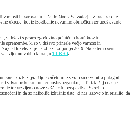
di varnosti in varovanju naše družine v Salvadorju. Zaradi visoke
nostne ukrepe, kot je izogibanje nevarnim območjem ter upoštevanje
ju, v državi s pestro zgodovino političnih konfliktov in
vile spremembe, ki so v državo prinesle večjo varnost in
k Nayib Bukele, ki je na oblasti od junija 2019. Na to temo sem
to vas vljudno vabim k branju
TUKAJ
.
 in poučna izkušnja. Kljub začetnim izzivom smo se hitro prilagodili
sti salvadorske kulture ter poslovnega okolja. Ta izkušnja nas je
zonte ter razvijemo nove veščine in perspektive. Skozi to
nečenj in da so najboljše izkušnje tiste, ki nas izzovejo in prisilijo, da