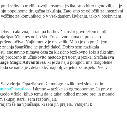
ed selitvijo trudili osvojiti osnove jezika, smo hitro ugotovili, da je
nju popolnoma drugačna izkušnja. Zato smo se odločili za intenzivni
ne veščine za komunikacijo v vsakdanjem življenju, tako v poslovnem
delovno aktivna, hkrati pa bodo v špansko govorečem okolju
anja španščine res ne bo šlo. Enostavno nama ni preostalo
pešeno učiva. Najin motiv je res velik, Miha je ob prejšnjem
ez znanja španščine ne prideš daleč. Dobro sem raziskala
sti, enostavno nimava časa za klasično jezikovno šolo s fiksnimi
olj prodorno in učinkovito metodo pri učenju jezika. Srečala sva
uage Magic Advantures
,
ki je za naju poliglot, ima dolgoletne
etoda se nama je zdela daleč najbolj verjetna za uspeh. Več v
 v Salvadorju. Opazila sem že mnogo razlik med slovenskim
nico Cuscatleco
.
Iskreno – razlike so ogrooooomne. In prav o
 gredo v šolo, kljub temu da je tukaj odhod mnogo prej in morajo
 skupaj starši, sem razpravljala
jam še na vprašanja, ki sem jih prejela. Vabljeni k