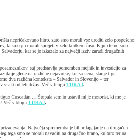
 prišla nepričakovano hitro, zato smo morali vse urediti zelo pospešeno.
tev, ki smo jih morali sprejeti v zelo kratkem času. Kljub temu smo
Salvadorju, kar se je izkazalo za največji izziv zaradi drugačnih
posameznikov, saj predstavlja pomemben mejnik in investicijo za
zlikuje glede na različne dejavnike, kot so cena, stanje trga
bomo dva različna konteksta – Salvador in Slovenijo – ter
 v vsaki od teh držav. Več v blogu
TUKAJ
.
iguo Cuscatlán … Štopala sem in ustavil mi je motorist, ki me je
i”? Več v blogu
TUKAJ
.
in prizadevanja. Največja sprememba je bil prilagajanje na drugačen
oleg tega smo se morali navaditi na drugačno hrano, kulturo ter na