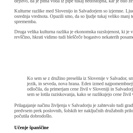
dejstvo, da je pitna voda iz pipe tukaj nedostopna, kar je bilo 
Kulturne razlike med Slovenijo in Salvadorjem so izjemne. Ljudj
osrednja vrednota. Opazili smo, da so ljudje tukaj veliko manj t
sprememba.
Druga velika kulturna razlika je ekonomska razslojenost, ki je
revščino, hkrati vidimo tudi bleščeče bogastvo nekaterih posamez
Ko sem se z družino preselila iz Slovenije v Salvador, 
jezik, in seveda, nova hrana. Eden izmed najpomembnejši
odločila, da primerjam cene živil v Sloveniji in Salvador
sem se lotila raziskovanja, kako se razlikujejo cene živi
Prilagajanje načinu življenja v Salvadorju je zahtevalo tudi gra
predvsem prek poslovnih, šolskih ter naključnih družabnih prilož
počutila dobrodošlo.
Učenje španščine