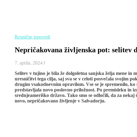
Resnične izpovedi
Nepričakovana življenska pot: selitev 
7. aprila, 2024
/
Selitev v tujino je bila že dolgoletna sanjska želja mene in
uresničitvi tega cilja, saj sva se v celoti posvečala svojim p
drugim vsakodnevnim opravilom. Vse se je spremenilo, ko s
predstavljala novo poslovno priložnost. Po premisleku in izra
srednjeameriško državo. Tako smo se odločili, da za nekaj
novo, nepričakovano življenje v Salvadorju.