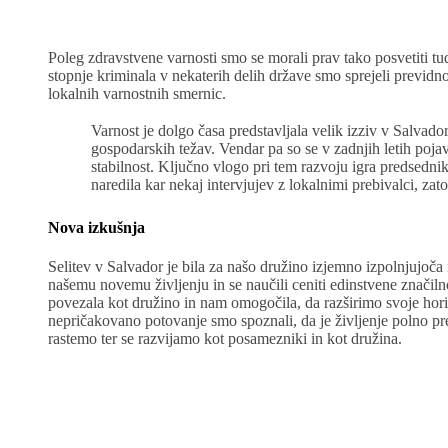
Poleg zdravstvene varnosti smo se morali prav tako posvetiti tu
stopnje kriminala v nekaterih delih države smo sprejeli previd
lokalnih varnostnih smernic.
Varnost je dolgo časa predstavljala velik izziv v Salvador
gospodarskih težav. Vendar pa so se v zadnjih letih poja
stabilnost. Ključno vlogo pri tem razvoju igra predsedni
naredila kar nekaj intervjujev z lokalnimi prebivalci, za
Nova izkušnja
Selitev v Salvador je bila za našo družino izjemno izpolnjujoča
našemu novemu življenju in se naučili ceniti edinstvene značilno
povezala kot družino in nam omogočila, da razširimo svoje hori
nepričakovano potovanje smo spoznali, da je življenje polno prese
rastemo ter se razvijamo kot posamezniki in kot družina.