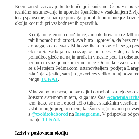
Eden izmed izzivov je bil tudi učenje španščine. Čeprav smo se pr
resnično razumevanje in uporaba španščine v vsakdanjem življe
tečaj španščine, ki nam je pomagal pridobiti potrebne jezikov
okolju kot tudi pri vsakodnevnih opravilih.
Ker tja ne gremo na počitnice, ampak bova oba z Miho 
rabili pomoč tudi otroci, sva hitro ugotovila, da brez zn
drugega, kot da sva z Miho zavihala rokave in se ga pos
obisku Salvadorja res na svoje oči in ušesa videl, da br
ponudbo, glede na najin urnik in vmesne poti in odsotno
termini in vožnjo nekam v učilnice. Odločila sva se za b
se z Matejem Sedmakom, ustanoviteljem podjetja
Lang
izkušnje z jeziki, sam jih govori res veliko in njihova m
blogu
TUKAJ
.
Mineva pol meseca, odkar najini otroci obiskujejo šolo
šolskim sistemom in tem, ki ga ima šola
Academia Britá
tem, kako se moji otroci učijo tukaj, s kakšnim veseljem
vstati mnogo prej, in o tem, kakšno vlogo imamo pri vsem
s
@tooldtobebored
na
Instagramu
.
V prispevku odgovar
branju
TUKAJ.
Izzivi v poslovnem okolju