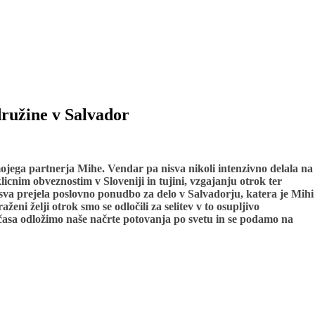
družine v Salvador
 mojega partnerja Mihe. Vendar pa nisva nikoli intenzivno delala na
oklicnim obveznostim v Sloveniji in tujini, vzgajanju otrok ter
va prejela poslovno ponudbo za delo v Salvadorju, katera je Mihi
ženi želji otrok smo se odločili za selitev v to osupljivo
 časa odložimo naše načrte potovanja po svetu in se podamo na