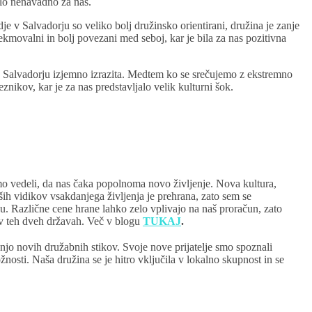
zelo nenavadno za nas.
e v Salvadorju so veliko bolj družinsko orientirani, družina je zanje
ekmovalni in bolj povezani med seboj, kar je bila za nas pozitivna
 v Salvadorju izjemno izrazita. Medtem ko se srečujemo z ekstremno
nikov, kar je za nas predstavljalo velik kulturni šok.
smo vedeli, da nas čaka popolnoma novo življenje. Nova kultura,
h vidikov vsakdanjega življenja je prehrana, zato sem se
ju. Različne cene hrane lahko zelo vplivajo na naš proračun, zato
l v teh dveh državah. Več v blogu
TUKAJ
.
dnjo novih družabnih stikov. Svoje nove prijatelje smo spoznali
nosti. Naša družina se je hitro vključila v lokalno skupnost in se