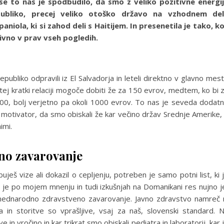
Vse to nas je spodbudilo, da smo z veliko pozitivne energi
publiko, precej veliko otoško državo na vzhodnem de
iola, ki si zahod deli s Haitijem. In presenetila je tako, k
tivno v prav vseh pogledih.
bliko odpravili iz El Salvadorja in leteli direktno v glavno mes
ej kratki relaciji mogoče dobiti že za 150 evrov, medtem, ko bi 
800, bolj verjetno pa okoli 1000 evrov. To nas je seveda dodat
r motivator, da smo obiskali že kar večino držav Srednje Amerike,
imi.
eno zavarovanje
eš vize ali dokazil o cepljenju, potreben je samo potni list, ki 
a je po mojem mnenju in tudi izkušnjah na Domanikani res nujno j
 mednarodno zdravstveno zavarovanje. Javno zdravstvo namreč 
 in storitve so vprašljive, vsaj za naš, slovenski standard. 
 in vročino in kar trikrat smo obiskali pediatra in laboratorij, kar 