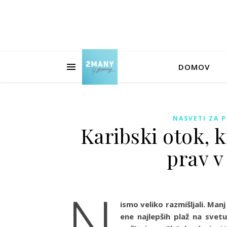
DOMOV
NASVETI ZA 
Karibski otok, k
prav v
N
ismo veliko razmišljali. Man
ene najlepših plaž na svetu