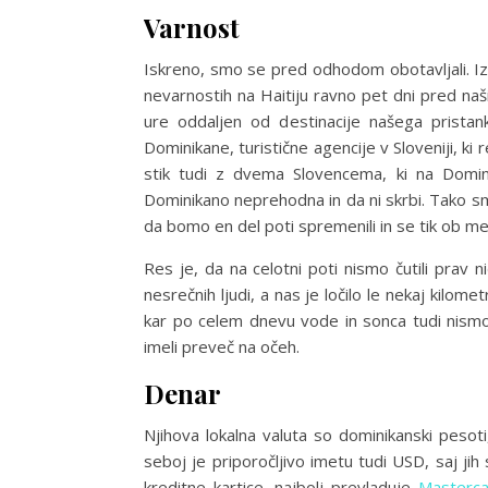
Varnost
Iskreno, smo se pred odhodom obotavljali. Iz
nevarnostih na Haitiju ravno pet dni pred na
ure oddaljen od destinacije našega pristan
Dominikane, turistične agencije v Sloveniji, ki
stik tudi z dvema Slovencema, ki na Dominik
Dominikano neprehodna in da ni skrbi. Tako sm
da bomo en del poti spremenili in se tik ob meji
Res je, da na celotni poti nismo čutili prav ni
nesrečnih ljudi, a nas je ločilo le nekaj kilome
kar po celem dnevu vode in sonca tudi nismo 
imeli preveč na očeh.
Denar
Njihova lokalna valuta so dominikanski pesoti
seboj je priporočljivo imetu tudi USD, saj j
kreditne kartice, najbolj prevladuje
Masterca