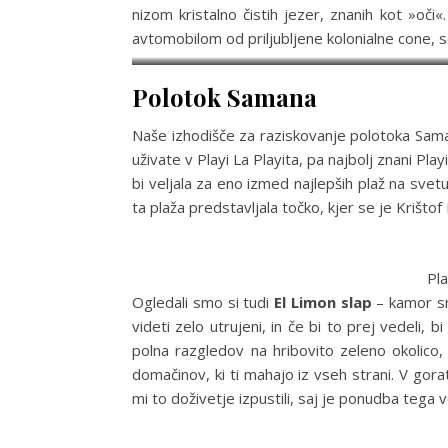
nizom kristalno čistih jezer, znanih kot »oč
avtomobilom od priljubljene kolonialne cone, 
Polotok Samana
Naše izhodišče za raziskovanje polotoka Sama
uživate v Playi La Playita, pa najbolj znani Pla
bi veljala za eno izmed najlepših plaž na sve
ta plaža predstavljala točko, kjer se je Krišto
Pl
Ogledali smo si tudi
El Limon slap
– kamor smo
videti zelo utrujeni, in če bi to prej vedeli, 
polna razgledov na hribovito zeleno okolico, 
domačinov, ki ti mahajo iz vseh strani. V gora
mi to doživetje izpustili, saj je ponudba tega ve