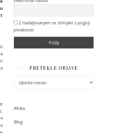
Elektronski naslov
je
lu
ot
Z nadaljevanjem se strinjate s pogoji
privatnosti
to
za
no
 a
PRETEKLE OBJAVE
Pretekle objave
je
Afrika
e,
ni
Blog
Na
je