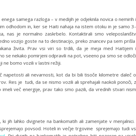
 enega samega razloga – v medijih je odjeknila novica o nemirih 
šim odhodom in, ker se Haiti nahaja na istem otoku in je samo 3
ka, nas je normalno zaskrbelo. Kontaktirali smo veleposlaništ
 redno vozijo goste na to destinacijo, preko znancev pa sem prišla
ana živita. Prav vsi viri so trdili, da je meja med Haitijem 
o se nekako pomirjeni odpravili na pot, vseeno pa smo se odločil
 ne bomo vozili v lastni režiji.
č napetosti ali nevarnosti, kot da bi bili tisoče kilometre daleč 
trov. Res je tudi, da se nismo vozili ali sprehajali naokoli ponoči, 
imeli več energije, prav tako smo pazili, da vrednih stvari nis
, ki jih lahko dvignete na bankomatih ali zamenjate v menjalnici.
ih sprejemajo povsod. Hoteli in večje trgovine sprejemajo tudi v
rd
. Pri dvigih na bankomatih je potrebno biti pozoren na viso