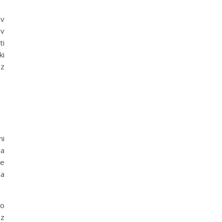
 v
iv
ti
ki
 z
ni
ga
je
la
no
 z