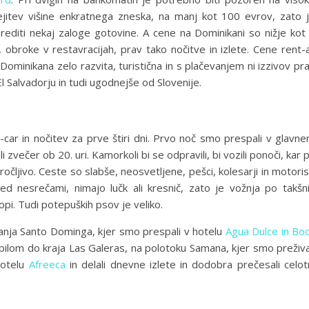
ejitev višine enkratnega zneska, na manj kot 100 evrov, zato 
arediti nekaj zaloge gotovine. A cene na Dominikani so nižje kot
 obroke v restavracijah, prav tako nočitve in izlete. Cene rent-
Dominikana zelo razvita, turistična in s plačevanjem ni izzivov pr
El Salvadorju in tudi ugodnejše od Slovenije.
a-car in nočitev za prve štiri dni. Prvo noč smo prespali v glavn
večer ob 20. uri. Kamorkoli bi se odpravili, bi vozili ponoči, kar 
ročljivo. Ceste so slabše, neosvetljene, pešci, kolesarji in motoris
ed nesrečami, nimajo lučk ali kresnič, zato je vožnja po takšn
ropi. Tudi potepuških psov je veliko.
anja Santo Dominga, kjer smo prespali v hotelu
Agua Dulce in Bo
ilom do kraja Las Galeras, na polotoku Samana, kjer smo preživa
hotelu
Afreeca
in delali dnevne izlete in dodobra prečesali celot