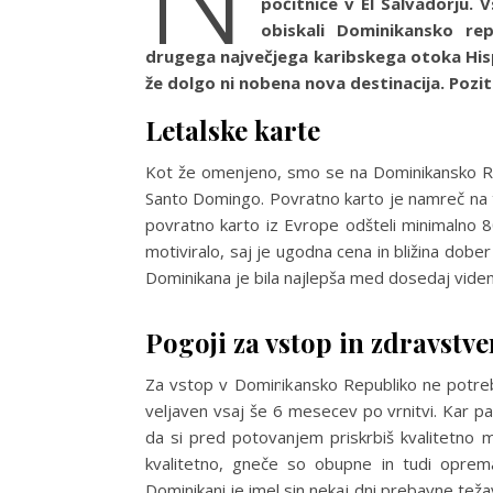
počitnice v El Salvadorju. 
obiskali Dominikansko re
drugega največjega karibskega otoka Hispan
že dolgo ni nobena nova destinacija. Pozi
Letalske karte
Kot že omenjeno, smo se na Dominikansko Repu
Santo Domingo. Povratno karto je namreč na t
povratno karto iz Evrope odšteli minimalno 
motiviralo, saj je ugodna cena in bližina dobe
Dominikana je bila najlepša med dosedaj viden
Pogoji za vstop in zdravstv
Za vstop v Dominikansko Republiko ne potrebuj
veljaven vsaj še 6 mesecev po vrnitvi. Kar p
da si pred potovanjem priskrbiš kvalitetno
kvalitetno, gneče so obupne in tudi oprema
Dominikani je imel sin nekaj dni prebavne težave