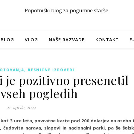
Popotniški blog za pogumne starše.
BLOG
VLOG
NAŠE RAZVADE
KONTAKT
E
,
POTOVANJA
RESNIČNE IZPOVEDI
i je pozitivno presenetil
 vseh pogledih
21. aprila, 2024
j kot 3 ure leta, povratne karte pod 200 dolarjev na osebo 
, čudovita narava, slapovi in nacionalni parki, pa še šols