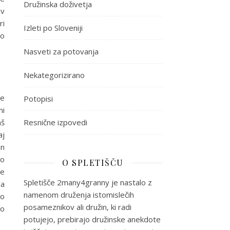
Družinska doživetja
 v
ri
Izleti po Sloveniji
jo
Nasveti za potovanja
Nekategorizirano
se
Potopisi
ni
aš
Resnične izpovedi
aj
in
 o
O SPLETIŠČU
le
Spletišče 2many4granny je nastalo z
na
namenom druženja istomislečih
lo
posameznikov ali družin, ki radi
no
potujejo, prebirajo družinske anekdote