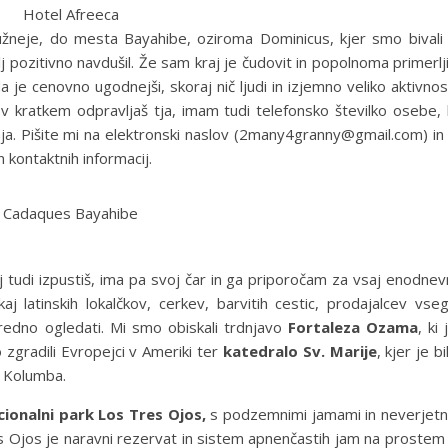
Hotel Afreeca
užneje, do mesta Bayahibe, oziroma Dominicus, kjer smo bivali
lj pozitivno navdušil. Že sam kraj je čudovit in popolnoma primerlj
da je cenovno ugodnejši, skoraj nič ljudi in izjemno veliko aktivnos
 v kratkem odpravljaš tja, imam tudi telefonsko številko osebe, 
a. Pišite mi na elektronski naslov (2many4granny@gmail.com) in
 kontaktnih informacij.
Cadaques Bayahibe
aj tudi izpustiš, ima pa svoj čar in ga priporočam za vsaj enodnev
j latinskih lokalčkov, cerkev, barvitih cestic, prodajalcev vse
vredno ogledati. Mi smo obiskali trdnjavo
Fortaleza Ozama
, ki 
o zgradili Evropejci v Ameriki ter
katedralo Sv. Marije
, kjer je bi
a Kolumba.
ionalni park Los Tres Ojos,
s podzemnimi jamami in neverjet
res Ojos je naravni rezervat in sistem apnenčastih jam na prostem