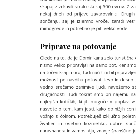
skupaj z zdravili stralo skoraj 500 evrov. Z
nekaj dneh od prijave zavarovalnici. Drugi
sončenju, saj je izjemno vroče, zaradi vet
mimogrede in potrebno je piti veliko vode.
Priprave na potovanje
Glede na to, da je Dominikana zelo turistična 
nismo veliko pripravljali na samo pot. Ker smo
na točen kraj in uro, tudi načrt ni bil priprav
možnost po navdihu potovati levo in desno z
vedno srečamo zanimive ljudi, navežemo sti
drugačnosti. Tudi tokrat smo pri najemu na
najlepših kotičkih, ki jih mogoče v poplavi 
nasvete o tem, kam jesti, kako do nižjih cen i
vožnjo s čolnom. Potrebuješ izključno polet
živahen in osebno kozmetiko, dobre so
naravnanost in vamos. Aja, znanje španščine j