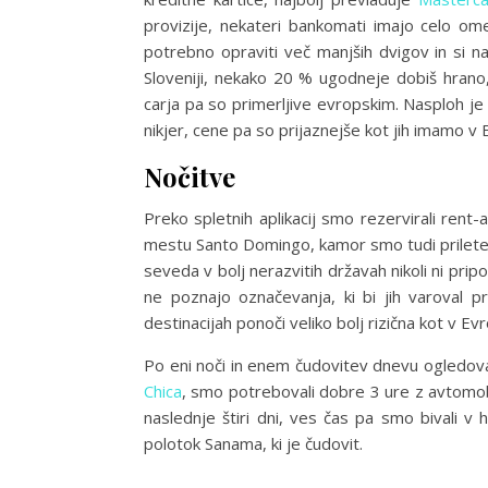
provizije, nekateri bankomati imajo celo om
potrebno opraviti več manjših dvigov in si n
Sloveniji, nekako 20 % ugodneje dobiš hrano,
carja pa so primerljive evropskim. Nasploh je 
nikjer, cene pa so prijaznejše kot jih imamo v 
Nočitve
Preko spletnih aplikacij smo rezervirali rent-
mestu Santo Domingo, kamor smo tudi prileteli z
seveda v bolj nerazvitih državah nikoli ni pripo
ne poznajo označevanja, ki bi jih varoval pr
destinacijah ponoči veliko bolj rizična kot v Ev
Po eni noči in enem čudovitev dnevu ogledov
Chica
, smo potrebovali dobre 3 ure z avtomob
naslednje štiri dni, ves čas pa smo bivali v 
polotok Sanama, ki je čudovit.