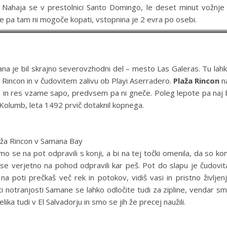
i«. Nahaja se v prestolnici Santo Domingo, le deset minut vožnje
se pa tam ni mogoče kopati, vstopnina je 2 evra po osebi.
Los Tres Ojos
na je bil skrajno severovzhodni del – mesto Las Galeras. Tu lah
yi Rincon in v čudovitem zalivu ob Playi Aserradero.
Plaža Rincon
n
tu in res vzame sapo, predvsem pa ni gneče. Poleg lepote pa naj 
f Kolumb, leta 1492 prvič dotaknil kopnega.
aža Rincon v Samana Bay
 se na pot odpravili s konji, a bi na tej točki omenila, da so kon
bi se verjetno na pohod odpravili kar peš. Pot do slapu je čudovit
na poti prečkaš več rek in potokov, vidiš vasi in pristno življen
ti notranjosti Samane se lahko odločite tudi za zipline, vendar s
lika tudi v El Salvadorju in smo se jih že precej naužili.