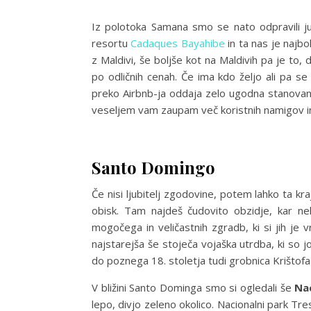
Iz polotoka Samana smo se nato odpravili j
resortu
Cadaques Bayahibe
in ta nas je najbo
z Maldivi, še boljše kot na Maldivih pa je to, 
po odličnih cenah. Če ima kdo željo ali pa se
preko Airbnb-ja oddaja zelo ugodna stanovanj
veseljem vam zaupam več koristnih namigov in
Santo Domingo
Če nisi ljubitelj zgodovine, potem lahko ta kr
obisk. Tam najdeš čudovito obzidje, kar neka
mogočega in veličastnih zgradb, ki si jih je 
najstarejša še stoječa vojaška utrdba, ki so j
do poznega 18. stoletja tudi grobnica Krištof
V bližini Santo Dominga smo si ogledali še
Nac
lepo, divjo zeleno okolico. Nacionalni park T