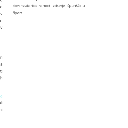
španščina
zdravje
je
slovenskakaritas
varnost
šport
 v
a-
av
em
pa
ti
ih
ca
li
ni