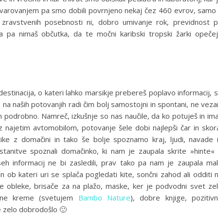
 zavarovanjem pa smo dobili povrnjeno nekaj čez 460 evrov, samo
h zravstvenih posebnosti ni, dobro umivanje rok, previdnost p
ra pa nimaš občutka, da te močni karibski tropski žarki opeče
destinacija, o kateri lahko marsikje prebereš poplavo informacij, 
 na naših potovanjih radi čim bolj samostojni in spontani, ne veza
ljen podrobno. Namreč, izkušnje so nas naučile, da ko potuješ in im
 najetim avtomobilom, potovanje šele dobi najlepši čar in skor
ke z domačini in tako še bolje spoznamo kraj, ljudi, navade 
stanitve spoznali domačinko, ki nam je zaupala skrite »hinte«
vseh informacij ne bi zasledili, prav tako pa nam je zaupala ma
n ob kateri uri se splača pogledati kite, sončni zahod ali odditi 
ne obleke, brisače za na plažo, maske, ker je podvodni svet ze
nčne kreme (svetujem
Bambo Nature
), dobre knjige, pozitiv
e zelo dobrodošlo 🙂