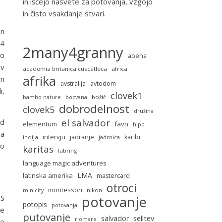
in iščejo nasvete za potovanja, vzgojo
in čisto vsakdanje stvari.
in
-4
2many4granny
vo
abena
 v
academia britanica cuscatleca
africa
afrika
in
avstralija
avtodom
i,
clovek1
božič
bambo nature
bocvana
dobrodelnost
clovek5
družina
el salvador
od
favn
elementum
hipp
za
intervju
jadranje
karibi
indija
jadrnica
mo
karitas
labring
language magic adventures
LMA
latinska amerika
mastercard
otroci
montessori
nikon
minicity
 S
potovanje
potopis
potovanja
se
putovanje
selitev
salvador
riomare
ke