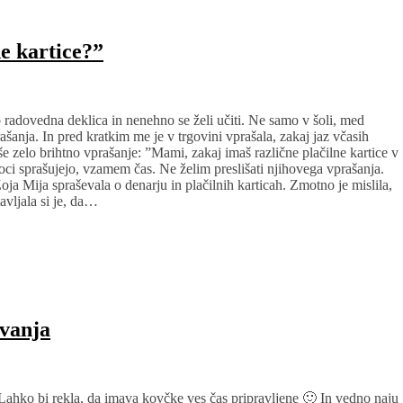
e kartice?”
no radovedna deklica in nenehno se želi učiti. Ne samo v šoli, med
šanja. In pred kratkim me je v trgovini vprašala, zakaj jaz včasih
še zelo brihtno vprašanje: ”Mami, zakaj imaš različne plačilne kartice v
oci sprašujejo, vzamem čas. Ne želim preslišati njihovega vprašanja.
ja Mija spraševala o denarju in plačilnih karticah. Zmotno je mislila,
avljala si je, da…
ovanja
 Lahko bi rekla, da imava kovčke ves čas pripravljene 🙂 In vedno naju