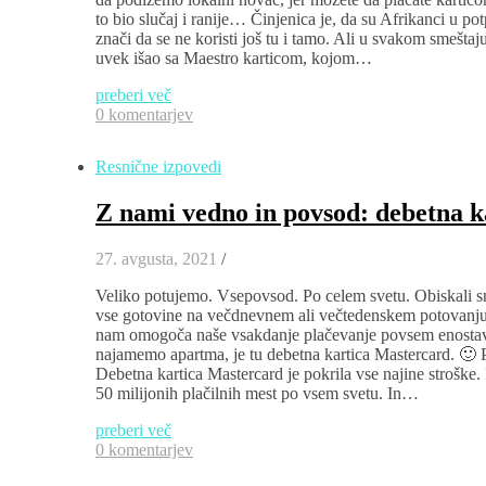
to bio slučaj i ranije… Činjenica je, da su Afrikanci u p
znači da se ne koristi još tu i tamo. Ali u svakom smešta
uvek išao sa Maestro karticom, kojom…
preberi več
0 komentarjev
Resnične izpovedi
Z nami vedno in povsod: debetna 
27. avgusta, 2021
/
Veliko potujemo. Vsepovsod. Po celem svetu. Obiskali smo
vse gotovine na večdnevnem ali večtedenskem potovanju s
nam omogoča naše vsakdanje plačevanje povsem enostavno,
najamemo apartma, je tu debetna kartica Mastercard. 🙂 Po
Debetna kartica Mastercard je pokrila vse najine stroške.
50 milijonih plačilnih mest po vsem svetu. In…
preberi več
0 komentarjev