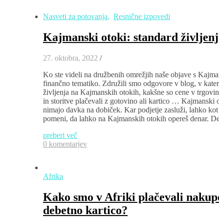
Nasveti za potovanja
,
Resnične izpovedi
Kajmanski otoki: standard življenj
27. oktobra, 2022
/
Ko ste videli na družbenih omrežjih naše objave s Kajman
finančno tematiko. Združili smo odgovore v blog, v kate
življenja na Kajmanskih otokih, kakšne so cene v trgovin
in storitve plačevali z gotovino ali kartico … Kajmanski
nimajo davka na dobiček. Kar podjetje zasluži, lahko k
pomeni, da lahko na Kajmanskih otokih opereš denar. De
preberi več
0 komentarjev
Afrika
Kako smo v Afriki plačevali nakupe
debetno kartico?