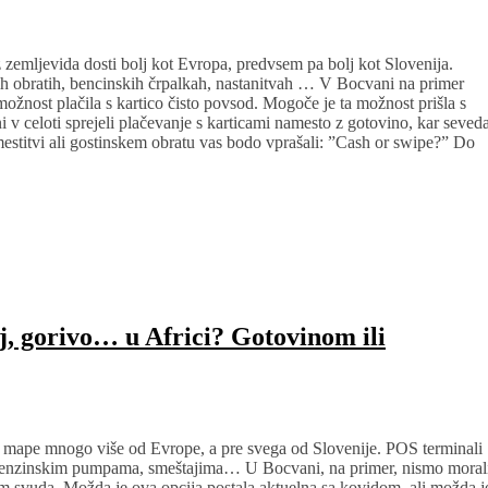
 z zemljevida dosti bolj kot Evropa, predvsem pa bolj kot Slovenija.
h obratih, bencinskih črpalkah, nastanitvah … V Bocvani na primer
 možnost plačila s kartico čisto povsod. Mogoče je ta možnost prišla s
 v celoti sprejeli plačevanje s karticami namesto z gotovino, kar seved
mestitvi ali gostinskem obratu vas bodo vprašali: ”Cash or swipe?” Do
j, gorivo… u Africi? Gotovinom ili
sa mape mnogo više od Evrope, a pre svega od Slovenije. POS terminali
 benzinskim pumpama, smeštajima… U Bocvani, na primer, nismo moral
om svuda. Možda je ova opcija postala aktuelna sa kovidom, ali možda j