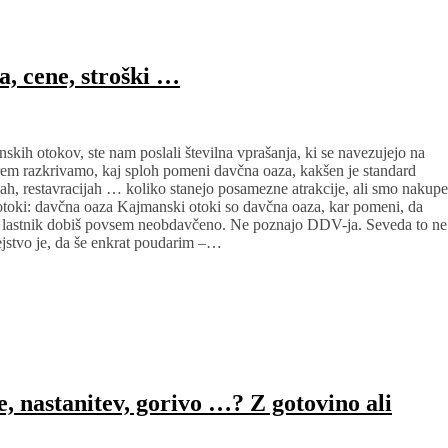
a, cene, stroški …
skih otokov, ste nam poslali številna vprašanja, ki se navezujejo na
rem razkrivamo, kaj sploh pomeni davčna oaza, kakšen je standard
ah, restavracijah … koliko stanejo posamezne atrakcije, ali smo nakupe
 otoki: davčna oaza Kajmanski otoki so davčna oaza, kar pomeni, da
ot lastnik dobiš povsem neobdavčeno. Ne poznajo DDV-ja. Seveda to ne
jstvo je, da še enkrat poudarim –…
, nastanitev, gorivo …? Z gotovino ali