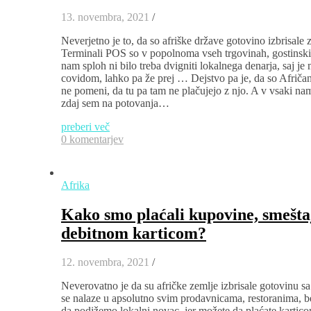
13. novembra, 2021
/
Neverjetno je to, da so afriške države gotovino izbrisale
Terminali POS so v popolnoma vseh trgovinah, gostinski
nam sploh ni bilo treba dvigniti lokalnega denarja, saj je
covidom, lahko pa že prej … Dejstvo pa je, da so Afričani
ne pomeni, da tu pa tam ne plačujejo z njo. A v vsaki na
zdaj sem na potovanja…
preberi več
0 komentarjev
Afrika
Kako smo plaćali kupovine, smešta
debitnom karticom?
12. novembra, 2021
/
Neverovatno je da su afričke zemlje izbrisale gotovinu 
se nalaze u apsolutno svim prodavnicama, restoranima,
da podižemo lokalni novac, jer možete da plaćate kartic