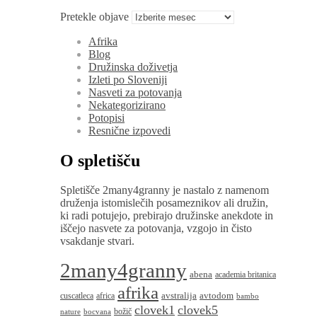
Pretekle objave
Afrika
Blog
Družinska doživetja
Izleti po Sloveniji
Nasveti za potovanja
Nekategorizirano
Potopisi
Resnične izpovedi
O spletišču
Spletišče 2many4granny je nastalo z namenom
druženja istomislečih posameznikov ali družin,
ki radi potujejo, prebirajo družinske anekdote in
iščejo nasvete za potovanja, vzgojo in čisto
vsakdanje stvari.
2many4granny
abena
academia britanica
afrika
avstralija
avtodom
cuscatleca
africa
bambo
clovek1
clovek5
božič
nature
bocvana