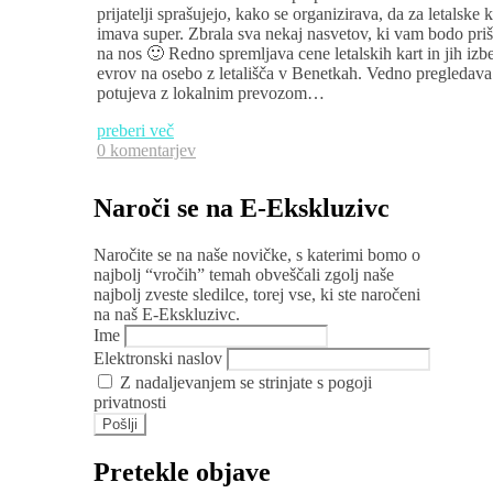
prijatelji sprašujejo, kako se organizirava, da za letalsk
imava super. Zbrala sva nekaj nasvetov, ki vam bodo prišli
na nos 🙂 Redno spremljava cene letalskih kart in jih izb
evrov na osebo z letališča v Benetkah. Vedno pregledav
potujeva z lokalnim prevozom…
preberi več
0 komentarjev
Naroči se na E-Ekskluzivc
Naročite se na naše novičke, s katerimi bomo o
najbolj “vročih” temah obveščali zgolj naše
najbolj zveste sledilce, torej vse, ki ste naročeni
na naš E-Ekskluzivc.
Ime
Elektronski naslov
Z nadaljevanjem se strinjate s pogoji
privatnosti
Pretekle objave