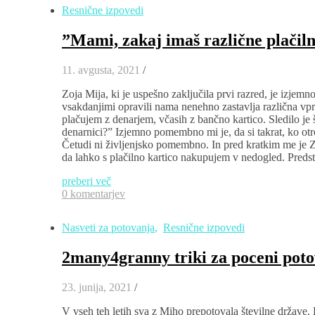
Resnične izpovedi
”Mami, zakaj imaš različne plačiln
11. avgusta, 2021
/
Zoja Mija, ki je uspešno zaključila prvi razred, je izjem
vsakdanjimi opravili nama nenehno zastavlja različna vpra
plačujem z denarjem, včasih z bančno kartico. Sledilo je 
denarnici?” Izjemno pomembno mi je, da si takrat, ko otr
Četudi ni življenjsko pomembno. In pred kratkim me je Zo
da lahko s plačilno kartico nakupujem v nedogled. Predst
preberi več
0 komentarjev
Nasveti za potovanja
,
Resnične izpovedi
2many4granny triki za poceni pot
23. junija, 2021
/
V vseh teh letih sva z Miho prepotovala številne države.