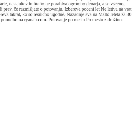
e karte, nastanitev in hrano ne porabiva ogromno denarja, a se vseeno
 prav, če razmišljate o potovanju. Izbereva poceni let Ne letiva na vrat
ereva takrat, ko so resnično ugodne. Nazadnje sva na Malto letela za 30
a ponudbo na ryanair.com. Potovanje po mestu Po mestu z družino