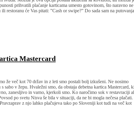
otpunosti prihvatili plaćanje karticama umesto gotovinom, što naravno ne
ju ili restoranu će Vas pitati: ”Cash or swipe?” Do sada sam na putovanj
kartica Mastercard
 že več kot 70 držav in z leti smo postali bolj izkušeni. Ne nosimo
 sabo v žepu. Hvaležni smo, da obstaja debetna kartica Mastercard, k
 zanesljivo in varno, kjerkoli smo. Ko naročimo sok v restavraciji al
vsod po svetu Nisva še bila v situaciji, da ne bi mogla nečesa plačati.
 Pravzaprav z njo lahko plačujeva tako po Sloveniji kot tudi na več kot