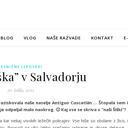
BLOG
VLOG
NAŠE RAZVADE
KONTAKT
E
RESNIČNE IZPOVEDI
ška” v Salvadorju
20. julija, 2023
aziskovala naše naselje Antiguo Cuscatlán … Štopala sem 
je odpeljal malo naokrog. 🙂 Kaj vse se skriva v ”naši Šiški”?
 kar nekaj visokih ležečih policajev. Vse hiše so obdane z žico, 
gov. Povsod na ulici lahko srečamo vrtnarje in druge delavce, 