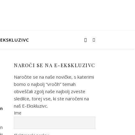
-EKSKLUZIVC
NAROČI SE NA E-EKSKLUZIVC
Naročite se na naše novičke, s katerimi
bomo o najbolj “vročih” temah
obveščali zgolj naše najbolj zveste
sledilce, torej vse, ki ste naročeni na
naš E-Ekskluzivc.
in
Ime
in
ki