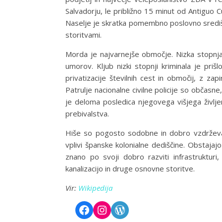
Salvadorju, le približno 15 minut od Antiguo Cu
Naselje je skratka pomembno poslovno središče
storitvami.
Morda je najvarnejše območje. Nizka stopnja 
umorov. Kljub nizki stopnji kriminala je pr
privatizacije številnih cest in območij, z z
Patrulje nacionalne civilne policije so občasne
je deloma posledica njegovega višjega življ
prebivalstva.
Hiše so pogosto sodobne in dobro vzdrževane
vplivi španske kolonialne dediščine. Obstajajo
znano po svoji dobro razviti infrastrukturi
kanalizacijo in druge osnovne storitve.
Vir:
Wikipedija