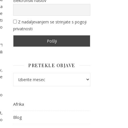
Elektronski naslov
za
ne
ti
Z nadaljevanjem se strinjate s pogoji
po
privatnosti
”!
li
PRETEKLE OBJAVE
v,
Pretekle objave
le
no
Afrika
t,
Blog
no