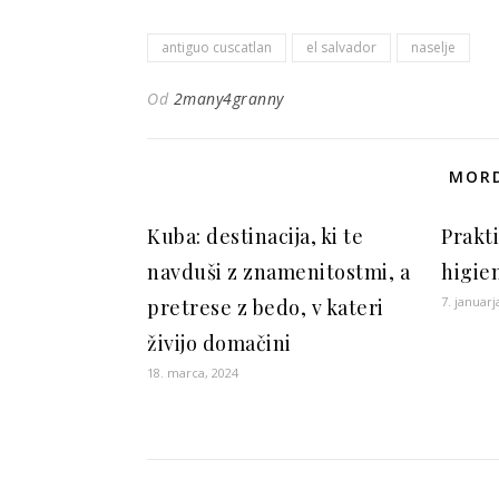
antiguo cuscatlan
el salvador
naselje
Od
2many4granny
MORD
Kuba: destinacija, ki te
Prakti
navduši z znamenitostmi, a
higie
7. januarj
pretrese z bedo, v kateri
živijo domačini
18. marca, 2024