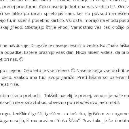
e, precej prostorne. Celo naselje je kot ena vas vrstnih hiš. Gre 
 noči se lahko po ulicah sprehajaš sam, ker so povsod namešče
o tu, in sicer s posebno kartico. Vsi ostali morajo na vhodu pusti
akaj gredo. Obstajajo štirje vhodi. Varnostniki ves čas krožijo 
 ne navdušuje. Drugače je naselje resnično veliko. Kot ”naša Šiška
 odpadke, katere praznijo vsak dan. Nikoli nisem videla, da bi bi
t pri nas. 🙂
lepo urejeno. Celo leto je vse zeleno. 🙂 Naselje sega vse do hribo
 okno. Vsakdo ima tudi svojo garažo. Pred hišami so parkirani 
rejati hiše.
utah nismo prehodili. Takšnih naselij je precej, vendar je naše e
 naselju ne vozi avtobus, obvezno potrebuješ svoj avtomobil.
rogo, teniškimi igrišči, igriščem za košarko, igriščem za nogome
našega naselja, ki mu pravimo ‘’naša Šiška’’. Prav tako je še dodat