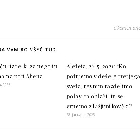
0 komentarj
A VAM BO VŠEČ TUDI
čni izdelki za nego in
Aleteia, 26. 5. 2021: “Ko
no na poti Abena
potujemo v dežele tretjeg
a, 2025
sveta, revnim razdelimo
polovico oblačil in se
vrnemo z lažjimi kovčki”
28. januarja, 2023