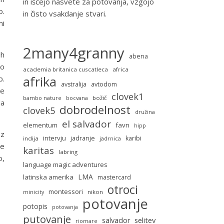
in iščejo nasvete za potovanja, vzgojo
o.
in čisto vsakdanje stvari.
mi
2many4granny
ih
abena
do
academia britanica cuscatleca
africa
afrika
p.
avstralija
avtodom
je
clovek1
božič
bambo nature
bocvana
da
dobrodelnost
clovek5
družina
el salvador
favn
elementum
hipp
 z
intervju
jadranje
karibi
indija
jadrnica
je
karitas
labring
o,
language magic adventures
LMA
latinska amerika
mastercard
otroci
montessori
nikon
minicity
potovanje
potopis
potovanja
putovanje
selitev
salvador
riomare