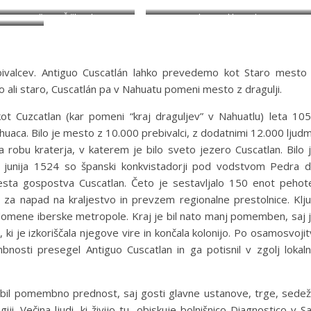
ecu mu rečemo Šiška , ker je
Vidi se veliko zelenja
približno enako veliko
bivalcev. Antiguo Cuscatlán lahko prevedemo kot Staro mesto
o ali staro, Cuscatlán pa v Nahuatu pomeni mesto z dragulji.
kot Cuzcatlan (kar pomeni “kraj draguljev” v Nahuatlu) leta 10
Anahuaca. Bilo je mesto z 10.000 prebivalci, z dodatnimi 12.000 ljudm
na robu kraterja, v katerem je bilo sveto jezero Cuscatlan. Bilo 
 junija 1524 so španski konkvistadorji pod vodstvom Pedra 
mesta gospostva Cuscatlan. Četo je sestavljalo 150 enot pehot
ih za napad na kraljestvo in prevzem regionalne prestolnice. Klj
v domene iberske metropole. Kraj je bil nato manj pomemben, saj 
ki je izkoriščala njegove vire in končala kolonijo. Po osamosvojit
osti presegel Antiguo Cuscatlan in ga potisnil v zgolj lokal
obil pomembno prednost, saj gosti glavne ustanove, trge, sede
ji. Večina ljudi, ki živijo tu, obiskuje bolnišnico Diagnostico v S