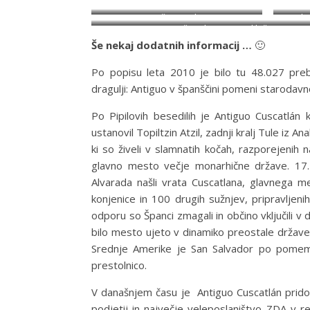
Naše naselje
V h
Naš park minuto od hiše
Še nekaj dodatnih informacij …
🙂
Po popisu leta 2010 je bilo tu 48.027 pre
dragulji: Antiguo v španščini pomeni starodavn
Po Pipilovih besedilih je Antiguo Cuscatlán 
ustanovil Topiltzin Atzil, zadnji kralj Tule iz 
ki so živeli v slamnatih kočah, razporejenih 
glavno mesto večje monarhične države. 17.
Alvarada našli vrata Cuscatlana, glavnega 
konjenice in 100 drugih sužnjev, pripravljen
odporu so Španci zmagali in občino vključili 
bilo mesto ujeto v dinamiko preostale države, 
Srednje Amerike je San Salvador po pomembn
prestolnico.
V današnjem času je Antiguo Cuscatlán prid
podjetij in največje veleposlaništvo ZDA v regi