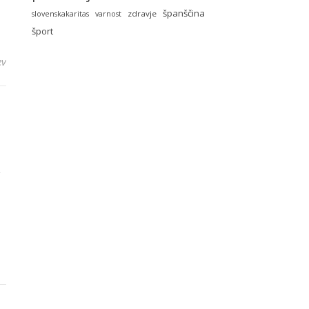
španščina
zdravje
slovenskakaritas
varnost
šport
ev
a