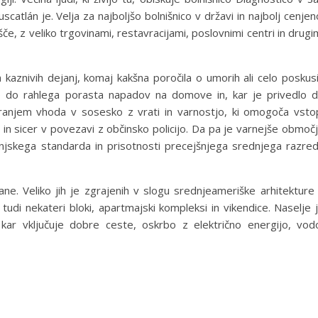
scatlán je. Velja za najboljšo bolnišnico v državi in najbolj cenjen
, z veliko trgovinami, restavracijami, poslovnimi centri in drugi
kaznivih dejanj, komaj kakšna poročila o umorih ali celo poskus
išlo do rahlega porasta napadov na domove in, kar je privedlo 
apiranjem vhoda v sosesko z vrati in varnostjo, ki omogoča vsto
, in sicer v povezavi z občinsko policijo. Da pa je varnejše območ
enjskega standarda in prisotnosti precejšnjega srednjega razre
. Veliko jih je zgrajenih v slogu srednjeameriške arhitekture
 tudi nekateri bloki, apartmajski kompleksi in vikendice. Naselje 
, kar vključuje dobre ceste, oskrbo z električno energijo, vod