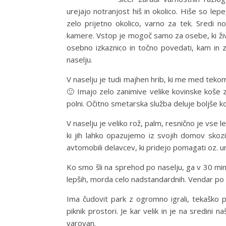
urejajo notranjost hiš in okolico. Hiše so lep
zelo prijetno okolico, varno za tek. Sredi
kamere. Vstop je mogoč samo za osebe, ki živij
osebno izkaznico in točno povedati, kam in z
naselju.
V naselju je tudi majhen hrib, ki me med tekom
🙂 Imajo zelo zanimive velike kovinske koše za
polni. Očitno smetarska služba deluje boljše ko
V naselju je veliko rož, palm, resnično je vse 
ki jih lahko opazujemo iz svojih domov skozi
avtomobili delavcev, ki pridejo pomagati oz. u
Ko smo šli na sprehod po naselju, ga v 30 min
lepših, morda celo nadstandardnih. Vendar po
Ima čudovit park z ogromno igrali, tekaško p
piknik prostori. Je kar velik in je na sredini 
varovan.