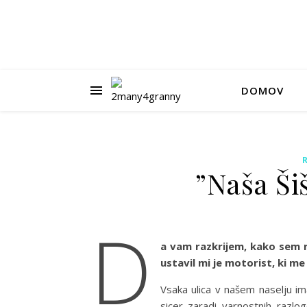
DOMOV
”Naša Ši
D
a vam razkrijem, kako sem r
ustavil mi je motorist, ki me 
Vsaka ulica v našem naselju ima
sicer zaradi varnostnih razlo