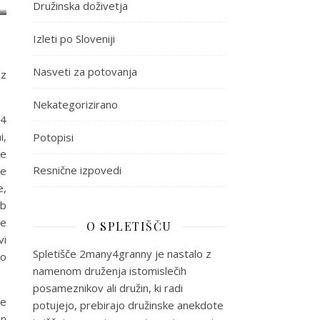
Družinska doživetja
Izleti po Sloveniji
Nasveti za potovanja
 z
Nekategorizirano
54
i,
Potopisi
je
Resnične izpovedi
de
e,
ub
je
O SPLETIŠČU
vi
Spletišče 2many4granny je nastalo z
no
namenom druženja istomislečih
posameznikov ali družin, ki radi
že
potujejo, prebirajo družinske anekdote
an