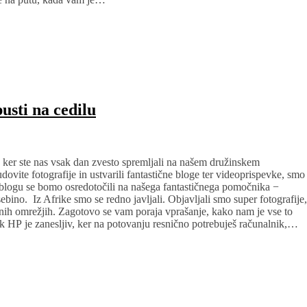
usti na cedilu
a, ker ste nas vsak dan zvesto spremljali na našem družinskem
vite fotografije in ustvarili fantastične bloge ter videoprispevke, smo
 blogu se bomo osredotočili na našega fantastičnega pomočnika −
ebino. Iz Afrike smo se redno javljali. Objavljali smo super fotografije,
benih omrežjih. Zagotovo se vam poraja vprašanje, kako nam je vse to
k HP je zanesljiv, ker na potovanju resnično potrebuješ računalnik,…