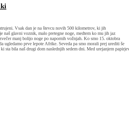
iki
utrujeni. Vsak dan je na števcu novih 500 kilometrov, ki jih
je naš glavni voznik, malo pretegne noge, medtem ko mu jih jaz
večer manj bolijo noge po napornih vožnjah. Ko smo 15. oktobra
 da ugledamo prve lepote Afrike. Seveda pa smo morali prej urediti še
 ki sta bila naš drugi dom naslednjih sedem dni. Med urejanjem papirje