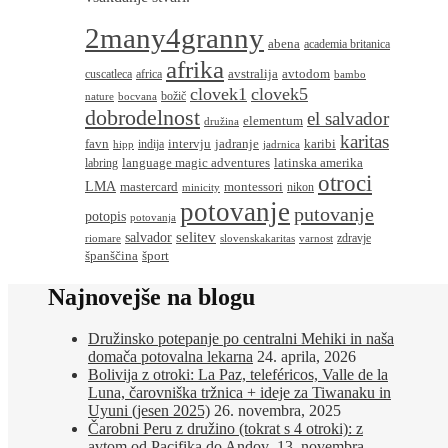
2many4granny
abena
academia britanica
afrika
avstralija
avtodom
cuscatleca
africa
bambo
clovek1
clovek5
božič
nature
bocvana
dobrodelnost
el salvador
elementum
družina
karitas
favn
intervju
jadranje
karibi
indija
hipp
jadrnica
language magic adventures
latinska amerika
labring
otroci
LMA
montessori
mastercard
nikon
minicity
potovanje
putovanje
potopis
potovanja
salvador
selitev
zdravje
riomare
slovenskakaritas
varnost
španščina
šport
Najnovejše na blogu
Družinsko potepanje po centralni Mehiki in naša
domača potovalna lekarna
24. aprila, 2026
Bolivija z otroki: La Paz, teleféricos, Valle de la
Luna, čarovniška tržnica + ideje za Tiwanaku in
Uyuni (jesen 2025)
26. novembra, 2025
Čarobni Peru z družino (tokrat s 4 otroki): z
avtom od Pacifika do Andov
13. novembra,