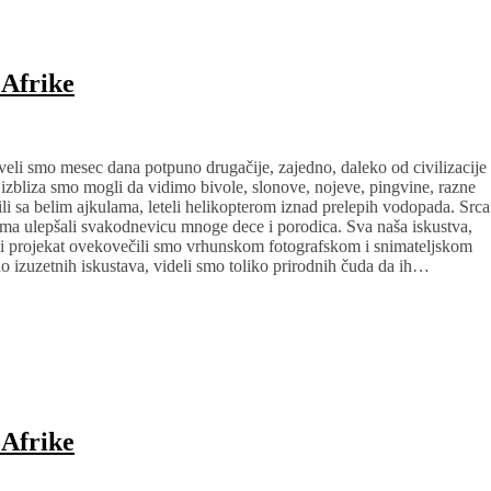
 Afrike
eli smo mesec dana potpuno drugačije, zajedno, daleko od civilizacije
 izbliza smo mogli da vidimo bivole, slonove, nojeve, pingvine, razne
li sa belim ajkulama, leteli helikopterom iznad prelepih vodopada. Srca
ma ulepšali svakodnevicu mnoge dece i porodica. Sva naša iskustva,
ni projekat ovekovečili smo vrhunskom fotografskom i snimateljskom
 izuzetnih iskustava, videli smo toliko prirodnih čuda da ih…
 Afrike