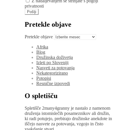
Z nadaljevanjem se strinjate s pogoji
privatnosti
Pretekle objave
Pretekle objave
Afrika
Blog
Družinska doživetja
Izleti po Sloveniji
Nasveti za potovanja
Nekategorizirano
Potopisi
Resnične izpovedi
O spletišču
Spletišče 2many4granny je nastalo z namenom
druženja istomislečih posameznikov ali družin,
ki radi potujejo, prebirajo družinske anekdote in
iščejo nasvete za potovanja, vzgojo in čisto
vsakdanje stvari.