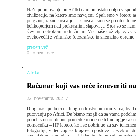
Naše popotovanje po Afriki nam bo ostalo dolgo v spomi
civilizacije, na katero smo navajeni. Spali smo v šotoru n
pingvine, razne kuščarje … spuščali smo se po rdečih pušč
helikopterjem nad prekrasnimi slapovi … Srca so se nam 
številnim otrokom in družinam. Vse naše doživljaje, vsa
ovekovečili z vrhunsko fotografsko in snemalno opremo.
preberi več
0 komentarjev
Afrika
Računar koji vas neće izneveriti n
22. novembra, 2021
/
Dragi naši pratioci na blogu i društvenim mrežama, hva
putovanju po Africi. Da bismo mogli da sa vama podelimo 
poneli smo odabrane primerke moderne tehnologije sa so
pomoćnika – HP laptop, koji se pobrinuo za sav fenomenaln
fotografije, video zapise, blogove i postove na web-u i 
smo sjajnog saputnika. 🙂 HP lap top je pouzdano rešen