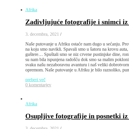
Afrika
Zadivljujuće fotografije i snimci iz
3. decembra, 2021
/
Naše putovanje u Afriku ostaće nam dugo u sećanju. Prov
na koju smo navikli. Spavali smo u šatoru na krovu auta,
guštere… Spuštali smo se niz crvene pustinjske dine, roni
su nam bila ispunjena radošću dok smo sa malim pokloni
svaku našu nezaboravnu avanturu i naš veliki dobrotvor
opremom. Naše putovanje u Afriku je bilo raznoliko, puno
preberi več
0 komentarjev
Afrika
Osupljive fotografije in posnetki iz
3. decembra, 2021
/