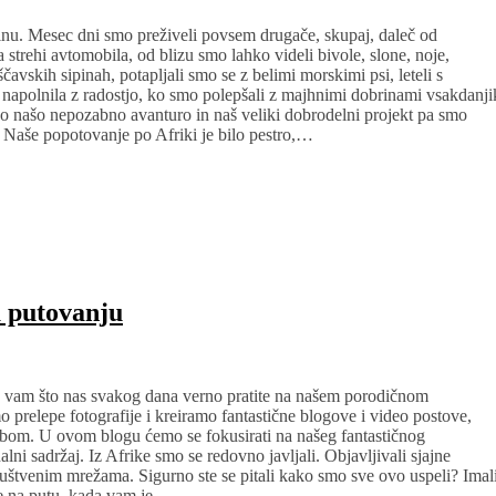
nu. Mesec dni smo preživeli povsem drugače, skupaj, daleč od
a strehi avtomobila, od blizu smo lahko videli bivole, slone, noje,
avskih sipinah, potapljali smo se z belimi morskimi psi, leteli s
napolnila z radostjo, ko smo polepšali z majhnimi dobrinami vsakdanji
ko našo nepozabno avanturo in naš veliki dobrodelni projekt pa smo
 Naše popotovanje po Afriki je bilo pestro,…
a putovanju
la vam što nas svakog dana verno pratite na našem porodičnom
prelepe fotografije i kreiramo fantastične blogove i video postove,
bom. U ovom blogu ćemo se fokusirati na našeg fantastičnog
i sadržaj. Iz Afrike smo se redovno javljali. Objavljivali sjajne
društvenim mrežama. Sigurno ste se pitali kako smo sve ovo uspeli? Imal
je na putu, kada vam je…