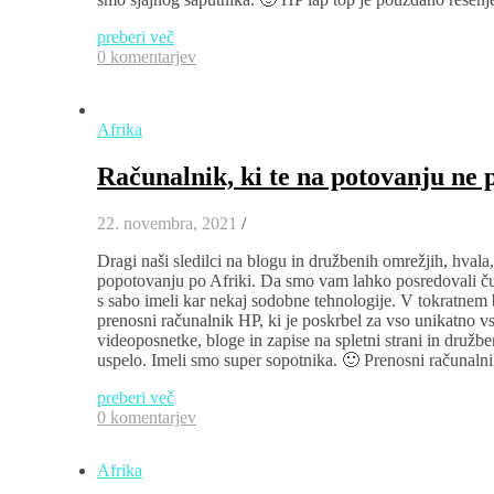
preberi več
0 komentarjev
Afrika
Računalnik, ki te na potovanju ne p
22. novembra, 2021
/
Dragi naši sledilci na blogu in družbenih omrežjih, hval
popotovanju po Afriki. Da smo vam lahko posredovali čudo
s sabo imeli kar nekaj sodobne tehnologije. V tokratnem
prenosni računalnik HP, ki je poskrbel za vso unikatno vs
videoposnetke, bloge in zapise na spletni strani in druž
uspelo. Imeli smo super sopotnika. 🙂 Prenosni računalni
preberi več
0 komentarjev
Afrika