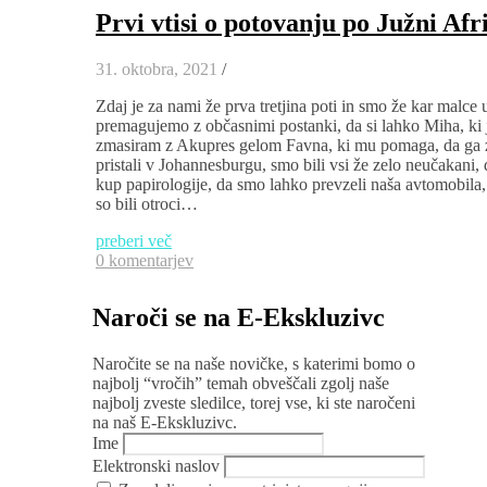
Prvi vtisi o potovanju po Južni Afr
31. oktobra, 2021
/
Zdaj je za nami že prva tretjina poti in smo že kar malce 
premagujemo z občasnimi postanki, da si lahko Miha, ki 
zmasiram z Akupres gelom Favna, ki mu pomaga, da ga z
pristali v Johannesburgu, smo bili vsi že zelo neučakani,
kup papirologije, da smo lahko prevzeli naša avtomobila,
so bili otroci…
preberi več
0 komentarjev
Naroči se na E-Ekskluzivc
Naročite se na naše novičke, s katerimi bomo o
najbolj “vročih” temah obveščali zgolj naše
najbolj zveste sledilce, torej vse, ki ste naročeni
na naš E-Ekskluzivc.
Ime
Elektronski naslov