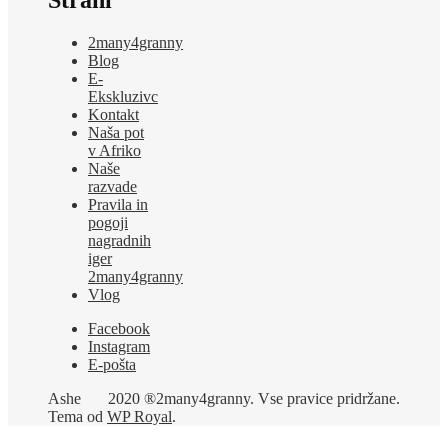
2many4granny
Blog
E-
Ekskluzivc
Kontakt
Naša pot
v Afriko
Naše
razvade
Pravila in
pogoji
nagradnih
iger
2many4granny
Vlog
Facebook
Instagram
E-pošta
Ashe
2020 ®2many4granny. Vse pravice pridržane.
Tema od
WP Royal
.