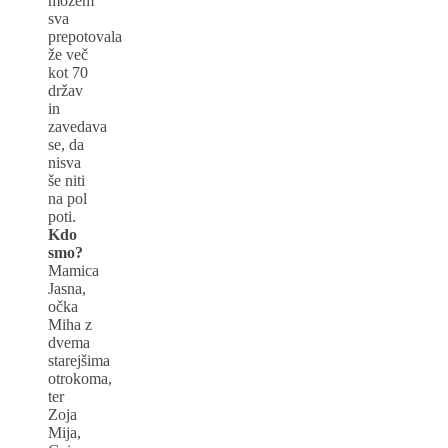
možem
sva
prepotovala
že več
kot 70
držav
in
zavedava
se, da
nisva
še niti
na pol
poti.
Kdo
smo?
Mamica
Jasna,
očka
Miha z
dvema
starejšima
otrokoma,
ter
Zoja
Mija,