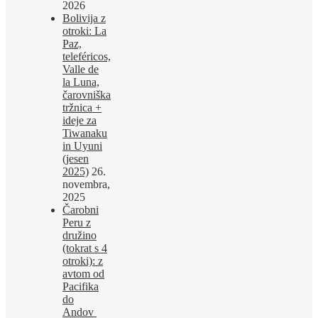
2026
Bolivija z
otroki: La
Paz,
teleféricos,
Valle de
la Luna,
čarovniška
tržnica +
ideje za
Tiwanaku
in Uyuni
(jesen
2025)
26.
novembra,
2025
Čarobni
Peru z
družino
(tokrat s 4
otroki): z
avtom od
Pacifika
do
Andov