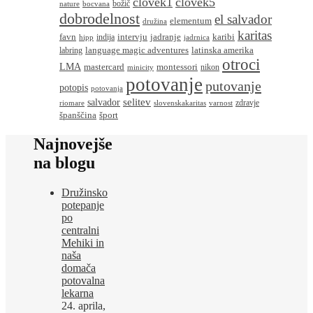
clovek1
clovek5
božič
nature
bocvana
dobrodelnost
el salvador
elementum
družina
karitas
favn
intervju
jadranje
karibi
indija
hipp
jadrnica
language magic adventures
latinska amerika
labring
otroci
LMA
montessori
mastercard
nikon
minicity
potovanje
putovanje
potopis
potovanja
salvador
selitev
zdravje
riomare
slovenskakaritas
varnost
španščina
šport
Najnovejše
na blogu
Družinsko
potepanje
po
centralni
Mehiki in
naša
domača
potovalna
lekarna
24. aprila,