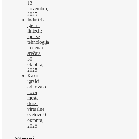
13.
novembra,
2025
Industrija
iger in
fintech:
kjer se
tehnologija
in denar
srečata
30.
oktobra,
2025
Kako
igralci
odkrivajo
nova
mesta
skozi
virtualne
svetove
9.
oktobra,
2025
Strani