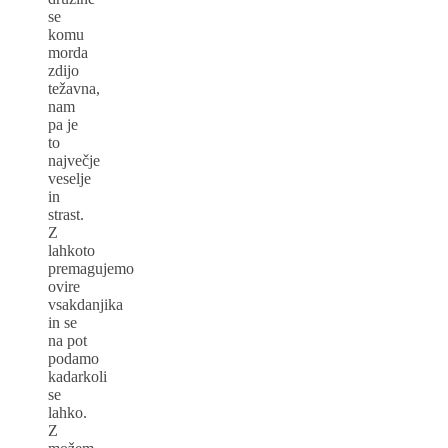
se
komu
morda
zdijo
težavna,
nam
pa je
to
največje
veselje
in
strast.
Z
lahkoto
premagujemo
ovire
vsakdanjika
in se
na pot
podamo
kadarkoli
se
lahko.
Z