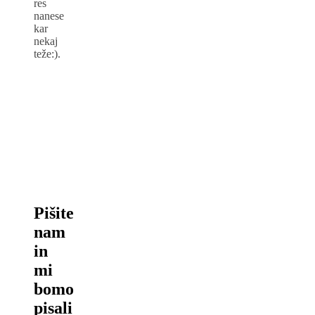
res
nanese
kar
nekaj
teže:).
Pišite
nam
in
mi
bomo
pisali