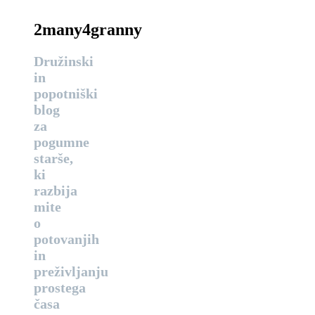
2many4granny
Družinski
in
popotniški
blog
za
pogumne
starše,
ki
razbija
mite
o
potovanjih
in
preživljanju
prostega
časa