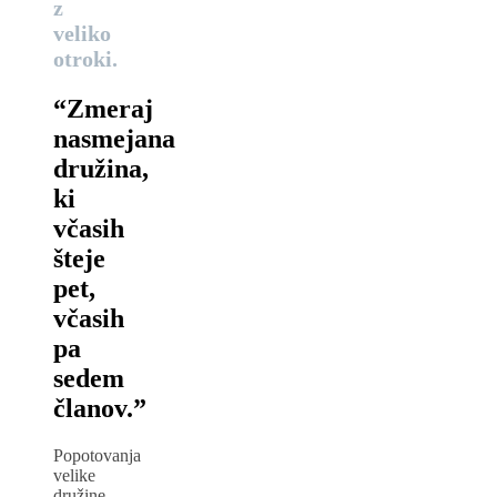
z
veliko
otroki.
“Zmeraj
nasmejana
družina,
ki
včasih
šteje
pet,
včasih
pa
sedem
članov.”
Popotovanja
velike
družine