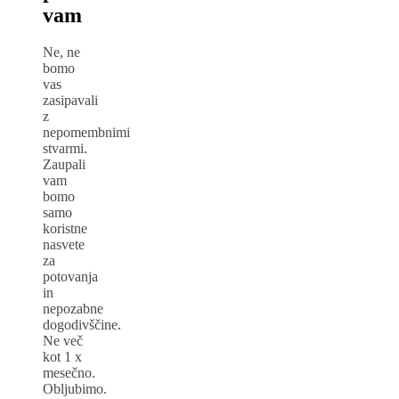
vam
Ne, ne
bomo
vas
zasipavali
z
nepomembnimi
stvarmi.
Zaupali
vam
bomo
samo
koristne
nasvete
za
potovanja
in
nepozabne
dogodivščine.
Ne več
kot 1 x
mesečno.
Obljubimo.