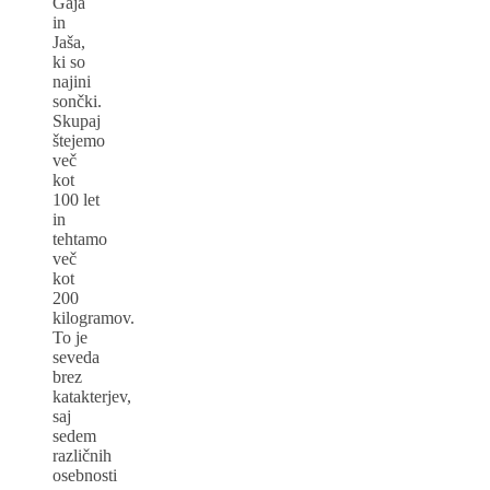
Gaja
in
Jaša,
ki so
najini
sončki.
Skupaj
štejemo
več
kot
100 let
in
tehtamo
več
kot
200
kilogramov.
To je
seveda
brez
katakterjev,
saj
sedem
različnih
osebnosti