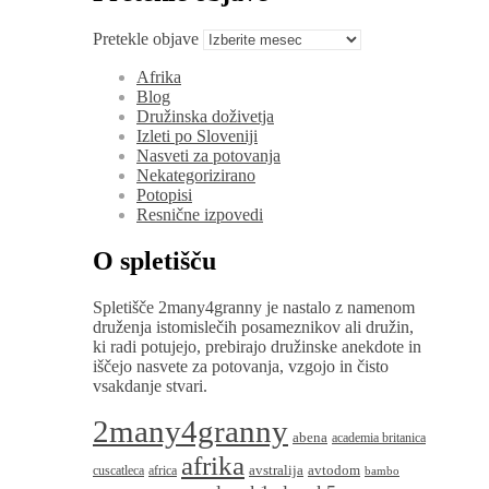
Pretekle objave
Afrika
Blog
Družinska doživetja
Izleti po Sloveniji
Nasveti za potovanja
Nekategorizirano
Potopisi
Resnične izpovedi
O spletišču
Spletišče 2many4granny je nastalo z namenom
druženja istomislečih posameznikov ali družin,
ki radi potujejo, prebirajo družinske anekdote in
iščejo nasvete za potovanja, vzgojo in čisto
vsakdanje stvari.
2many4granny
abena
academia britanica
afrika
avstralija
avtodom
cuscatleca
africa
bambo