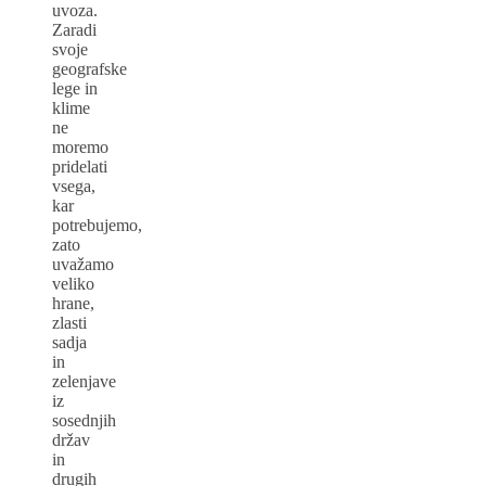
uvoza.
Zaradi
svoje
geografske
lege in
klime
ne
moremo
pridelati
vsega,
kar
potrebujemo,
zato
uvažamo
veliko
hrane,
zlasti
sadja
in
zelenjave
iz
sosednjih
držav
in
drugih