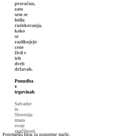
proračun,
zato
sem se
lotila
raziskovanja,
kako
se
razlikujejo
cene
živil v
teh
dveh
državah.
Ponudba
v
trgovinah
Salvador
in
Slovenija
imata
svoje
značilnosti,
Popotniški blog za pogumne starše.