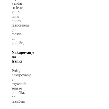
vendar
so le-te
kljub
temu
dobro
razporejene
po
mestih
in
podeželju.
Nakupovanje
na
tržnici
Poleg
nakupovanja
v
trgovinah
sem se
odločila,
da
raziščem
tudi