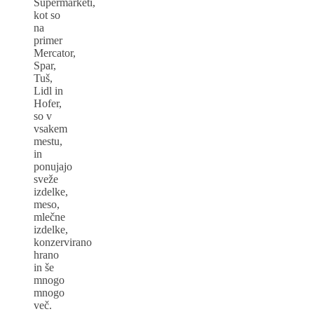
Supermarketi,
kot so
na
primer
Mercator,
Spar,
Tuš,
Lidl in
Hofer,
so v
vsakem
mestu,
in
ponujajo
sveže
izdelke,
meso,
mlečne
izdelke,
konzervirano
hrano
in še
mnogo
mnogo
več.