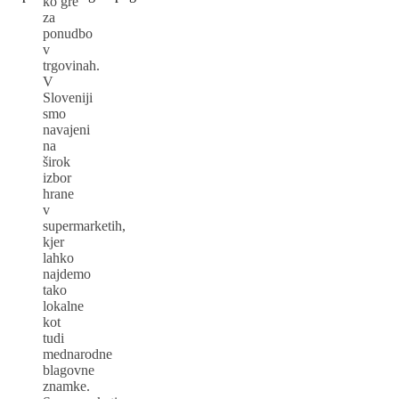
ko gre
za
ponudbo
v
trgovinah.
V
Sloveniji
smo
navajeni
na
širok
izbor
hrane
v
supermarketih,
kjer
lahko
najdemo
tako
lokalne
kot
tudi
mednarodne
blagovne
znamke.