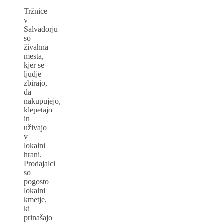
Tržnice
v
Salvadorju
so
živahna
mesta,
kjer se
ljudje
zbirajo,
da
nakupujejo,
klepetajo
in
uživajo
v
lokalni
hrani.
Prodajalci
so
pogosto
lokalni
kmetje,
ki
prinašajo