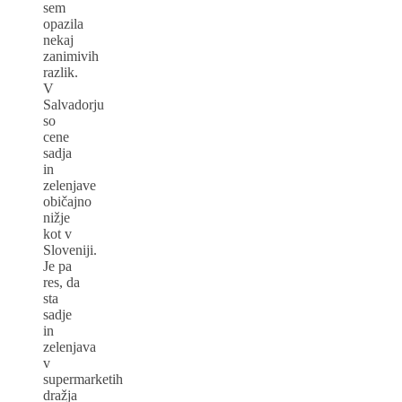
sem
opazila
nekaj
zanimivih
razlik.
V
Salvadorju
so
cene
sadja
in
zelenjave
običajno
nižje
kot v
Sloveniji.
Je pa
res, da
sta
sadje
in
zelenjava
v
supermarketih
dražja