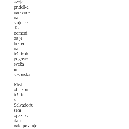
svoje
pridelke
naravnost
na
stojnice.
To
pomeni,
da je
hrana
na
tržnicah
pogosto
sveža
in
sezonska.
Med
obiskom
tržnic
v
Salvadorju
sem
opazila,
da je
nakupovanje