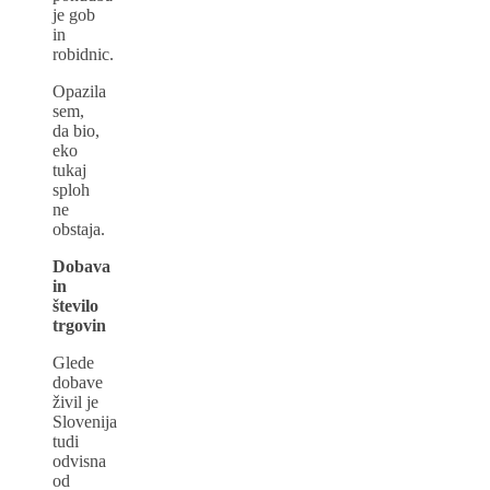
je gob
in
robidnic.
Opazila
sem,
da bio,
eko
tukaj
sploh
ne
obstaja.
Dobava
in
število
trgovin
Glede
dobave
živil je
Slovenija
tudi
odvisna
od