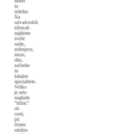
hrano
in
izdelke.
Na
salvadorskih
tržnicah
najdemo
sveže
sadje,
zelenjavo,
meso,
ribe,
začimbe
in
lokalne
specialitete.
Veliko
je zelo
majhnih
”tržnic”
ob
cesti,
pri
čemer
mislim: