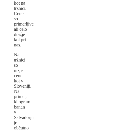
kot na
tržnici.
Cene
so
primerljive
ali celo
dražje
kot pri
nas.
Na
tržnici
so
nižje
cene
kot v
Sloveniji.
Na
primer,
kilogram
banan
v
Salvadorju
je
občutno