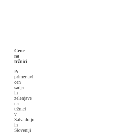
Cene
na
tržnici
Pri
primerjavi
cen
sadja
in
zelenjave
na
tržnici
v
Salvadorju
in
Sloveniji