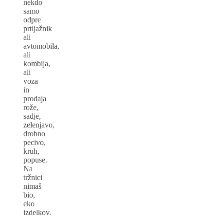
nekdo
samo
odpre
prtljažnik
ali
avtomobila,
ali
kombija,
ali
voza
in
prodaja
rože,
sadje,
zelenjavo,
drobno
pecivo,
kruh,
popuse.
Na
tržnici
nimaš
bio,
eko
izdelkov.