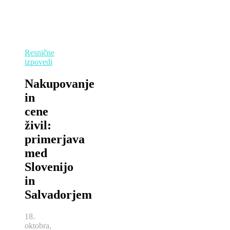
Resnične
izpovedi
Nakupovanje
in
cene
živil:
primerjava
med
Slovenijo
in
Salvadorjem
18.
oktobra,