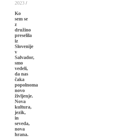
2023
/
Ko
sem se
z
družino
preselila
iz
Slovenije
v
Salvador,
smo
vedeli,
da nas
čaka
popolnoma
novo
življenje.
Nova
kultura,
jezik,
in
seveda,
nova
hrana.