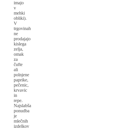
imajo
v
mehki
obliki).
V
trgovinah
ne
prodajajo
kislega
zelja,
omak
za
čufte
ali
polnjene
paprike,
pečenic,
krvavic
in
repe.
Najslabša
ponudba
je
mlečnih
izdelkov