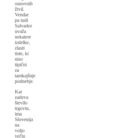
osnovnih
živil.
Vendar
pa tudi
Salvador
uvaža
nekatere
izdelke,
zlasti
tiste, ki
niso
tipični
za
tamkajšnje
podnebje.
Kar
zadeva
število
trgovin,
ima
Slovenija
na
voljo
večjo