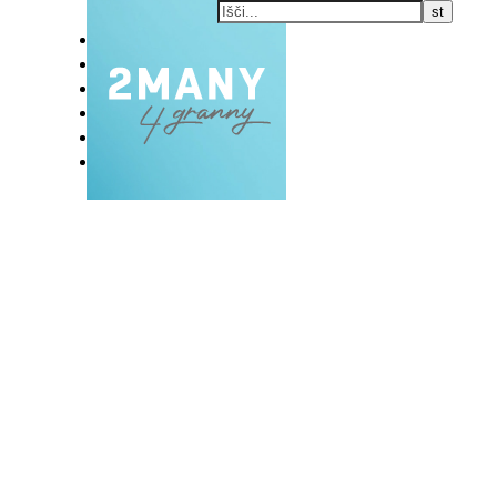
DOMOV
BLOG
VLOG
NAŠE RAZVADE
KONTAKT
E-EKSKLUZIVC