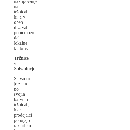
nakupovanje
na
tržnicah,
ki je v
obeh
državah
pomemben
del
lokalne
kulture.
Tržnice
v
Salvadorju
Salvador
je znan
po
svojih
barvitih
tržnicah,
kjer
prodajalci
ponujajo
raznoliko