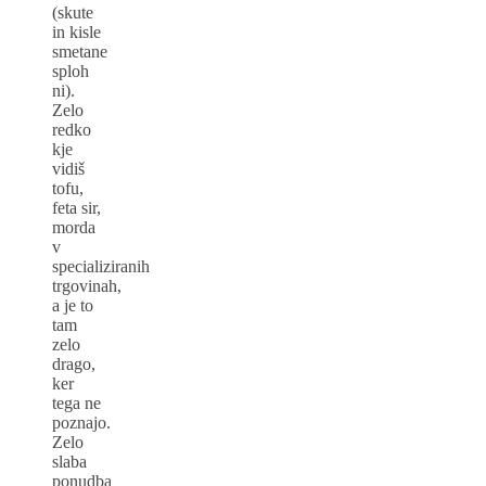
(skute
in kisle
smetane
sploh
ni).
Zelo
redko
kje
vidiš
tofu,
feta sir,
morda
v
specializiranih
trgovinah,
a je to
tam
zelo
drago,
ker
tega ne
poznajo.
Zelo
slaba
ponudba