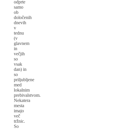
odprte
samo
ob
določenih
dnevih
v
tednu
(v
glavnem
in
večjih
so
vsak
dan) in
so
priljubljene
med
lokalnim
prebivalstvom.
Nekatera
mesta
imajo
več
tržnic.
So