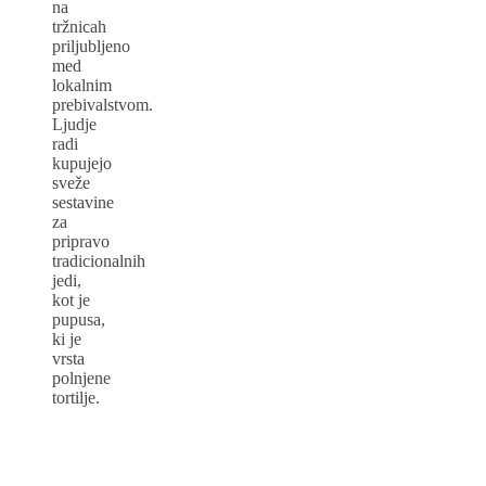
na
tržnicah
priljubljeno
med
lokalnim
prebivalstvom.
Ljudje
radi
kupujejo
sveže
sestavine
za
pripravo
tradicionalnih
jedi,
kot je
pupusa,
ki je
vrsta
polnjene
tortilje.