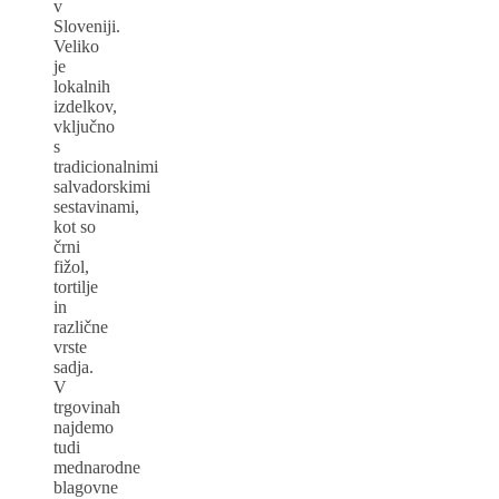
v
Sloveniji.
Veliko
je
lokalnih
izdelkov,
vključno
s
tradicionalnimi
salvadorskimi
sestavinami,
kot so
črni
fižol,
tortilje
in
različne
vrste
sadja.
V
trgovinah
najdemo
tudi
mednarodne
blagovne