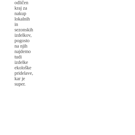
odličen
kraj za
nakup
lokalnih
in
sezonskih
izdelkov,
pogosto
na njih
najdemo
tudi
izdelke
ekološke
pridelave,
kar je
super.