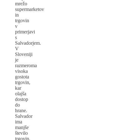
mrežo
supermarketov
in
trgovin
v
primerjavi
s
Salvadorjem.
V
Sloveniji
je
razmeroma
visoka
gostota
trgovin,
kar
olajša
dostop
do
hrane.
Salvador
ima
manjše
število
trgovin,