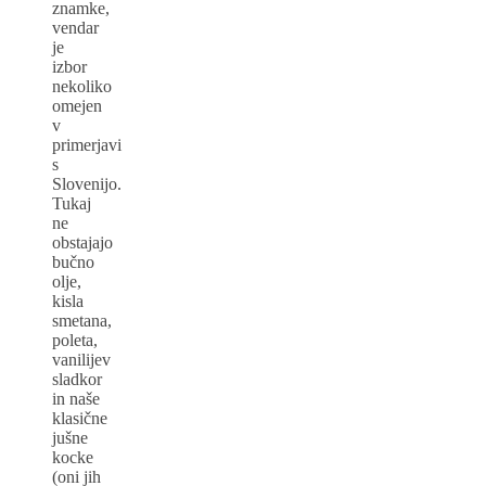
znamke,
vendar
je
izbor
nekoliko
omejen
v
primerjavi
s
Slovenijo.
Tukaj
ne
obstajajo
bučno
olje,
kisla
smetana,
poleta,
vanilijev
sladkor
in naše
klasične
jušne
kocke
(oni jih