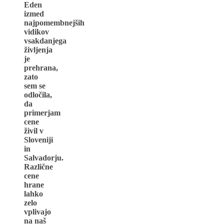
Eden
izmed
najpomembnejših
vidikov
vsakdanjega
življenja
je
prehrana,
zato
sem se
odločila,
da
primerjam
cene
živil v
Sloveniji
in
Salvadorju.
Različne
cene
hrane
lahko
zelo
vplivajo
na naš