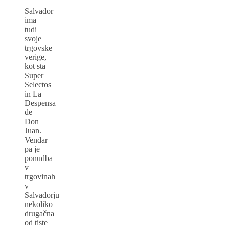
Salvador
ima
tudi
svoje
trgovske
verige,
kot sta
Super
Selectos
in La
Despensa
de
Don
Juan.
Vendar
pa je
ponudba
v
trgovinah
v
Salvadorju
nekoliko
drugačna
od tiste