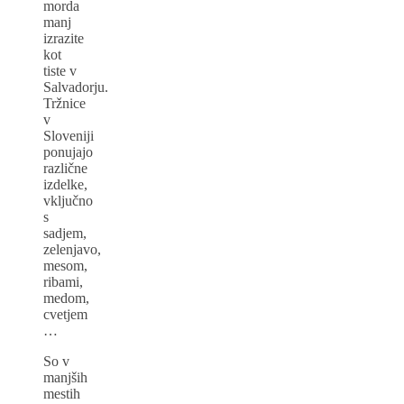
morda
manj
izrazite
kot
tiste v
Salvadorju.
Tržnice
v
Sloveniji
ponujajo
različne
izdelke,
vključno
s
sadjem,
zelenjavo,
mesom,
ribami,
medom,
cvetjem
…
So v
manjših
mestih