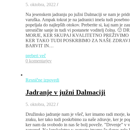
5. oktobra, 2022
/
Na jesenskem jadranju po južni Dalmaciji se nam je pridru
varuška. Ampak tokrat je na jadranici imela tudi posebno 
popeljala do najlepših otokov. Preberite si, kaj nam je za
uresničite sanje in tudi vi postanete voditelj č
MORJE, KER SKUPAJ KVALITETNO PREŽIVIMO
KER TAKO TUDI POSKRBIMO ZA NAŠE ZDRAVJ
BARVIT IN…
preberi več
0 komentarjev
Resnične izpovedi
Jadranje v južni Dalmaciji
5. oktobra, 2022
/
Družinsko jadranje nam je všeč, ker imamo radi morje, ke
zraku, ker tako tudi poskrbimo za naše zdravje, ker je po
ker nam da svobodo in nas še bolj poveže. ”Drvenje” v ve
zapored. Na lanskoletno v avgustu imamo še danes zelo l