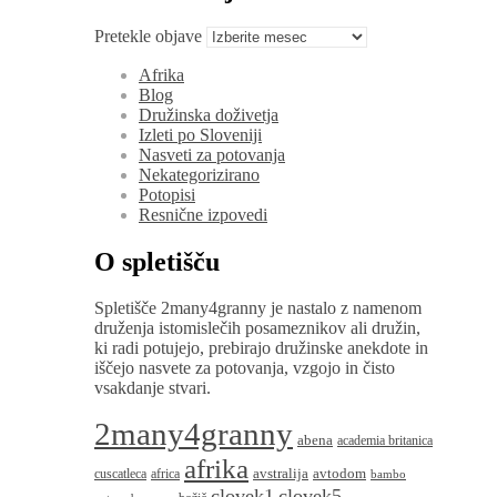
Pretekle objave
Afrika
Blog
Družinska doživetja
Izleti po Sloveniji
Nasveti za potovanja
Nekategorizirano
Potopisi
Resnične izpovedi
O spletišču
Spletišče 2many4granny je nastalo z namenom
druženja istomislečih posameznikov ali družin,
ki radi potujejo, prebirajo družinske anekdote in
iščejo nasvete za potovanja, vzgojo in čisto
vsakdanje stvari.
2many4granny
abena
academia britanica
afrika
avstralija
avtodom
cuscatleca
africa
bambo
clovek1
clovek5