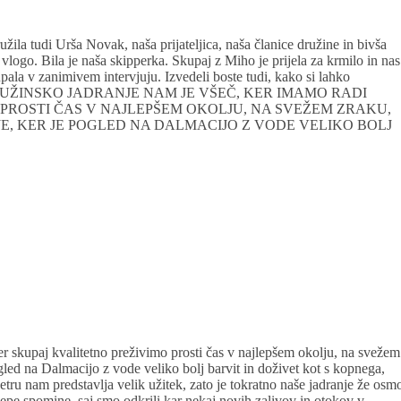
žila tudi Urša Novak, naša prijateljica, naša članice družine in bivša
vlogo. Bila je naša skipperka. Skupaj z Miho je prijela za krmilo in nas
upala v zanimivem intervjuju. Izvedeli boste tudi, kako si lahko
olna. 🙂 DRUŽINSKO JADRANJE NAM JE VŠEČ, KER IMAMO RADI
 PROSTI ČAS V NAJLEPŠEM OKOLJU, NA SVEŽEM ZRAKU,
E, KER JE POGLED NA DALMACIJO Z VODE VELIKO BOLJ
r skupaj kvalitetno preživimo prosti čas v najlepšem okolju, na svežem
gled na Dalmacijo z vode veliko bolj barvit in doživet kot s kopnega,
tru nam predstavlja velik užitek, zato je tokratno naše jadranje že osm
epe spomine, saj smo odkrili kar nekaj novih zalivov in otokov v