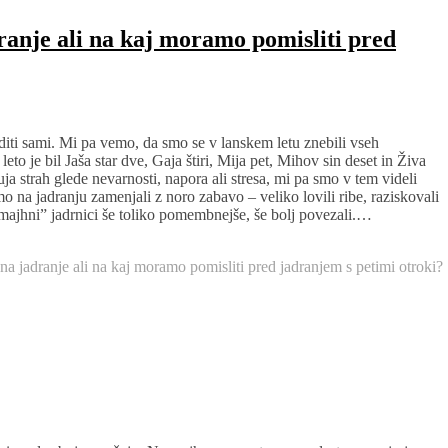
anje ali na kaj moramo pomisliti pred
soditi sami. Mi pa vemo, da smo se v lanskem letu znebili vseh
eto je bil Jaša star dve, Gaja štiri, Mija pet, Mihov sin deset in Živa
uja strah glede nevarnosti, napora ali stresa, mi pa smo v tem videli
mo na jadranju zamenjali z noro zabavo – veliko lovili ribe, raziskovali
“majhni” jadrnici še toliko pomembnejše, še bolj povezali.…
 jadranje ali na kaj moramo pomisliti pred jadranjem s petimi otroki?