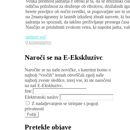
Velika prednost jadranja z otroki je ta, da se družinski
odlična priložnost za druženje ob ribolovu, družabnih igra
berete pravljice ob nočni svetilki, se pogovarjate ure i
na 2many4granny iz lastnih izkušenj zbrali nasvete, ki b
jadranja so spoznali, da takšno preživljanje prostega časa z
Naučijo se prisluhniti zvokom vetra, ki napolni jadra, va
preberi več
0 komentarjev
Naroči se na E-Ekskluzivc
Naročite se na naše novičke, s katerimi bomo o
najbolj “vročih” temah obveščali zgolj naše
najbolj zveste sledilce, torej vse, ki ste naročeni
na naš E-Ekskluzivc.
Ime
Elektronski naslov
Z nadaljevanjem se strinjate s pogoji
privatnosti
Pretekle objave