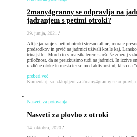
2many4granny se odpravlja na jadr
jadranjem s petimi otroki?
29. junija, 2021
/
Ali je jadranje s petimi otroki stresno ali ne, morate pre
predsodkov in prvič na jadrnici uživali kot le kaj. Lansko l
trinajst let. Morda to v marsikaterem staršu še zmeraj vzb
priložnost, da se preizkusimo tudi na jadrnici. In izzive s
različne otoke in mesta ter se med aktivnostmi, ki so na 
preberi več
Komentarji so izklopljeni
za 2many4granny se odpravlja na
Nasveti za potovanja
Nasveti za plovbo z otroki
14. oktobra, 2020
/