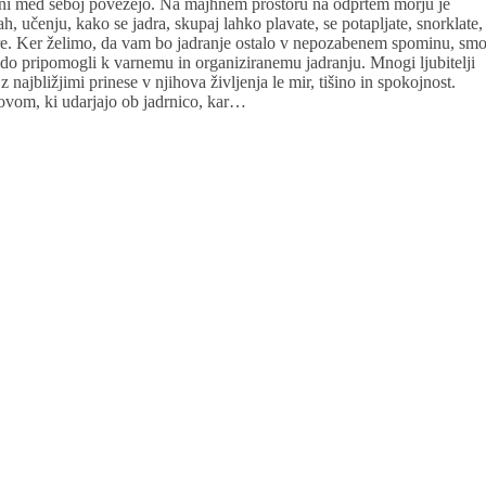
 člani med seboj povežejo. Na majhnem prostoru na odprtem morju je
h, učenju, kako se jadra, skupaj lahko plavate, se potapljate, snorklate,
n ure. Ker želimo, da vam bo jadranje ostalo v nepozabenem spominu, sm
odo pripomogli k varnemu in organiziranemu jadranju. Mnogi ljubitelji
 najbližjimi prinese v njihova življenja le mir, tišino in spokojnost.
lovom, ki udarjajo ob jadrnico, kar…