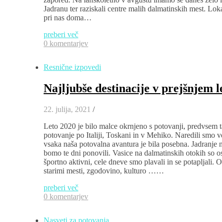
Jadranu ter raziskali centre malih dalmatinskih mest. Lok
pri nas doma…
preberi več
0 komentarjev
Resnične izpovedi
Najljubše destinacije v prejšnjem 
22. julija, 2021
/
Leto 2020 je bilo malce okrnjeno s potovanji, predvsem t
potovanje po Italiji, Toskani in v Mehiko. Naredili smo ve
vsaka naša potovalna avantura je bila posebna. Jadranje
bomo te dni ponovili. Vasice na dalmatinskih otokih so os
športno aktivni, cele dneve smo plavali in se potapljali. O
starimi mesti, zgodovino, kulturo ……
preberi več
0 komentarjev
Nasveti za potovanja