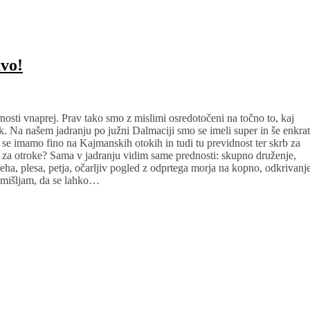
vo!
sti vnaprej. Prav tako smo z mislimi osredotočeni na točno to, kaj
. Na našem jadranju po južni Dalmaciji smo se imeli super in še enkrat
 se imamo fino na Kajmanskih otokih in tudi tu previdnost ter skrb za
 za otroke? Sama v jadranju vidim same prednosti: skupno druženje,
ha, plesa, petja, očarljiv pogled z odprtega morja na kopno, odkrivanj
azmišljam, da se lahko…