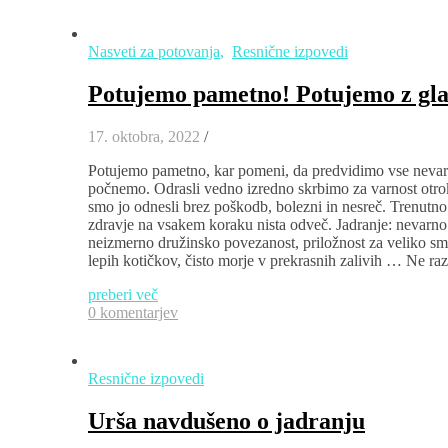
Nasveti za potovanja
,
Resnične izpovedi
Potujemo pametno! Potujemo z gla
17. oktobra, 2022
/
Potujemo pametno, kar pomeni, da predvidimo vse nevarno
počnemo. Odrasli vedno izredno skrbimo za varnost otrok
smo jo odnesli brez poškodb, bolezni in nesreč. Trenutno
zdravje na vsakem koraku nista odveč. Jadranje: nevarno
neizmerno družinsko povezanost, priložnost za veliko sme
lepih kotičkov, čisto morje v prekrasnih zalivih … Ne r
preberi več
0 komentarjev
Resnične izpovedi
Urša navdušeno o jadranju