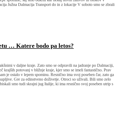
acija Južna Dalmacija Transport do in z lokacije V soboto smo se zbrali
letu … Katere bodo pa letos?
akšnimi v daljne kraje. Zato smo se odpravili na jadranje po Dalmaciji,
č krajših potovanj v bližnje kraje, kjer smo se imeli fantastično. Prav
 nam je ostalo v lepem spominu. Resnično ima svoj poseben čar, zato ga
upljive. Gre za edinstveno doživetje. Otroci so uživali. Bili smo zelo
biskali smo tudi skrajni jug Italije, ki ima resnično svoj poseben utrip s