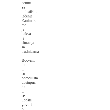
centru
za
holističko
lečenje.
Zanimalo
me
je
kakva
je
situacija
sa
trudnicama
u
Bocvani,
da
li
su
porodilišta
dostupna,
da
li
se
uopšte
govori
o