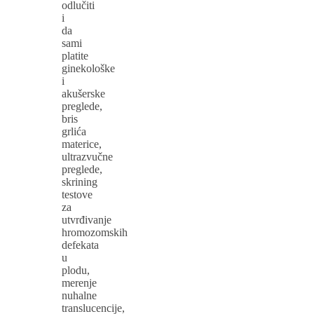
odlučiti
i
da
sami
platite
ginekološke
i
akušerske
preglede,
bris
grlića
materice,
ultrazvučne
preglede,
skrining
testove
za
utvrđivanje
hromozomskih
defekata
u
plodu,
merenje
nuhalne
translucencije,