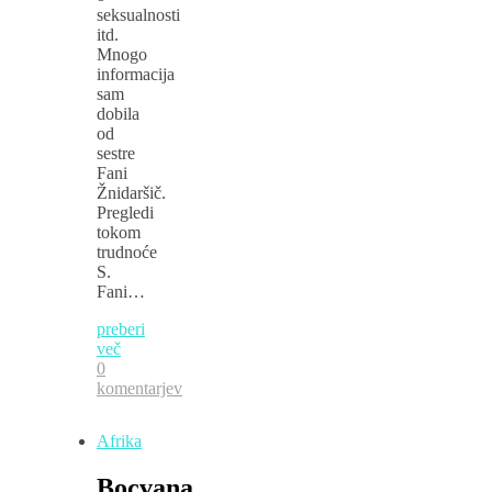
seksualnosti
itd.
Mnogo
informacija
sam
dobila
od
sestre
Fani
Žnidaršič.
Pregledi
tokom
trudnoće
S.
Fani…
preberi
več
0
komentarjev
Afrika
Bocvana