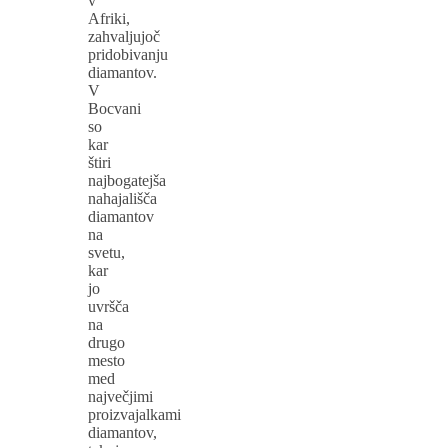
v
Afriki,
zahvaljujoč
pridobivanju
diamantov.
V
Bocvani
so
kar
štiri
najbogatejša
nahajališča
diamantov
na
svetu,
kar
jo
uvršča
na
drugo
mesto
med
največjimi
proizvajalkami
diamantov,