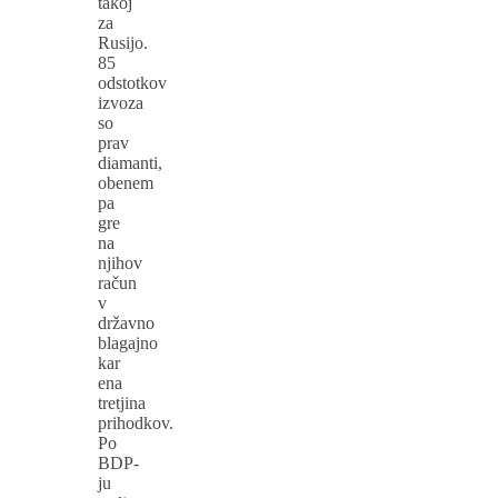
takoj
za
Rusijo.
85
odstotkov
izvoza
so
prav
diamanti,
obenem
pa
gre
na
njihov
račun
v
državno
blagajno
kar
ena
tretjina
prihodkov.
Po
BDP-
ju