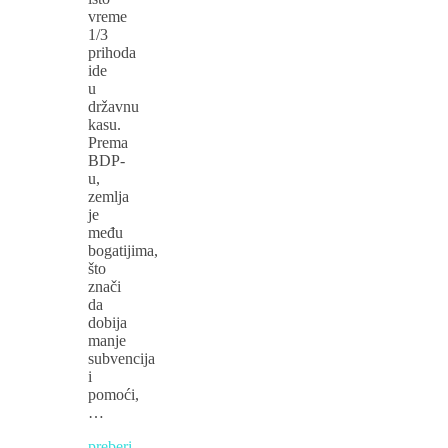
vreme
1/3
prihoda
ide
u
državnu
kasu.
Prema
BDP-
u,
zemlja
je
među
bogatijima,
što
znači
da
dobija
manje
subvencija
i
pomoći,
…
preberi