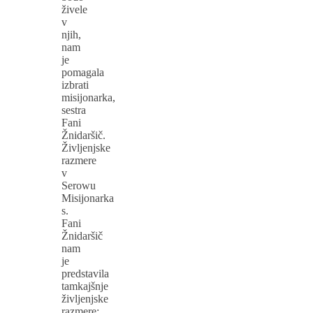
živele
v
njih,
nam
je
pomagala
izbrati
misijonarka,
sestra
Fani
Žnidaršič.
Življenjske
razmere
v
Serowu
Misijonarka
s.
Fani
Žnidaršič
nam
je
predstavila
tamkajšnje
življenjske
razmere: