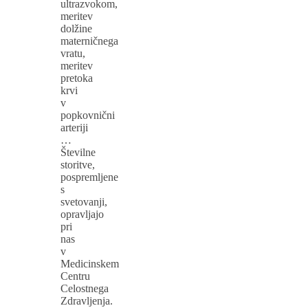
ultrazvokom,
meritev
dolžine
materničnega
vratu,
meritev
pretoka
krvi
v
popkovnični
arteriji
…
Številne
storitve,
pospremljene
s
svetovanji,
opravljajo
pri
nas
v
Medicinskem
Centru
Celostnega
Zdravljenja.