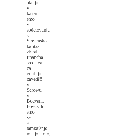
akcijo,
v
kateri
smo
v
sodelovanju
s
Slovensko
karitas
zbirali
finančna
sredstva
za
gradnjo
zavetišč
v
Serowu,
v
Bocvani.
Povezali
smo
se
s
tamkajšnjo
misijonarko,