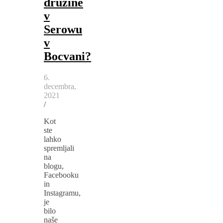
družine
v
Serowu
v
Bocvani?
6.
decembra,
2021
/
Kot
ste
lahko
spremljali
na
blogu,
Facebooku
in
Instagramu,
je
bilo
naše