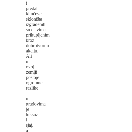
i
predali
ključeve
skloništa
izgrađenih
sredstvima
prikupljenim
kroz
dobrotvornu
akciju.
Ali
u
ovoj
zemlji
postoje
ogromne
razlike
–
u
gradovima
je
luksuz
i
sjaj,
a