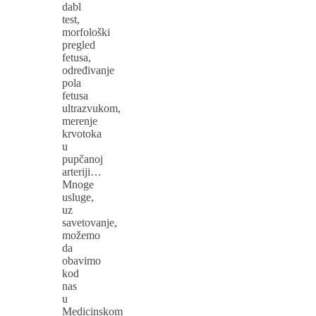
dabl
test,
morfološki
pregled
fetusa,
određivanje
pola
fetusa
ultrazvukom,
merenje
krvotoka
u
pupčanoj
arteriji…
Mnoge
usluge,
uz
savetovanje,
možemo
da
obavimo
kod
nas
u
Medicinskom