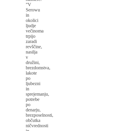
”V
Serowu
in
okolici
ljudje
večinoma
trpijo
zaradi
revščine,
nasilja
v
družini,
brezdomstva,
lakote
po
ljubezni
in
sprejemanju,
potrebe
po
denarju,
brezposelnosti,
občutka
ničvrednosti
in