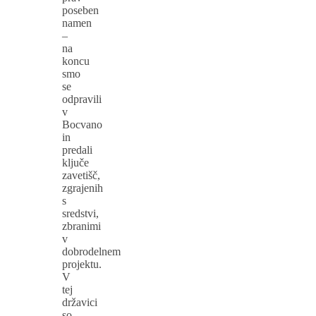
poseben
namen
–
na
koncu
smo
se
odpravili
v
Bocvano
in
predali
ključe
zavetišč,
zgrajenih
s
sredstvi,
zbranimi
v
dobrodelnem
projektu.
V
tej
državici
so