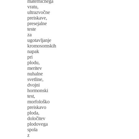
materničnega
vratu,
ultrazvočne
preiskave,
presejalne
teste
za
ugotavljanje
kromosomskih
napak
pri
plodu,
meritev
nuhalne
svetline,
dvojni
hormonski
test,
morfološko
preiskavo
ploda,
določitev
plodovega
spola
z