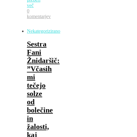
več
0
komentarjev
Nekategorizirano
Sestra
Fani
Žnidaršič:
”Včasih
mi
tečejo
solze
od
bolečine
in
žalosti,
kaj