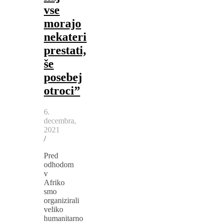
vse
morajo
nekateri
prestati,
še
posebej
otroci”
6.
decembra,
2021
/
Pred
odhodom
v
Afriko
smo
organizirali
veliko
humanitarno