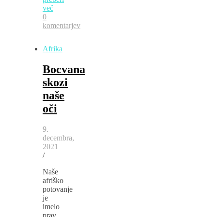
več
0
komentarjev
Afrika
Bocvana
skozi
naše
oči
9.
decembra,
2021
/
Naše
afriško
potovanje
je
imelo
prav