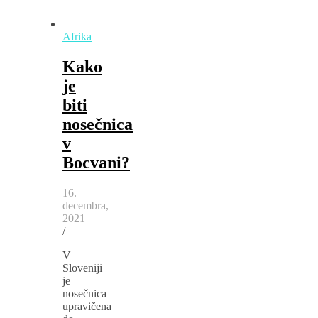
Afrika
Kako
je
biti
nosečnica
v
Bocvani?
16.
decembra,
2021
/
V
Sloveniji
je
nosečnica
upravičena