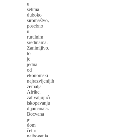
u
selima
duboko
siromaštvo,
posebno
u
ruralnim
sredinama.
Zanimljivo,
to
je
jedna
od
ekonomski
najrazvijenijih
zemalja
Afrike,
zahvaljujući
iskopavanju
dijamanata.
Bocvana
je
dom
četiri
najbogatija