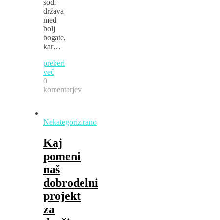
sodi
država
med
bolj
bogate,
kar…
preberi
več
0
komentarjev
Nekategorizirano
Kaj
pomeni
naš
dobrodelni
projekt
za