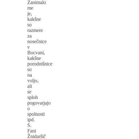
Zanimalo
me
je,
kakšne
so
razmere
za
nosečnice
v
Bocvani,
kakšne
porodnišnice
so
na
voljo,
ali
se
sploh
pogovarjajo
o
spolnosti
ipd.
S.
Fani
Žnidaršič