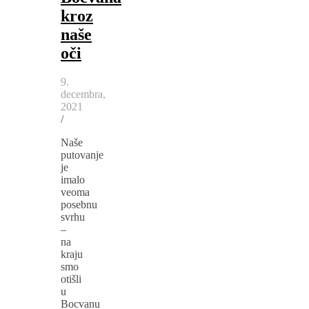
kroz
naše
oči
9.
decembra,
2021
/
Naše
putovanje
je
imalo
veoma
posebnu
svrhu
–
na
kraju
smo
otišli
u
Bocvanu