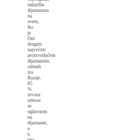
nalazišta
dijamanata
na
svetu,
što
je
čini
drugim
najvećim
proizvođačem
dijamanata,
odmah
iza
Rusije.
85
%
izvoza
odnosi
se
uglavnom
na
dijamante,
a
u
isto