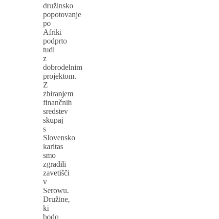
družinsko
popotovanje
po
Afriki
podprto
tudi
z
dobrodelnim
projektom.
Z
zbiranjem
finančnih
sredstev
skupaj
s
Slovensko
karitas
smo
zgradili
zavetišči
v
Serowu.
Družine,
ki
bodo