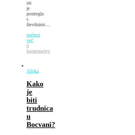
mi
je
postregla
s
številnimi…
preberi
več
0
komentarjev
Afrika
Kako
je
biti
trudnica
u
Bocvani?