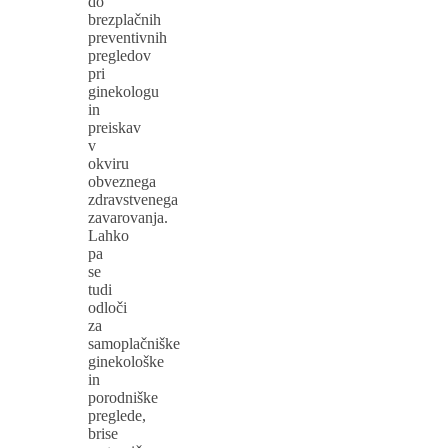
do
brezplačnih
preventivnih
pregledov
pri
ginekologu
in
preiskav
v
okviru
obveznega
zdravstvenega
zavarovanja.
Lahko
pa
se
tudi
odloči
za
samoplačniške
ginekološke
in
porodniške
preglede,
brise