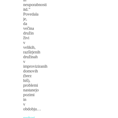
neuporabnosti
itd.”
Povedala
je,
da
večina
družin
živi
v
velikih,
razširjenih
družinah
v
improviziranih
domovih
(brez
hiš),
problemi
nastanejo
pozimi
in
v
obdobju…
preberi