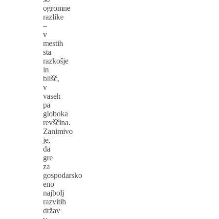
ogromne
razlike
–
v
mestih
sta
razkošje
in
blišč,
v
vaseh
pa
globoka
revščina.
Zanimivo
je,
da
gre
za
gospodarsko
eno
najbolj
razvitih
držav