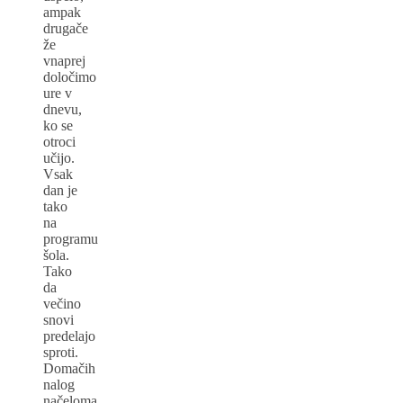
ampak
drugače
že
vnaprej
določimo
ure v
dnevu,
ko se
otroci
učijo.
Vsak
dan je
tako
na
programu
šola.
Tako
da
večino
snovi
predelajo
sproti.
Domačih
nalog
načeloma