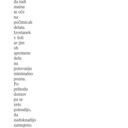
da tudi
mama
in oče
na
počitnicah
delata.
Izostanek
v šoli
se jim
ob
sprotnem
delu
na
potovanju
minimalno
pozna.
Po
prihodu
domov
pa se
zelo
potrudijo,
da
nadoknadijo
zamujeno.