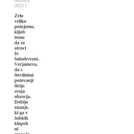
oktobra,
2022
/
Zelo
veliko
potujemo,
kljub
temu
da so
otroci
že
šoloobvezni.
Verjameva,
da s
številnimi
potovanji
širijo
svoja
obzorja.
Dobijo
znanje,
ki ga v
šolskih
klopeh
ni