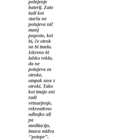
polnjenje
baterij. Zato
tudi kot
starša ne
potujeva nič
manj
pogosto, kot
bi, če otrok
ne bi imela.
Iskreno bi
lahko rekla,
da ne
potujeva za
otroke,
ampak zase z
otroki. Tako
kot imajo eni
radi
vrtnarjenje,
rekreativno
odbojko ali
pa
meditacijo,
imava midva
‘’
potepe’’.