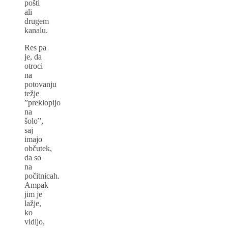
pošti
ali
drugem
kanalu.
Res pa
je, da
otroci
na
potovanju
težje
”preklopijo
na
šolo”,
saj
imajo
občutek,
da so
na
počitnicah.
Ampak
jim je
lažje,
ko
vidijo,