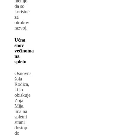
menijo,
da so
koristne
za
otrokov
razvoj.
Učna
snov
večinoma
na
spletu
Osnovna
šola
Rodica,
ki jo
obiskuje
Zoja
Mija,
ima na
spletni
strani
dostop
do