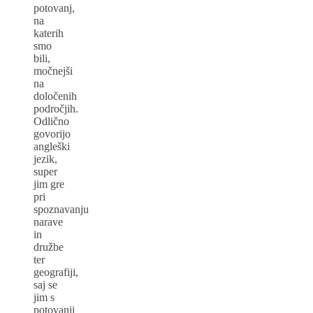
potovanj,
na
katerih
smo
bili,
močnejši
na
določenih
področjih.
Odlično
govorijo
angleški
jezik,
super
jim gre
pri
spoznavanju
narave
in
družbe
ter
geografiji,
saj se
jim s
potovanji