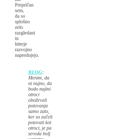
Prepričan
sem,
da so
splošno
zelo
razgledani
in
hitreje
razvojno
napredujejo.
BLOG
:
Menim, da
ni nujno, da
bodo najini
otroci
oboževali
potovanja
samo zato,
ker so začeli
potovati kot
otroci, je pa
seveda bolj