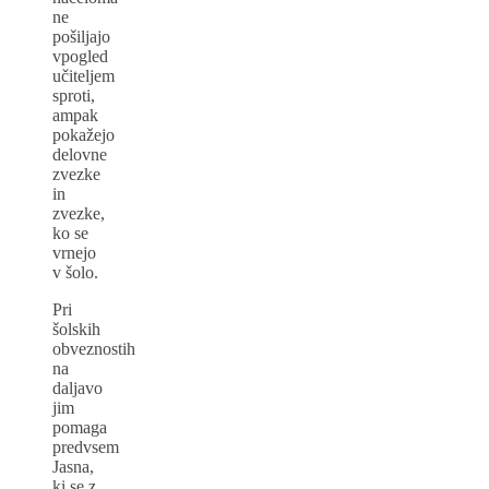
ne
pošiljajo
vpogled
učiteljem
sproti,
ampak
pokažejo
delovne
zvezke
in
zvezke,
ko se
vrnejo
v šolo.
Pri
šolskih
obveznostih
na
daljavo
jim
pomaga
predvsem
Jasna,
ki se z