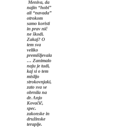
Meniva, da
najin “hobi”
ali “navada”
otrokom
samo koristi
in prav nič
ne škodi.
Zakaj? O
tem sva
veliko
premišljevala
… Zanimalo
naju je tudi,
kaj si o tem
mislijo
strokovnjaki,
zato sva se
obrnila na
dr. Anjo
Kovačič,
spec.
zakonske in
družinske
terapije.