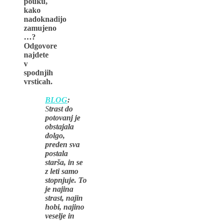
pouku,
kako
nadoknadijo
zamujeno
…?
Odgovore
najdete
v
spodnjih
vrsticah.
BLOG
:
S
trast do
potovanj je
obstajala
dolgo,
preden sva
postala
starša, in se
z leti samo
stopnjuje. To
je najina
strast, najin
hobi, najino
veselje in