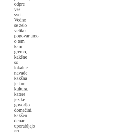
odpre
ves
svet.
Vedno
se zelo
veliko
pogovarjamo
o tem,
kam
gremo,
kakšne
so
lokalne
navade,
kakšna
je tam
kultura,
katere
jezike
govorijo
domačini,
kakšen
denar
uporabljajo
itd.