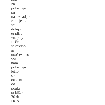
Na
potovanju
pa
nadoknadijo
zamujeno,
saj
dobijo
gradivo
vnaprej.
In če
seštejemo
in
upoštevamo
vsa
naša
potovanja
letno,
so
odsotni
od
pouka
približno
30 dni.
Da še