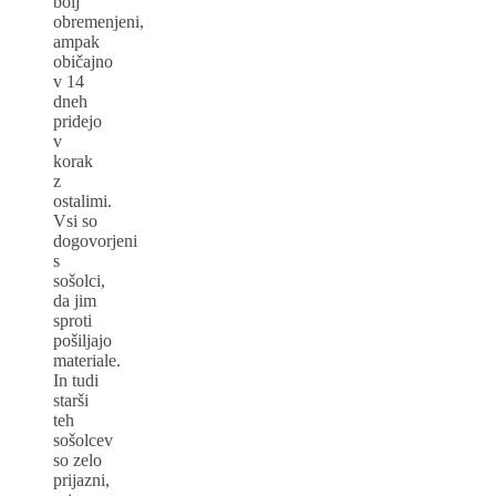
bolj
obremenjeni,
ampak
običajno
v 14
dneh
pridejo
v
korak
z
ostalimi.
Vsi so
dogovorjeni
s
sošolci,
da jim
sproti
pošiljajo
materiale.
In tudi
starši
teh
sošolcev
so zelo
prijazni,