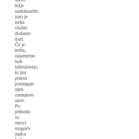
težje
nadoknaditi,
zato je
treba
vložiti
dodaten
trud.
Če je
treba,
najamemo
tudi
inštruktorje,
ki jim
potem
pomagajo
ujeti
zamujeno
snov.
Po
prihodu
so
otroci
mogoče
malce