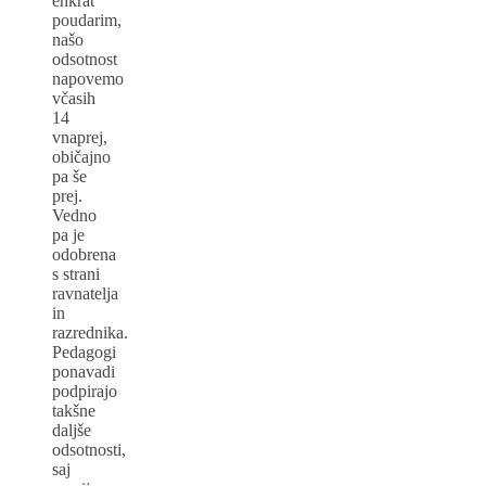
enkrat
poudarim,
našo
odsotnost
napovemo
včasih
14
vnaprej,
običajno
pa še
prej.
Vedno
pa je
odobrena
s strani
ravnatelja
in
razrednika.
Pedagogi
ponavadi
podpirajo
takšne
daljše
odsotnosti,
saj