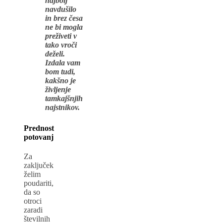
najbolj
navdušilo
in brez česa
ne bi mogla
preživeti v
tako vroči
deželi.
Izdala vam
bom tudi,
kakšno je
življenje
tamkajšnjih
najstnikov.
Prednost
potovanj
Za
zaključek
želim
poudariti,
da so
otroci
zaradi
številnih