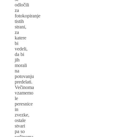
odločili
za
fotokopiranje
tistih
strani,
za
katere
bi
vedeli,
da bi
jih
morali
na
potovanju
predelati.
Večinoma
vzamemo
le
peresnice
in
zvezke,
ostale
stvari
pa so
večinoma