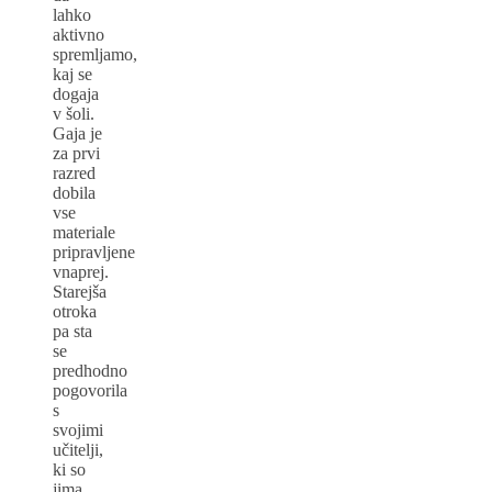
lahko
aktivno
spremljamo,
kaj se
dogaja
v šoli.
Gaja je
za prvi
razred
dobila
vse
materiale
pripravljene
vnaprej.
Starejša
otroka
pa sta
se
predhodno
pogovorila
s
svojimi
učitelji,
ki so
jima