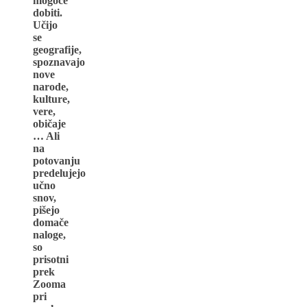
mogoče
dobiti.
Učijo
se
geografije,
spoznavajo
nove
narode,
kulture,
vere,
običaje
… Ali
na
potovanju
predelujejo
učno
snov,
pišejo
domače
naloge,
so
prisotni
prek
Zooma
pri