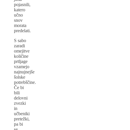
pojasnili,
katero
učno
snov
morata
predelati.
S sabo
zaradi
omejitve
količine
prtljage
vzamejo
najnujnejše
šolske
potrebščine.
Če bi
bili
delovni
zvezki
in
učbeniki
pretežki,
pa bi
se