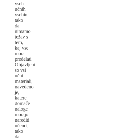
vseh
učnih
vsebin,
tako
da
nimamo
težav s
tem,
kaj vse
mora
predelati.
Objavljeni
so vsi
učni
materiali,
navedeno
je,
katere
domače
naloge
morajo
narediti
učenci,
tako
da