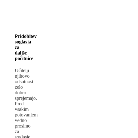
Pridobitev
soglasja
za
daljše
počitnice
Učitelji
njihovo
odsotnost
zelo
dobro
sprejemajo.
Pred
vsakim
potovanjem
vedno
prosimo
za
soglasje