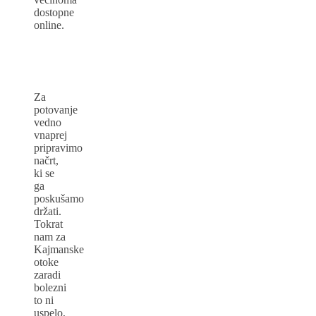
dostopne
online.
Za
potovanje
vedno
vnaprej
pripravimo
načrt,
ki se
ga
poskušamo
držati.
Tokrat
nam za
Kajmanske
otoke
zaradi
bolezni
to ni
uspelo,