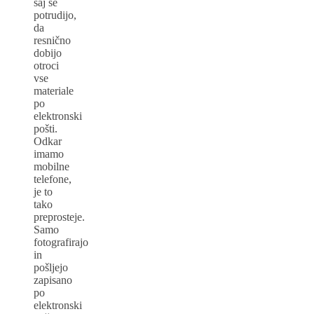
saj se
potrudijo,
da
resnično
dobijo
otroci
vse
materiale
po
elektronski
pošti.
Odkar
imamo
mobilne
telefone,
je to
tako
preprosteje.
Samo
fotografirajo
in
pošljejo
zapisano
po
elektronski