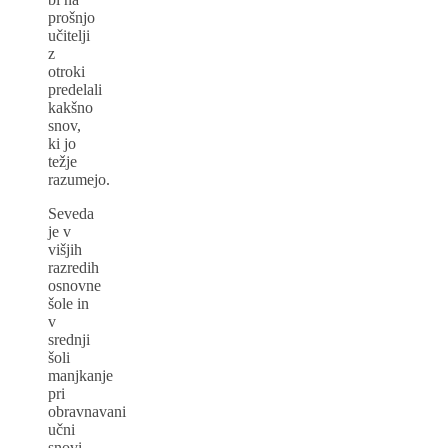
prošnjo
učitelji
z
otroki
predelali
kakšno
snov,
ki jo
težje
razumejo.
Seveda
je v
višjih
razredih
osnovne
šole in
v
srednji
šoli
manjkanje
pri
obravnavani
učni
snovi