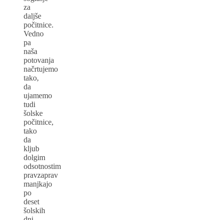
za
daljše
počitnice.
Vedno
pa
naša
potovanja
načrtujemo
tako,
da
ujamemo
tudi
šolske
počitnice,
tako
da
kljub
dolgim
odsotnostim
pravzaprav
manjkajo
po
deset
šolskih
dni.