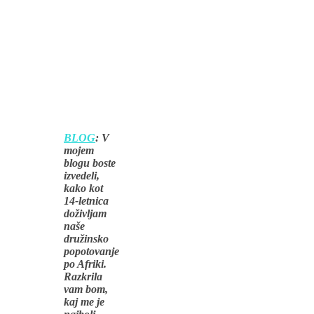
BLOG
: V
mojem
blogu boste
izvedeli,
kako kot
14-letnica
doživljam
naše
družinsko
popotovanje
po Afriki.
Razkrila
vam bom,
kaj me je