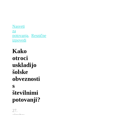
Nasveti
za
potovanja
,
Resnične
izpovedi
Kako
otroci
uskladijo
šolske
obveznosti
s
številnimi
potovanji?
27.