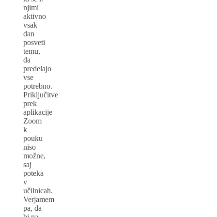
njimi
aktivno
vsak
dan
posveti
temu,
da
predelajo
vse
potrebno.
Priključitve
prek
aplikacije
Zoom
k
pouku
niso
možne,
saj
poteka
v
učilnicah.
Verjamem
pa, da
bi na