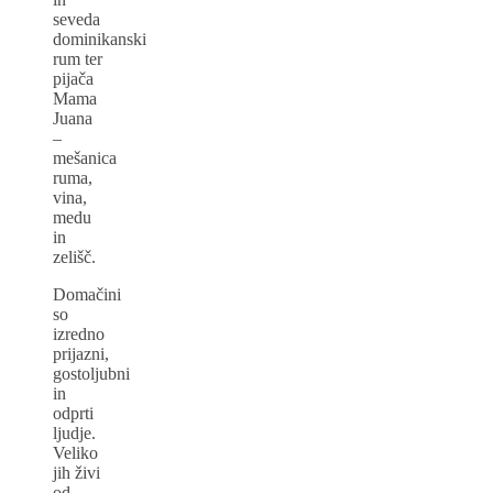
seveda
dominikanski
rum ter
pijača
Mama
Juana
–
mešanica
ruma,
vina,
medu
in
zelišč.
Domačini
so
izredno
prijazni,
gostoljubni
in
odprti
ljudje.
Veliko
jih živi
od