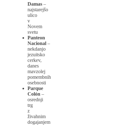
Damas
–
najstarejšo
ulico
v
Novem
svetu
Panteon
Nacional
–
nekdanjo
jezuitsko
cerkev,
danes
mavzolej
pomembnih
osebnosti
Parque
Colón
–
osrednji
trg
z
živahnim
dogajanjem