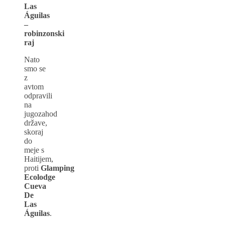
Las
Águilas
–
robinzonski
raj
Nato
smo se
z
avtom
odpravili
na
jugozahod
države,
skoraj
do
meje s
Haitijem,
proti
Glamping
Ecolodge
Cueva
De
Las
Águilas
.