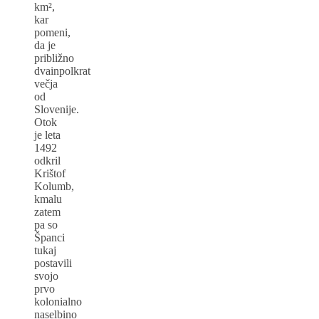
km²,
kar
pomeni,
da je
približno
dvainpolkrat
večja
od
Slovenije.
Otok
je leta
1492
odkril
Krištof
Kolumb,
kmalu
zatem
pa so
Španci
tukaj
postavili
svojo
prvo
kolonialno
naselbino