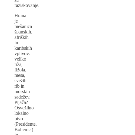
raziskovanje.
Hrana
je
mešanica
španskih,
afriških
in
karibskih
vplivov:
veliko
riža,
fižola,
mesa,
svežih
rib in
morskih
sadežev.
Pijača?
Osvežilno
lokalno
pivo
(Presidente,
Bohemia)
in