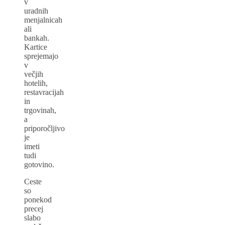
v
uradnih
menjalnicah
ali
bankah.
Kartice
sprejemajo
v
večjih
hotelih,
restavracijah
in
trgovinah,
a
priporočljivo
je
imeti
tudi
gotovino.
Ceste
so
ponekod
precej
slabo