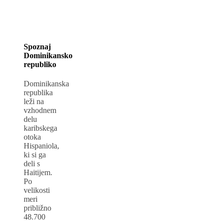
Spoznaj
Dominikansko
republiko
Dominikanska
republika
leži na
vzhodnem
delu
karibskega
otoka
Hispaniola,
ki si ga
deli s
Haitijem.
Po
velikosti
meri
približno
48.700