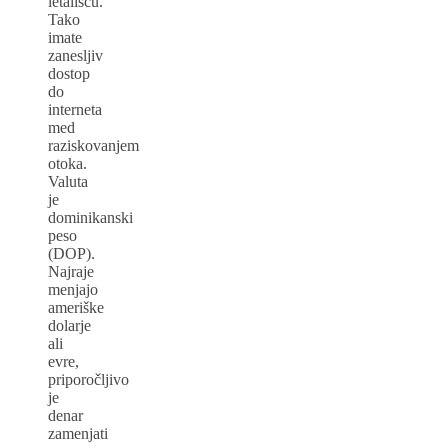
letališču.
Tako
imate
zanesljiv
dostop
do
interneta
med
raziskovanjem
otoka.
Valuta
je
dominikanski
peso
(DOP).
Najraje
menjajo
ameriške
dolarje
ali
evre,
priporočljivo
je
denar
zamenjati