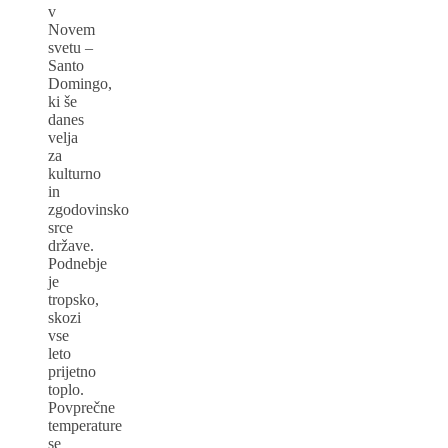
v
Novem
svetu –
Santo
Domingo,
ki še
danes
velja
za
kulturno
in
zgodovinsko
srce
države.
Podnebje
je
tropsko,
skozi
vse
leto
prijetno
toplo.
Povprečne
temperature
se