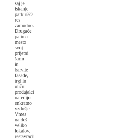
saj je
iskanje
parkirišča
res
zamudno.
Drugače
pa ima
mesto
svoj
prijetni
šarm
in
barvite
fasade,
trgi in
ulični
prodajalci
naredijo
enkratno
vzdušje.
Vmes
najdeš
veliko
lokalov,
restavracij