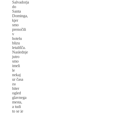
Salvadorja
do
Santa
Dominga,
kjer
smo
prenočili
v
hotelu
blizu
letališča.
Naslednje
jutro
smo
imeli
le
nekaj
ur časa
za
hiter
ogled
glavnega
mesta,
a tudi
to se je