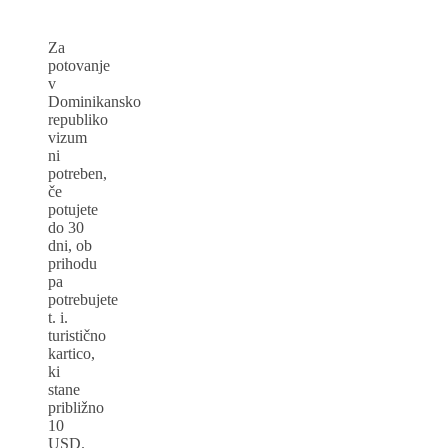
Za
potovanje
v
Dominikansko
republiko
vizum
ni
potreben,
če
potujete
do 30
dni, ob
prihodu
pa
potrebujete
t. i.
turistično
kartico,
ki
stane
približno
10
USD.