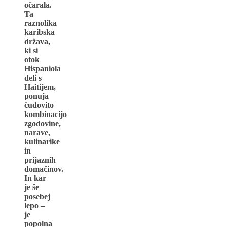
očarala.
Ta
raznolika
karibska
država,
ki si
otok
Hispaniola
deli s
Haitijem,
ponuja
čudovito
kombinacijo
zgodovine,
narave,
kulinarike
in
prijaznih
domačinov.
In kar
je še
posebej
lepo –
je
popolna