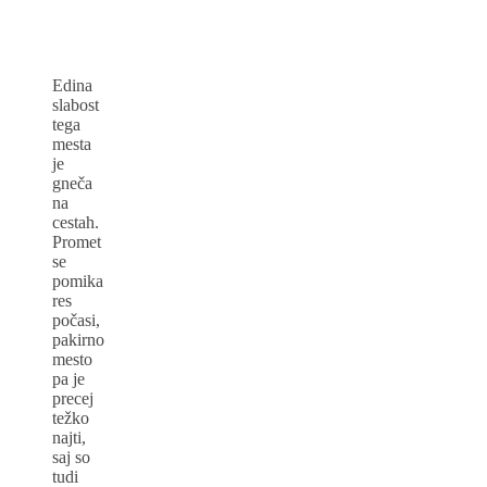
Edina
slabost
tega
mesta
je
gneča
na
cestah.
Promet
se
pomika
res
počasi,
pakirno
mesto
pa je
precej
težko
najti,
saj so
tudi