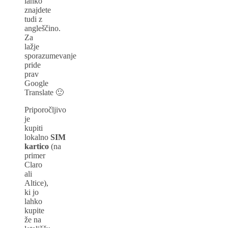
lahko
znajdete
tudi z
angleščino.
Za
lažje
sporazumevanje
pride
prav
Google
Translate 🙂
Priporočljivo
je
kupiti
lokalno
SIM
kartico
(na
primer
Claro
ali
Altice),
ki jo
lahko
kupite
že na