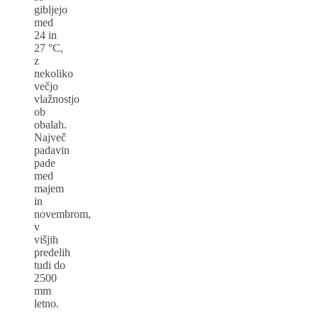
gibljejo
med
24 in
27 °C,
z
nekoliko
večjo
vlažnostjo
ob
obalah.
Največ
padavin
pade
med
majem
in
novembrom,
v
višjih
predelih
tudi do
2500
mm
letno.