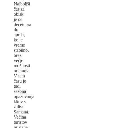
Najboljši
čas za
obisk
je od
decembra
do
aprila,
ko je
vreme
stabilno,
brez
večje
možnosti
orkanov.
V tem
času je
tudi
sezona
opazovanja
kitov v
zalivu
Samaná.
Večina
turistov
pristane