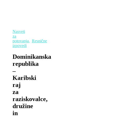
Nasveti
za
potovanja
,
Resnične
izpovedi
Dominikanska
republika
–
Karibski
raj
za
raziskovalce,
družine
in