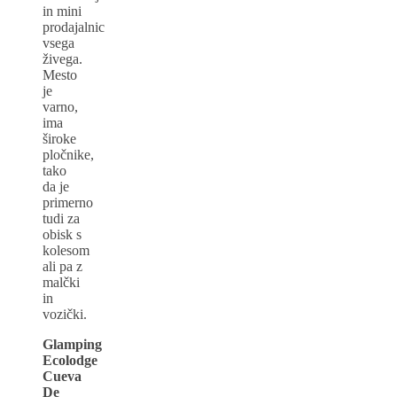
in mini
prodajalnic
vsega
živega.
Mesto
je
varno,
ima
široke
pločnike,
tako
da je
primerno
tudi za
obisk s
kolesom
ali pa z
malčki
in
vozički.
Glamping
Ecolodge
Cueva
De