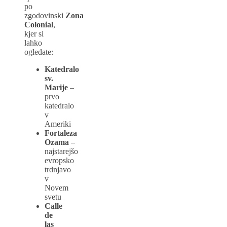
po
zgodovinski
Zona
Colonial
,
kjer si
lahko
ogledate:
Katedralo
sv.
Marije
–
prvo
katedralo
v
Ameriki
Fortaleza
Ozama
–
najstarejšo
evropsko
trdnjavo
v
Novem
svetu
Calle
de
las