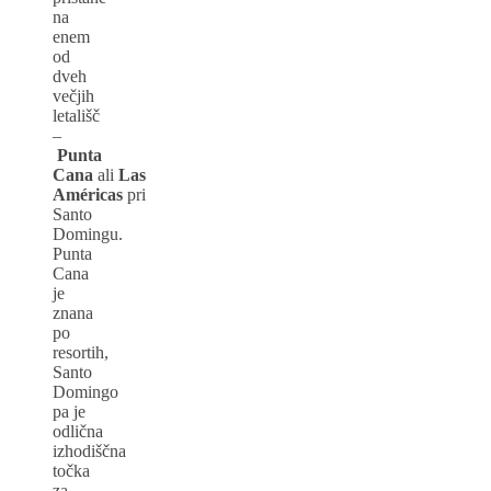
na
enem
od
dveh
večjih
letališč
–
Punta
Cana
ali
Las
Américas
pri
Santo
Domingu.
Punta
Cana
je
znana
po
resortih,
Santo
Domingo
pa je
odlična
izhodiščna
točka
za