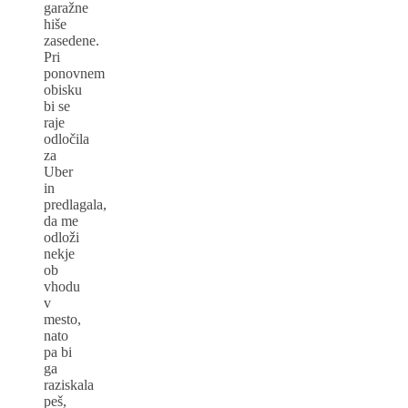
garažne
hiše
zasedene.
Pri
ponovnem
obisku
bi se
raje
odločila
za
Uber
in
predlagala,
da me
odloži
nekje
ob
vhodu
v
mesto,
nato
pa bi
ga
raziskala
peš,