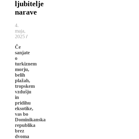
ljubitelje
narave
4.
maja,
2025
/
Če
sanjate
o
turkiznem
morju,
belih
plažah,
tropskem
vzdušju
in
pridihu
eksotike,
vas bo
Dominikanska
republika
brez
dvoma