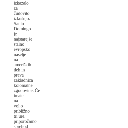
izkazalo
za
čudovito
izkušnjo.
Santo
Domingo
je
najstarejše
stalno
evropsko
naselje
na
ameriških
tleh in
prava
zakladnica
kolonialne
zgodovine. Če
imate
na
voljo
približno
tri ure,
priporočamo
sprehod