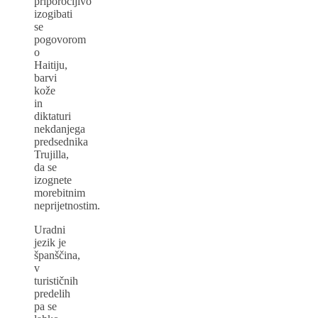
priporočljivo
izogibati
se
pogovorom
o
Haitiju,
barvi
kože
in
diktaturi
nekdanjega
predsednika
Trujilla,
da se
izognete
morebitnim
neprijetnostim.
Uradni
jezik je
španščina,
v
turističnih
predelih
pa se