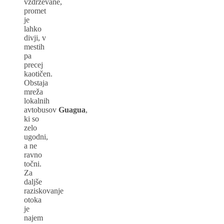
vzdrževane,
promet
je
lahko
divji, v
mestih
pa
precej
kaotičen.
Obstaja
mreža
lokalnih
avtobusov
Guagua
,
ki so
zelo
ugodni,
a ne
ravno
točni.
Za
daljše
raziskovanje
otoka
je
najem