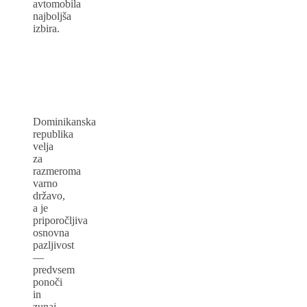
avtomobila
najboljša
izbira.
Dominikanska
republika
velja
za
razmeroma
varno
državo,
a je
priporočljiva
osnovna
pazljivost
—
predvsem
ponoči
in
zunaj