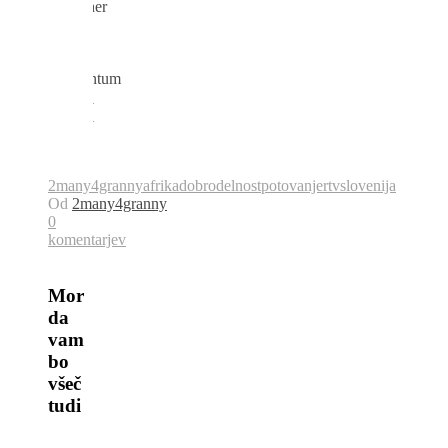
2many4granny
afrika
dobrodelnost
potovanje
rtvslovenija
Od
2many4granny
0
komentarjev
Mor
da
vam
bo
všeč
tudi