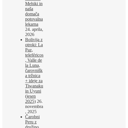
Mehiki in
naša
domača
potovalna
lekarna
24. aprila,
2026
Bolivija z
otroki: La
Paz,
teleféricos
, Valle de
la Luna,
čarovnišk
a tržnica
+ ideje za
Tiwanaku
in Uyuni
(jesen
2025)
26.
novembra
, 2025
Čarobni
Peru z
družino