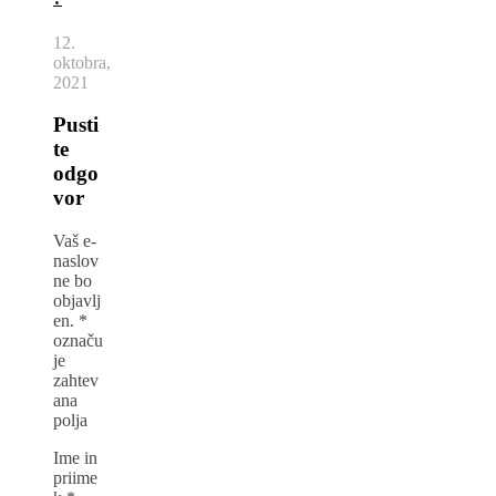
12.
oktobra,
2021
Pusti
te
odgo
vor
Vaš e-
naslov
ne bo
objavlj
en.
*
označu
je
zahtev
ana
polja
Ime in
priime