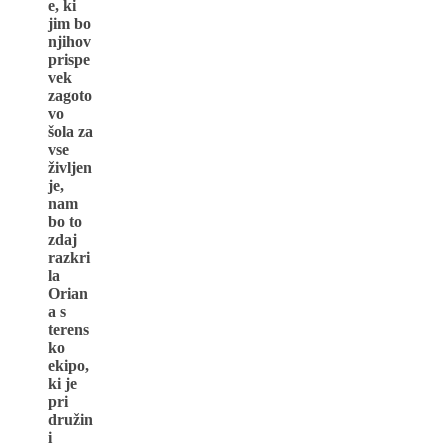
e, ki
jim bo
njihov
prispe
vek
zagoto
vo
šola za
vse
življen
je,
nam
bo to
zdaj
razkri
la
Orian
a s
terens
ko
ekipo,
ki je
pri
družin
i