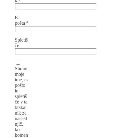
k
*
E-
pošta
*
Spletiš
če
Shrani
moje
ime, e-
pošto
in
spletiš
če v ta
brskal
nik za
nasled
njič,
ko
komen