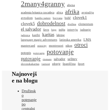
2many4granny
abena
afrika
avstralija
academia britanica cuscatleca
africa
clovek1
avtodom
božič
bambo nature
bocvana
dobrodelnost
clovek5
elementum
družina
el salvador
favn
intervju
jadranje
indija
hipp
karitas
karibi
labring
jadrnica
language magic adventures
latinska amerika
LMA
otroci
montessori
mastercard
nikon
minicity
potovanje
potopis
potovanja
putovanje
salvador
selitev
riomare
španščina
šport
zdravje
slovenskakaritas
varnost
Najnovejš
e na blogu
Družinsk
o
potepanje
po
centralni