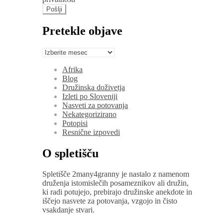
Pretekle objave
Pretekle
objave
Afrika
Blog
Družinska doživetja
Izleti po Sloveniji
Nasveti za potovanja
Nekategorizirano
Potopisi
Resnične izpovedi
O spletišču
Spletišče 2many4granny je nastalo z namenom
druženja istomislečih posameznikov ali družin,
ki radi potujejo, prebirajo družinske anekdote in
iščejo nasvete za potovanja, vzgojo in čisto
vsakdanje stvari.