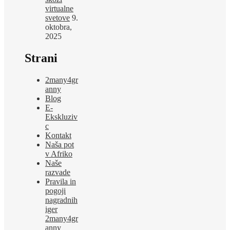
virtualne
svetove
9.
oktobra,
2025
Strani
2many4gr
anny
Blog
E-
Ekskluziv
c
Kontakt
Naša pot
v Afriko
Naše
razvade
Pravila in
pogoji
nagradnih
iger
2many4gr
anny