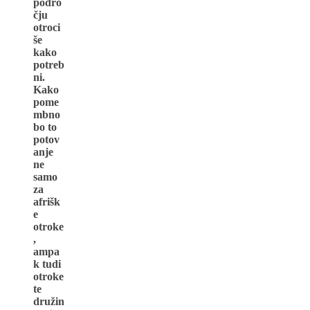
podro
čju
otroci
še
kako
potreb
ni.
Kako
pome
mbno
bo to
potov
anje
ne
samo
za
afrišk
e
otroke
,
ampa
k tudi
otroke
te
družin