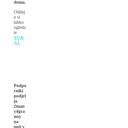
doma.
Oddaj
o si
lahko
ogleda
te
TUK
AJ
.
Podpo
rniki
podjet
ja
2man
y4gra
nny
na
poti v