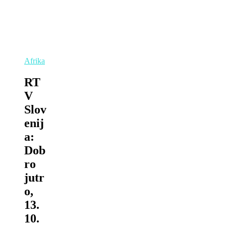
Afrika
RT
V
Slov
enij
a:
Dob
ro
jutr
o,
13.
10.