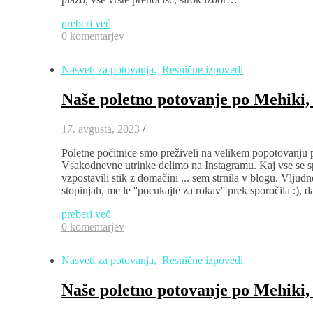
preberi več
0 komentarjev
Nasveti za potovanja
,
Resnične izpovedi
Naše poletno potovanje po Mehiki, 
17. avgusta, 2023
/
Poletne počitnice smo preživeli na velikem popotovanju p
Vsakodnevne utrinke delimo na Instagramu. Kaj vse se sp
vzpostavili stik z domačini ... sem strnila v blogu. Vlju
stopinjah, me le ''pocukajte za rokav'' prek sporočila :)
preberi več
0 komentarjev
Nasveti za potovanja
,
Resnične izpovedi
Naše poletno potovanje po Mehiki, 