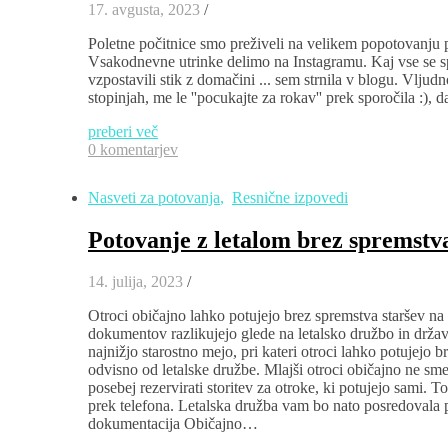
17. avgusta, 2023
/
Poletne počitnice smo preživeli na velikem popotovanju p
Vsakodnevne utrinke delimo na Instagramu. Kaj vse se sp
vzpostavili stik z domačini ... sem strnila v blogu. Vlju
stopinjah, me le ''pocukajte za rokav'' prek sporočila :)
preberi več
0 komentarjev
Nasveti za potovanja
,
Resnične izpovedi
Potovanje z letalom brez spremstva
14. julija, 2023
/
Otroci običajno lahko potujejo brez spremstva staršev na l
dokumentov razlikujejo glede na letalsko družbo in državo
najnižjo starostno mejo, pri kateri otroci lahko potujejo b
odvisno od letalske družbe. Mlajši otroci običajno ne sm
posebej rezervirati storitev za otroke, ki potujejo sami. To
prek telefona. Letalska družba vam bo nato posredovala 
dokumentacija Običajno…