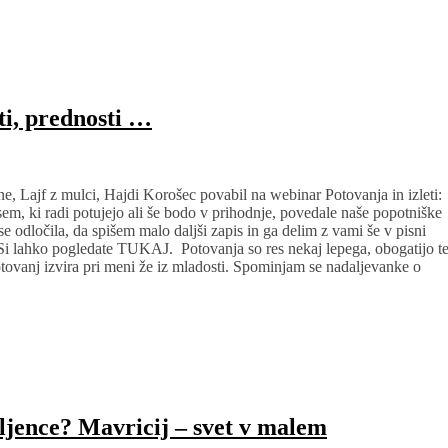
ti, prednosti …
e, Lajf z mulci, Hajdi Korošec povabil na webinar Potovanja in izleti:
m, ki radi potujejo ali še bodo v prihodnje, povedale naše popotniške
se odločila, da spišem malo daljši zapis in ga delim z vami še v pisni
a? Si lahko pogledate TUKAJ. Potovanja so res nekaj lepega, obogatijo t
potovanj izvira pri meni že iz mladosti. Spominjam se nadaljevanke o
ubljence? Mavricij – svet v malem