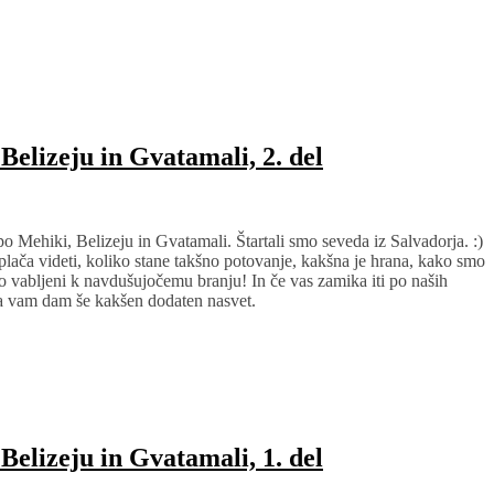
Belizeju in Gvatamali, 2. del
o Mehiki, Belizeju in Gvatamali. Štartali smo seveda iz Salvadorja. :)
lača videti, koliko stane takšno potovanje, kakšna je hrana, kako smo
dno vabljeni k navdušujočemu branju! In če vas zamika iti po naših
, da vam dam še kakšen dodaten nasvet.
Belizeju in Gvatamali, 1. del