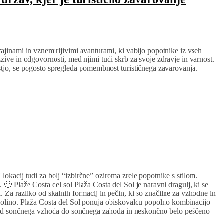
krajinami in vznemirljivimi avanturami, ki vabijo popotnike iz vseh
zive in odgovornosti, med njimi tudi skrb za svoje zdravje in varnost.
jo, se pogosto spregleda pomembnost turističnega zavarovanja.
 lokacij tudi za bolj “izbirčne” oziroma zrele popotnike s stilom.
 🙂 Plaže Costa del sol Plaža Costa del Sol je naravni dragulj, ki se
 Za razliko od skalnih formacij in pečin, ki so značilne za vzhodne in
dolino. Plaža Costa del Sol ponuja obiskovalcu popolno kombinacijo
cu od sončnega vzhoda do sončnega zahoda in neskončno belo peščeno