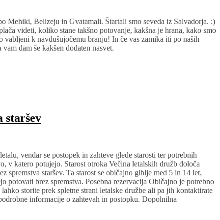
o Mehiki, Belizeju in Gvatamali. Štartali smo seveda iz Salvadorja. :)
lača videti, koliko stane takšno potovanje, kakšna je hrana, kako smo
dno vabljeni k navdušujočemu branju! In če vas zamika iti po naših
, da vam dam še kakšen dodaten nasvet.
 staršev
etalu, vendar se postopek in zahteve glede starosti ter potrebnih
, v katero potujejo. Starost otroka Večina letalskih družb določa
rez spremstva staršev. Ta starost se običajno giblje med 5 in 14 let,
ejo potovati brez spremstva. Posebna rezervacija Običajno je potrebno
 lahko storite prek spletne strani letalske družbe ali pa jih kontaktirate
podrobne informacije o zahtevah in postopku. Dopolnilna