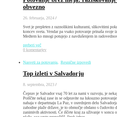
obvezno
26. februarja, 2024
/
Svet je prepleten z raznolikimi kulturami, slikovitimi po
koncev sveta. Vendar pa vsako potovanje prinaša svoje iz
Medtem ko mnogi potujejo z navdušenjem in radovednost
preberi več
0 komentarjev
Nasveti za potovanja
,
Resnične izpovedi
Top izleti v Salvadorju
8. septembra, 2023
/
Čeprav je Salvador vsaj 70 let za nami v razvoju, je nekaj
Poiščite nekaj zase in se odpravite na luksuzno potovanje.
nahaja v departmaju La Paz, v osrednjem delu Salvadorja.
zahodne plaže države, je to območje obdano s čudovito 
zanimivih aktivnosti. Če iščete kraj za uživanje v son
plažo, vse vrste prenočišč, širok izbor…