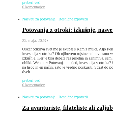
preberi več
0 komentarjev
Nasveti za potovanja
,
Resnične izpovedi
Potovanja z otroki: izkušnje, nasve
25. maja, 2023
/
Oskar odkriva svet me je skupaj s Kam z mulci, Aljo Pern
investicija v otroka? Ob njihovem rojstnem dnevu smo vse
izkušnje. Ker je bila debata res prijetna in zanimiva, sem 
obliki. Webinar: Potovanja in izleti, investicija v otrok
na tisoč in en način, zato je vredno poskusiti. Strast do 
dveh…
preberi več
0 komentarjev
Nasveti za potovanja
,
Resnične izpovedi
Za avanturiste, filateliste ali zalj