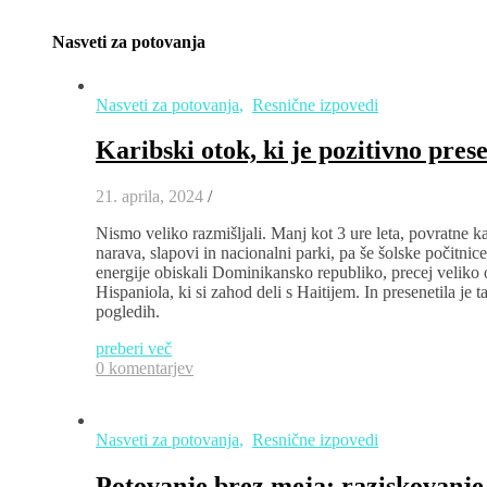
Nasveti za potovanja
Nasveti za potovanja
,
Resnične izpovedi
Karibski otok, ki je pozitivno pres
21. aprila, 2024
/
Nismo veliko razmišljali. Manj kot 3 ure leta, povratne k
narava, slapovi in nacionalni parki, pa še šolske počitnic
energije obiskali Dominikansko republiko, precej velik
Hispaniola, ki si zahod deli s Haitijem. In presenetila je
pogledih.
preberi več
0 komentarjev
Nasveti za potovanja
,
Resnične izpovedi
Potovanje brez meja: raziskovanje 