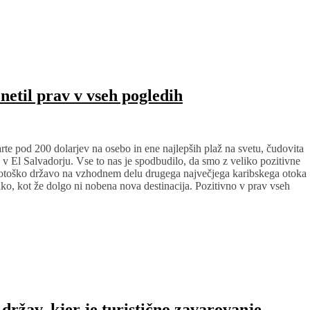
enetil prav v vseh pogledih
arte pod 200 dolarjev na osebo in ene najlepših plaž na svetu, čudovita
e v El Salvadorju. Vse to nas je spodbudilo, da smo z veliko pozitivne
o otoško državo na vzhodnem delu drugega največjega karibskega otoka
 tako, kot že dolgo ni nobena nova destinacija. Pozitivno v prav vseh
držav, kjer je turistično zavarovanje