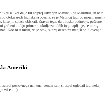
Zdi se, kot da je bil najprej ustvarjen Mavricij (ali Mauritius) in nato
ju po otoku sredi Indijskega oceana, se je Mavricij tudi po mojem mnenj
v, ki se jih splača obiskati. Zraven tega, da tropsko podnebje, peščene
alni grebeni nudijo primerno okolje za oddih in potapljanje, se okrog
ati. Kdo bi si mislil, da je otok, skoraj desetkrat manjši od Slovenije
ski Ameriki
l zaradi poslovnega namena, vendar sem si uspel ogledati tudi nekaj
 vtise ... :)