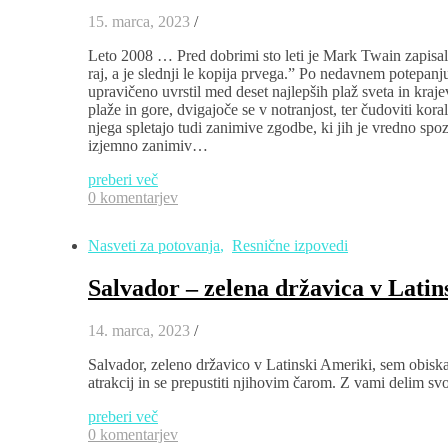
15. marca, 2023
/
Leto 2008 … Pred dobrimi sto leti je Mark Twain zapisal: ”
raj, a je slednji le kopija prvega.” Po nedavnem potepan
upravičeno uvrstil med deset najlepših plaž sveta in kraje
plaže in gore, dvigajoče se v notranjost, ter čudoviti kor
njega spletajo tudi zanimive zgodbe, ki jih je vredno spozn
izjemno zanimiv…
preberi več
0 komentarjev
Nasveti za potovanja
,
Resnične izpovedi
Salvador – zelena državica v Latin
14. marca, 2023
/
Salvador, zeleno državico v Latinski Ameriki, sem obiska
atrakcij in se prepustiti njihovim čarom. Z vami delim svoje
preberi več
0 komentarjev