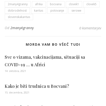
2many4granny
afrika
bocvana
clovek1
clovek5
dobrodelnost
karitas
potovanje
serowe
slovenskakaritas
Od
2many4granny
0 komentarjev
MORDA VAM BO VŠEČ TUDI
Sve o vizama, vakcinacijama, situaciji sa
COVID-19 … u Africi
14. oktobra, 2021
Kako je biti trudnica u Bocvani?
15. decembra, 2021