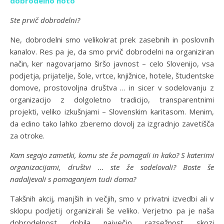
dobrodelno noto
Ste prvič dobrodelni?
Ne, dobrodelni smo velikokrat prek zasebnih in poslovnih
kanalov. Res pa je, da smo prvič dobrodelni na organiziran
način, ker nagovarjamo širšo javnost – celo Slovenijo, vsa
podjetja, prijatelje, šole, vrtce, knjižnice, hotele, študentske
domove, prostovoljna društva … in sicer v sodelovanju z
organizacijo z dolgoletno tradicijo, transparentnimi
projekti, veliko izkušnjami – Slovenskim karitasom. Menim,
da edino tako lahko zberemo dovolj za izgradnjo zavetišča
za otroke.
Kam segajo zametki, komu ste že pomagali in kako? S katerimi
organizacijami, društvi … ste že sodelovali? Boste še
nadaljevali s pomaganjem tudi doma?
Takšnih akcij, manjših in večjih, smo v privatni izvedbi ali v
sklopu podjetij organizirali še veliko. Verjetno pa je naša
dobrodelnost dobila največjo razsežnost skozi