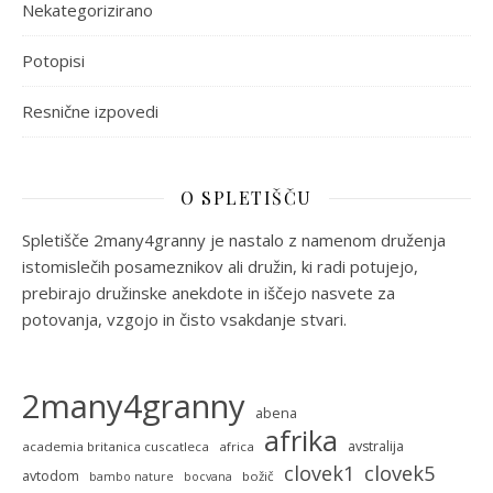
Nekategorizirano
Potopisi
Resnične izpovedi
O SPLETIŠČU
Spletišče 2many4granny je nastalo z namenom druženja
istomislečih posameznikov ali družin, ki radi potujejo,
prebirajo družinske anekdote in iščejo nasvete za
potovanja, vzgojo in čisto vsakdanje stvari.
2many4granny
abena
afrika
avstralija
academia britanica cuscatleca
africa
clovek5
clovek1
avtodom
božič
bambo nature
bocvana