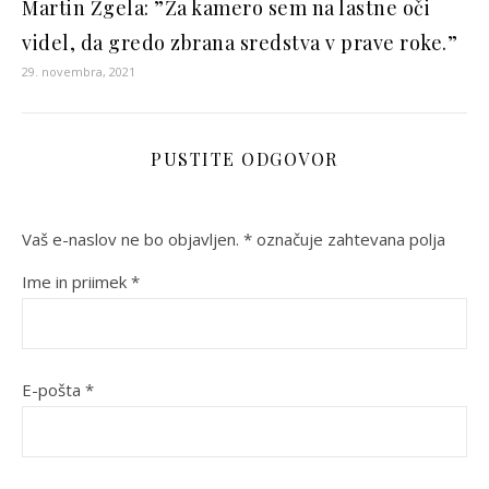
Martin Žgela: ”Za kamero sem na lastne oči
videl, da gredo zbrana sredstva v prave roke.”
29. novembra, 2021
PUSTITE ODGOVOR
Vaš e-naslov ne bo objavljen.
*
označuje zahtevana polja
Ime in priimek
*
E-pošta
*