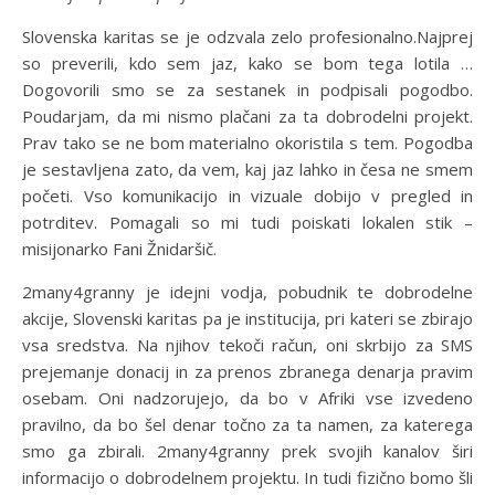
Slovenska karitas se je odzvala zelo profesionalno.Najprej
so preverili, kdo sem jaz, kako se bom tega lotila …
Dogovorili smo se za sestanek in podpisali pogodbo.
Poudarjam, da mi nismo plačani za ta dobrodelni projekt.
Prav tako se ne bom materialno okoristila s tem. Pogodba
je sestavljena zato, da vem, kaj jaz lahko in česa ne smem
početi. Vso komunikacijo in vizuale dobijo v pregled in
potrditev. Pomagali so mi tudi poiskati lokalen stik –
misijonarko Fani Žnidaršič.
2many4granny je idejni vodja, pobudnik te dobrodelne
akcije, Slovenski karitas pa je institucija, pri kateri se zbirajo
vsa sredstva. Na njihov tekoči račun, oni skrbijo za SMS
prejemanje donacij in za prenos zbranega denarja pravim
osebam. Oni nadzorujejo, da bo v Afriki vse izvedeno
pravilno, da bo šel denar točno za ta namen, za katerega
smo ga zbirali. 2many4granny prek svojih kanalov širi
informacijo o dobrodelnem projektu. In tudi fizično bomo šli