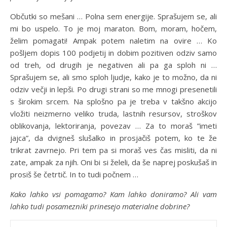
Občutki so mešani … Polna sem energije. Sprašujem se, ali
mi bo uspelo. To je moj maraton. Bom, moram, hočem,
želim pomagati! Ampak potem naletim na ovire … Ko
pošljem dopis 100 podjetij in dobim pozitiven odziv samo
od treh, od drugih je negativen ali pa ga sploh ni …
Sprašujem se, ali smo sploh ljudje, kako je to možno, da ni
odziv večji in lepši. Po drugi strani so me mnogi presenetili
s širokim srcem. Na splošno pa je treba v takšno akcijo
vložiti neizmerno veliko truda, lastnih resursov, stroškov
oblikovanja, lektoriranja, povezav … Za to moraš ”imeti
jajca”, da dvigneš slušalko in prosjačiš potem, ko te že
trikrat zavrnejo. Pri tem pa si moraš ves čas misliti, da ni
zate, ampak za njih. Oni bi si želeli, da še naprej poskušaš in
prosiš še četrtič. In to tudi počnem …
Kako lahko vsi pomagamo? Kam lahko doniramo? Ali vam
lahko tudi posamezniki prinesejo materialne dobrine?