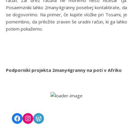
račun. Žal brez računa ne moremo nesti ničesar tja.
Posaemzniki lahko 2many4granny posebej kontaktirate, da
se dogovorimo. Na primer, če kupite vložke pri Tosami, je
pomembno, da priložite zraven še uradni račun, ki ga lahko
potem pokažemo.
Podporniki projekta 2many4granny na poti v Afriko