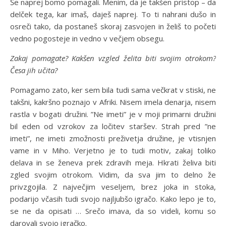
Še naprej bomo pomagali. Menim, da je takšen pristop – da
delček tega, kar imaš, daješ naprej. To ti nahrani dušo in
osreči tako, da postaneš skoraj zasvojen in želiš to početi
vedno pogosteje in vedno v večjem obsegu.
Zakaj pomagate? Kakšen vzgled želita biti svojim otrokom?
Česa jih učita?
Pomagamo zato, ker sem bila tudi sama večkrat v stiski, ne
takšni, kakršno poznajo v Afriki. Nisem imela denarja, nisem
rastla v bogati družini. ”Ne imeti” je v moji primarni družini
bil eden od vzrokov za ločitev staršev. Strah pred ”ne
imeti”, ne imeti zmožnosti preživetja družine, je vtisnjen
vame in v Miho. Verjetno je to tudi motiv, zakaj toliko
delava in se ženeva prek zdravih meja. Hkrati želiva biti
zgled svojim otrokom. Vidim, da sva jim to delno že
privzgojila. Z največjim veseljem, brez joka in stoka,
podarijo včasih tudi svojo najljubšo igračo. Kako lepo je to,
se ne da opisati … Srečo imava, da so videli, komu so
darovali svojo igračko.