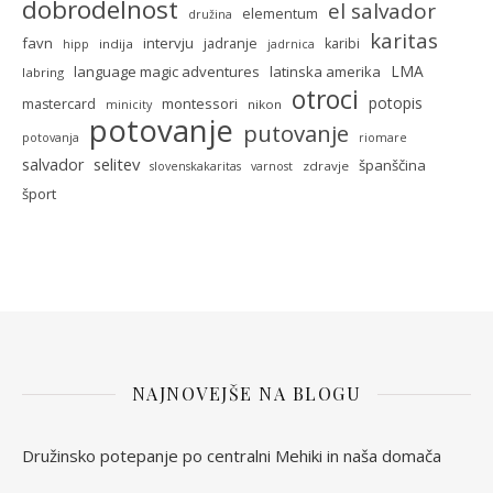
dobrodelnost
el salvador
elementum
družina
karitas
favn
intervju
jadranje
karibi
indija
hipp
jadrnica
LMA
language magic adventures
latinska amerika
labring
otroci
potopis
montessori
mastercard
nikon
minicity
potovanje
putovanje
potovanja
riomare
selitev
salvador
španščina
zdravje
slovenskakaritas
varnost
šport
NAJNOVEJŠE NA BLOGU
Družinsko potepanje po centralni Mehiki in naša domača