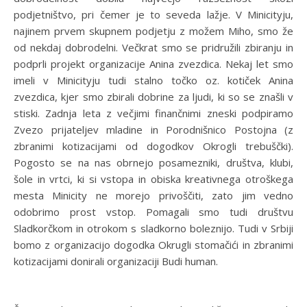
podjetništvo, pri čemer je to seveda lažje. V Minicityju,
najinem prvem skupnem podjetju z možem Miho, smo že
od nekdaj dobrodelni. Večkrat smo se pridružili zbiranju in
podprli projekt organizacije Anina zvezdica. Nekaj let smo
imeli v Minicityju tudi stalno točko oz. kotiček Anina
zvezdica, kjer smo zbirali dobrine za ljudi, ki so se znašli v
stiski. Zadnja leta z večjimi finančnimi zneski podpiramo
Zvezo prijateljev mladine in Porodnišnico Postojna (z
zbranimi kotizacijami od dogodkov Okrogli trebuščki).
Pogosto se na nas obrnejo posamezniki, društva, klubi,
šole in vrtci, ki si vstopa in obiska kreativnega otroškega
mesta Minicity ne morejo privoščiti, zato jim vedno
odobrimo prost vstop. Pomagali smo tudi društvu
Sladkorčkom in otrokom s sladkorno boleznijo. Tudi v Srbiji
bomo z organizacijo dogodka Okrugli stomačići in zbranimi
kotizacijami donirali organizaciji Budi human.