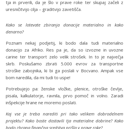
tja in prverili, da je šlo v prave roke ter skupaj začeli z
uresničitvijo cilja – graditvijo zavetišča.
Kako se lotevate zbiranja donacije materialno in kako
denarno?
Poznam nekaj podjetij, ki bodo dala tudi materialno
donacijo za Afriko. Res pa je, da so izvozne in uvozne
carine ter transport zelo velik strošek. In to je največja
skrb. Poskušamo zbrati 5.000 evrov za transportne
stroške zabojnika, ki bi ga poslali v Bocvano. Ampak vse
bom naredila, da mi tudi to uspe!
Potrebujejo pa: ženske vložke, plenice, otroške čevlje,
pisala, kalkulatorje, ravnila, prvo pomoč in volno. Zaradi
inšpekcije hrane ne moremo poslati.
Kaj vse je treba narediti pri tako velikem dobrodelnem
projektu? Kako boste dostavili tja materialne dobrine? Kako
bodo zbrana finančna sredstva prišla v prave roke?