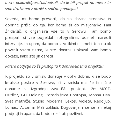
boste pokazali/poročali/opisali, da je bil projekt na mestu in
smo družinam z otroki resnično pomagali?
Seveda, mi bomo preverili, da so zbrana sredstva in
dobrine prišle do tja, ker bomo šli do misijonarke Fani
Žnidaršič, ki organizira vse to v Serowu. Tam bomo
prespali, si vse pogeldali, fotografirali, posneli, naredili
intervjuje. In upam, da bomo z velikimi nasmehi teh otrok
povrnili vsem tistim, ki ste donirali. Pokazali vam bomo
dokaze, kako ste jih osrečili.
Katera podjetja so že pristopila k dobrodelnemu projektu?
K projektu so v smislu donacije v obliki dobrin, ki se bodo
letalsko poslale v Serowe, ali v smislu manjše finančne
donacije za izgradnjo zavetišča pristopila že: MCCZ,
Outfit7, GH Holding, Porodnišnica Postojna, Monna Lisa,
Svet metraže, Studio Moderna, Lekos, Violeta, Redoljub,
Lomas, Autan in Mali zakladi. Dogovarjam se še z nekaj
podjetji in upam, da bodo rezultati pozitivni.