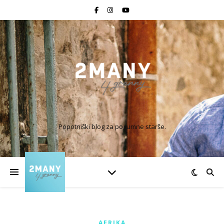
Popotniški blog za pogumne starše.
AFRIKA