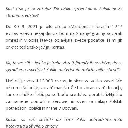
Koliko se je že zbralo? Kje lahko spremljamo, koliko je že
zbranih sredstev?
Do 30. 9. 2021 je bilo preko SMS donacij zbranih 4.247
evrov, vsakih nekaj dni pa bom na 2many4granny socianih
omrežjih v obliki števca objavljala sveže podatke, ki mi jih
enkrat tedensko javlja Karitas.
Kaj je vaš cilj – koliko je treba zbrati finančnih sredstev, da se
zgradi eno zavetišče? Koliko materialnih dobrin želite zbrati?
Naš cilj je zbrati 12.000 evrov, in sicer za veliko zavetišče
oziroma še bolje, za več manjših. Če bo zbrano več denarja,
kar so sladke skrbi, pa se bodo sredstva porabila izključno
za namene pomoči v Serowe, in sicer za nakup šolskih
potrebščin, oblačil in hrane v Bocvani.
Kakšni so vaši občutki ob tem? Kako dobrodelno noto
potovanja doživljajo otroci?