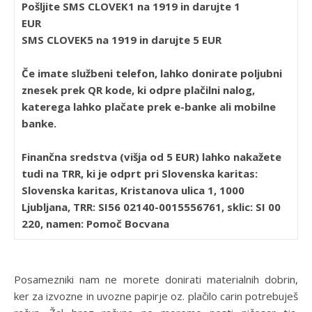
Pošljite SMS CLOVEK1 na 1919 in darujte 1
EUR
SMS CLOVEK5 na 1919 in darujte 5 EUR
Če imate službeni telefon, lahko donirate poljubni
znesek prek QR kode, ki odpre plačilni nalog,
katerega lahko plačate prek e-banke ali mobilne
banke.
Finančna sredstva (višja od 5 EUR) lahko nakažete
tudi na TRR, ki je odprt pri Slovenska karitas:
Slovenska karitas, Kristanova ulica 1, 1000
Ljubljana, TRR: SI56 02140-0015556761, sklic: SI 00
220, namen: Pomoč Bocvana
Posamezniki nam ne morete donirati materialnih dobrin,
ker za izvozne in uvozne papirje oz. plačilo carin potrebuješ