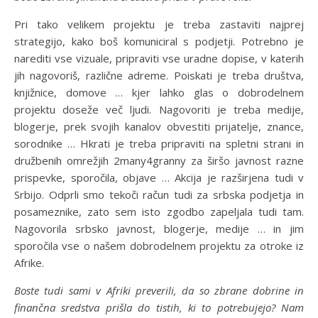
Pri tako velikem projektu je treba zastaviti najprej
strategijo, kako boš komuniciral s podjetji. Potrebno je
narediti vse vizuale, pripraviti vse uradne dopise, v katerih
jih nagovoriš, različne adreme. Poiskati je treba društva,
knjižnice, domove … kjer lahko glas o dobrodelnem
projektu doseže več ljudi. Nagovoriti je treba medije,
blogerje, prek svojih kanalov obvestiti prijatelje, znance,
sorodnike … Hkrati je treba pripraviti na spletni strani in
družbenih omrežjih 2many4granny za širšo javnost razne
prispevke, sporočila, objave … Akcija je razširjena tudi v
Srbijo. Odprli smo tekoči račun tudi za srbska podjetja in
posameznike, zato sem isto zgodbo zapeljala tudi tam.
Nagovorila srbsko javnost, blogerje, medije … in jim
sporočila vse o našem dobrodelnem projektu za otroke iz
Afrike.
Boste tudi sami v Afriki preverili, da so zbrane dobrine in
finančna sredstva prišla do tistih, ki to potrebujejo? Nam