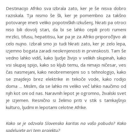
Destinacijo Afriko sva izbrala zato, ker je še nisva dobro
raziskala. Tja nismo še šli, ker je pomembno za takšno
potovanje imeti veliko popotniških izkušenj, hkrati pa otroci
niso bili dovolj stari, da bi se lahko cepili proti rumeni
mrzlici, tifusu, hepatitisu, kar pa je za Afriko priporočljivo ali
celo nujno. Izbrali smo jo tudi hkrati zato, ker je zelo lepa,
izjemno bogata zaradi neokrnjenosti in prvinskosti. Tam še
vedno lahko vidiš, kako ljudje živijo v velikih skupinah, kako
vsi skupaj spijo, kako so kljub temu, da nimajo ničesar, ves
čas nasmejani, kako neobremenjeni so s tehnologijo, kako
se znajdejo brez elektrike in tekoče vode, kako rodijo
doma … Mislim, da se lahko mi veliko več lahko naučimo od
njih kot oni od nas. Naravnih lepot je ogromno, živalski svet
je izjemen. Resnično si želimo priti v stik s tamkajšnjo
kulturo, ljudmi in lepotami celotne Afrike.
Kako se je odzvala Slovenska karitas na vašo pobudo? Kako
sodelujete pri tem projektu?