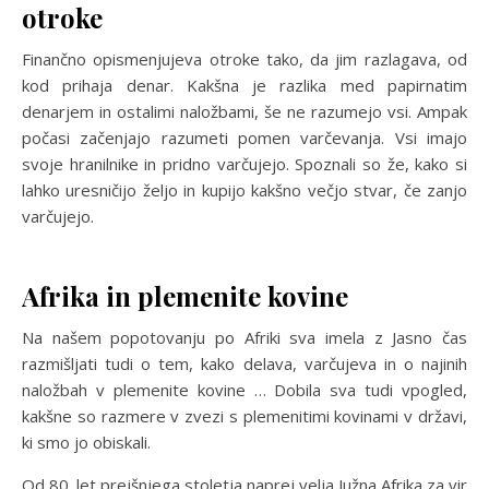
otroke
:
:
h
h
Finančno opismenjujeva otroke tako, da jim razlagava, od
t
t
kod prihaja denar. Kakšna je razlika med papirnatim
t
t
denarjem in ostalimi naložbami, še ne razumejo vsi. Ampak
p
p
počasi začenjajo razumeti pomen varčevanja. Vsi imajo
s
s
svoje hranilnike in pridno varčujejo. Spoznali so že, kako si
:
:
lahko uresničijo željo in kupijo kakšno večjo stvar, če zanjo
/
/
varčujejo.
/
/
w
w
w
w
Afrika in plemenite kovine
w
w
.
.
Na našem popotovanju po Afriki sva imela z Jasno čas
p
p
razmišljati tudi o tem, kako delava, varčujeva in o najinih
e
e
naložbah v plemenite kovine … Dobila sva tudi vpogled,
x
x
kakšne so razmere v zvezi s plemenitimi kovinami v državi,
e
e
ki smo jo obiskali.
l
l
Od 80. let prejšnjega stoletja naprej velja Južna Afrika za vir
s
s