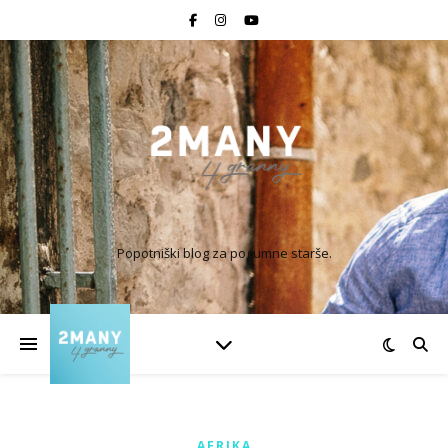
Popotniški blog za pogumne starše.
AFRIKA