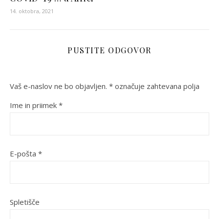
c
14. oktobra, 2021
a
p
e
-
PUSTITE ODGOVOR
6
0
3
Vaš e-naslov ne bo objavljen.
*
označuje zahtevana polja
4
Ime in priimek
*
0
0
6
/
E-pošta
*
Spletišče