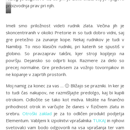
-
a
proizvodnja prav pri njih.
g
c
V
o
c
i
l
e
Imeli smo priložnost videti rudnik zlata. Večina jih je
r
d
s
skoncentriranih v okolici Pretorie in so tudi dobro vidni, saj
:
-
s
gre pretežno za zunanje kope. Nekaj rudnikov je tudi v
h
g
o
Namibiji. To niso klasični rudniki, pri katerih se spustiš v
t
o
r
globino. So pravzaprav takšni, kjer stroji kopljejo na
t
l
i
površju. Dejansko so odprti kopi. Razmere za delo so
p
d
e
precej normalne. Gre predvsem za vožnjo tovornjakov in
s
-
s
ne kopanje v zaprtih prostorih.
:
b
-
/
a
7
Moj namig za konec za vas … 🙂 Bližajo se prazniki. In ker je
/
r
3
to tudi čas nakupov, ne razmišljajte predolgo, kaj bi kupili
w
s
1
otrokom. Odločite se tako kot midva. Mislite na finančno
w
-
4
prihodnost otrok in varčujte že danes v fizičnem zlatu in
w
g
4
srebru.
Otroški zaklad
je za to odličen produkt podjetja
.
o
6
Elementum. Vabljeni k izpolnitvi vprašalnika
TUKAJ
in njihovi
p
l
0
svetovalci vam bodo odgovorili na vsa vprašanja ter vam