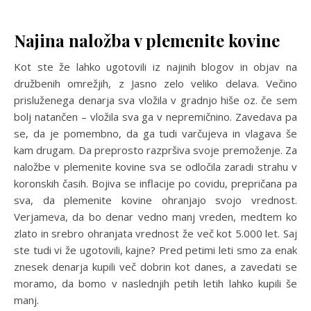
Najina naložba v plemenite kovine
Kot ste že lahko ugotovili iz najinih blogov in objav na
družbenih omrežjih, z Jasno zelo veliko delava. Večino
prisluženega denarja sva vložila v gradnjo hiše oz. če sem
bolj natančen – vložila sva ga v nepremičnino. Zavedava pa
se, da je pomembno, da ga tudi varčujeva in vlagava še
kam drugam. Da preprosto razpršiva svoje premoženje. Za
naložbe v plemenite kovine sva se odločila zaradi strahu v
koronskih časih. Bojiva se inflacije po covidu, prepričana pa
sva, da plemenite kovine ohranjajo svojo vrednost.
Verjameva, da bo denar vedno manj vreden, medtem ko
zlato in srebro ohranjata vrednost že več kot 5.000 let. Saj
ste tudi vi že ugotovili, kajne? Pred petimi leti smo za enak
znesek denarja kupili več dobrin kot danes, a zavedati se
moramo, da bomo v naslednjih petih letih lahko kupili še
manj.