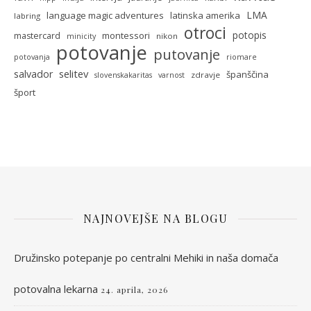
LMA
language magic adventures
latinska amerika
labring
otroci
potopis
montessori
mastercard
nikon
minicity
potovanje
putovanje
potovanja
riomare
selitev
salvador
španščina
zdravje
slovenskakaritas
varnost
šport
NAJNOVEJŠE NA BLOGU
Družinsko potepanje po centralni Mehiki in naša domača
potovalna lekarna
24. aprila, 2026