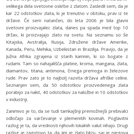
velikega dela svetovne oskrbe z zlatom. Zasledil sem, da je
.
.
kar 22 odstotkov zlata, ki je trenutno v obtoku, prav iz te
c
c
države. Če sem natančen, do leta 2006 je bila glavni
o
o
svetovni proizvajalec zlata, danes pa spada med top 10
m
m
držav, ki proizvajajo zlato na svetu. Na seznamu so še
/
/
Kitajska, Avstralija, Rusija, Združene države Amerike,
p
p
Kanada, Peru, Mehika, Uzbekistan in Brazilija. Pravijo, da je
h
h
Južna Afrika zgrajena iz starih kamnin, ki so bogate z
o
o
rudami. Tam so nahajališča platine, kroma, mangana, zlata,
t
t
diamantov, titana, antimona, črnega premoga in železove
o
o
rude. Prav zato je to najbolj razvita država afriške celine.
/
/
Seznanjen sem, da 50 odstotkov proizvedenega zlata
b
g
porabijo za nakit, 40 odstotkov za naložbe in 10 odstotkov
u
o
v industriji.
l
l
l
d
Zanimivo je to, da se tudi tamkajšnji premožnejši prebivalci
i
e
odločajo za varčevanje v plemenitih kovinah. Poglavitni
o
n
razlog je ta, da vrednosti njihovih lokalnih valut nihajo. Drugi
n
-
razlog je zagotovo ta, da jim je zlato blizu, saj je njegova