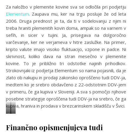
Za naložbo v plemenite kovine sva se odločila pri podjetju
Elementum
. Zaupava mu, ker na trgu posluje že od leta
2006. Druga prednost je ta, da ti v sodelovanju z njim ni
treba hraniti plemenitih kovin doma, ampak so na varnem v
sefih, in sicer v tujini. Ja, prisegava na dolgoročno
varčevanje, ker ne verjameva v hitre zaslužke. Na primer,
kripto valute imajo visoko fluktuacijo, vzpone in padce. Ni
skrivnost, koliko dava na stran mesečno v plemenite
kovine. To je približno tri odstotke najinih prihodkov.
Strokovnjaki iz podjetja Elementum so nama pojasnili, da je
zlato ob nakupu in prodaji zakonsko oproščeno tudi DDV-ja,
medtem ko je srebro obdavčeno z 22-odstotnim DDV-jem
v primeru, če ga kupiva v Sloveniji. A sva s pomočjo njihove
posebne strategije oproščena tudi DDV-ja na srebro, če ga
kupiva, hraniva in prodava v brezcarinskem skladišču v Švici.
V
V
i
i
Finančno opismenjujeva tudi
r
r