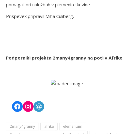
e
d
/
pomagali pri naložbah v plemenite kovine.
x
e
Prispevek pripravil Miha Culiberg.
e
n
l
-
s
4
.
7
c
0
o
4
Podporniki projekta 2many4granny na poti v Afriko
m
7
/
/
p
h
o
t
o
/
l
i
2many4granny
afrika
elementum
g