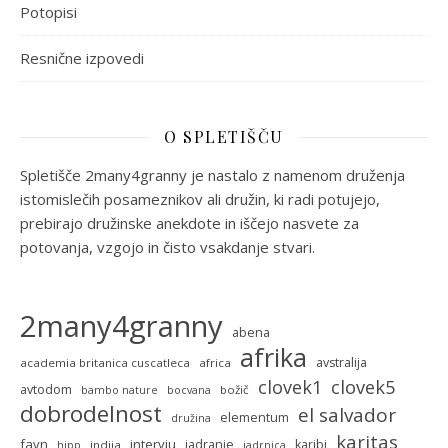
Potopisi
Resnične izpovedi
O SPLETIŠČU
Spletišče 2many4granny je nastalo z namenom druženja
istomislečih posameznikov ali družin, ki radi potujejo,
prebirajo družinske anekdote in iščejo nasvete za
potovanja, vzgojo in čisto vsakdanje stvari.
2many4granny
abena
afrika
avstralija
academia britanica cuscatleca
africa
clovek5
clovek1
avtodom
božič
bambo nature
bocvana
dobrodelnost
el salvador
elementum
družina
karitas
favn
intervju
jadranje
karibi
indija
hipp
jadrnica