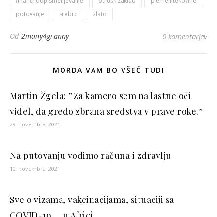
finančnoopismenjevanje
otroškizaklad
plemenitekovine
h
potovanje
srebro
zlato
t
-
Od
2many4granny
0 komentarjev
c
i
t
MORDA VAM BO VŠEČ TUDI
y
-
Martin Žgela: ”Za kamero sem na lastne oči
d
videl, da gredo zbrana sredstva v prave roke.”
a
w
29. novembra, 2021
n
-
Na putovanju vodimo računa i zdravlju
l
10. novembra, 2021
a
n
d
Sve o vizama, vakcinacijama, situaciji sa
s
COVID-19 … u Africi