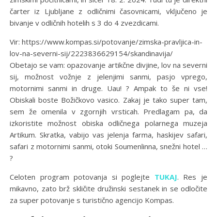
čarter iz Ljubljane z odličnimi časovnicami, vključeno je
bivanje v odličnih hotelih s 3 do 4 zvezdicami.
Vir: https://www.kompas.si/potovanje/zimska-pravljica-in-
lov-na-severni-sij/2223836629154/skandinavija/
Obetajo se vam: opazovanje artikčne divjine, lov na severni
sij, možnost vožnje z jelenjimi sanmi, pasjo vprego,
motornimi sanmi in druge. Uau! ? Ampak to še ni vse!
Obiskali boste Božičkovo vasico. Zakaj je tako super tam,
sem že omenila v zgornjih vrsticah. Predlagam pa, da
izkoristite možnost obiska odličnega polarnega muzeja
Artikum. Skratka, vabijo vas jelenja farma, haskijev safari,
safari z motornimi sanmi, otoki Soumenlinna, snežni hotel …
?
Celoten program potovanja si poglejte
TUKAJ
. Res je
mikavno, zato brž skličite družinski sestanek in se odločite
za super potovanje s turistično agencijo Kompas.