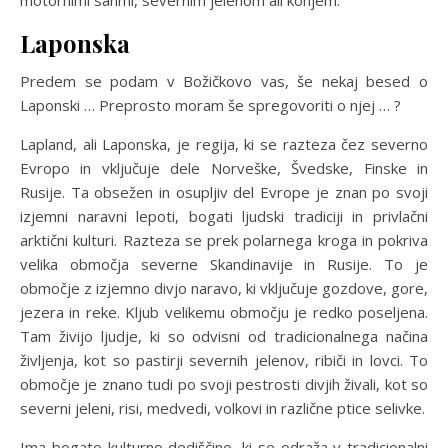
motornimi sanmi, severnim jelenom ali konjem.
Laponska
Predem se podam v Božičkovo vas, še nekaj besed o
Laponski … Preprosto moram še spregovoriti o njej … ?
Lapland, ali Laponska, je regija, ki se razteza čez severno
Evropo in vključuje dele Norveške, Švedske, Finske in
Rusije. Ta obsežen in osupljiv del Evrope je znan po svoji
izjemni naravni lepoti, bogati ljudski tradiciji in privlačni
arktični kulturi. Razteza se prek polarnega kroga in pokriva
velika območja severne Skandinavije in Rusije. To je
območje z izjemno divjo naravo, ki vključuje gozdove, gore,
jezera in reke. Kljub velikemu območju je redko poseljena.
Tam živijo ljudje, ki so odvisni od tradicionalnega načina
življenja, kot so pastirji severnih jelenov, ribiči in lovci. To
območje je znano tudi po svoji pestrosti divjih živali, kot so
severni jeleni, risi, medvedi, volkovi in različne ptice selivke.
Ima bogato kulturno dediščino, ki se odraža v tradicionalni