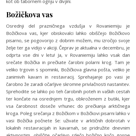
kot ob tabornem ognju v divjini.
Božičkova vas
Osrednji del prazničnega vzdušja v Rovaniemiju je
Božičkova vas, kjer obiskovalci lahko obiščejo Božičkovo
pisarno, se pogovorijo z dobrim možem, mu izročijo svoje
želje ter ga vidijo v akciji. Čeprav je aktualna v decembru, je
odprta vse dni v letu! Ja, v Rovaniemiju lahko vsak dan
srečate Božička in prečkate čarobni polarni krog. Tam je
veliko trgovin s spominki, Božičkova glavna pošta, veliko je
zanimivih kavarn in restavracij. Sprehajanje po vasi je
čarobno že zaradi očarljive skromne privlačnosti nastanitev.
Sprehodite se lahko po teh čarobnih poteh in vaških cestah
ter končate na osrednjem trgu, obkroženem z butiki, kjer
vsa čarobnost doseže vrhunec do prečkanja arktičnega
kroga. Poleg srečanja z Božičkom v Božičkovi pisarni lahko v
vasi Božička počnete še: uživate v arktičnih dobrotah v
lokalnih restavracijah in kavarnah, se pridružite dnevnim
aktivnostim, obiščite očarljivo rdečo božično kočo gospe