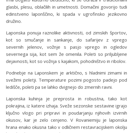
glasbi, plesu, oblačilih in umetnosti. Domačini govorijo tudi
edinstveno laponščino, ki spada v ugrofinsko jezikovno
družino.
Laponska ponuja raznolike aktivnosti, od zimskih športov,
kot so smučanje in sankanje, do safarijev z vprego
severnih jelenov, vožnje s pasjo vprego in ogledov
severnega sija, kot sem že omenila. Poleti so priljubljene
dejavnosti, kot so vožnja s kajakom, pohodništvo in ribolov.
Podnebje na Laponskem je arktično, s hladnimi zimami in
svežimi poletji. Temperature pozimi pogosto padejo pod
ledišče, poleti pa se lahko dvignejo do zmernih ravni.
Laponska kuhinja je preprosta in robustna, tako kot
pokrajina, iz katere izhaja. Sveže sezonske sestavine igrajo
ključno vlogo pri pripravi in poudarjanju njihovih izvirnih
okusov, kar je zelo cenjeno. V Rovaniemiju je laponska
hrana enako okusna tako v odličnem restavracijskem okolju