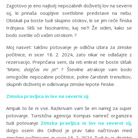
Zagotovo je eno najbolj nepozabnih doživetij lov na severni
sij, ki prinaša osupljive svetlobne predstave na nebu.
Obiskali pa boste tudi skupino otokov, ki se jim reče finska
trdnjava. Sliši se fascinantno, kaj ne?! Že vidim, kako se
bodo svetile oči vašim otrokom. ?
Moj nasvet: takšno potovanje je odlična izbira za zimske
počitnice, in sicer 18. 2. 2024, zato nikar ne odlašajte z
rezervacijo. Prepričana sem, da niti enkrat ne boste slišali:
”Mami, dolgčas mi je!”
?
Številne atrakcije vam bodo
omogočile nepozabne počitnice, polne čarobnih trenutkov,
skupnih doživetij in odkrivanja zimske lepote Finske.
Zimska pravljica in lov na severni sij
Ampak to še ni vse. Razkrivam vam še en namig za super
potovanje. Turistična agencija Kompas namreč organizira
tudi potovanje
Zimska pravljica in lov na severni sij
,
dolgo osem dni. Odhod je prav tako načrtovan med
zimskimi počitnicami, in sicer 18. 2. 2024. Tudi tu je direktni