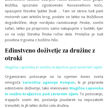
Božička, spoznate zgodovinsko Rooseveltovo kočo,
opazujete številne ljubke živali … Tam se skriva tudi park
motornih sani Arktični krog, podate se lahko na Božičkove
dogodivščine, divje nordijsko raziskovanje Finske, sončni
safari, lahko pa preprosto samo nakupujete v butikih, kjer
so na voljo številna finska ročna dela. Privlačna je tudi
posebna trgovina z božično hišo.
Edinstveno doživetje za družine z
otroki
Magična Laponska in snežno kraljestvo pod severnim sijem
Organizirano potovanje na ta izjemen konec sveta
omogoča
turistična agencija Kompas
, ki je pripravila
edinstveno doživetje, tako imenovano
Magična Laponska
in snežno kraljestvo pod severnim sijem
. To potovanje,
trajajoče osem dni, postavlja poudarek na nepozabnih
trenutkih, ki jih lahko doživi cela družina.