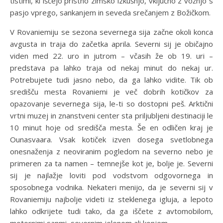
tistimi, ki iščejo pristno zimsko izkušnjo, vključno z vožnjo s
pasjo vprego, sankanjem in seveda srečanjem z Božičkom.
V Rovaniemiju se sezona severnega sija začne okoli konca
avgusta in traja do začetka aprila. Severni sij je običajno
viden med 22. uro in jutrom – včasih že ob 19. uri –
predstava pa lahko traja od nekaj minut do nekaj ur.
Potrebujete tudi jasno nebo, da ga lahko vidite. Tik ob
središču mesta Rovaniemi je več dobrih kotičkov za
opazovanje severnega sija, le-ti so dostopni peš. Arktični
vrtni muzej in znanstveni center sta priljubljeni destinaciji le
10 minut hoje od središča mesta. Še en odličen kraj je
Ounasvaara. Vsak kotiček izven dosega svetlobnega
onesnaženja z neoviranim pogledom na severno nebo je
primeren za ta namen – temnejše kot je, bolje je. Severni
sij je najlažje loviti pod vodstvom odgovornega in
sposobnega vodnika. Nekateri menijo, da je severni sij v
Rovaniemiju najbolje videti iz steklenega igluja, a lepoto
lahko odkrijete tudi tako, da ga iščete z avtomobilom,