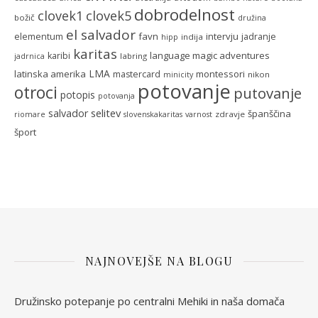
dobrodelnost
clovek5
clovek1
božič
družina
el salvador
favn
intervju
elementum
jadranje
indija
hipp
karitas
language magic adventures
karibi
labring
jadrnica
LMA
latinska amerika
montessori
mastercard
nikon
minicity
potovanje
otroci
putovanje
potopis
potovanja
selitev
salvador
španščina
zdravje
riomare
slovenskakaritas
varnost
šport
NAJNOVEJŠE NA BLOGU
Družinsko potepanje po centralni Mehiki in naša domača