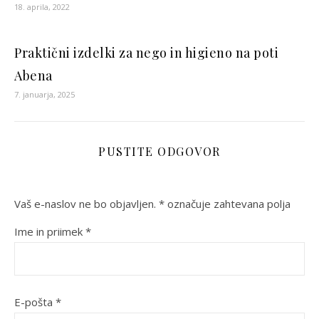
18. aprila, 2022
Praktični izdelki za nego in higieno na poti
Abena
7. januarja, 2025
PUSTITE ODGOVOR
Vaš e-naslov ne bo objavljen.
*
označuje zahtevana polja
Ime in priimek
*
E-pošta
*