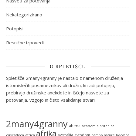
Nasveti za potovanja
Nekategorizirano
Potopisi
Resnične izpovedi
O SPLETIŠČU
Spletišče 2many4granny je nastalo z namenom druženja
istomislečih posameznikov ali družin, ki radi potujejo,
prebirajo družinske anekdote in iščejo nasvete za
potovanja, vzgojo in čisto vsakdanje stvari.
2many4granny
abena
academia britanica
afrika
avstralija
avtodom
cuscatleca
africa
bambo nature
bocvana