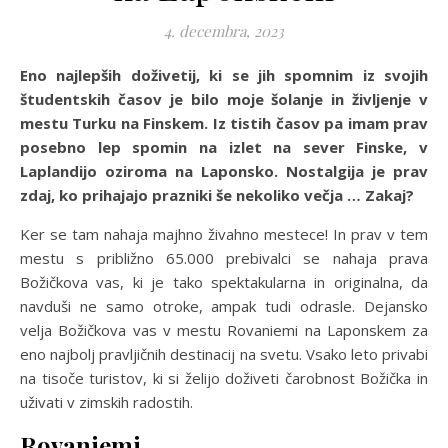
4. decembra, 2023
Eno najlepših doživetij, ki se jih spomnim iz svojih
študentskih časov je bilo moje šolanje in življenje v
mestu Turku na Finskem. Iz tistih časov pa imam prav
posebno lep spomin na izlet na sever Finske, v
Laplandijo oziroma na Laponsko. Nostalgija je prav
zdaj, ko prihajajo prazniki še nekoliko večja … Zakaj?
Ker se tam nahaja majhno živahno mestece! In prav v tem
mestu s približno 65.000 prebivalci se nahaja prava
Božičkova vas, ki je tako spektakularna in originalna, da
navduši ne samo otroke, ampak tudi odrasle. Dejansko
velja Božičkova vas v mestu Rovaniemi na Laponskem za
eno najbolj pravljičnih destinacij na svetu. Vsako leto privabi
na tisoče turistov, ki si želijo doživeti čarobnost Božička in
uživati v zimskih radostih.
Rovaniemi