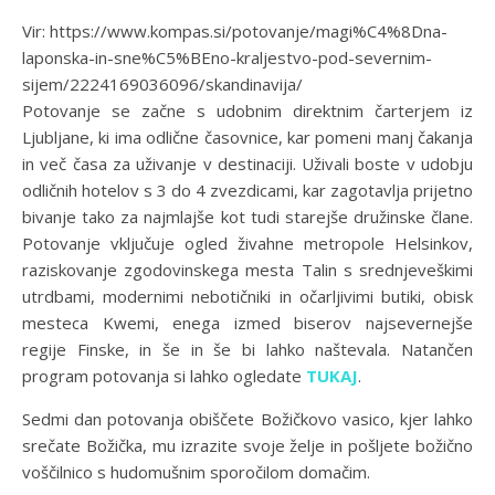
Vir: https://www.kompas.si/potovanje/magi%C4%8Dna-
laponska-in-sne%C5%BEno-kraljestvo-pod-severnim-
sijem/2224169036096/skandinavija/
Potovanje se začne s udobnim direktnim čarterjem iz
Ljubljane, ki ima odlične časovnice, kar pomeni manj čakanja
in več časa za uživanje v destinaciji. Uživali boste v udobju
odličnih hotelov s 3 do 4 zvezdicami, kar zagotavlja prijetno
bivanje tako za najmlajše kot tudi starejše družinske člane.
Potovanje vključuje ogled živahne metropole Helsinkov,
raziskovanje zgodovinskega mesta Talin s srednjeveškimi
utrdbami, modernimi nebotičniki in očarljivimi butiki, obisk
mesteca Kwemi, enega izmed biserov najsevernejše
regije Finske, in še in še bi lahko naštevala. Natančen
program potovanja si lahko ogledate
TUKAJ
.
Sedmi dan potovanja obiščete Božičkovo vasico, kjer lahko
srečate Božička, mu izrazite svoje želje in pošljete božično
voščilnico s hudomušnim sporočilom domačim.