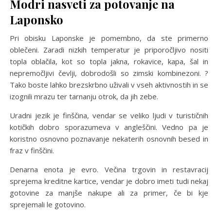
Modri nasveti za potovanje na
Laponsko
Pri obisku Laponske je pomembno, da ste primerno
oblečeni. Zaradi nizkih temperatur je priporočljivo nositi
topla oblačila, kot so topla jakna, rokavice, kapa, šal in
nepremočljivi čevlji, dobrodošli so zimski kombinezoni. ?
Tako boste lahko brezskrbno uživali v vseh aktivnostih in se
izognili mrazu ter tarnanju otrok, da jih zebe.
Uradni jezik je finščina, vendar se veliko ljudi v turističnih
kotičkih dobro sporazumeva v angleščini. Vedno pa je
koristno osnovno poznavanje nekaterih osnovnih besed in
fraz v finščini.
Denarna enota je evro. Večina trgovin in restavracij
sprejema kreditne kartice, vendar je dobro imeti tudi nekaj
gotovine za manjše nakupe ali za primer, če bi kje
sprejemali le gotovino.