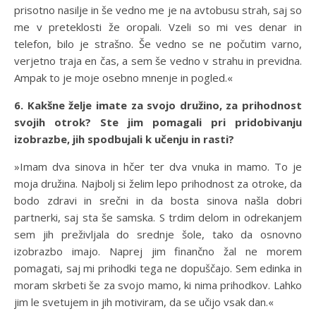
prisotno nasilje in še vedno me je na avtobusu strah, saj so
me v preteklosti že oropali. Vzeli so mi ves denar in
telefon, bilo je strašno. Še vedno se ne počutim varno,
verjetno traja en čas, a sem še vedno v strahu in previdna.
Ampak to je moje osebno mnenje in pogled.«
6. Kakšne želje imate za svojo družino, za prihodnost
svojih otrok? Ste jim pomagali pri pridobivanju
izobrazbe, jih spodbujali k učenju in rasti?
»Imam dva sinova in hčer ter dva vnuka in mamo. To je
moja družina. Najbolj si želim lepo prihodnost za otroke, da
bodo zdravi in srečni in da bosta sinova našla dobri
partnerki, saj sta še samska. S trdim delom in odrekanjem
sem jih preživljala do srednje šole, tako da osnovno
izobrazbo imajo. Naprej jim finančno žal ne morem
pomagati, saj mi prihodki tega ne dopuščajo. Sem edinka in
moram skrbeti še za svojo mamo, ki nima prihodkov. Lahko
jim le svetujem in jih motiviram, da se učijo vsak dan.«