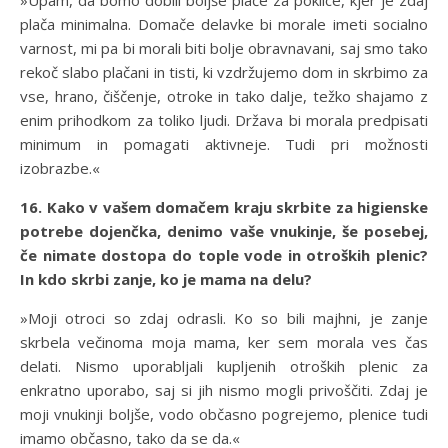
»Upam, da bomo dobili boljše plače za poklice, kjer je zdaj
plača minimalna. Domače delavke bi morale imeti socialno
varnost, mi pa bi morali biti bolje obravnavani, saj smo tako
rekoč slabo plačani in tisti, ki vzdržujemo dom in skrbimo za
vse, hrano, čiščenje, otroke in tako dalje, težko shajamo z
enim prihodkom za toliko ljudi. Država bi morala predpisati
minimum in pomagati aktivneje. Tudi pri možnosti
izobrazbe.«
16. Kako v vašem domačem kraju skrbite za higienske
potrebe dojenčka, denimo vaše vnukinje, še posebej,
če nimate dostopa do tople vode in otroških plenic?
In kdo skrbi zanje, ko je mama na delu?
»Moji otroci so zdaj odrasli. Ko so bili majhni, je zanje
skrbela večinoma moja mama, ker sem morala ves čas
delati. Nismo uporabljali kupljenih otroških plenic za
enkratno uporabo, saj si jih nismo mogli privoščiti. Zdaj je
moji vnukinji boljše, vodo občasno pogrejemo, plenice tudi
imamo občasno, tako da se da.«