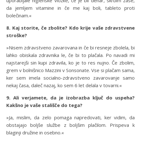
uporabljale higienske vložke, če je bil denar, skrbim zase,
da jemljem vitamine in če me kaj boli, tableto proti
bolečinam.«
8. Kaj storite, če zbolite? Kdo krije vaše zdravstvene
stroške?
»Nisem zdravstveno zavarovana in če bi resneje zbolela, bi
lahko obiskala zdravnika le, če bi to plačala. Po navadi mi
najstarejši sin kupi zdravila, ko je to res nujno. Če zbolim,
grem v bolnišnico Mazzini v Sonsonate. Vse si plačam sama,
ker sem imela socialno-zdravstveno zavarovanje samo
nekaj časa, daleč nazaj, ko sem 6 let delala v tovarni.«
9. Ali verjamete, da je izobrazba ključ do uspeha?
Kakšno je vaše stališče do tega?
»Ja, mislim, da zelo pomaga napredovati, ker vidim, da
obstajajo boljše službe z boljšim plačilom. Prispeva k
blaginji družine in osebno.«