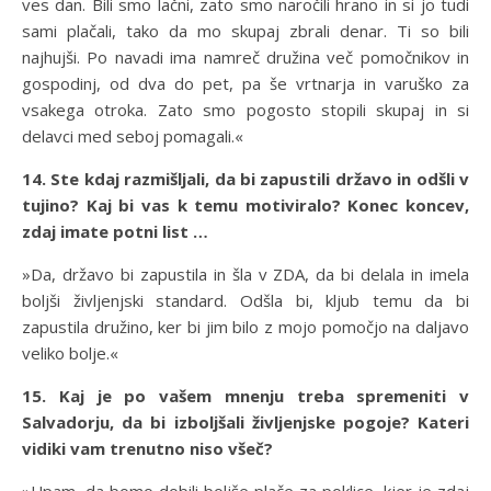
ves dan. Bili smo lačni, zato smo naročili hrano in si jo tudi
sami plačali, tako da mo skupaj zbrali denar. Ti so bili
najhujši. Po navadi ima namreč družina več pomočnikov in
gospodinj, od dva do pet, pa še vrtnarja in varuško za
vsakega otroka. Zato smo pogosto stopili skupaj in si
delavci med seboj pomagali.«
14. Ste kdaj razmišljali, da bi zapustili državo in odšli v
tujino? Kaj bi vas k temu motiviralo? Konec koncev,
zdaj imate potni list …
»Da, državo bi zapustila in šla v ZDA, da bi delala in imela
boljši življenjski standard. Odšla bi, kljub temu da bi
zapustila družino, ker bi jim bilo z mojo pomočjo na daljavo
veliko bolje.«
15. Kaj je po vašem mnenju treba spremeniti v
Salvadorju, da bi izboljšali življenjske pogoje? Kateri
vidiki vam trenutno niso všeč?