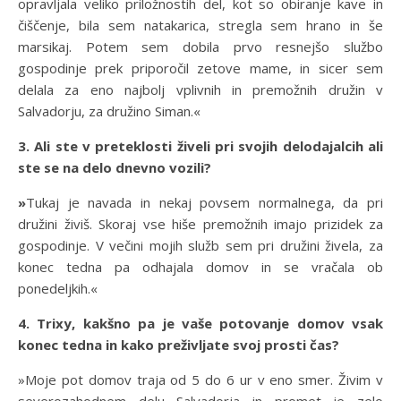
opravljala veliko priložnostih del, kot so obiranje kave in
čiščenje, bila sem natakarica, stregla sem hrano in še
marsikaj. Potem sem dobila prvo resnejšo službo
gospodinje prek priporočil zetove mame, in sicer sem
delala za eno najbolj vplivnih in premožnih družin v
Salvadorju, za družino Siman.«
3. Ali ste v preteklosti živeli pri svojih delodajalcih ali
ste se na delo dnevno vozili?
»
Tukaj je navada in nekaj povsem normalnega, da pri
družini živiš. Skoraj vse hiše premožnih imajo prizidek za
gospodinje. V večini mojih služb sem pri družini živela, za
konec tedna pa odhajala domov in se vračala ob
ponedeljkih.«
4. Trixy, kakšno pa je vaše potovanje domov vsak
konec tedna in kako preživljate svoj prosti čas?
»Moje pot domov traja od 5 do 6 ur v eno smer. Živim v
severozahodnem delu Salvadorja in promet je zelo