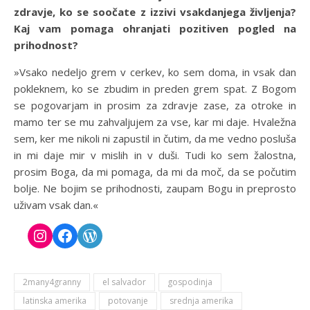
zdravje, ko se soočate z izzivi vsakdanjega življenja?
Kaj vam pomaga ohranjati pozitiven pogled na
prihodnost?
»Vsako nedeljo grem v cerkev, ko sem doma, in vsak dan
pokleknem, ko se zbudim in preden grem spat. Z Bogom
se pogovarjam in prosim za zdravje zase, za otroke in
mamo ter se mu zahvaljujem za vse, kar mi daje. Hvaležna
sem, ker me nikoli ni zapustil in čutim, da me vedno posluša
in mi daje mir v mislih in v duši. Tudi ko sem žalostna,
prosim Boga, da mi pomaga, da mi da moč, da se počutim
bolje. Ne bojim se prihodnosti, zaupam Bogu in preprosto
uživam vsak dan.«
2many4granny
el salvador
gospodinja
latinska amerika
potovanje
srednja amerika