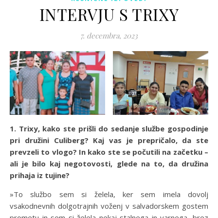
INTERVJU S TRIXY
7. decembra, 2023
1. Trixy, kako ste prišli do sedanje službe gospodinje
pri družini Culiberg? Kaj vas je prepričalo, da ste
prevzeli to vlogo? In kako ste se počutili na začetku –
ali je bilo kaj negotovosti, glede na to, da družina
prihaja iz tujine?
»To službo sem si želela, ker sem imela dovolj
vsakodnevnih dolgotrajnih voženj v salvadorskem gostem
prometu in sem si želela nekaj stalnega in varnega, brez