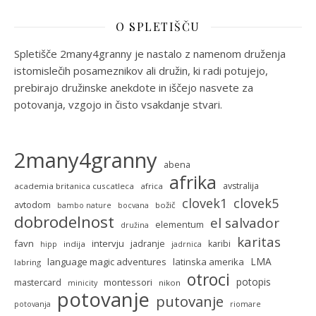
O SPLETIŠČU
Spletišče 2many4granny je nastalo z namenom druženja
istomislečih posameznikov ali družin, ki radi potujejo,
prebirajo družinske anekdote in iščejo nasvete za
potovanja, vzgojo in čisto vsakdanje stvari.
2many4granny
abena
afrika
avstralija
academia britanica cuscatleca
africa
clovek5
clovek1
avtodom
božič
bambo nature
bocvana
dobrodelnost
el salvador
elementum
družina
karitas
favn
intervju
jadranje
karibi
indija
hipp
jadrnica
LMA
language magic adventures
latinska amerika
labring
otroci
potopis
montessori
mastercard
nikon
minicity
potovanje
putovanje
potovanja
riomare