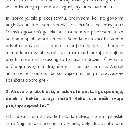
vsakodnevnega prometa in izgubljanja ur na avtobusu.
Ja, sprva je bilo precej strahu, predvsem, ker ne govorim
angleško in ker sem vedela, da družina ne prihaja iz
špansko govorečega okolja. Bala sem se predvsem, kako
se bomo sploh sporazumevali. Seveda je na začetku vedno
prisotna bojazen, ali bodo to prijazni ljudje, ali bodo z
menoj lepo ravnali, sploh ker imam tudi nekaj ne najbolj
prijetnih pretekih izkušenj, ko te najame družina. Človek se
pač boji novega in drugačnega. Tudi jaz sem se. Ampak
hitro se je izkazalo, da so prijazni in da jim pravzaprav
španščina dobro gre.«
2. Ali ste v preteklosti, preden ste postali gospodinja,
delali v kakšni drugi službi? Kako ste našli svojo
prejšnjo zaposlitev?
»Da, delati sem začela kot mlada deklica, še v najstniških
letih. Najprej sem pomagala v kuhinji, dolga leta, nato sem