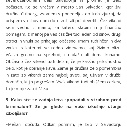
počasen. Ko se vračam v mesto San Salvador, kjer živi
družina Culiberg, vstanem v ponedeljek ob treh zjutraj, da
prispem v njihov dom do osmih ali pol devetih. Čez vikend
sem vedno z mamo, za katero skrbim in ji finančno
pomagam, z menoj pa ves čas živi tudi eden od sinov, drugi
otroci in vnuki pa prihajajo občasno. Imam tudi hčer in dva
vnuka, s katerimi se redno videvamo, saj živimo blizu.
Včasih gremo na sprehod, na plažo ali doma kuhamo.
Občasno čez vikend tudi delam, če je kakšno priložnostno
delo, kot je obiranje kave. Zame je družina zelo pomembna
in zato so vikendi zame najbolj sveti, saj uživam v družbi
domačih, ki jih pogrešam. Vsak vikend tudi obiščem cerkev,
to je moje zatočišče.«
5. Kako ste se zadnja leta spopadali s strahom pred
kriminalom? Se je glede na vaše izkušnje stanje
izboljšalo?
»Mešani občutki. Odkar pomnim, je bilo v Salvadorju