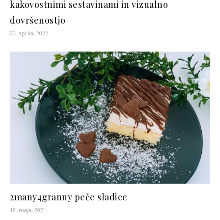
kakovostnimi sestavinami in vizualno
dovršenostjo
20. aprila, 2022
2many4granny peče sladice
18. maja, 2021