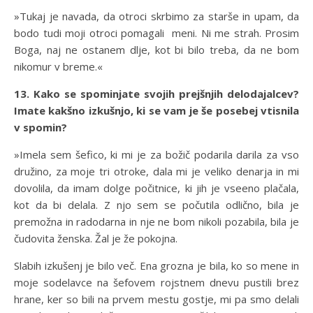
»Tukaj je navada, da otroci skrbimo za starše in upam, da
bodo tudi moji otroci pomagali meni. Ni me strah. Prosim
Boga, naj ne ostanem dlje, kot bi bilo treba, da ne bom
nikomur v breme.«
13. Kako se spominjate svojih prejšnjih delodajalcev?
Imate kakšno izkušnjo, ki se vam je še posebej vtisnila
v spomin?
»Imela sem šefico, ki mi je za božič podarila darila za vso
družino, za moje tri otroke, dala mi je veliko denarja in mi
dovolila, da imam dolge počitnice, ki jih je vseeno plačala,
kot da bi delala. Z njo sem se počutila odlično, bila je
premožna in radodarna in nje ne bom nikoli pozabila, bila je
čudovita ženska. Žal je že pokojna.
Slabih izkušenj je bilo več. Ena grozna je bila, ko so mene in
moje sodelavce na šefovem rojstnem dnevu pustili brez
hrane, ker so bili na prvem mestu gostje, mi pa smo delali