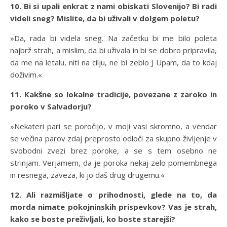
10. Bi si upali enkrat z nami obiskati Slovenijo? Bi radi
videli sneg? Mislite, da bi uživali v dolgem poletu?
»Da, rada bi videla sneg. Na začetku bi me bilo poleta
najbrž strah, a mislim, da bi uživala in bi se dobro pripravila,
da me na letalu, niti na cilju, ne bi zeblo J Upam, da to kdaj
doživim.«
11. Kakšne so lokalne tradicije, povezane z zaroko in
poroko v Salvadorju?
»Nekateri pari se poročijo, v moji vasi skromno, a vendar
se večina parov zdaj preprosto odloči za skupno življenje v
svobodni zvezi brez poroke, a se s tem osebno ne
strinjam. Verjamem, da je poroka nekaj zelo pomembnega
in resnega, zaveza, ki jo daš drug drugemu.«
12. Ali razmišljate o prihodnosti, glede na to, da
morda nimate pokojninskih prispevkov? Vas je strah,
kako se boste preživljali, ko boste starejši?