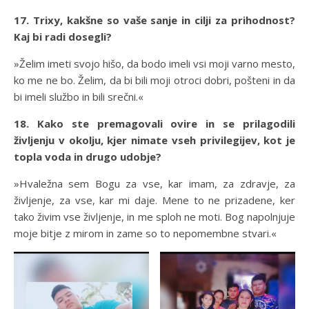
17. Trixy, kakšne so vaše sanje in cilji za prihodnost?
Kaj bi radi dosegli?
»Želim imeti svojo hišo, da bodo imeli vsi moji varno mesto,
ko me ne bo. Želim, da bi bili moji otroci dobri, pošteni in da
bi imeli službo in bili srečni.«
18. Kako ste premagovali ovire in se prilagodili
življenju v okolju, kjer nimate vseh privilegijev, kot je
topla voda in drugo udobje?
»Hvaležna sem Bogu za vse, kar imam, za zdravje, za
življenje, za vse, kar mi daje. Mene to ne prizadene, ker
tako živim vse življenje, in me sploh ne moti. Bog napolnjuje
moje bitje z mirom in zame so to nepomembne stvari.«