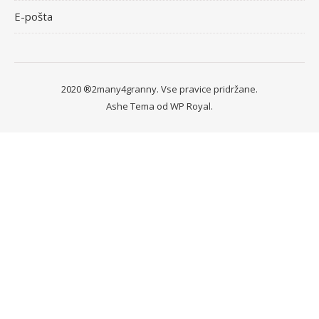
E-pošta
2020 ®2many4granny. Vse pravice pridržane.
Ashe Tema od
WP Royal
.