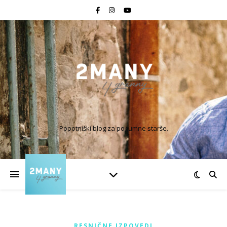
Popotniški blog za pogumne starše.
RESNIČNE IZPOVEDI