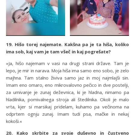
19. Hišo torej najemate. Kakšna pa je ta hiša, koliko
ima sob, kaj vam je tam všeč in kaj pogrešate?
»Ja, hišo najemam v vasi na drugi strani države. Tam je
lepo, je mir in narava. Moja hiša ima samo eno sobo, je zelo
majhna. Tam stalno živiva samo jaz in moj najmlajši sin.
Imam eno omaro, eno mikrovalovno pečico in dve postelji,
za umivanje je zunaj deževnica, ki je hladna, nimamo pa
hladilnika, pomivalnega stroja ali štedilnika. Okoli je malo
vrta, kjer si marsikaj pridelam, kuhamo pa večinoma na
odprtem ognju zunaj. Imam tudi psa, mačke in nekaj
kokoši.«
20. Kako skrbite za svoje duševno in čustveno