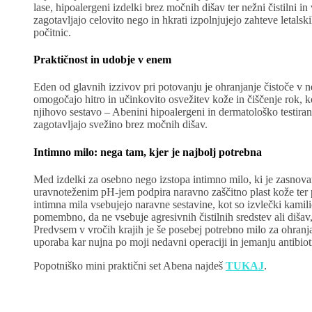
lase, hipoalergeni izdelki brez močnih dišav ter nežni čistilni 
zagotavljajo celovito nego in hkrati izpolnjujejo zahteve letalsk
počitnic.
Praktičnost in udobje v enem
Eden od glavnih izzivov pri potovanju je ohranjanje čistoče v ne
omogočajo hitro in učinkovito osvežitev kože in čiščenje rok, ko
njihovo sestavo – Abenini hipoalergeni in dermatološko testira
zagotavljajo svežino brez močnih dišav.
Intimno milo: nega tam, kjer je najbolj potrebna
Med izdelki za osebno nego izstopa intimno milo, ki je zasnova
uravnoteženim pH-jem podpira naravno zaščitno plast kože ter p
intimna mila vsebujejo naravne sestavine, kot so izvlečki kamilice
pomembno, da ne vsebuje agresivnih čistilnih sredstev ali dišav, 
Predvsem v vročih krajih je še posebej potrebno milo za ohranja
uporaba kar nujna po moji nedavni operaciji in jemanju antibio
Popotniško mini praktični set Abena najdeš
TUKAJ
.