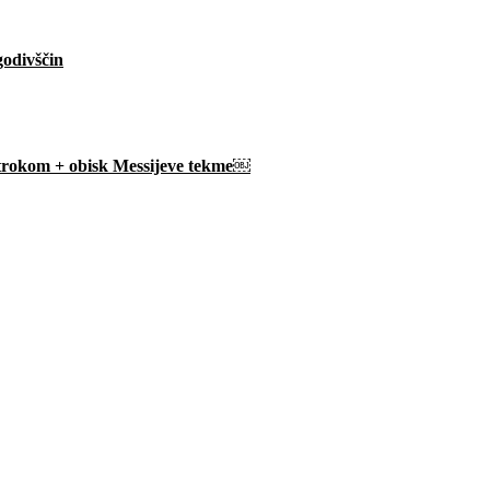
godivščin
 otrokom + obisk Messijeve tekme￼