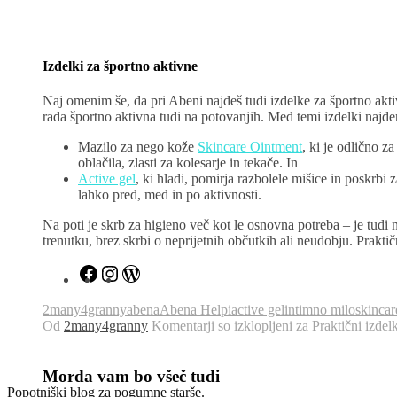
Izdelki za športno aktivne
Naj omenim še, da pri Abeni najdeš tudi izdelke za športno akti
rada športno aktivna tudi na potovanjih. Med temi izdelki naj
Mazilo za nego kože
Skincare
Ointment
, ki je odlično z
oblačila, zlasti za kolesarje in tekače. In
Active gel
, ki hladi, pomirja razbolele mišice in poskrbi 
lahko pred, med in po aktivnosti.
Na poti je skrb za higieno več kot le osnovna potreba – je tudi 
trenutku, brez skrbi o neprijetnih občutkih ali neudobju. Praktič
2many4granny
abena
Abena Helpi
active gel
intimno milo
skincar
Od
2many4granny
Komentarji so izklopljeni
za Praktični izdel
Morda vam bo všeč tudi
Popotniški blog za pogumne starše.