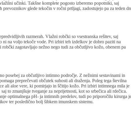
in vlažilni učinki. Takšne komplete pogosto izberemo popotniki, saj
ih prevoznikov glede tekočin v ročni prtljagi, zadostujejo pa za teden dn
predvidljivih razmerah. Vlažni robčki so vsestranska rešitev, saj
 ni na voljo tekoče vode. Pri izbiri teh izdelkov je dobro paziti na
ni robčki zagotavljajo nežno nego tudi za občutljivo kožo, obenem pa
no posebej za občutljivo intimno področje. Z nežnimi sestavinami in
omaga preprečevati občutek suhosti ali draženja. Poleg tega številna
 ali aloe vere, ki pomirjajo in ščitijo kožo. Pri izbiri intimnega mila je
saj to zmanjšuje tveganje za neprijetnosti, kot so srbečica ali rdečica.
nje optimalnega pH- ja intimnih predelov, tudi po priporočilu kirurga j
tikov ter posledično bolj šibkem imunskem sistemu.