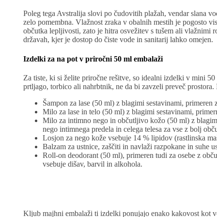
Poleg tega Avstralija slovi po čudovitih plažah, vendar slana vod
zelo pomembna. Vlažnost zraka v obalnih mestih je pogosto vis
občutka lepljivosti, zato je hitra osvežitev s tušem ali vlažnim
državah, kjer je dostop do čiste vode in sanitarij lahko omejen.
Izdelki za na pot v priročni 50 ml embalaži
Za tiste, ki si želite priročne rešitve, so idealni izdelki v mini 
prtljago, torbico ali nahrbtnik, ne da bi zavzeli preveč prostor
Šampon za lase (50 ml) z blagimi sestavinami, primeren za
Milo za lase in telo (50 ml) z blagimi sestavinami, prim
Milo za intimno nego in občutljivo kožo (50 ml) z blagim
nego intimnega predela in celega telesa za vse z bolj obču
Losjon za nego kože vsebuje 14 % lipidov (rastlinska maš
Balzam za ustnice, zaščiti in navlaži razpokane in suhe u
Roll-on deodorant (50 ml), primeren tudi za osebe z obču
vsebuje dišav, barvil in alkohola.
Kljub majhni embalaži ti izdelki ponujajo enako kakovost kot v