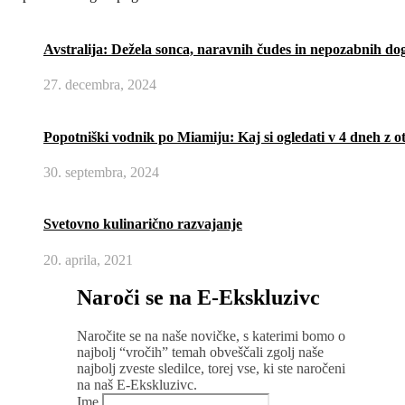
Avstralija: Dežela sonca, naravnih čudes in nepozabnih do
27. decembra, 2024
Popotniški vodnik po Miamiju: Kaj si ogledati v 4 dneh z
30. septembra, 2024
Svetovno kulinarično razvajanje
20. aprila, 2021
Naroči se na E-Ekskluzivc
Naročite se na naše novičke, s katerimi bomo o
najbolj “vročih” temah obveščali zgolj naše
najbolj zveste sledilce, torej vse, ki ste naročeni
na naš E-Ekskluzivc.
Ime