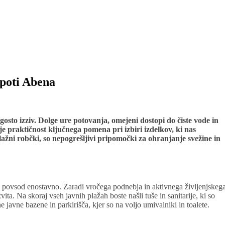
 poti Abena
gosto izziv. Dolge ure potovanja, omejeni dostopi do čiste vode in
 je praktičnost ključnega pomena pri izbiri izdelkov, ki nas
vlažni robčki, so nepogrešljivi pripomočki za ohranjanje svežine in
aj povsod enostavno. Zaradi vročega podnebja in aktivnega življenjskeg
ita. Na skoraj vseh javnih plažah boste našli tuše in sanitarije, ki so
 javne bazene in parkirišča, kjer so na voljo umivalniki in toalete.