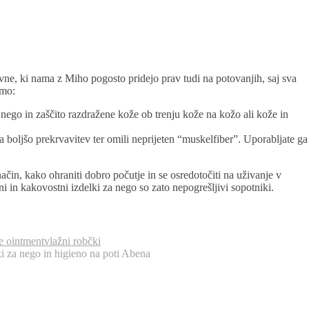
vne, ki nama z Miho pogosto pridejo prav tudi na potovanjih, saj sva
demo:
a nego in zaščito razdražene kože ob trenju kože na kožo ali kože in
za boljšo prekrvavitev ter omili neprijeten “muskelfiber”. Uporabljate ga
način, kako ohraniti dobro počutje in se osredotočiti na uživanje v
ni in kakovostni izdelki za nego so zato nepogrešljivi sopotniki.
e ointment
vlažni robčki
ki za nego in higieno na poti Abena