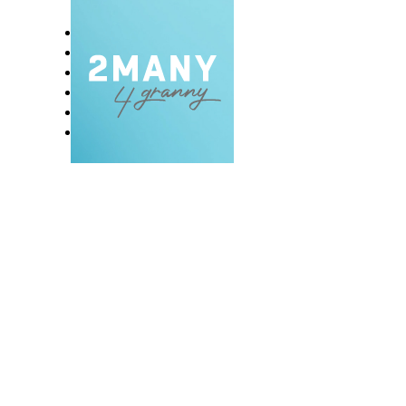
DOMOV
BLOG
VLOG
NAŠE RAZVADE
KONTAKT
E-EKSKLUZIVC