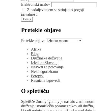
Elektronski naslov
Z nadaljevanjem se strinjate s pogoji
privatnosti
Pretekle objave
Pretekle objave
Afrika
Blog
Družinska doživetja
Izleti po Sloveniji
Nasveti za potovanja
Nekategorizirano
Potopisi
Resnične izpovedi
O spletišču
Spletišče 2many4granny je nastalo z namenom
druženja istomislečih posameznikov ali družin,
ki radi potujejo, prebirajo družinske anekdote in