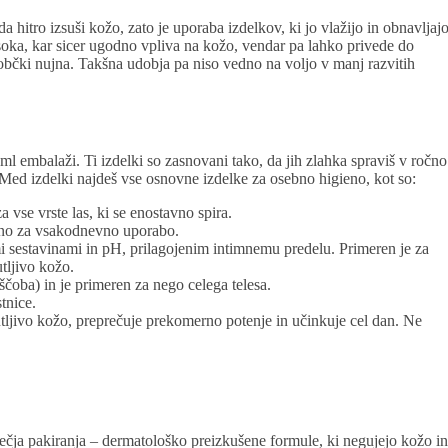
a hitro izsuši kožo, zato je uporaba izdelkov, ki jo vlažijo in obnavljajo
oka, kar sicer ugodno vpliva na kožo, vendar pa lahko privede do
i robčki nujna. Takšna udobja pa niso vedno na voljo v manj razvitih
50 ml embalaži. Ti izdelki so zasnovani tako, da jih zlahka spraviš v ročno
a. Med izdelki najdeš vse osnovne izdelke za osebno higieno, kot so:
 vse vrste las, ki se enostavno spira.
erno za vsakodnevno uporabo.
i sestavinami in pH, prilagojenim intimnemu predelu. Primeren je za
tljivo kožo.
čoba) in je primeren za nego celega telesa.
stnice.
tljivo kožo, preprečuje prekomerno potenje in učinkuje cel dan. Ne
ečja pakiranja – dermatološko preizkušene formule, ki negujejo kožo in