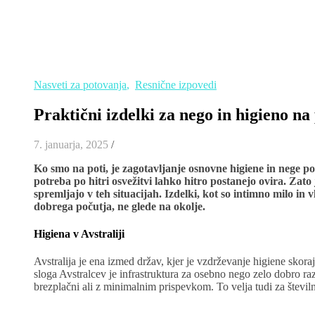
Nasveti za potovanja
,
Resnične izpovedi
Praktični izdelki za nego in higieno na
7. januarja, 2025
/
Ko smo na poti, je zagotavljanje osnovne higiene in nege po
potreba po hitri osvežitvi lahko hitro postanejo ovira. Zato
spremljajo v teh situacijah. Izdelki, kot so intimno milo in 
dobrega počutja, ne glede na okolje.
Higiena v Avstraliji
Avstralija je ena izmed držav, kjer je vzdrževanje higiene skor
sloga Avstralcev je infrastruktura za osebno nego zelo dobro razv
brezplačni ali z minimalnim prispevkom. To velja tudi za številne