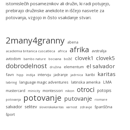
istomislečih posameznikov ali družin, ki radi potujejo,
prebirajo družinske anekdote in iščejo nasvete za
potovanja, vzgojo in čisto vsakdanje stvari.
2many4granny
abena
afrika
avstralija
academia britanica cuscatleca
africa
clovek5
clovek1
avtodom
božič
bambo nature
bocvana
dobrodelnost
el salvador
elementum
družina
karitas
favn
intervju
jadranje
karibi
indija
hipp
jadrnica
LMA
language magic adventures
latinska amerika
labring
otroci
potopis
montessori
mastercard
nikon
minicity
potovanje
putovanje
potovanja
riomare
selitev
salvador
španščina
zdravje
slovenskakaritas
varnost
šport