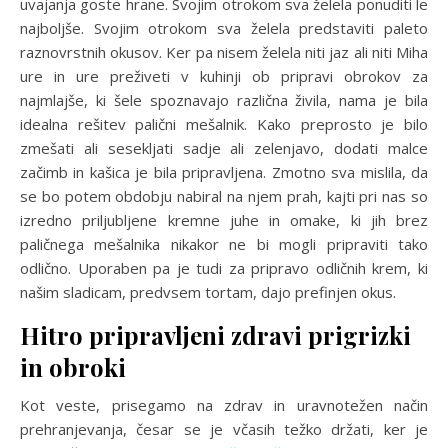
uvajanja goste hrane. Svojim otrokom sva želela ponuditi le
najboljše. Svojim otrokom sva želela predstaviti paleto
raznovrstnih okusov. Ker pa nisem želela niti jaz ali niti Miha
ure in ure preživeti v kuhinji ob pripravi obrokov za
najmlajše, ki šele spoznavajo različna živila, nama je bila
idealna rešitev palični mešalnik. Kako preprosto je bilo
zmešati ali sesekljati sadje ali zelenjavo, dodati malce
začimb in kašica je bila pripravljena. Zmotno sva mislila, da
se bo potem obdobju nabiral na njem prah, kajti pri nas so
izredno priljubljene kremne juhe in omake, ki jih brez
paličnega mešalnika nikakor ne bi mogli pripraviti tako
odlično. Uporaben pa je tudi za pripravo odličnih krem, ki
našim sladicam, predvsem tortam, dajo prefinjen okus.
Hitro pripravljeni zdravi prigrizki
in obroki
Kot veste, prisegamo na zdrav in uravnotežen način
prehranjevanja, česar se je včasih težko držati, ker je