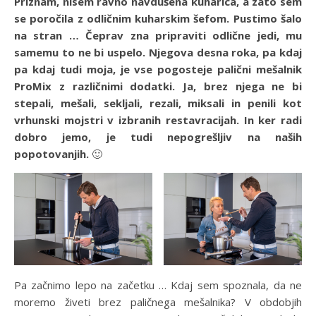
Priznam, nisem ravno navdušena kuharica, a zato sem
se poročila z odličnim kuharskim šefom. Pustimo šalo
na stran … Čeprav zna pripraviti odlične jedi, mu
samemu to ne bi uspelo. Njegova desna roka, pa kdaj
pa kdaj tudi moja, je vse pogosteje palični mešalnik
ProMix z različnimi dodatki. Ja, brez njega ne bi
stepali, mešali, sekljali, rezali, miksali in penili kot
vrhunski mojstri v izbranih restavracijah. In ker radi
dobro jemo, je tudi nepogrešljiv na naših
popotovanjih.
🙂
Pa začnimo lepo na začetku … Kdaj sem spoznala, da ne
moremo živeti brez paličnega mešalnika? V obdobjih