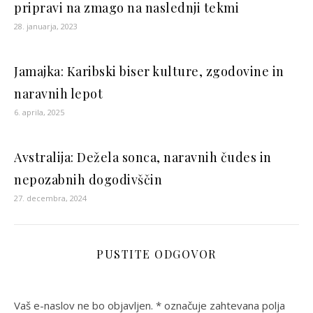
pripravi na zmago na naslednji tekmi
28. januarja, 2023
Jamajka: Karibski biser kulture, zgodovine in
naravnih lepot
6. aprila, 2025
Avstralija: Dežela sonca, naravnih čudes in
nepozabnih dogodivščin
27. decembra, 2024
PUSTITE ODGOVOR
Vaš e-naslov ne bo objavljen.
*
označuje zahtevana polja