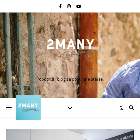
Popotniški blog za pogumne starše.