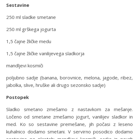
Sestavine
250 ml sladke smetane
250 ml grškega jogurta
1,5 čajne žličke medu
1,5 čajne žličke vanilijevega sladkorja
mandljevi kosmiči
poljubno sadje (banana, borovnice, melona, jagode, ribez,
jabolka, slive, hruške ali drugo sezonsko sadje)
Postopek
Sladko smetano zmešamo z nastavkom za mešanje.
Ločeno od smetane zmešamo jogurt, vanilijev sladkor in
med. Ko so sestavine premešane, jih počasi z leseno
kuhalnico dodamo smetani. V servirno posodico dodamo
sestavine po plasteh: mandljevi kosmiči, sadje in povrh