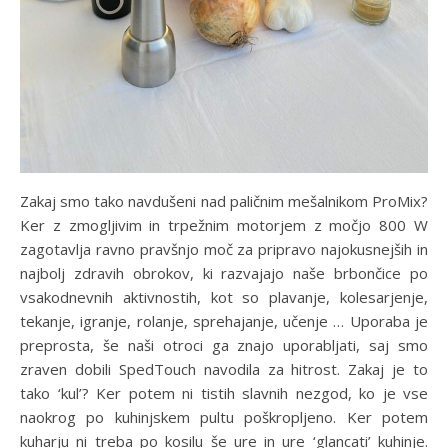
Zakaj smo tako navdušeni nad paličnim mešalnikom ProMix?
Ker z zmogljivim in trpežnim motorjem z močjo 800 W
zagotavlja ravno pravšnjo moč za pripravo najokusnejših in
najbolj zdravih obrokov, ki razvajajo naše brbončice po
vsakodnevnih aktivnostih, kot so plavanje, kolesarjenje,
tekanje, igranje, rolanje, sprehajanje, učenje … Uporaba je
preprosta, še naši otroci ga znajo uporabljati, saj smo
zraven dobili SpedTouch navodila za hitrost. Zakaj je to
tako ‘kul’? Ker potem ni tistih slavnih nezgod, ko je vse
naokrog po kuhinjskem pultu poškropljeno. Ker potem
kuharju ni treba po kosilu še ure in ure ‘glancati’ kuhinje.