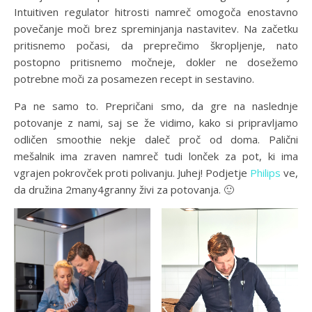
Intuitiven regulator hitrosti namreč omogoča enostavno
povečanje moči brez spreminjanja nastavitev. Na začetku
pritisnemo počasi, da preprečimo škropljenje, nato
postopno pritisnemo močneje, dokler ne dosežemo
potrebne moči za posamezen recept in sestavino.
Pa ne samo to. Prepričani smo, da gre na naslednje
potovanje z nami, saj se že vidimo, kako si pripravljamo
odličen smoothie nekje daleč proč od doma. Palični
mešalnik ima zraven namreč tudi lonček za pot, ki ima
vgrajen pokrovček proti polivanju. Juhej! Podjetje
Philips
ve,
da družina 2many4granny živi za potovanja. 🙂