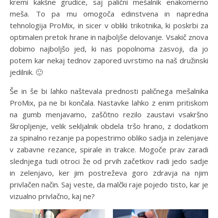
kremi kakšne grudice, saj palični mešalnik enakomerno
meša. To pa mu omogoča edinstvena in napredna
tehnologija ProMix, in sicer v obliki trikotnika, ki poskrbi za
optimalen pretok hrane in najboljše delovanje. Vsakič znova
dobimo najboljšo jed, ki nas popolnoma zasvoji, da jo
potem kar nekaj tednov zapored uvrstimo na naš družinski
jedilnik. 🙂
Še in še bi lahko naštevala prednosti paličnega mešalnika
ProMix, pa ne bi končala. Nastavke lahko z enim pritiskom
na gumb menjavamo, zaščitno rezilo zaustavi vsakršno
škropljenje, velik sekljalnik obdela tršo hrano, z dodatkom
za spinalno rezanje pa popestrimo obliko sadja in zelenjave
v zabavne rezance, spirale in trakce. Mogoče prav zaradi
slednjega tudi otroci že od prvih začetkov radi jedo sadje
in zelenjavo, ker jim postreževa goro zdravja na njim
privlačen način. Saj veste, da malčki raje pojedo tisto, kar je
vizualno privlačno, kaj ne?