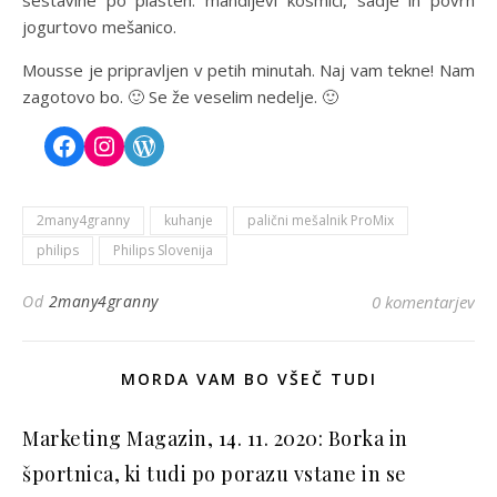
jogurtovo mešanico.
Mousse je pripravljen v petih minutah. Naj vam tekne! Nam
zagotovo bo. 🙂 Se že veselim nedelje. 🙂
2many4granny
kuhanje
palični mešalnik ProMix
philips
Philips Slovenija
Od
2many4granny
0 komentarjev
MORDA VAM BO VŠEČ TUDI
Marketing Magazin, 14. 11. 2020: Borka in
športnica, ki tudi po porazu vstane in se