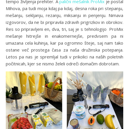
tempo življenja prehiter. A
palični mešalnik ProMix
je postal
Mihova, pa tudi moja kdaj pa kdaj, desna roka pri stepanju,
mešanju, sekljanju, rezanju, miksanju in penjenju. Nimava
izgovorov, da ne bi pripravila zdravih prigrizkov in obrokov.
Res so pripravljeni en, dva, tri, saj je s tehnologijo ProMix
mešanje hitrejše in enakomernejše, predvsem pa ni
umazana cela kuhinja, kar pa ogromno šteje, saj nam tako
ostane več prostega časa za naša družinska potepanja.
Letos pa nas je spremljal tudi v prikolici na naših poletnih
počitnicah, kjer se nismo želeli odreči domačim dobrotam.