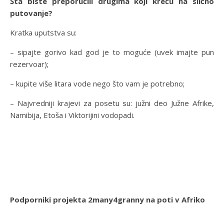
Šta biste preporučili drugima koji kreću na slično
putovanje?
Kratka uputstva su:
– sipajte gorivo kad god je to moguće (uvek imajte pun
rezervoar);
– kupite više litara vode nego što vam je potrebno;
– Najvredniji krajevi za posetu su: južni deo Južne Afrike,
Namibija, Etoša i Viktorijini vodopadi.
Podporniki projekta 2many4granny na poti v Afriko