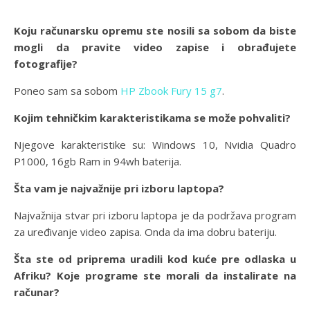
Koju računarsku opremu ste nosili sa sobom da biste
mogli da pravite video zapise i obrađujete
fotografije?
Poneo sam sa sobom
HP Zbook Fury 15 g7
.
Kojim tehničkim karakteristikama se može pohvaliti?
Njegove karakteristike su: Windows 10, Nvidia Quadro
P1000, 16gb Ram in 94wh baterija.
Šta vam je najvažnije pri izboru laptopa?
Najvažnija stvar pri izboru laptopa je da podržava program
za uređivanje video zapisa. Onda da ima dobru bateriju.
Šta ste od priprema uradili kod kuće pre odlaska u
Afriku? Koje programe ste morali da instalirate na
računar?