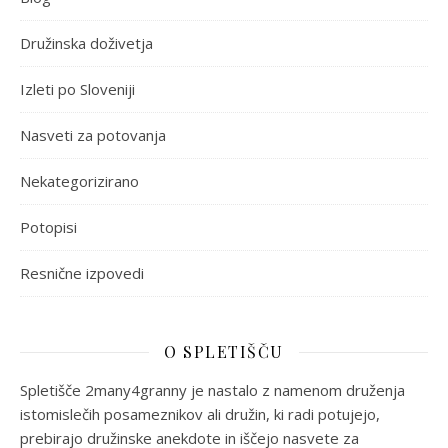
Družinska doživetja
Izleti po Sloveniji
Nasveti za potovanja
Nekategorizirano
Potopisi
Resnične izpovedi
O SPLETIŠČU
Spletišče 2many4granny je nastalo z namenom druženja
istomislečih posameznikov ali družin, ki radi potujejo,
prebirajo družinske anekdote in iščejo nasvete za