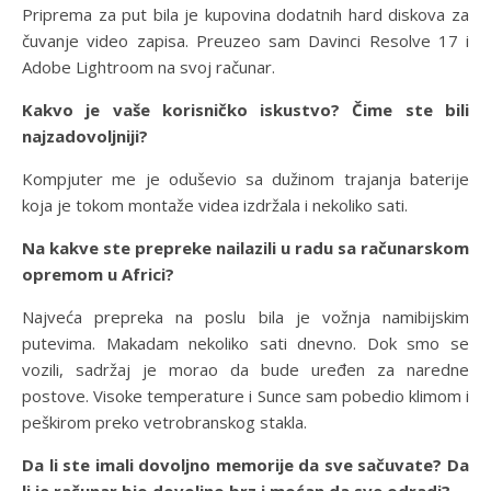
Priprema za put bila je kupovina dodatnih hard diskova za
čuvanje video zapisa. Preuzeo sam Davinci Resolve 17 i
Adobe Lightroom na svoj računar.
Kakvo je vaše korisničko iskustvo? Čime ste bili
najzadovoljniji?
Kompjuter me je oduševio sa dužinom trajanja baterije
koja je tokom montaže videa izdržala i nekoliko sati.
Na kakve ste prepreke nailazili u radu sa računarskom
opremom u Africi?
Najveća prepreka na poslu bila je vožnja namibijskim
putevima. Makadam nekoliko sati dnevno. Dok smo se
vozili, sadržaj je morao da bude uređen za naredne
postove. Visoke temperature i Sunce sam pobedio klimom i
peškirom preko vetrobranskog stakla.
Da li ste imali dovoljno memorije da sve sačuvate? Da