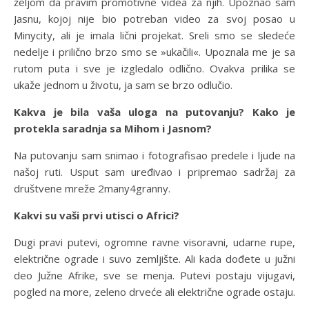
željom da pravim promotivne videa za njih. Upoznao sam
Jasnu, kojoj nije bio potreban video za svoj posao u
Minycity, ali je imala lični projekat. Sreli smo se sledeće
nedelje i prilično brzo smo se »ukačili«. Upoznala me je sa
rutom puta i sve je izgledalo odlično. Ovakva prilika se
ukaže jednom u životu, ja sam se brzo odlučio.
Kakva je bila vaša uloga na putovanju? Kako je
protekla saradnja sa Mihom i Jasnom?
Na putovanju sam snimao i fotografisao predele i ljude na
našoj ruti. Usput sam uređivao i pripremao sadržaj za
društvene mreže 2many4granny.
Kakvi su vaši prvi utisci o Africi?
Dugi pravi putevi, ogromne ravne visoravni, udarne rupe,
električne ograde i suvo zemljište. Ali kada dođete u južni
deo Južne Afrike, sve se menja. Putevi postaju vijugavi,
pogled na more, zeleno drveće ali električne ograde ostaju.