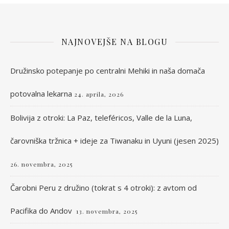
NAJNOVEJŠE NA BLOGU
Družinsko potepanje po centralni Mehiki in naša domača
potovalna lekarna
24. aprila, 2026
Bolivija z otroki: La Paz, teleféricos, Valle de la Luna,
čarovniška tržnica + ideje za Tiwanaku in Uyuni (jesen 2025)
26. novembra, 2025
Čarobni Peru z družino (tokrat s 4 otroki): z avtom od
Pacifika do Andov
13. novembra, 2025