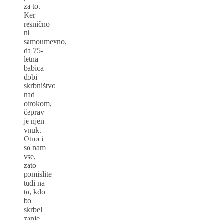
za to.
Ker
resnično
ni
samoumevno,
da 75-
letna
babica
dobi
skrbništvo
nad
otrokom,
čeprav
je njen
vnuk.
Otroci
so nam
vse,
zato
pomislite
tudi na
to, kdo
bo
skrbel
zanje,