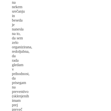
na
nekem
srečanju
in
beseda
je
nanesla
na to,
da sem
zelo
organizirana,
redoljubna,
da
rada
gledam
v
prihodnost,
da
prisegam
na
preventivo
(sklenjenih
imam
prej
preveč