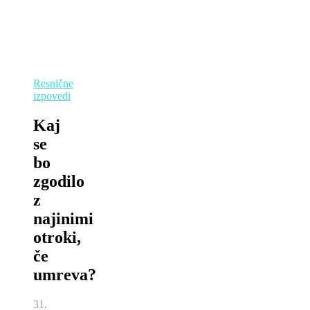
Resnične
izpovedi
Kaj
se
bo
zgodilo
z
najinimi
otroki,
če
umreva?
31.