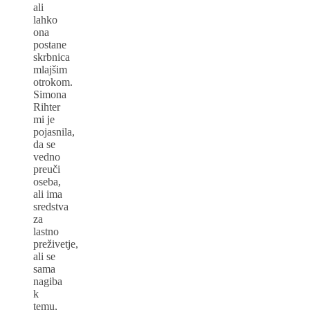
ali
lahko
ona
postane
skrbnica
mlajšim
otrokom.
Simona
Rihter
mi je
pojasnila,
da se
vedno
preuči
oseba,
ali ima
sredstva
za
lastno
preživetje,
ali se
sama
nagiba
k
temu,