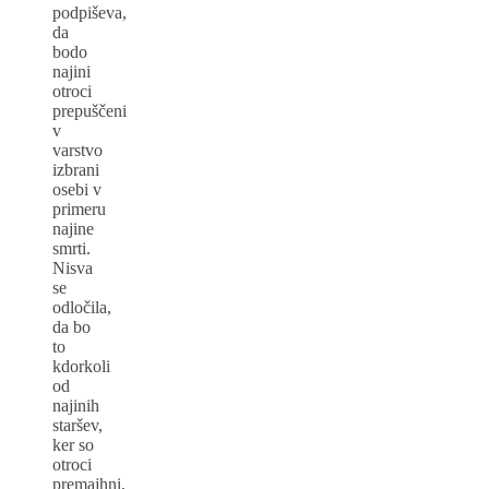
podpiševa,
da
bodo
najini
otroci
prepuščeni
v
varstvo
izbrani
osebi v
primeru
najine
smrti.
Nisva
se
odločila,
da bo
to
kdorkoli
od
najinih
staršev,
ker so
otroci
premajhni,