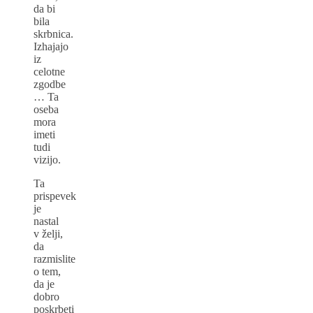
da bi
bila
skrbnica.
Izhajajo
iz
celotne
zgodbe
… Ta
oseba
mora
imeti
tudi
vizijo.
Ta
prispevek
je
nastal
v želji,
da
razmislite
o tem,
da je
dobro
poskrbeti