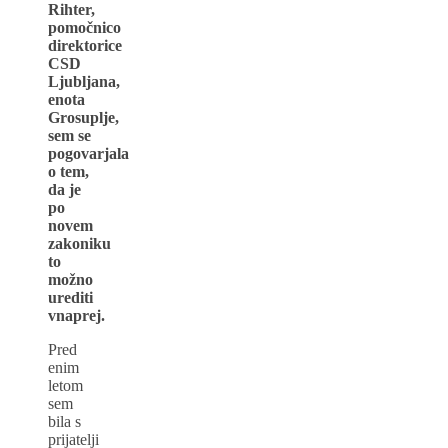
Rihter,
pomočnico
direktorice
CSD
Ljubljana,
enota
Grosuplje,
sem se
pogovarjala
o tem,
da je
po
novem
zakoniku
to
možno
urediti
vnaprej.
Pred
enim
letom
sem
bila s
prijatelji