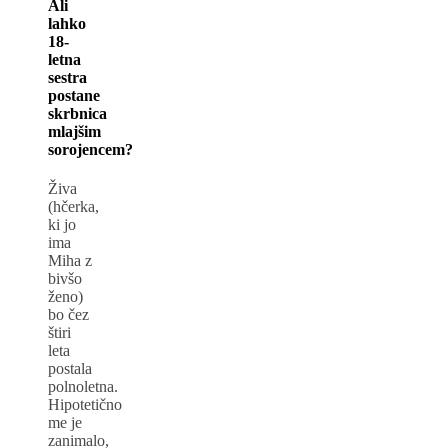
Ali
lahko
18-
letna
sestra
postane
skrbnica
mlajšim
sorojencem?
Živa
(hčerka,
ki jo
ima
Miha z
bivšo
ženo)
bo čez
štiri
leta
postala
polnoletna.
Hipotetično
me je
zanimalo,