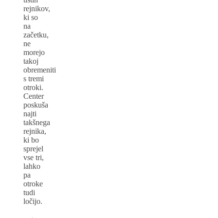
rejnikov,
ki so
na
začetku,
ne
morejo
takoj
obremeniti
s tremi
otroki.
Center
poskuša
najti
takšnega
rejnika,
ki bo
sprejel
vse tri,
lahko
pa
otroke
tudi
ločijo.