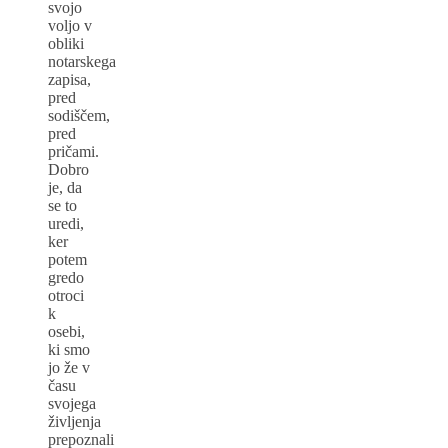
svojo
voljo v
obliki
notarskega
zapisa,
pred
sodiščem,
pred
pričami.
Dobro
je, da
se to
uredi,
ker
potem
gredo
otroci
k
osebi,
ki smo
jo že v
času
svojega
življenja
prepoznali