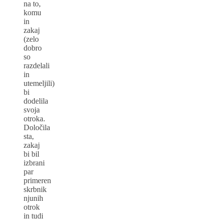
na to,
komu
in
zakaj
(zelo
dobro
so
razdelali
in
utemeljili)
bi
dodelila
svoja
otroka.
Določila
sta,
zakaj
bi bil
izbrani
par
primeren
skrbnik
njunih
otrok
in tudi