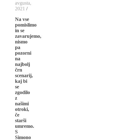
avgusta,
2021
/
Na vse
pomislimo
in se
zavarujemo,
nismo
pa
pozorni
na
najbolj
črn
scenarij,
kaj bi
se
zgodilo
z
našimi
otroki,
če
starši
umremo.
S
Simono