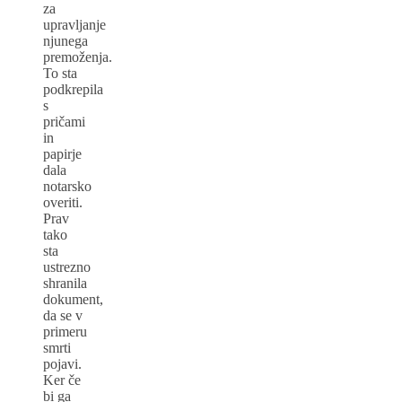
za
upravljanje
njunega
premoženja.
To sta
podkrepila
s
pričami
in
papirje
dala
notarsko
overiti.
Prav
tako
sta
ustrezno
shranila
dokument,
da se v
primeru
smrti
pojavi.
Ker če
bi ga