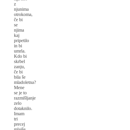
z
njunima
otrokoma,
če bi
se
njima
kaj
pripetilo
in bi
umrla.
Kdo bi
skrbel
zanju,
če bi
bila še
mladoletna?
Mene
se je to
razmišljanje
zelo
dotaknilo.
Imam
tri
precej
mlajše