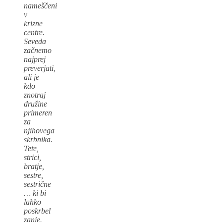
nameščeni
v
krizne
centre.
Seveda
začnemo
najprej
preverjati,
ali je
kdo
znotraj
družine
primeren
za
njihovega
skrbnika.
Tete,
strici,
bratje,
sestre,
sestrične
… ki bi
lahko
poskrbel
zanje.