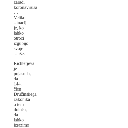
zaradi
koronavirusa
…
Veliko
situacij
je, ko
lahko
otroci
izgubijo
svoje
starše.
Richterjeva
je
pojasnila,
da
144.
člen
Družinskega
zakonika
o tem
določa,
da
lahko
izrazimo