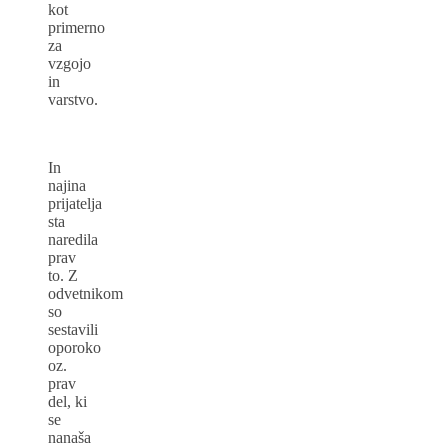
kot
primerno
za
vzgojo
in
varstvo.
In
najina
prijatelja
sta
naredila
prav
to. Z
odvetnikom
so
sestavili
oporoko
oz.
prav
del, ki
se
nanaša