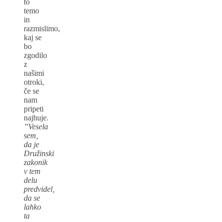
to
temo
in
razmislimo,
kaj se
bo
zgodilo
z
našimi
otroki,
če se
nam
pripeti
najhuje.
”Vesela
sem,
da je
Družinski
zakonik
v tem
delu
predvidel,
da se
lahko
ta