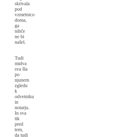
skrivala
pod
vzmetnico
doma,
ga
nihče
ne bi
našel.
Tudi
midva
sva šla
po
njunem
zgledu
k
odvetniku
in
notarju.
In sva
tik
pred
tem,
da tudi