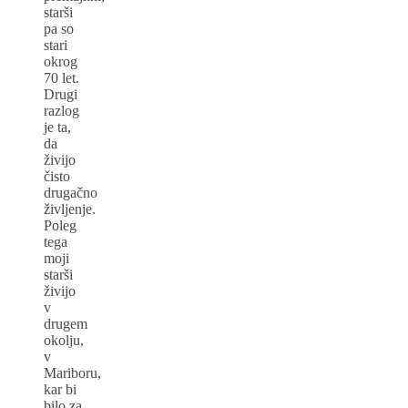
starši
pa so
stari
okrog
70 let.
Drugi
razlog
je ta,
da
živijo
čisto
drugačno
življenje.
Poleg
tega
moji
starši
živijo
v
drugem
okolju,
v
Mariboru,
kar bi
bilo za