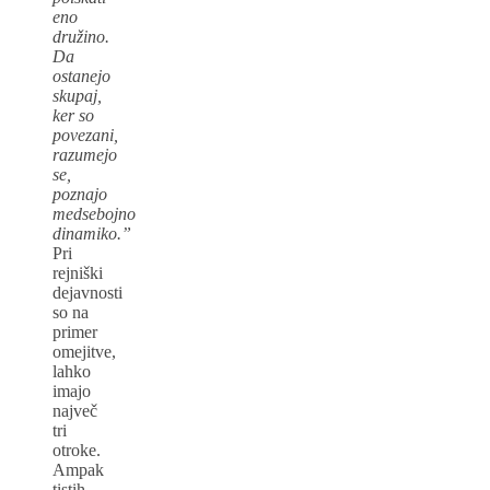
eno
družino.
Da
ostanejo
skupaj,
ker so
povezani,
razumejo
se,
poznajo
medsebojno
dinamiko.”
Pri
rejniški
dejavnosti
so na
primer
omejitve,
lahko
imajo
največ
tri
otroke.
Ampak
tistih