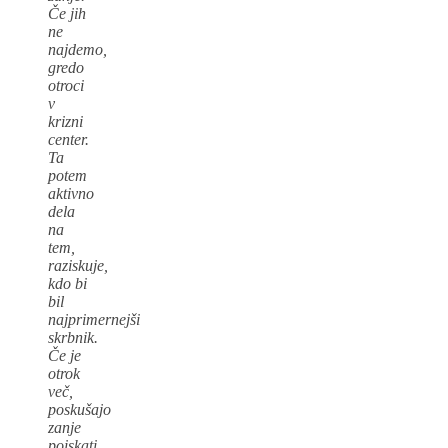
Če jih
ne
najdemo,
gredo
otroci
v
krizni
center.
Ta
potem
aktivno
dela
na
tem,
raziskuje,
kdo bi
bil
najprimernejši
skrbnik.
Če je
otrok
več,
poskušajo
zanje
poiskati