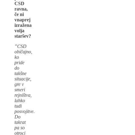
CSD
ravna,
če ni
vnaprej
izražena
volja
staršev?
”CSD
običajno,
ko
pride
do
takšne
situacije,
gre v
smeri
rejništva,
lahko
tudi
posvojitve.
Do
takrat
pa so
otroci