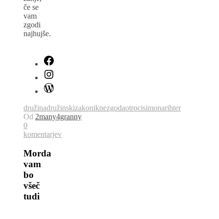
če se
vam
zgodi
najhujše.
družina
družinskizakonik
nezgoda
otroci
simonarihter
Od
2many4granny
0
komentarjev
Morda
vam
bo
všeč
tudi