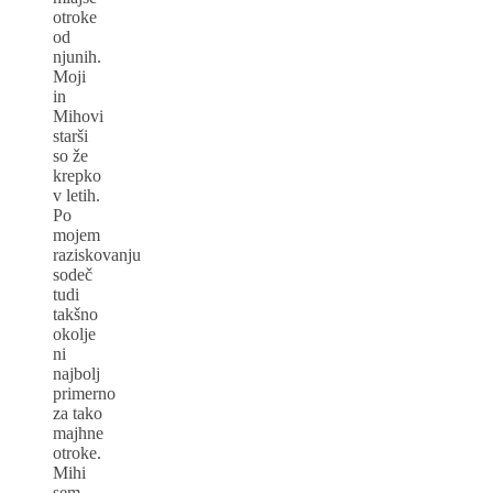
otroke
od
njunih.
Moji
in
Mihovi
starši
so že
krepko
v letih.
Po
mojem
raziskovanju
sodeč
tudi
takšno
okolje
ni
najbolj
primerno
za tako
majhne
otroke.
Mihi
sem