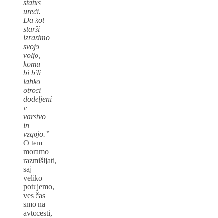
status
uredi.
Da kot
starši
izrazimo
svojo
voljo,
komu
bi bili
lahko
otroci
dodeljeni
v
varstvo
in
vzgojo.”
O tem
moramo
razmišljati,
saj
veliko
potujemo,
ves čas
smo na
avtocesti,