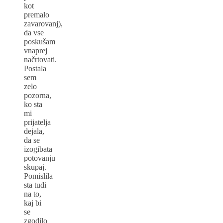
kot
premalo
zavarovanj),
da vse
poskušam
vnaprej
načrtovati.
Postala
sem
zelo
pozorna,
ko sta
mi
prijatelja
dejala,
da se
izogibata
potovanju
skupaj.
Pomislila
sta tudi
na to,
kaj bi
se
zgodilo