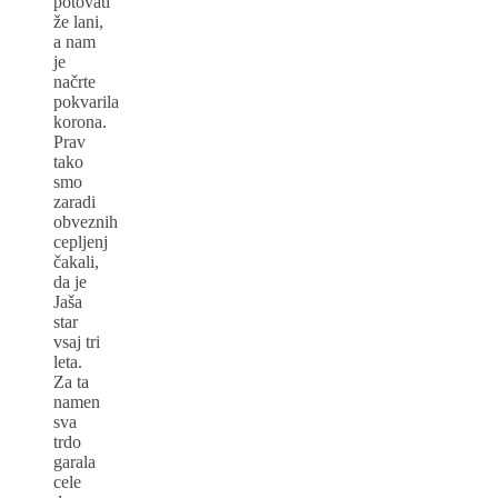
potovati
že lani,
a nam
je
načrte
pokvarila
korona.
Prav
tako
smo
zaradi
obveznih
cepljenj
čakali,
da je
Jaša
star
vsaj tri
leta.
Za ta
namen
sva
trdo
garala
cele