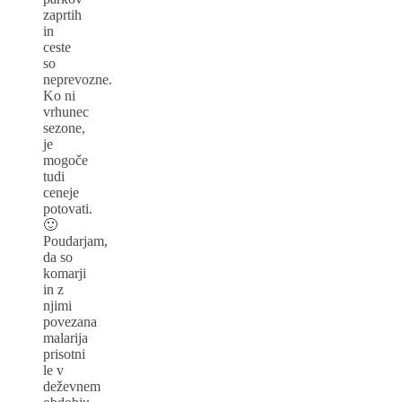
zaprtih
in
ceste
so
neprevozne.
Ko ni
vrhunec
sezone,
je
mogoče
tudi
ceneje
potovati.
🙂
Poudarjam,
da so
komarji
in z
njimi
povezana
malarija
prisotni
le v
deževnem