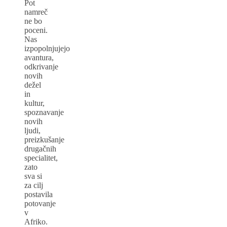
Pot
namreč
ne bo
poceni.
Nas
izpopolnjujejo
avantura,
odkrivanje
novih
dežel
in
kultur,
spoznavanje
novih
ljudi,
preizkušanje
drugačnih
specialitet,
zato
sva si
za cilj
postavila
potovanje
v
Afriko.