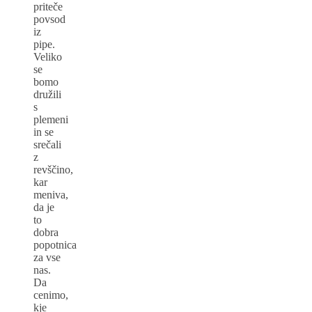
priteče
povsod
iz
pipe.
Veliko
se
bomo
družili
s
plemeni
in se
srečali
z
revščino,
kar
meniva,
da je
to
dobra
popotnica
za vse
nas.
Da
cenimo,
kje