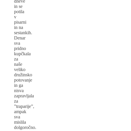
dneve
in se
potila
v
pisarni
in na
sestankih.
Denar
sva
pridno
kupčkala
za
naše
veliko
družinsko
potovanje
in ga
nisva
zapravljala
za
”traparije”,
ampak
sva
mislila
dolgoročno.