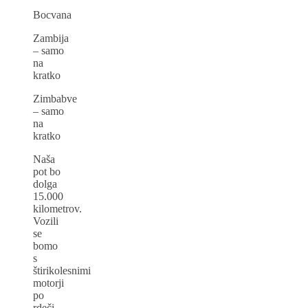
Bocvana
Zambija
– samo
na
kratko
Zimbabve
– samo
na
kratko
Naša
pot bo
dolga
15.000
kilometrov.
Vozili
se
bomo
s
štirikolesnimi
motorji
po
rdeči