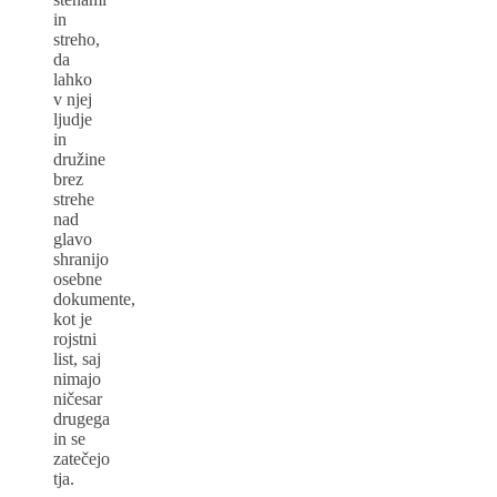
in
streho,
da
lahko
v njej
ljudje
in
družine
brez
strehe
nad
glavo
shranijo
osebne
dokumente,
kot je
rojstni
list, saj
nimajo
ničesar
drugega
in se
zatečejo
tja.