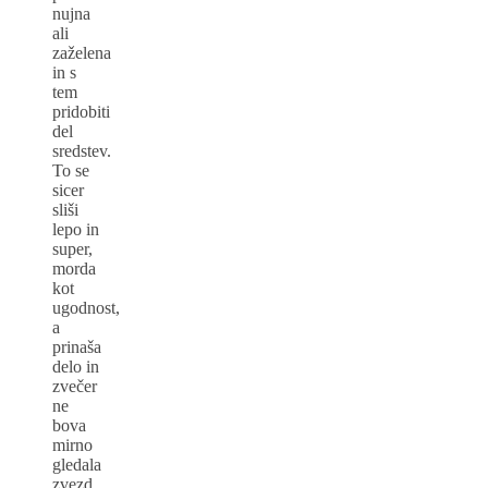
nujna
ali
zaželena
in s
tem
pridobiti
del
sredstev.
To se
sicer
sliši
lepo in
super,
morda
kot
ugodnost,
a
prinaša
delo in
zvečer
ne
bova
mirno
gledala
zvezd,