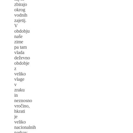
zbirajo
okrog
vodnih
zajetij.
V
obdobju
naše
zime
pa tam
vlada
deževno
obdobje
z
veliko
vlage
v
zraku
in
neznosno
vročino,
hkrati
je
veliko
nacionalnih
parkov