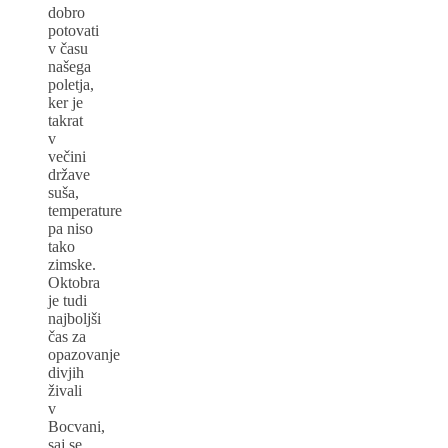
dobro
potovati
v času
našega
poletja,
ker je
takrat
v
večini
države
suša,
temperature
pa niso
tako
zimske.
Oktobra
je tudi
najboljši
čas za
opazovanje
divjih
živali
v
Bocvani,
saj se