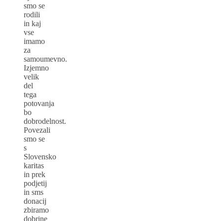
smo se
rodili
in kaj
vse
imamo
za
samoumevno.
Izjemno
velik
del
tega
potovanja
bo
dobrodelnost.
Povezali
smo se
s
Slovensko
karitas
in prek
podjetij
in sms
donacij
zbiramo
dobrine