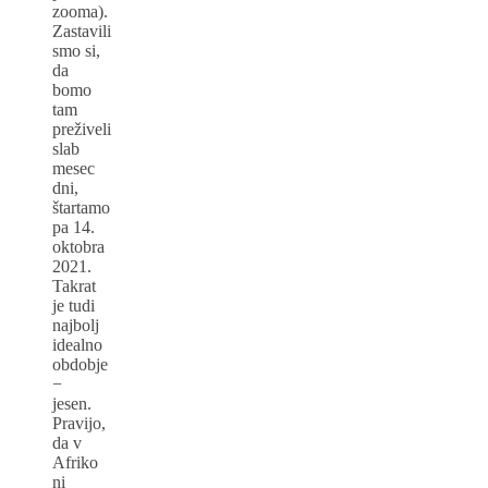
zooma).
Zastavili
smo si,
da
bomo
tam
preživeli
slab
mesec
dni,
štartamo
pa 14.
oktobra
2021.
Takrat
je tudi
najbolj
idealno
obdobje
−
jesen.
Pravijo,
da v
Afriko
ni