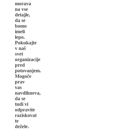
morava
na vse
detajle,
da se
bomo
imeli
lepo.
Pokukajte
v naš
svet
organizacije
pred
potovanjem.
Mogoče
prav
vas
navdihneva,
da se
tudi vi
odpravite
raziskovat
te
dežele.