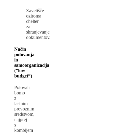
Zavetišče
oziroma
chelter
za
shranjevanje
dokumentov.
Način
potovanja
in
samoorganizacija
(”low
budget”)
Potovali
bomo
z
lastnim
prevoznim
sredstvom,
najprej
s
kombijem