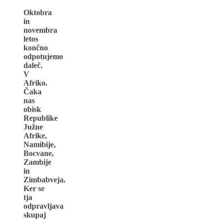
Oktobra
in
novembra
letos
končno
odpotujemo
daleč.
V
Afriko.
Čaka
nas
obisk
Republike
Južne
Afrike,
Namibije,
Bocvane,
Zambije
in
Zimbabveja.
Ker se
tja
odpravljava
skupaj