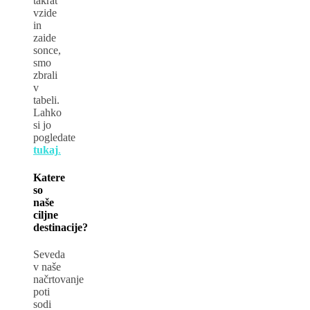
takrat
vzide
in
zaide
sonce,
smo
zbrali
v
tabeli.
Lahko
si jo
pogledate
tukaj
.
Katere
so
naše
ciljne
destinacije?
Seveda
v naše
načrtovanje
poti
sodi