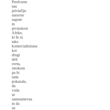
Predvsem
nas
privlačijo
naravne
napote
in
prvinskost
Afrike,
ki še ni
tako
komercializirana
kot
drugi
deli
sveta,
otrokom
pa bi
rada
pokazala,
da
voda
ni
samoumevna
in da
ne