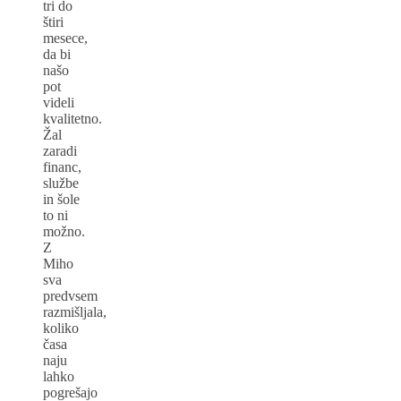
tri do
štiri
mesece,
da bi
našo
pot
videli
kvalitetno.
Žal
zaradi
financ,
službe
in šole
to ni
možno.
Z
Miho
sva
predvsem
razmišljala,
koliko
časa
naju
lahko
pogrešajo