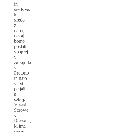
in
sredstva,
ki
gredo
z
nami,
nekaj
bomo
poslali
vnaprej
v
zabojniku
v
Pretorio
in nato
v avtu
peljali
s
seboj.
V vasi
Serowe
v
Bocvani,
ki ima
nekaj