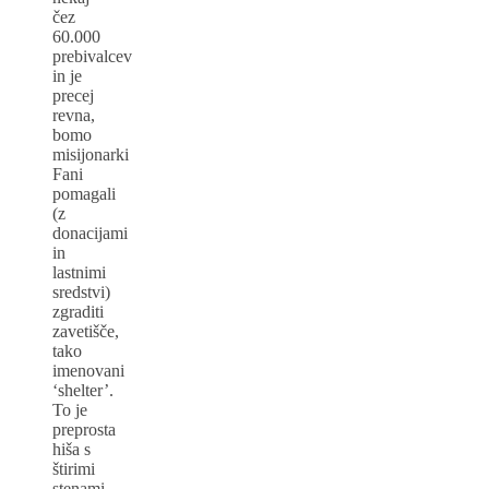
čez
60.000
prebivalcev
in je
precej
revna,
bomo
misijonarki
Fani
pomagali
(z
donacijami
in
lastnimi
sredstvi)
zgraditi
zavetišče,
tako
imenovani
‘shelter’.
To je
preprosta
hiša s
štirimi
stenami