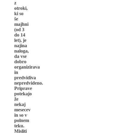
z
otroki,
ki so
še
majhni
(od 3
do 14
let), je
najina
naloga,
da vse
dobro
organizirava
in
predvidiva
nepredvideno.
Priprave
potekajo
že
nekaj
mesecev
in so v
polnem
teku.
Misliti