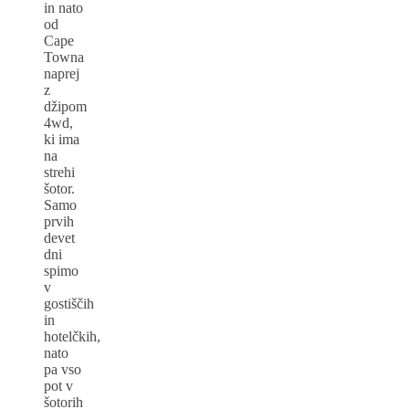
in nato
od
Cape
Towna
naprej
z
džipom
4wd,
ki ima
na
strehi
šotor.
Samo
prvih
devet
dni
spimo
v
gostiščih
in
hotelčkih,
nato
pa vso
pot v
šotorih