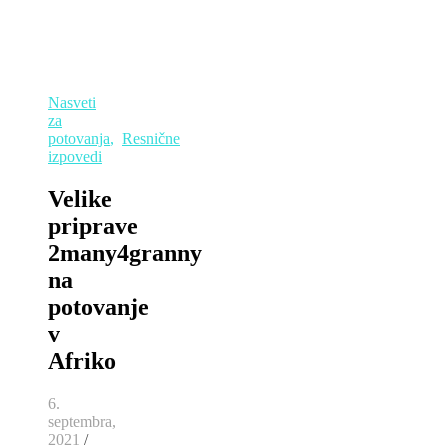
Nasveti
za
potovanja
,
Resnične
izpovedi
Velike
priprave
2many4granny
na
potovanje
v
Afriko
6.
septembra,
2021
/