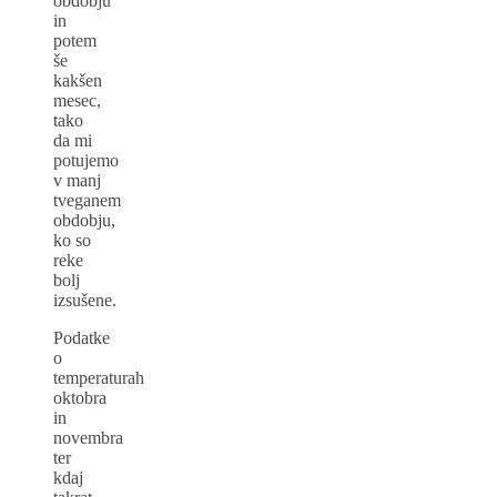
obdobju
in
potem
še
kakšen
mesec,
tako
da mi
potujemo
v manj
tveganem
obdobju,
ko so
reke
bolj
izsušene.
Podatke
o
temperaturah
oktobra
in
novembra
ter
kdaj