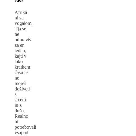
čas?
Afrika
ni za
vogalom.
Tja se
ne
odpraviš
za en
teden,
kajti v
tako
kratkem
času je
ne
moreš
doživeti
s
srcem
in z
dušo.
Realno
bi
potrebovali
vsaj od