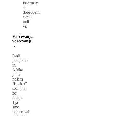
Pridružite
se
dobrodelni
akciji
tudi
vi.
Varčevanje,
varčevanje
…
Radi
potujemo
in
Afrika
je na
našem
”bucket”
seznamu
že
dolgo.
Tja
smo
nameravali