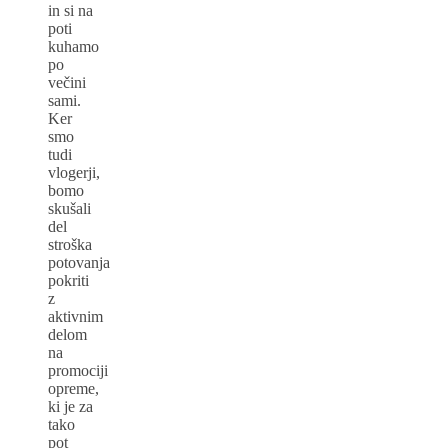
in si na
poti
kuhamo
po
večini
sami.
Ker
smo
tudi
vlogerji,
bomo
skušali
del
stroška
potovanja
pokriti
z
aktivnim
delom
na
promociji
opreme,
ki je za
tako
pot