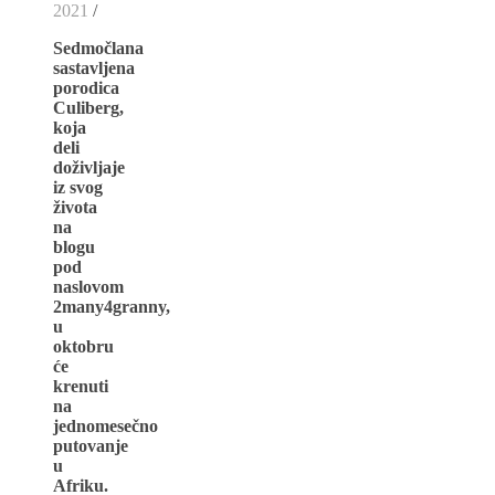
2021
/
Sedmočlana
sastavljena
porodica
Culiberg,
koja
deli
doživljaje
iz svog
života
na
blogu
pod
naslovom
2many4granny,
u
oktobru
će
krenuti
na
jednomesečno
putovanje
u
Afriku.