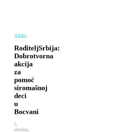
Afrika
RoditeljSrbija:
Dobrotvorna
akcija
za
pomoć
siromašnoj
deci
u
Bocvani
5.
oktobra,