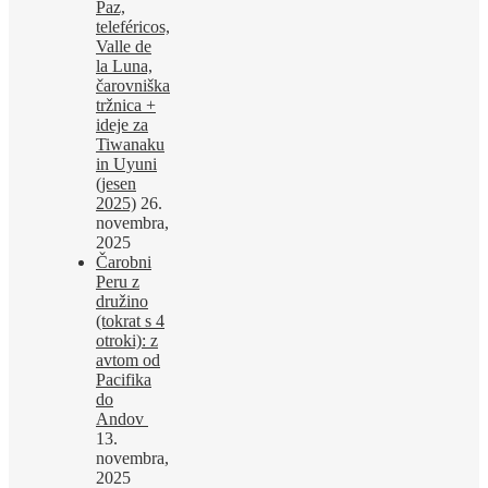
Paz,
teleféricos,
Valle de
la Luna,
čarovniška
tržnica +
ideje za
Tiwanaku
in Uyuni
(jesen
2025)
26.
novembra,
2025
Čarobni
Peru z
družino
(tokrat s 4
otroki): z
avtom od
Pacifika
do
Andov
13.
novembra,
2025