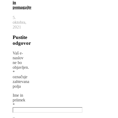
in
pomagajte
5.
oktobra,
2021
Pustite
odgovor
Vaš e-
naslov
ne bo
objavljen.
*
označuje
zahtevana
polja
Ime in
priimek
*