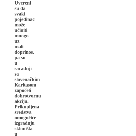
Uvereni
su da
svaki
pojedinac
može
učiniti
mnogo
uz
mali
doprinos,
pa su
u
saradnji
sa
slovenačkim
Karitasom
započeli
dobrotvornu
akciju.
Prikupljena
sredstva
omogućiće
izgradnju
skloništa
u