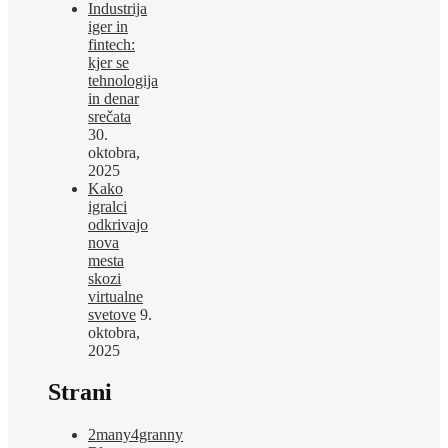
Industrija
iger in
fintech:
kjer se
tehnologija
in denar
srečata
30.
oktobra,
2025
Kako
igralci
odkrivajo
nova
mesta
skozi
virtualne
svetove
9.
oktobra,
2025
Strani
2many4granny