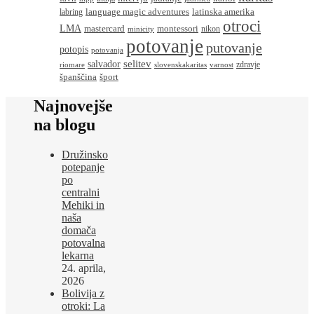
language magic adventures
latinska amerika
labring
otroci
LMA
montessori
mastercard
nikon
minicity
potovanje
putovanje
potopis
potovanja
salvador
selitev
zdravje
riomare
slovenskakaritas
varnost
španščina
šport
Najnovejše
na blogu
Družinsko
potepanje
po
centralni
Mehiki in
naša
domača
potovalna
lekarna
24. aprila,
2026
Bolivija z
otroki: La