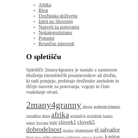
Afrika
Blog
Družinska doživetja
Izleti po Sloveniji
Nasveti za potovanja
Nekategorizirano
Potopisi
Resnične izpovedi
O spletišču
Spletišče 2many4granny je nastalo z namenom
druženja istomislečih posameznikov ali družin,
ki radi potujejo, prebirajo družinske anekdote in
iščejo nasvete za potovanja, vzgojo in čisto
vsakdanje stvari.
2many4granny
abena
academia britanica
afrika
avstralija
avtodom
cuscatleca
africa
bambo
clovek1
clovek5
božič
nature
bocvana
dobrodelnost
el salvador
elementum
družina
karitas
favn
intervju
jadranje
karibi
indija
hipp
jadrnica