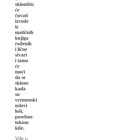
skloništu
će
čuvati
izvode
iz
matičnih
knjiga
rođenih
i lične
stvari
i tamo
će
moći
da se
sklone
kada
su
vremenski
uslovi
loši,
posebno
tokom
kiše.
Više o