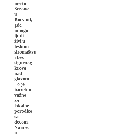
mestu
Serowe
u
Bocvani,
gde
mnogo
ljudi
živi u
teškom
siromaštvu
i bez
sigurnog
krova
nad
glavom.
To je
izuzetno
važno
za
lokalne
porodice
sa
decom.
Naime,
u