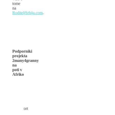
tome
na
RoditeljSrbija.com
.
Podporniki
projekta
2many4granny
na
poti v
Afriko