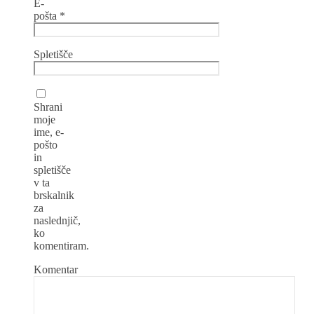
E-
pošta
*
Spletišče
Shrani
moje
ime, e-
pošto
in
spletišče
v ta
brskalnik
za
naslednjič,
ko
komentiram.
Komentar