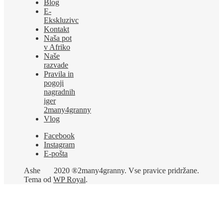
Blog
E-
Ekskluzivc
Kontakt
Naša pot
v Afriko
Naše
razvade
Pravila in
pogoji
nagradnih
iger
2many4granny
Vlog
Facebook
Instagram
E-pošta
Ashe
2020 ®2many4granny. Vse pravice pridržane.
Tema od
WP Royal
.