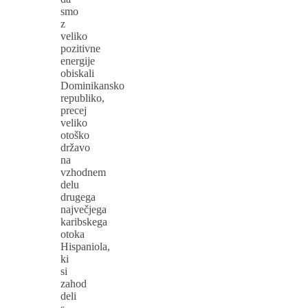
smo
z
veliko
pozitivne
energije
obiskali
Dominikansko
republiko,
precej
veliko
otoško
državo
na
vzhodnem
delu
drugega
največjega
karibskega
otoka
Hispaniola,
ki
si
zahod
deli