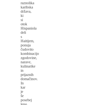
raznolika
karibska
država,
ki
si
otok
Hispaniola
deli
s
Haitijem,
ponuja
čudovito
kombinacijo
zgodovine,
narave,
kulinarike
in
prijaznih
domačinov.
In
kar
je
še
posebej
lepo