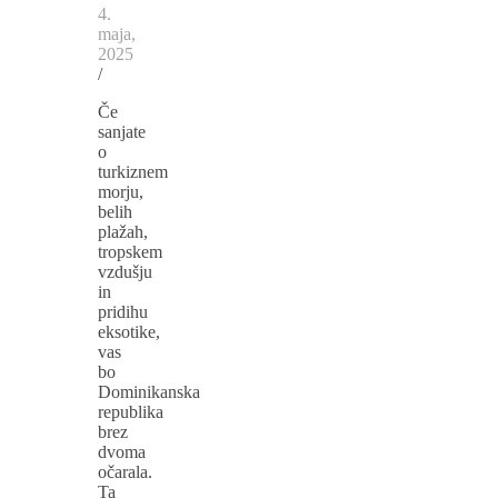
4.
maja,
2025
/
Če
sanjate
o
turkiznem
morju,
belih
plažah,
tropskem
vzdušju
in
pridihu
eksotike,
vas
bo
Dominikanska
republika
brez
dvoma
očarala.
Ta