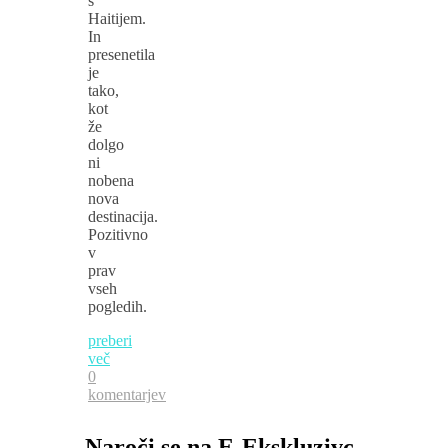
s
Haitijem.
In
presenetila
je
tako,
kot
že
dolgo
ni
nobena
nova
destinacija.
Pozitivno
v
prav
vseh
pogledih.
preberi
več
0
komentarjev
Naroči se na E-Ekskluzivc