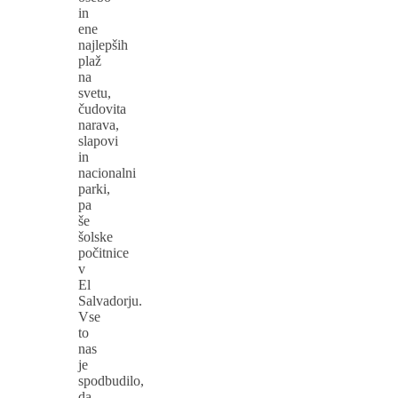
in
ene
najlepših
plaž
na
svetu,
čudovita
narava,
slapovi
in
nacionalni
parki,
pa
še
šolske
počitnice
v
El
Salvadorju.
Vse
to
nas
je
spodbudilo,
da