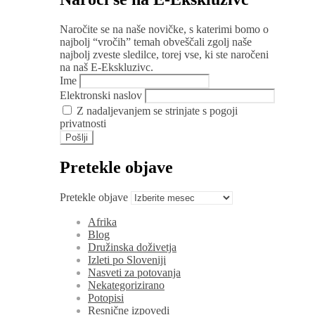
Naročite se na naše novičke, s katerimi bomo o
najbolj “vročih” temah obveščali zgolj naše
najbolj zveste sledilce, torej vse, ki ste naročeni
na naš E-Ekskluzivc.
Ime
Elektronski naslov
Z nadaljevanjem se strinjate s pogoji
privatnosti
Pretekle objave
Pretekle objave
Afrika
Blog
Družinska doživetja
Izleti po Sloveniji
Nasveti za potovanja
Nekategorizirano
Potopisi
Resnične izpovedi