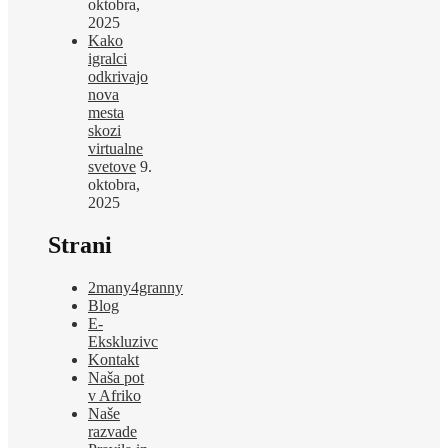
oktobra,
2025
Kako
igralci
odkrivajo
nova
mesta
skozi
virtualne
svetove
9.
oktobra,
2025
Strani
2many4granny
Blog
E-
Ekskluzivc
Kontakt
Naša pot
v Afriko
Naše
razvade