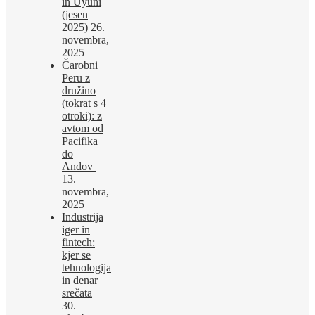
in Uyuni
(jesen
2025)
26.
novembra,
2025
Čarobni
Peru z
družino
(tokrat s 4
otroki): z
avtom od
Pacifika
do
Andov
13.
novembra,
2025
Industrija
iger in
fintech:
kjer se
tehnologija
in denar
srečata
30.