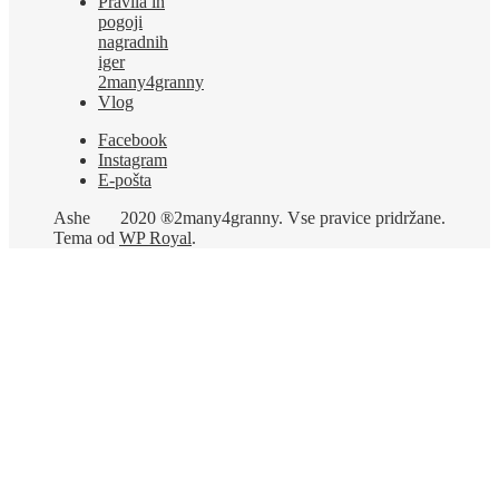
Pravila in
pogoji
nagradnih
iger
2many4granny
Vlog
Facebook
Instagram
E-pošta
Ashe
2020 ®2many4granny. Vse pravice pridržane.
Tema od
WP Royal
.