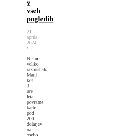
v
vseh
pogledih
21.
aprila,
2024
/
Nismo
veliko
razmišljali.
Manj
kot
3
ure
leta,
povratne
karte
pod
200
dolarjev
na
osebo