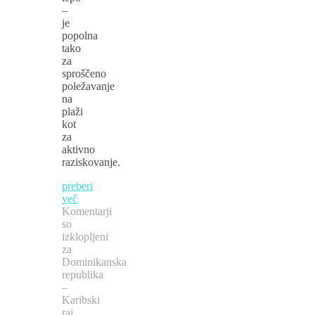
–
je
popolna
tako
za
sproščeno
poležavanje
na
plaži
kot
za
aktivno
raziskovanje.
preberi
več
Komentarji
so
izklopljeni
za
Dominikanska
republika
–
Karibski
raj