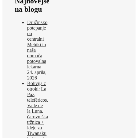
Najnovejše
na blogu
Družinsko
potepanje
po
centralni
Mehiki in
naša
domača
potovalna
lekarna
24. aprila,
2026
Bolivija z
otroki: La
Paz,
teleféricos,
Valle de
la Luna,
čarovniška
tržnica +
ideje za
Tiwanaku