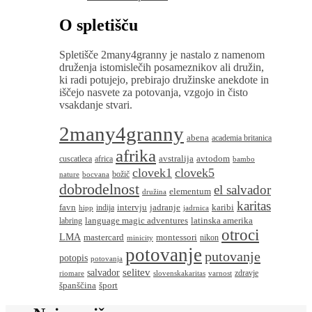
O spletišču
Spletišče 2many4granny je nastalo z namenom
druženja istomislečih posameznikov ali družin,
ki radi potujejo, prebirajo družinske anekdote in
iščejo nasvete za potovanja, vzgojo in čisto
vsakdanje stvari.
2many4granny
abena
academia britanica
afrika
avstralija
avtodom
cuscatleca
africa
bambo
clovek1
clovek5
božič
nature
bocvana
dobrodelnost
el salvador
elementum
družina
karitas
favn
intervju
jadranje
karibi
indija
hipp
jadrnica
language magic adventures
latinska amerika
labring
otroci
LMA
montessori
mastercard
nikon
minicity
potovanje
putovanje
potopis
potovanja
salvador
selitev
zdravje
riomare
slovenskakaritas
varnost
španščina
šport