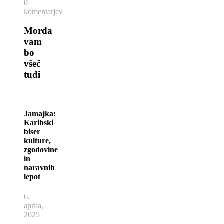
0
komentarjev
Morda
vam
bo
všeč
tudi
Jamajka:
Karibski
biser
kulture,
zgodovine
in
naravnih
lepot
6.
aprila,
2025