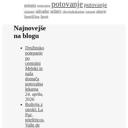
potovanje
putovanje
potopis
potovanja
salvador
selitev
zdravje
riomare
slovenskakaritas
varnost
španščina
šport
Najnovejše
na blogu
Družinsko
potepanje
po
centralni
Mehiki in
naša
domača
potovalna
lekarna
24. aprila,
2026
Bolivija z
otroki: La
Paz,
teleféricos,
Valle de