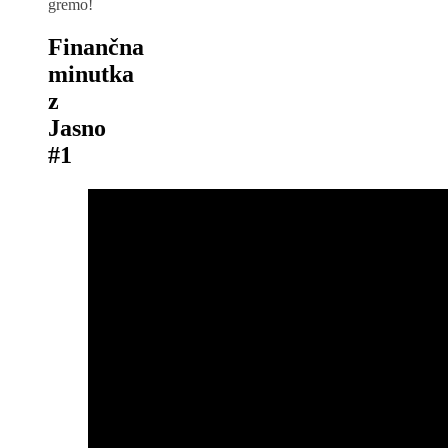
gremo!
Finančna
minutka
z
Jasno
#1