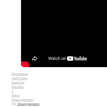
elementum
varčevanje
finančna
minutka
z
Jasno
2many4granny
Od
2many4granny