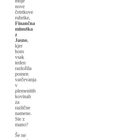
moje
nove
četrtkove
rubrike,
Finančna
minutka
z
Jasno
,
kjer
bom
vsak
teden
razložila
pomen
varčevanja
v
plemenitih
kovinah
za
različne
namene.
Ste z
mano?
Še ne