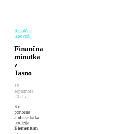
Resnične
izpovedi
Finančna
minutka
z
Jasno
16.
septembra,
2021
/
Kot
ponosna
ambasadorka
podjetja
Elementum
je