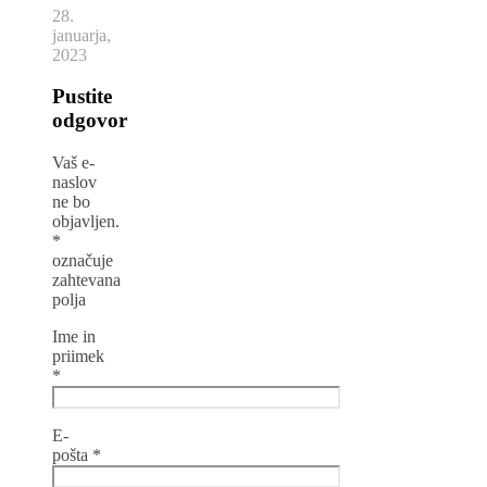
28.
januarja,
2023
Pustite
odgovor
Vaš e-
naslov
ne bo
objavljen.
*
označuje
zahtevana
polja
Ime in
priimek
*
E-
pošta
*