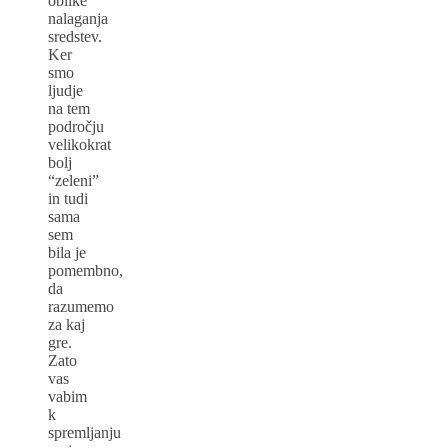
oblike
nalaganja
sredstev.
Ker
smo
ljudje
na tem
področju
velikokrat
bolj
“zeleni”
in tudi
sama
sem
bila je
pomembno,
da
razumemo
za kaj
gre.
Zato
vas
vabim
k
spremljanju