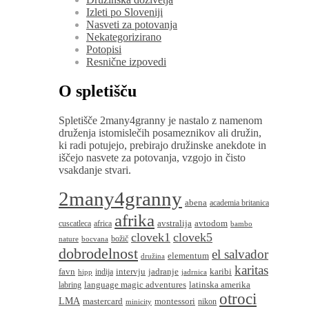
Izleti po Sloveniji
Nasveti za potovanja
Nekategorizirano
Potopisi
Resnične izpovedi
O spletišču
Spletišče 2many4granny je nastalo z namenom
druženja istomislečih posameznikov ali družin,
ki radi potujejo, prebirajo družinske anekdote in
iščejo nasvete za potovanja, vzgojo in čisto
vsakdanje stvari.
2many4granny
abena
academia britanica
afrika
avstralija
avtodom
cuscatleca
africa
bambo
clovek1
clovek5
božič
nature
bocvana
dobrodelnost
el salvador
elementum
družina
karitas
favn
intervju
jadranje
karibi
indija
hipp
jadrnica
language magic adventures
latinska amerika
labring
otroci
LMA
montessori
mastercard
nikon
minicity