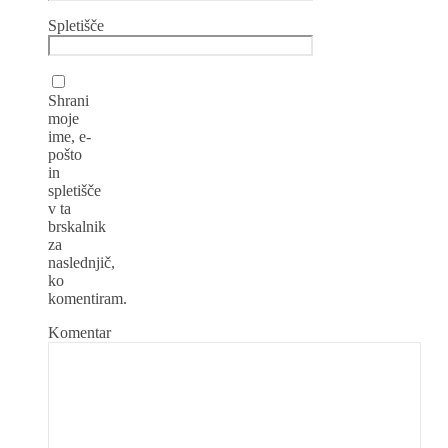
Spletišče
Shrani
moje
ime, e-
pošto
in
spletišče
v ta
brskalnik
za
naslednjič,
ko
komentiram.
Komentar