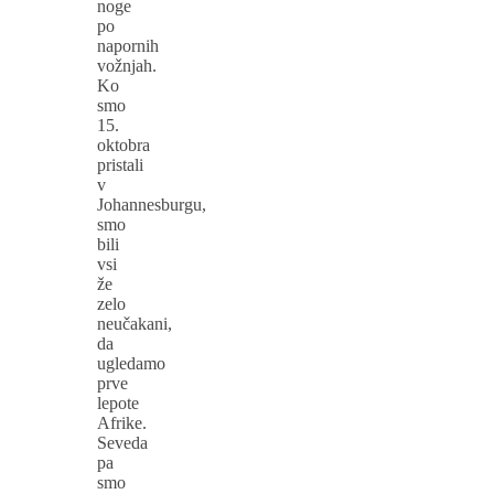
noge
po
napornih
vožnjah.
Ko
smo
15.
oktobra
pristali
v
Johannesburgu,
smo
bili
vsi
že
zelo
neučakani,
da
ugledamo
prve
lepote
Afrike.
Seveda
pa
smo