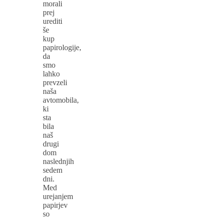
morali
prej
urediti
še
kup
papirologije,
da
smo
lahko
prevzeli
naša
avtomobila,
ki
sta
bila
naš
drugi
dom
naslednjih
sedem
dni.
Med
urejanjem
papirjev
so