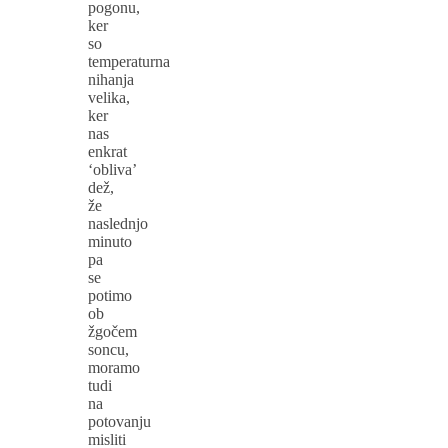
pogonu,
ker
so
temperaturna
nihanja
velika,
ker
nas
enkrat
‘obliva’
dež,
že
naslednjo
minuto
pa
se
potimo
ob
žgočem
soncu,
moramo
tudi
na
potovanju
misliti