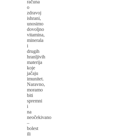
računa
o
zdravoj
ishrani,
unosimo
dovoljno
vitamina,
minerala
i
drugih
hranljivih
materija
koje
jačaju
imunitet.
Naravno,
moramo
biti
spremni
i
na
neočekivano
–
bolest
ili