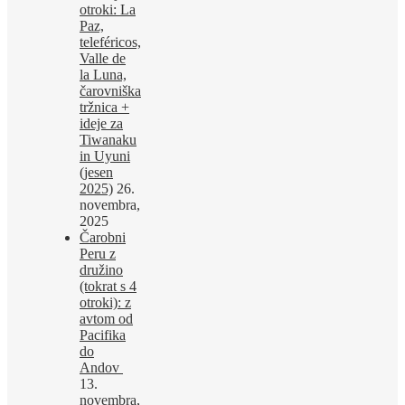
otroki: La
Paz,
teleféricos,
Valle de
la Luna,
čarovniška
tržnica +
ideje za
Tiwanaku
in Uyuni
(jesen
2025)
26.
novembra,
2025
Čarobni
Peru z
družino
(tokrat s 4
otroki): z
avtom od
Pacifika
do
Andov
13.
novembra,