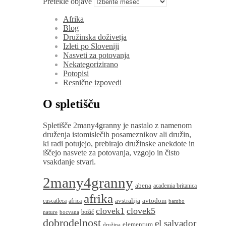
Pretekle objave
Afrika
Blog
Družinska doživetja
Izleti po Sloveniji
Nasveti za potovanja
Nekategorizirano
Potopisi
Resnične izpovedi
O spletišču
Spletišče 2many4granny je nastalo z namenom
druženja istomislečih posameznikov ali družin,
ki radi potujejo, prebirajo družinske anekdote in
iščejo nasvete za potovanja, vzgojo in čisto
vsakdanje stvari.
2many4granny
abena
academia britanica
afrika
avstralija
avtodom
cuscatleca
africa
bambo
clovek1
clovek5
božič
nature
bocvana
dobrodelnost
el salvador
elementum
družina