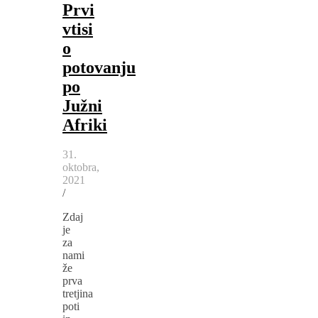
Prvi
vtisi
o
potovanju
po
Južni
Afriki
31.
oktobra,
2021
/
Zdaj
je
za
nami
že
prva
tretjina
poti