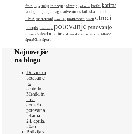
karitas
favn
intervju
jadranje
karibi
indija
hipp
jadrnica
language magic adventures
latinska amerika
labring
otroci
LMA
montessori
mastercard
nikon
minicity
potovanje
putovanje
potopis
potovanja
salvador
selitev
zdravje
riomare
slovenskakaritas
varnost
španščina
šport
Najnovejše
na blogu
Družinsko
potepanje
po
centralni
Mehiki in
naša
domača
potovalna
lekarna
24. aprila,
2026
Bolivija z