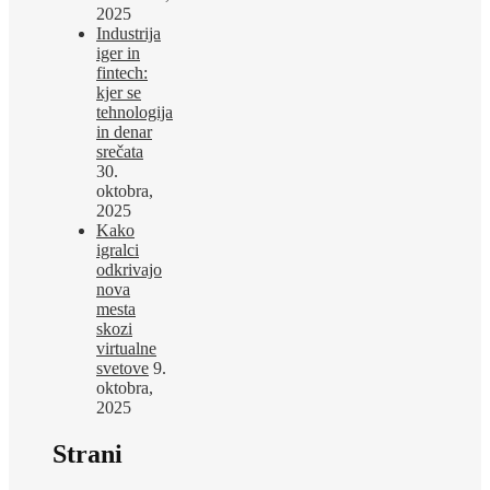
2025
Industrija
iger in
fintech:
kjer se
tehnologija
in denar
srečata
30.
oktobra,
2025
Kako
igralci
odkrivajo
nova
mesta
skozi
virtualne
svetove
9.
oktobra,
2025
Strani