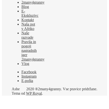
2many4granny
Blog
E-
Ekskluzivc
Kontakt
Naša pot
v Afriko
Naše
razvade
Pravila in
pogoji
nagradnih
iger
2many4granny
Vlog
Facebook
Instagram
E-pošta
Ashe
2020 ®2many4granny. Vse pravice pridržane.
Tema od
WP Royal
.