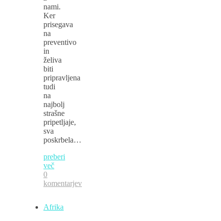
nami.
Ker
prisegava
na
preventivo
in
želiva
biti
pripravljena
tudi
na
najbolj
strašne
pripetljaje,
sva
poskrbela…
preberi
več
0
komentarjev
Afrika