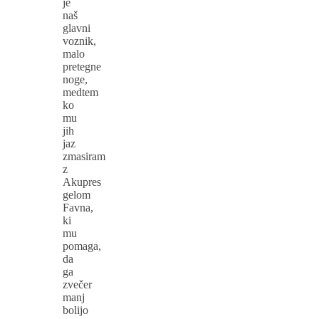
je
naš
glavni
voznik,
malo
pretegne
noge,
medtem
ko
mu
jih
jaz
zmasiram
z
Akupres
gelom
Favna,
ki
mu
pomaga,
da
ga
zvečer
manj
bolijo