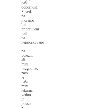
našo
odpornost.
Seveda
pa
moramo
biti
pripravljeni
tudi
na
nepričakovano
–
na
bolezni
ali
mini
nezgodice,
zato
je
naša
mini
lekarna
vedno
in
povsod
z