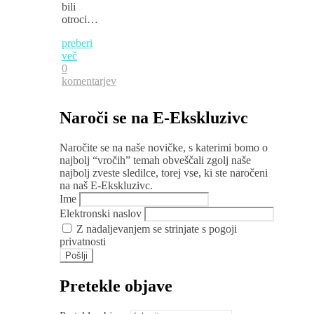
bili
otroci…
preberi
več
0
komentarjev
Naroči se na E-Ekskluzivc
Naročite se na naše novičke, s katerimi bomo o
najbolj “vročih” temah obveščali zgolj naše
najbolj zveste sledilce, torej vse, ki ste naročeni
na naš E-Ekskluzivc.
Ime
Elektronski naslov
Z nadaljevanjem se strinjate s pogoji
privatnosti
Pretekle objave