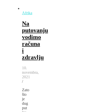
Afrika
Na
putovanju
vodimo
računa
i
zdravlju
10.
novembra,
2021
/
Zato
što
je
dug
put