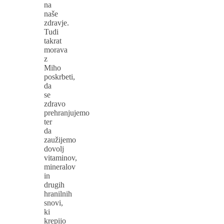
na
naše
zdravje.
Tudi
takrat
morava
z
Miho
poskrbeti,
da
se
zdravo
prehranjujemo
ter
da
zaužijemo
dovolj
vitaminov,
mineralov
in
drugih
hranilnih
snovi,
ki
krepijo