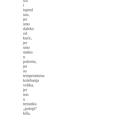
iza
i
ispred
nas,
jer
smo
daleko
od
kuće,
jer
smo
stalno
u
pokretu,
jer
su
temperaturna
kolebanja
velika,
jer
nas
u
trenutku
„potopi“
kiša,