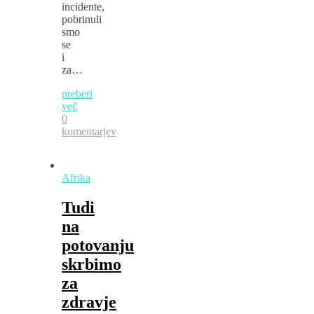
incidente,
pobrinuli
smo
se
i
za…
preberi
več
0
komentarjev
Afrika
Tudi
na
potovanju
skrbimo
za
zdravje