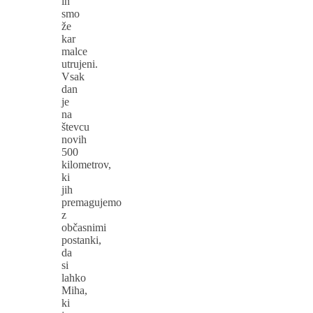
in
smo
že
kar
malce
utrujeni.
Vsak
dan
je
na
števcu
novih
500
kilometrov,
ki
jih
premagujemo
z
občasnimi
postanki,
da
si
lahko
Miha,
ki