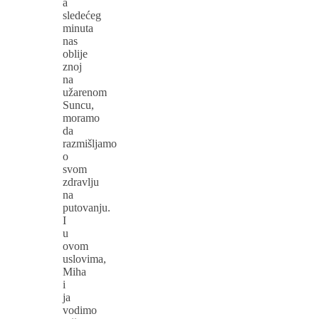
a
sledećeg
minuta
nas
oblije
znoj
na
užarenom
Suncu,
moramo
da
razmišljamo
o
svom
zdravlju
na
putovanju.
I
u
ovom
uslovima,
Miha
i
ja
vodimo