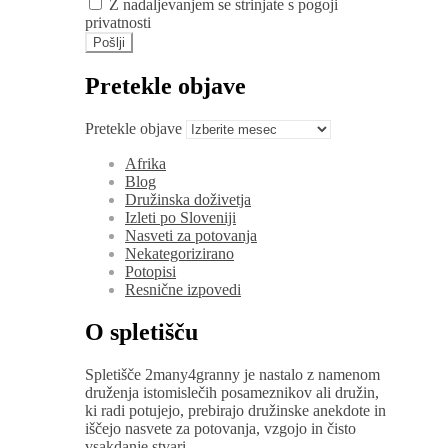
Z nadaljevanjem se strinjate s pogoji
privatnosti
Pretekle objave
Pretekle objave
Afrika
Blog
Družinska doživetja
Izleti po Sloveniji
Nasveti za potovanja
Nekategorizirano
Potopisi
Resnične izpovedi
O spletišču
Spletišče 2many4granny je nastalo z namenom
druženja istomislečih posameznikov ali družin,
ki radi potujejo, prebirajo družinske anekdote in
iščejo nasvete za potovanja, vzgojo in čisto
vsakdanje stvari.