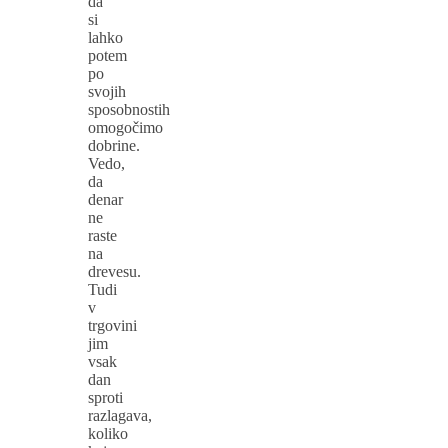
da
si
lahko
potem
po
svojih
sposobnostih
omogočimo
dobrine.
Vedo,
da
denar
ne
raste
na
drevesu.
Tudi
v
trgovini
jim
vsak
dan
sproti
razlagava,
koliko