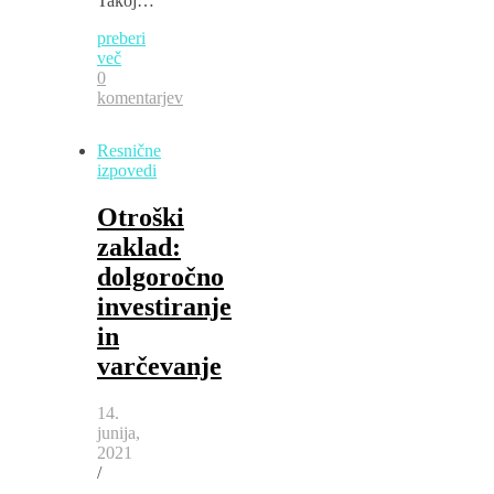
Takoj…
preberi
več
0
komentarjev
Resnične
izpovedi
Otroški
zaklad:
dolgoročno
investiranje
in
varčevanje
14.
junija,
2021
/