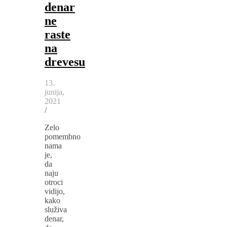
denar
ne
raste
na
drevesu
13.
junija,
2021
/
Zelo
pomembno
nama
je,
da
naju
otroci
vidijo,
kako
služiva
denar,