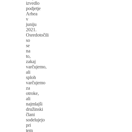
izvedlo
podjetje
Arhea
v
juniju
2021.
Osredotočili
so
se
na
to,
zakaj
varčujemo,
ali
sploh
varčujemo
za
otroke,
ali
najmlajši
družinski
člani
sodelujejo
pri
tem