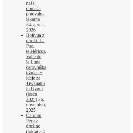
naša
domača
potovalna
lekarna
24. aprila,
2026
Bolivija z
otroki: La
Paz,
teleféricos,
Valle de
la Luna,
čarovniška
tržnica +
ideje za
Tiwanaku
in Uyuni
(jesen
2025)
26.
novembra,
2025
Čarobni
Peru z
družino
(tokrat s 4