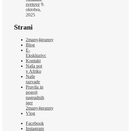
svetove
9.
oktobra,
2025
Strani
2many4granny
Blog
E-
Ekskluzivc
Kontakt
Naša pot
v Afriko
Naše
razvade
Pravila in
pogoji
nagradnih
iger
2many4granny
Vlog
Facebook
Instagram