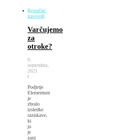
Resnične
izpovedi
Varčujemo
za
otroke?
6.
septembra,
2021
/
Podjetje
Elementum
je
zbralo
izsledke
raziskave,
ki
jo
je
zanj