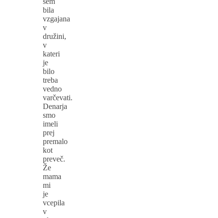
sem
bila
vzgajana
v
družini,
v
kateri
je
bilo
treba
vedno
varčevati.
Denarja
smo
imeli
prej
premalo
kot
preveč.
Že
mama
mi
je
vcepila
v