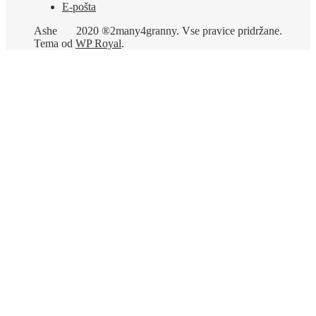
E-pošta
Ashe
2020 ®2many4granny. Vse pravice pridržane.
Tema od
WP Royal
.