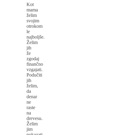
Kot
mama
želim
svojim
otrokom
le
najboljše.
Želim
jih
že
zgodaj
finančno
vzgajati.
Podučiti
jih
želim,
da
denar
ne
raste
na
drevesu.
Želim
jim
pokazati,