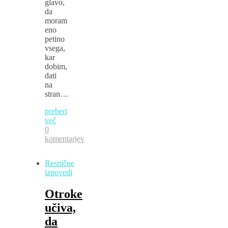
glavo,
da
moram
eno
petino
vsega,
kar
dobim,
dati
na
stran…
preberi
več
0
komentarjev
Resnične
izpovedi
Otroke
učiva,
da