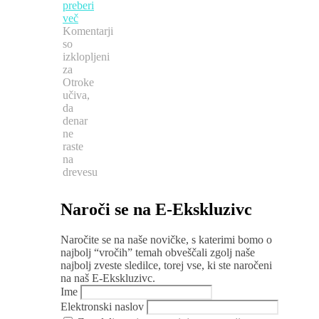
preberi
več
Komentarji
so
izklopljeni
za
Otroke
učiva,
da
denar
ne
raste
na
drevesu
Naroči se na E-Ekskluzivc
Naročite se na naše novičke, s katerimi bomo o
najbolj “vročih” temah obveščali zgolj naše
najbolj zveste sledilce, torej vse, ki ste naročeni
na naš E-Ekskluzivc.
Ime
Elektronski naslov