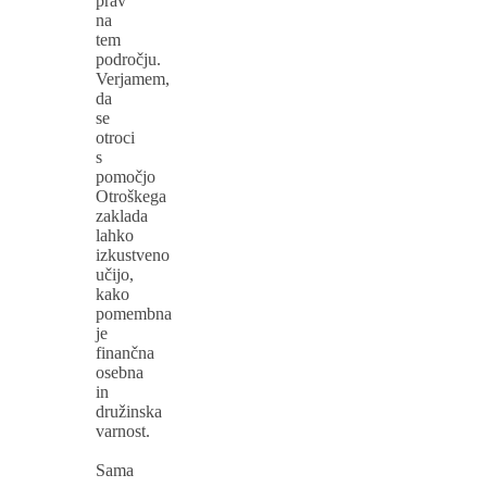
prav
na
tem
področju.
Verjamem,
da
se
otroci
s
pomočjo
Otroškega
zaklada
lahko
izkustveno
učijo,
kako
pomembna
je
finančna
osebna
in
družinska
varnost.
Sama