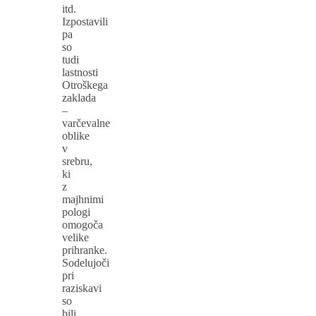
itd.
Izpostavili
pa
so
tudi
lastnosti
Otroškega
zaklada
–
varčevalne
oblike
v
srebru,
ki
z
majhnimi
pologi
omogoča
velike
prihranke.
Sodelujoči
pri
raziskavi
so
bili