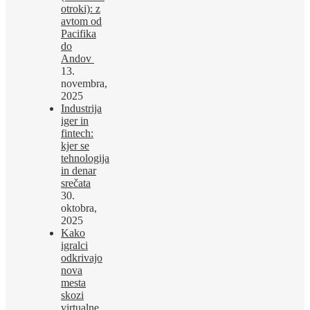
otroki): z
avtom od
Pacifika
do
Andov
13.
novembra,
2025
Industrija
iger in
fintech:
kjer se
tehnologija
in denar
srečata
30.
oktobra,
2025
Kako
igralci
odkrivajo
nova
mesta
skozi
virtualne