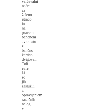
varčevalni
načrt
za
želeno
igračo
in
na
pravem
bančnem
avtomatu
z
bančno
kartico
dvigovali
Toli
evre,
ki
so
jih
zaslužili
z
opravljanjem
različnih
nalog
v