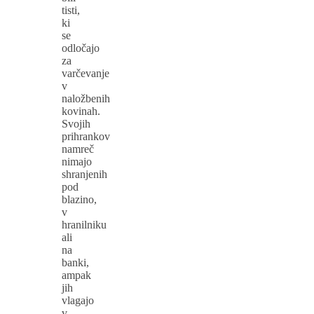
tisti,
ki
se
odločajo
za
varčevanje
v
naložbenih
kovinah.
Svojih
prihrankov
namreč
nimajo
shranjenih
pod
blazino,
v
hranilniku
ali
na
banki,
ampak
jih
vlagajo
v