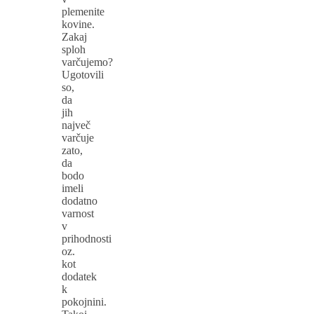
plemenite
kovine.
Zakaj
sploh
varčujemo?
Ugotovili
so,
da
jih
največ
varčuje
zato,
da
bodo
imeli
dodatno
varnost
v
prihodnosti
oz.
kot
dodatek
k
pokojnini.