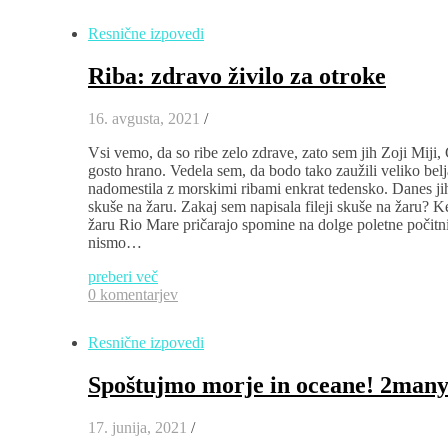
Resnične izpovedi
Riba: zdravo živilo za otroke
16. avgusta, 2021
/
Vsi vemo, da so ribe zelo zdrave, zato sem jih Zoji Miji,
gosto hrano. Vedela sem, da bodo tako zaužili veliko bel
nadomestila z morskimi ribami enkrat tedensko. Danes jih 
skuše na žaru. Zakaj sem napisala fileji skuše na žaru? 
žaru Rio Mare pričarajo spomine na dolge poletne počitnic
nismo…
preberi več
0 komentarjev
Resnične izpovedi
Spoštujmo morje in oceane! 2many4
17. junija, 2021
/