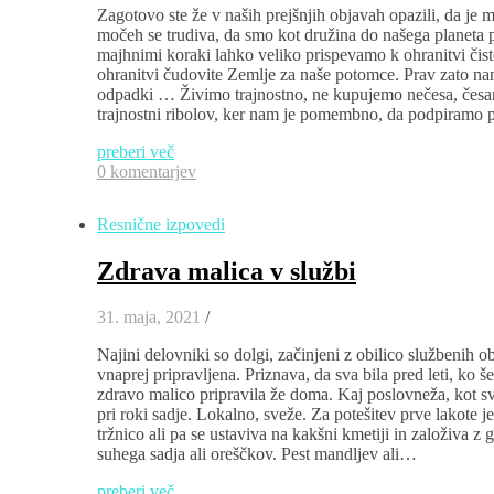
Zagotovo ste že v naših prejšnjih objavah opazili, da je 
močeh se trudiva, da smo kot družina do našega planeta pri
majhnimi koraki lahko veliko prispevamo k ohranitvi čis
ohranitvi čudovite Zemlje za naše potomce. Prav zato n
odpadki … Živimo trajnostno, ne kupujemo nečesa, česa
trajnostni ribolov, ker nam je pomembno, da podpiramo 
preberi več
0 komentarjev
Resnične izpovedi
Zdrava malica v službi
31. maja, 2021
/
Najini delovniki so dolgi, začinjeni z obilico službenih o
vnaprej pripravljena. Priznava, da sva bila pred leti, ko š
zdravo malico pripravila že doma. Kaj poslovneža, kot s
pri roki sadje. Lokalno, sveže. Za potešitev prve lakote j
tržnico ali pa se ustaviva na kakšni kmetiji in založiva 
suhega sadja ali oreščkov. Pest mandljev ali…
preberi več