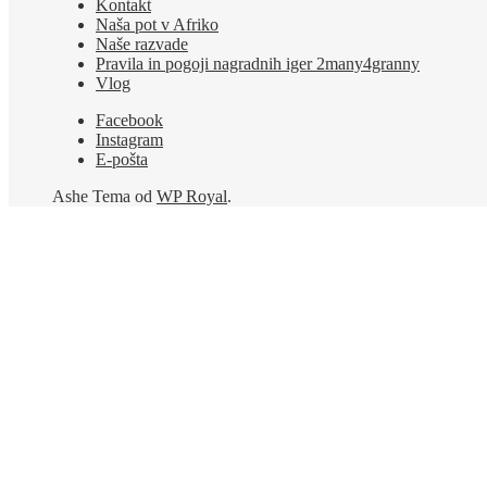
Kontakt
Naša pot v Afriko
Naše razvade
Pravila in pogoji nagradnih iger 2many4granny
Vlog
Facebook
Instagram
E-pošta
Ashe Tema od
WP Royal
.