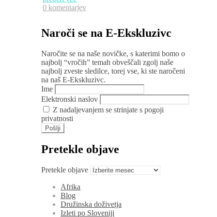
0 komentarjev
Naroči se na E-Ekskluzivc
Naročite se na naše novičke, s katerimi bomo o
najbolj “vročih” temah obveščali zgolj naše
najbolj zveste sledilce, torej vse, ki ste naročeni
na naš E-Ekskluzivc.
Ime
Elektronski naslov
Z nadaljevanjem se strinjate s pogoji
privatnosti
Pretekle objave
Pretekle objave
Afrika
Blog
Družinska doživetja
Izleti po Sloveniji