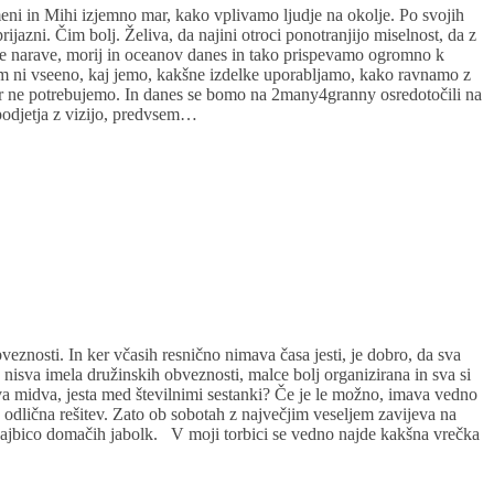
meni in Mihi izjemno mar, kako vplivamo ljudje na okolje. Po svojih
jazni. Čim bolj. Želiva, da najini otroci ponotranjijo miselnost, da z
te narave, morij in oceanov danes in tako prispevamo ogromno k
am ni vseeno, kaj jemo, kakšne izdelke uporabljamo, kako ravnamo z
r ne potrebujemo. In danes se bomo na 2many4granny osredotočili na
podjetja z vizijo, predvsem…
bveznosti. In ker včasih resnično nimava časa jesti, je dobro, da sva
e nisva imela družinskih obveznosti, malce bolj organizirana in sva si
va midva, jesta med številnimi sestanki? Če je le možno, imava vedno
e odlična rešitev. Zato ob sobotah z največjim veseljem zavijeva na
z gajbico domačih jabolk. V moji torbici se vedno najde kakšna vrečka