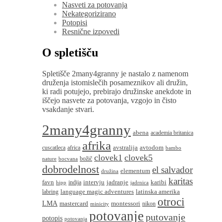
Nasveti za potovanja
Nekategorizirano
Potopisi
Resnične izpovedi
O spletišču
Spletišče 2many4granny je nastalo z namenom
druženja istomislečih posameznikov ali družin,
ki radi potujejo, prebirajo družinske anekdote in
iščejo nasvete za potovanja, vzgojo in čisto
vsakdanje stvari.
2many4granny
abena
academia britanica
afrika
avstralija
avtodom
cuscatleca
africa
bambo
clovek1
clovek5
božič
nature
bocvana
dobrodelnost
el salvador
elementum
družina
karitas
favn
intervju
jadranje
karibi
indija
hipp
jadrnica
language magic adventures
latinska amerika
labring
otroci
LMA
montessori
mastercard
nikon
minicity
potovanje
putovanje
potopis
potovanja