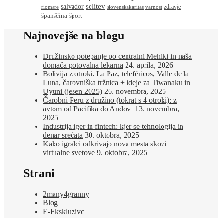
salvador
selitev
zdravje
riomare
slovenskakaritas
varnost
španščina
šport
Najnovejše na blogu
Družinsko potepanje po centralni Mehiki in naša
domača potovalna lekarna
24. aprila, 2026
Bolivija z otroki: La Paz, teleféricos, Valle de la
Luna, čarovniška tržnica + ideje za Tiwanaku in
Uyuni (jesen 2025)
26. novembra, 2025
Čarobni Peru z družino (tokrat s 4 otroki): z
avtom od Pacifika do Andov
13. novembra,
2025
Industrija iger in fintech: kjer se tehnologija in
denar srečata
30. oktobra, 2025
Kako igralci odkrivajo nova mesta skozi
virtualne svetove
9. oktobra, 2025
Strani
2many4granny
Blog
E-Ekskluzivc