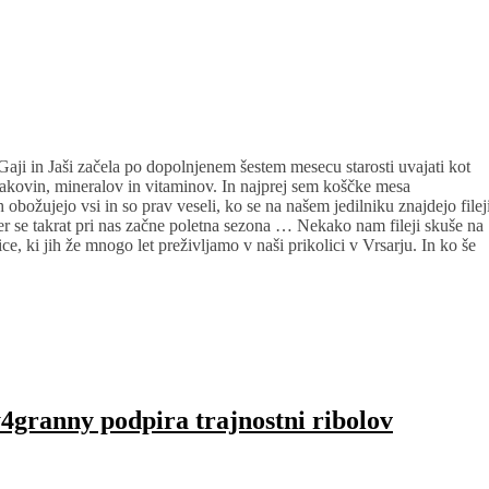
 Gaji in Jaši začela po dopolnjenem šestem mesecu starosti uvajati kot
jakovin, mineralov in vitaminov. In najprej sem koščke mesa
obožujejo vsi in so prav veseli, ko se na našem jedilniku znajdejo filej
Ker se takrat pri nas začne poletna sezona … Nekako nam fileji skuše na
e, ki jih že mnogo let preživljamo v naši prikolici v Vrsarju. In ko še
granny podpira trajnostni ribolov