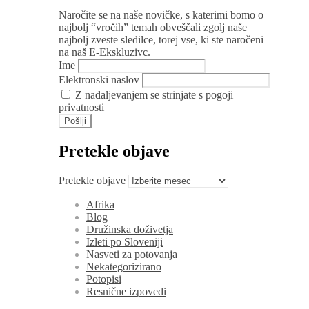
Naročite se na naše novičke, s katerimi bomo o
najbolj “vročih” temah obveščali zgolj naše
najbolj zveste sledilce, torej vse, ki ste naročeni
na naš E-Ekskluzivc.
Ime
Elektronski naslov
Z nadaljevanjem se strinjate s pogoji
privatnosti
Pretekle objave
Pretekle objave
Afrika
Blog
Družinska doživetja
Izleti po Sloveniji
Nasveti za potovanja
Nekategorizirano
Potopisi
Resnične izpovedi