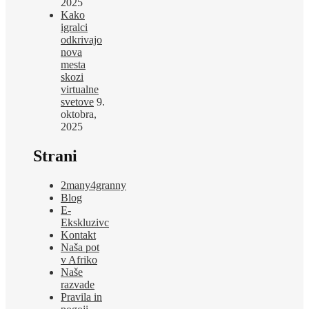
2025
Kako
igralci
odkrivajo
nova
mesta
skozi
virtualne
svetove
9.
oktobra,
2025
Strani
2many4granny
Blog
E-
Ekskluzivc
Kontakt
Naša pot
v Afriko
Naše
razvade
Pravila in