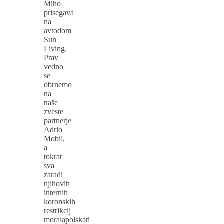
Miho
prisegava
na
avtodom
Sun
Living.
Prav
vedno
se
obrnemo
na
naše
zveste
partnerje
Adrio
Mobil,
a
tokrat
sva
zaradi
njihovih
internih
koronskih
restrikcij
moralapoiskati