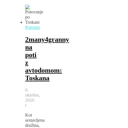
Potopisi
2many4granny
na
poti
z
avtodomom:
Toskana
6.
oktobra,
2020
/
Kot
sestavljena
družina,