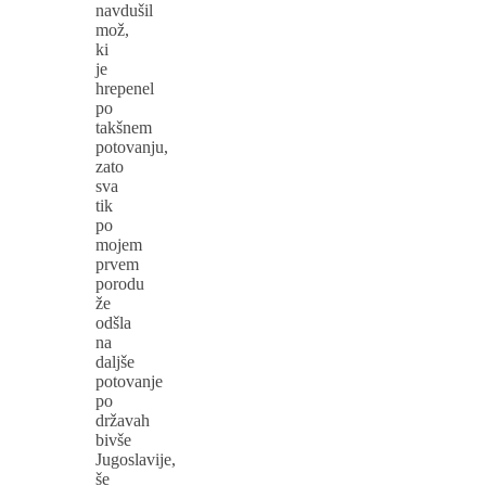
navdušil
mož,
ki
je
hrepenel
po
takšnem
potovanju,
zato
sva
tik
po
mojem
prvem
porodu
že
odšla
na
daljše
potovanje
po
državah
bivše
Jugoslavije,
še