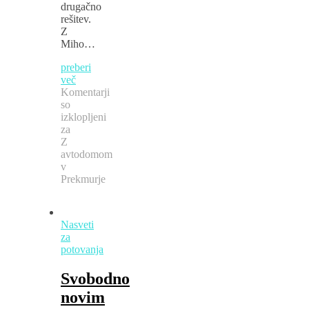
drugačno
rešitev.
Z
Miho…
preberi
več
Komentarji
so
izklopljeni
za
Z
avtodomom
v
Prekmurje
Nasveti
za
potovanja
Svobodno
novim