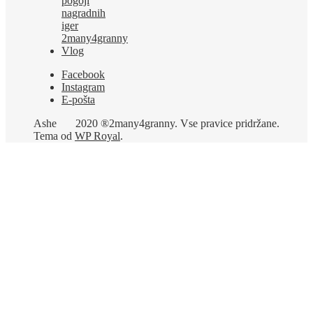
pogoji
nagradnih
iger
2many4granny
Vlog
Facebook
Instagram
E-pošta
Ashe
2020 ®2many4granny. Vse pravice pridržane.
Tema od
WP Royal
.