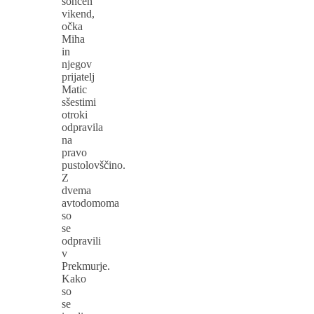
sončen
vikend,
očka
Miha
in
njegov
prijatelj
Matic
sšestimi
otroki
odpravila
na
pravo
pustolovščino.
Z
dvema
avtodomoma
so
se
odpravili
v
Prekmurje.
Kako
so
se