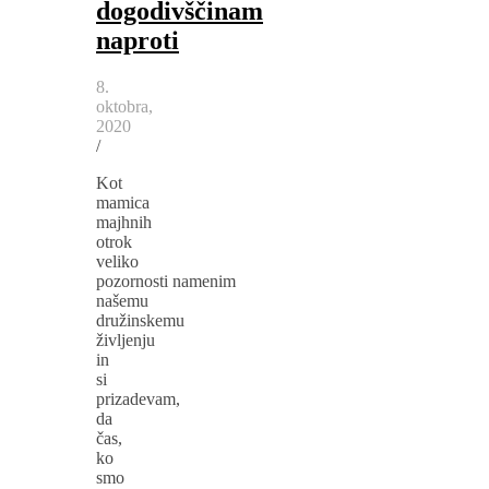
dogodivščinam
naproti
8.
oktobra,
2020
/
Kot
mamica
majhnih
otrok
veliko
pozornosti namenim
našemu
družinskemu
življenju
in
si
prizadevam,
da
čas,
ko
smo