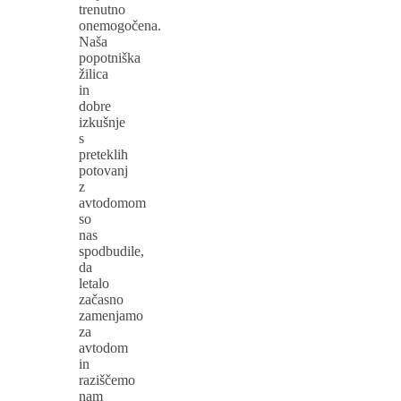
trenutno
onemogočena.
Naša
popotniška
žilica
in
dobre
izkušnje
s
preteklih
potovanj
z
avtodomom
so
nas
spodbudile,
da
letalo
začasno
zamenjamo
za
avtodom
in
raziščemo
nam