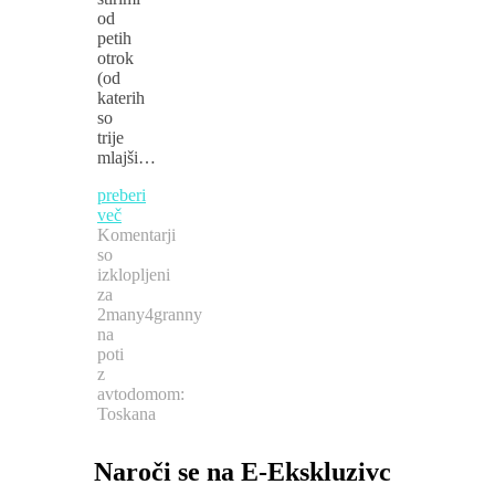
od
petih
otrok
(od
katerih
so
trije
mlajši…
preberi
več
Komentarji
so
izklopljeni
za
2many4granny
na
poti
z
avtodomom:
Toskana
Naroči se na E-Ekskluzivc