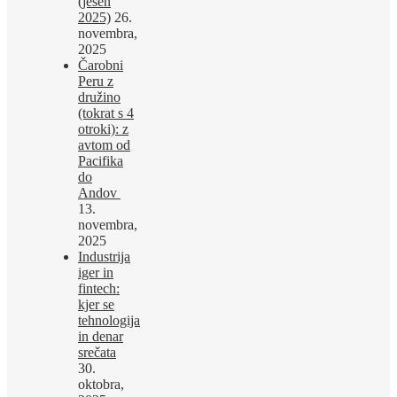
(jesen
2025)
26.
novembra,
2025
Čarobni
Peru z
družino
(tokrat s 4
otroki): z
avtom od
Pacifika
do
Andov
13.
novembra,
2025
Industrija
iger in
fintech:
kjer se
tehnologija
in denar
srečata
30.
oktobra,