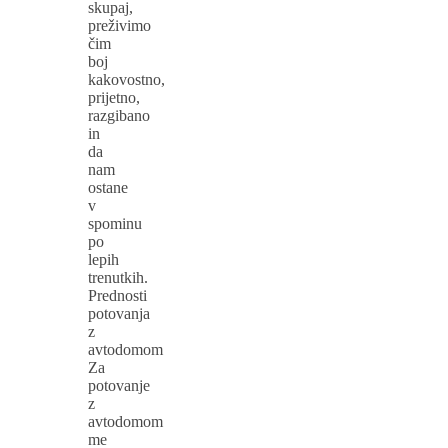
skupaj,
preživimo
čim
boj
kakovostno,
prijetno,
razgibano
in
da
nam
ostane
v
spominu
po
lepih
trenutkih.
Prednosti
potovanja
z
avtodomom
Za
potovanje
z
avtodomom
me