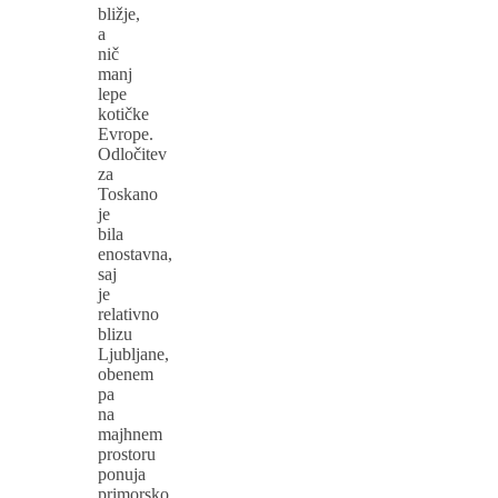
bližje,
a
nič
manj
lepe
kotičke
Evrope.
Odločitev
za
Toskano
je
bila
enostavna,
saj
je
relativno
blizu
Ljubljane,
obenem
pa
na
majhnem
prostoru
ponuja
primorsko