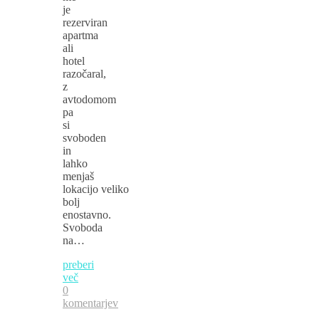
je
rezerviran
apartma
ali
hotel
razočaral,
z
avtodomom
pa
si
svoboden
in
lahko
menjaš
lokacijo veliko
bolj
enostavno.
Svoboda
na…
preberi
več
0
komentarjev