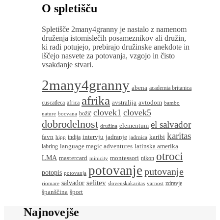
O spletišču
Spletišče 2many4granny je nastalo z namenom
druženja istomislečih posameznikov ali družin,
ki radi potujejo, prebirajo družinske anekdote in
iščejo nasvete za potovanja, vzgojo in čisto
vsakdanje stvari.
2many4granny
abena
academia britanica
afrika
avstralija
avtodom
cuscatleca
africa
bambo
clovek1
clovek5
božič
nature
bocvana
dobrodelnost
el salvador
elementum
družina
karitas
favn
intervju
jadranje
karibi
indija
hipp
jadrnica
language magic adventures
latinska amerika
labring
otroci
LMA
montessori
mastercard
nikon
minicity
potovanje
putovanje
potopis
potovanja
salvador
selitev
zdravje
riomare
slovenskakaritas
varnost
španščina
šport
Najnovejše