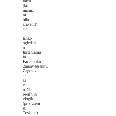
imeli
(ko
mamic
ni
bilo
zraven:)),
ste
si
lahko
ogledali
na
Instagramu
in
Facebooku
2many4granny.
Zagotovo
ste
že
v
naših
prejšnjih
vlogih
(predvsem
iz
Toskane)