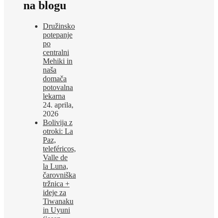
na blogu
Družinsko
potepanje
po
centralni
Mehiki in
naša
domača
potovalna
lekarna
24. aprila,
2026
Bolivija z
otroki: La
Paz,
teleféricos,
Valle de
la Luna,
čarovniška
tržnica +
ideje za
Tiwanaku
in Uyuni