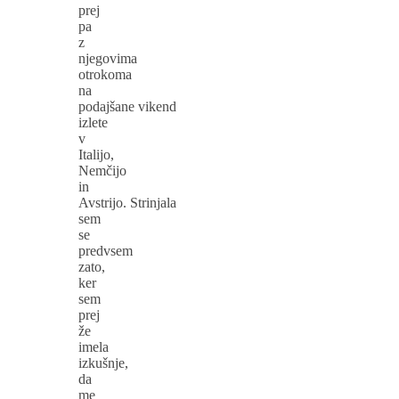
prej
pa
z
njegovima
otrokoma
na
podajšane vikend
izlete
v
Italijo,
Nemčijo
in
Avstrijo. Strinjala
sem
se
predvsem
zato,
ker
sem
prej
že
imela
izkušnje,
da
me