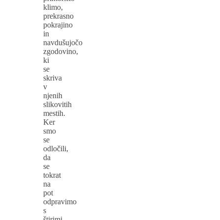
klimo,
prekrasno
pokrajino
in
navdušujočo
zgodovino,
ki
se
skriva
v
njenih
slikovitih
mestih.
Ker
smo
se
odločili,
da
se
tokrat
na
pot
odpravimo
s
štirimi