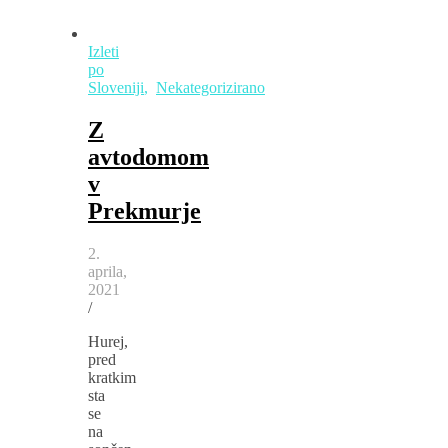
Izleti
po
Sloveniji
,
Nekategorizirano
Z
avtodomom
v
Prekmurje
2.
aprila,
2021
/
Hurej,
pred
kratkim
sta
se
na