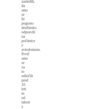
zasledili,
da
smo
se
že
pogosto
družinsko
odpravili
na
počitnice
z
avtodomom.
Prvič
smo
se
za
to
odločili
pred
10
leti
in
od
takrat
z