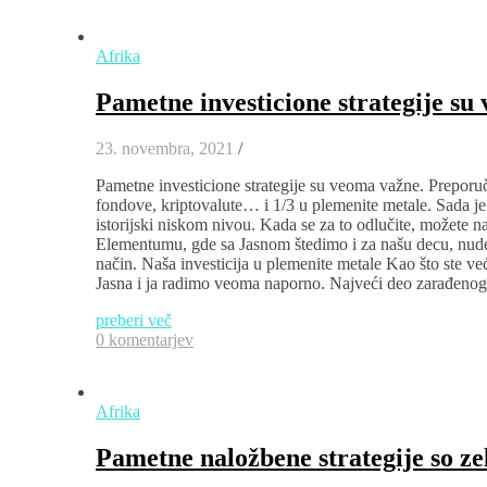
Afrika
Pametne investicione strategije su
23. novembra, 2021
/
Pametne investicione strategije su veoma važne. Preporuč
fondove, kriptovalute… i 1/3 u plemenite metale. Sada je
istorijski niskom nivou. Kada se za to odlučite, možete n
Elementumu, gde sa Jasnom štedimo i za našu decu, nude
način. Naša investicija u plemenite metale Kao što ste v
Jasna i ja radimo veoma naporno. Najveći deo zarađeno
preberi več
0 komentarjev
Afrika
Pametne naložbene strategije so 