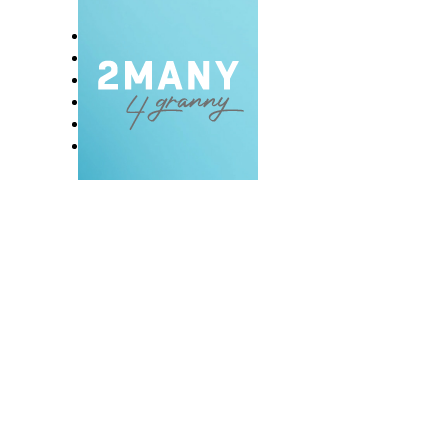
DOMOV
BLOG
VLOG
NAŠE RAZVADE
KONTAKT
E-EKSKLUZIVC