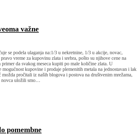
 veoma važne
uje se podela ulaganja na:1/3 u nekretnine, 1/3 u akcije, novac,
 pravo vreme za kupovinu zlata i srebra, pošto su njihove cene na
a primer da svakog meseca kupiti po male količine zlata. U
 mogućnost kupovine i prodaje plemenitih metala na jednostavan i lak
eć možda pročitali iz naših blogova i postova na društvenim mrežama,
g novca uložili smo…
zelo pomembne