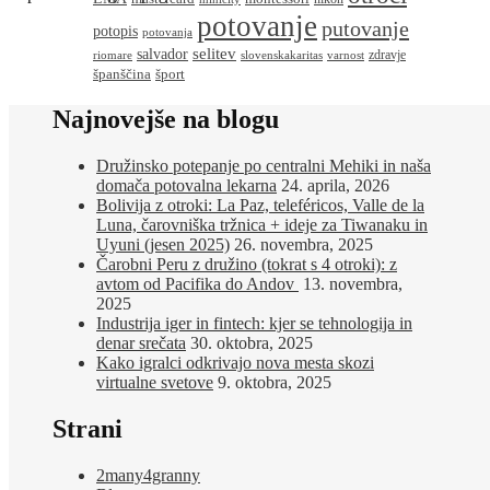
potovanje
putovanje
potopis
potovanja
salvador
selitev
zdravje
riomare
slovenskakaritas
varnost
španščina
šport
Najnovejše na blogu
Družinsko potepanje po centralni Mehiki in naša
domača potovalna lekarna
24. aprila, 2026
Bolivija z otroki: La Paz, teleféricos, Valle de la
Luna, čarovniška tržnica + ideje za Tiwanaku in
Uyuni (jesen 2025)
26. novembra, 2025
Čarobni Peru z družino (tokrat s 4 otroki): z
avtom od Pacifika do Andov
13. novembra,
2025
Industrija iger in fintech: kjer se tehnologija in
denar srečata
30. oktobra, 2025
Kako igralci odkrivajo nova mesta skozi
virtualne svetove
9. oktobra, 2025
Strani
2many4granny