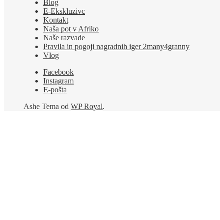
Blog
E-Ekskluzivc
Kontakt
Naša pot v Afriko
Naše razvade
Pravila in pogoji nagradnih iger 2many4granny
Vlog
Facebook
Instagram
E-pošta
Ashe Tema od
WP Royal
.