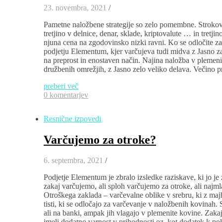
23. novembra, 2021
/
Pametne naložbene strategije so zelo pomembne. Strokovn
tretjino v delnice, denar, sklade, kriptovalute … in tretjin
njuna cena na zgodovinsko nizki ravni. Ko se odločite za
podjetju Elementum, kjer varčujeva tudi midva z Jasno z
na preprost in enostaven način. Najina naložba v plemenit
družbenih omrežjih, z Jasno zelo veliko delava. Večino p
preberi več
0 komentarjev
Resnične izpovedi
Varčujemo za otroke?
6. septembra, 2021
/
Podjetje Elementum je zbralo izsledke raziskave, ki jo je 
zakaj varčujemo, ali sploh varčujemo za otroke, ali najmlajš
Otroškega zaklada – varčevalne oblike v srebru, ki z maj
tisti, ki se odločajo za varčevanje v naložbenih kovinah
ali na banki, ampak jih vlagajo v plemenite kovine. Zaka
imeli dodatno varnost v prihodnosti oz. kot dodatek k p