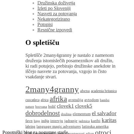
Družinska doživetja
Izleti po Sloveniji
Nasveti za potovanja
Nekategorizirano
Potopisi
Resnične izpovedi
O spletišču
Spletišče 2many4granny je nastalo z namenom
druženja istomislečih posameznikov ali družin,
ki radi potujejo, prebirajo družinske anekdote in
iščejo nasvete za potovanja, vzgojo in čisto
vsakdanje stvari.
2many4granny
abena
academia britanica
afrika
avstralija
avtodom
cuscatleca
africa
bambo
clovek1
clovek5
božič
nature
bocvana
dobrodelnost
el salvador
elementum
družina
karitas
favn
intervju
jadranje
karibi
indija
hipp
jadrnica
language magic adventures
latinska amerika
labring
otroci
Popotniški blog za pogumne starše.
LMA
montessori
mastercard
nikon
minicity