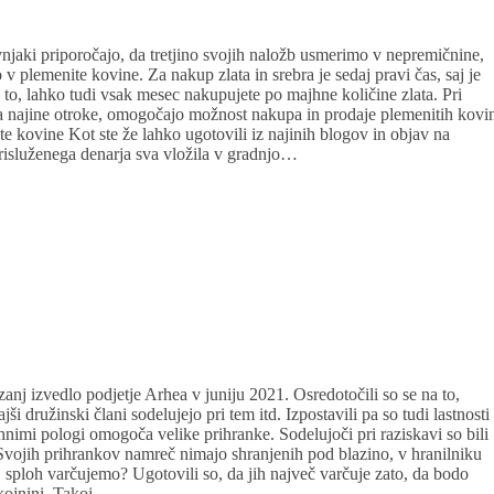
jaki priporočajo, da tretjino svojih naložb usmerimo v nepremičnine,
o v plemenite kovine. Za nakup zlata in srebra je sedaj pravi čas, saj je
 to, lahko tudi vsak mesec nakupujete po majhne količine zlata. Pri
a najine otroke, omogočajo možnost nakupa in prodaje plemenitih kovi
e kovine Kot ste že lahko ugotovili iz najinih blogov in objav na
risluženega denarja sva vložila v gradnjo…
zanj izvedlo podjetje Arhea v juniju 2021. Osredotočili so se na to,
i družinski člani sodelujejo pri tem itd. Izpostavili pa so tudi lastnosti
hnimi pologi omogoča velike prihranke. Sodelujoči pri raziskavi so bili
. Svojih prihrankov namreč nimajo shranjenih pod blazino, v hranilniku
j sploh varčujemo? Ugotovili so, da jih največ varčuje zato, da bodo
okojnini. Takoj…