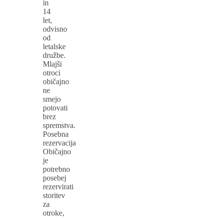
in
14
let,
odvisno
od
letalske
družbe.
Mlajši
otroci
običajno
ne
smejo
potovati
brez
spremstva.
Posebna
rezervacija
Običajno
je
potrebno
posebej
rezervirati
storitev
za
otroke,