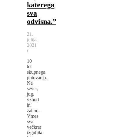
katerega
sva
odvisna.”
21.
julija,
2021
/
10
let
skupnega
potovanja.
Na
sever,
jug,
vzhod
in
zahod.
Vmes
sva
večkrat
izgubila