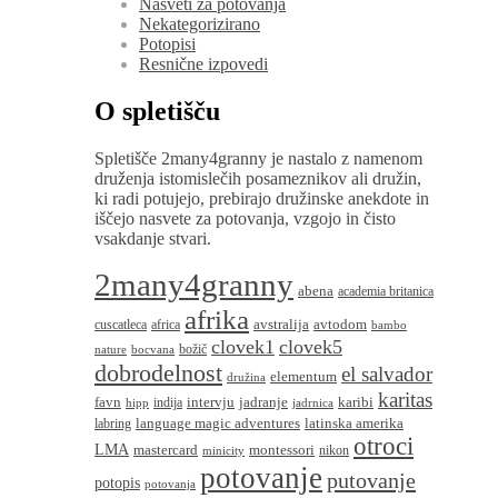
Nasveti za potovanja
Nekategorizirano
Potopisi
Resnične izpovedi
O spletišču
Spletišče 2many4granny je nastalo z namenom
druženja istomislečih posameznikov ali družin,
ki radi potujejo, prebirajo družinske anekdote in
iščejo nasvete za potovanja, vzgojo in čisto
vsakdanje stvari.
2many4granny
abena
academia britanica
afrika
avstralija
avtodom
cuscatleca
africa
bambo
clovek1
clovek5
božič
nature
bocvana
dobrodelnost
el salvador
elementum
družina
karitas
favn
intervju
jadranje
karibi
indija
hipp
jadrnica
language magic adventures
latinska amerika
labring
otroci
LMA
montessori
mastercard
nikon
minicity
potovanje
putovanje
potopis
potovanja