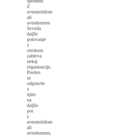
spomine.
Z
avtomobilom
ali
avtodomom
Seveda
daljše
potovanje
z
otrokom
zahteva
nekaj
organizacije.
Preden
se
odpravite
z
njim
na
daljšo
pot
z
avtomobilom
ali
avtodomom,