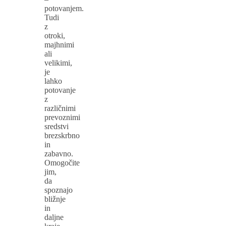
potovanjem.
Tudi
z
otroki,
majhnimi
ali
velikimi,
je
lahko
potovanje
z
različnimi
prevoznimi
sredstvi
brezskrbno
in
zabavno.
Omogočite
jim,
da
spoznajo
bližnje
in
daljne