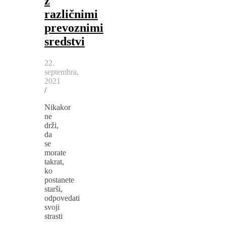
z
različnimi
prevoznimi
sredstvi
22.
septembra,
2021
/
Nikakor
ne
drži,
da
se
morate
takrat,
ko
postanete
starši,
odpovedati
svoji
strasti
–