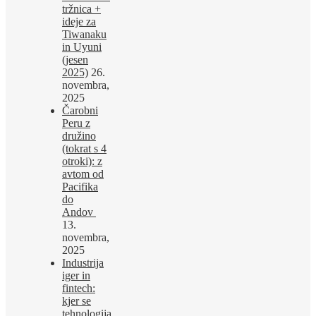
tržnica +
ideje za
Tiwanaku
in Uyuni
(jesen
2025)
26.
novembra,
2025
Čarobni
Peru z
družino
(tokrat s 4
otroki): z
avtom od
Pacifika
do
Andov
13.
novembra,
2025
Industrija
iger in
fintech:
kjer se
tehnologija