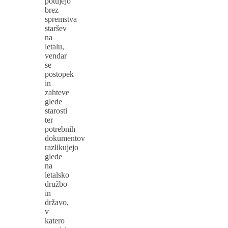
potujejo
brez
spremstva
staršev
na
letalu,
vendar
se
postopek
in
zahteve
glede
starosti
ter
potrebnih
dokumentov
razlikujejo
glede
na
letalsko
družbo
in
državo,
v
katero