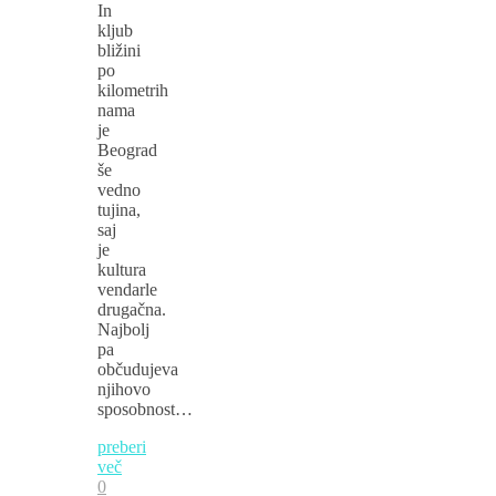
In
kljub
bližini
po
kilometrih
nama
je
Beograd
še
vedno
tujina,
saj
je
kultura
vendarle
drugačna.
Najbolj
pa
občudujeva
njihovo
sposobnost…
preberi
več
0