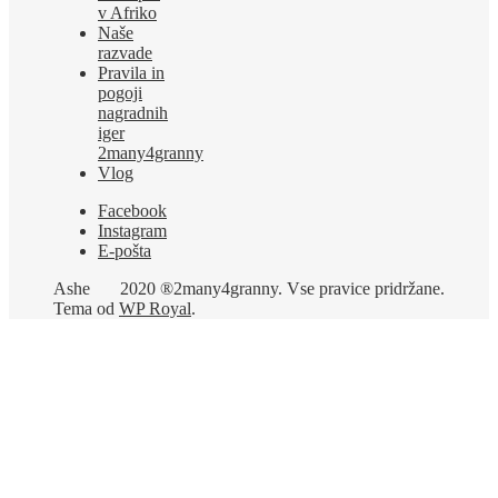
v Afriko
Naše
razvade
Pravila in
pogoji
nagradnih
iger
2many4granny
Vlog
Facebook
Instagram
E-pošta
Ashe
2020 ®2many4granny. Vse pravice pridržane.
Tema od
WP Royal
.