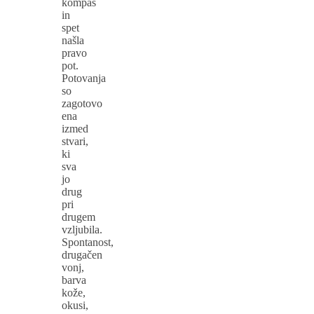
kompas
in
spet
našla
pravo
pot.
Potovanja
so
zagotovo
ena
izmed
stvari,
ki
sva
jo
drug
pri
drugem
vzljubila.
Spontanost,
drugačen
vonj,
barva
kože,
okusi,