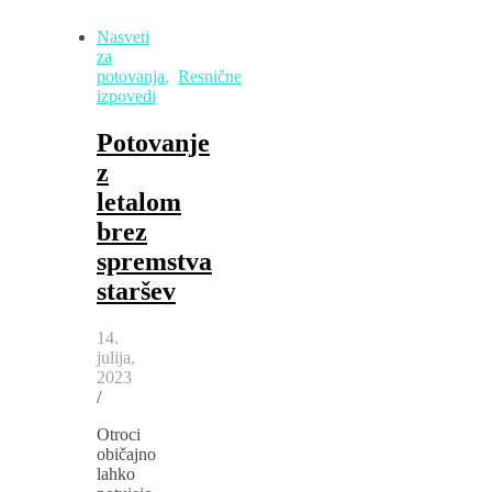
Nasveti
za
potovanja
,
Resnične
izpovedi
Potovanje
z
letalom
brez
spremstva
staršev
14.
julija,
2023
/
Otroci
običajno
lahko