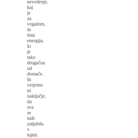
nevedenje,
kaj
je
za
vogalom,
in
tista
energija,
ki
je
tako
drugačna
od
domače.
In
verjetno
ni
naključje,
da
sva
se
tudi
zaljubila
v
tujini.