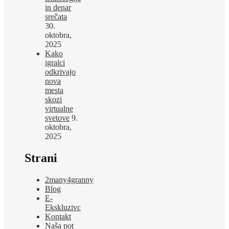
in denar
srečata
30.
oktobra,
2025
Kako
igralci
odkrivajo
nova
mesta
skozi
virtualne
svetove
9.
oktobra,
2025
Strani
2many4granny
Blog
E-
Ekskluzivc
Kontakt
Naša pot