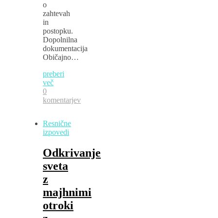
o
zahtevah
in
postopku.
Dopolnilna
dokumentacija
Običajno…
preberi
več
0
komentarjev
Resnične
izpovedi
Odkrivanje
sveta
z
majhnimi
otroki