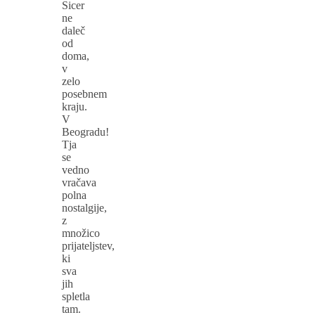
Sicer
ne
daleč
od
doma,
v
zelo
posebnem
kraju.
V
Beogradu!
Tja
se
vedno
vračava
polna
nostalgije,
z
množico
prijateljstev,
ki
sva
jih
spletla
tam.