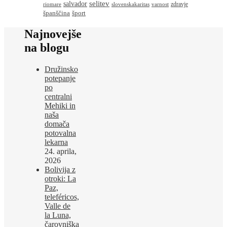
salvador
selitev
zdravje
riomare
slovenskakaritas
varnost
španščina
šport
Najnovejše
na blogu
Družinsko
potepanje
po
centralni
Mehiki in
naša
domača
potovalna
lekarna
24. aprila,
2026
Bolivija z
otroki: La
Paz,
teleféricos,
Valle de
la Luna,
čarovniška