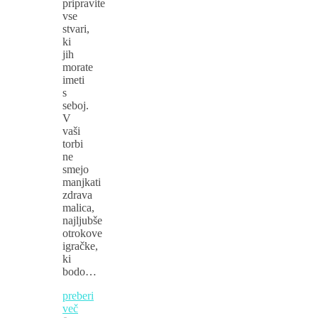
pripravite
vse
stvari,
ki
jih
morate
imeti
s
seboj.
V
vaši
torbi
ne
smejo
manjkati
zdrava
malica,
najljubše
otrokove
igračke,
ki
bodo…
preberi
več