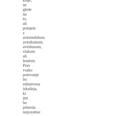
kraje,
ne
glede
na
to,
ali
potujete
z
avtomobilom,
avtodomom,
avtobusom,
vlakom
ali
letalom.
Prav
vsako
potovanje
bo
edinstvena
izkušnja,
ki
jim
bo
prinesla
nepozabne