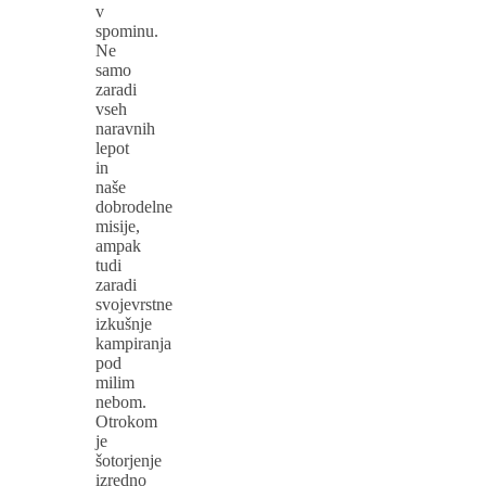
v
spominu.
Ne
samo
zaradi
vseh
naravnih
lepot
in
naše
dobrodelne
misije,
ampak
tudi
zaradi
svojevrstne
izkušnje
kampiranja
pod
milim
nebom.
Otrokom
je
šotorjenje
izredno