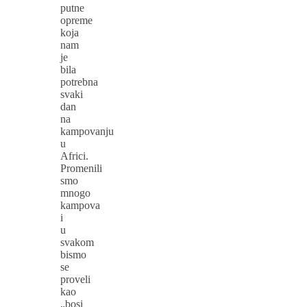
putne
opreme
koja
nam
je
bila
potrebna
svaki
dan
na
kampovanju
u
Africi.
Promenili
smo
mnogo
kampova
i
u
svakom
bismo
se
proveli
kao
„bosi