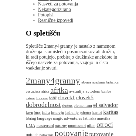
Nasveti za potovanja
Nekategorizirano
Potopisi
Resnične izpovedi
O spletišču
Spletišče 2many4granny je nastalo z namenom
druženja istomislečih posameznikov ali družin,
ki radi potujejo, prebirajo družinske anekdote in
iščejo nasvete za potovanja, vzgojo in čisto
vsakdanje stvari.
2many4granny
abena
academia britanica
afrika
avstralija
avtodom
cuscatleca
africa
bambo
clovek1
clovek5
božič
nature
bocvana
dobrodelnost
el salvador
elementum
družina
karitas
favn
intervju
jadranje
karibi
indija
hipp
jadrnica
language magic adventures
latinska amerika
labring
otroci
LMA
montessori
mastercard
nikon
minicity
potovanje
putovanje
potopis
potovanja