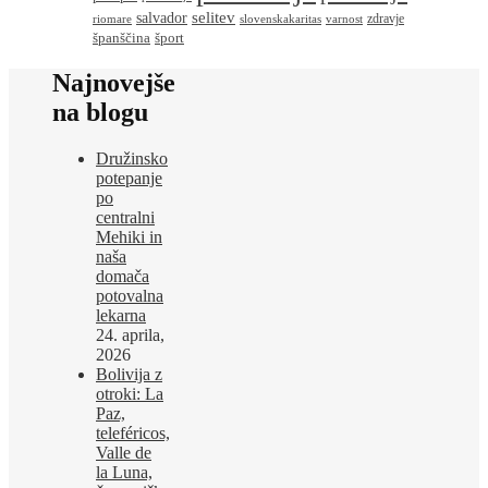
salvador
selitev
zdravje
riomare
slovenskakaritas
varnost
španščina
šport
Najnovejše
na blogu
Družinsko
potepanje
po
centralni
Mehiki in
naša
domača
potovalna
lekarna
24. aprila,
2026
Bolivija z
otroki: La
Paz,
teleféricos,
Valle de
la Luna,