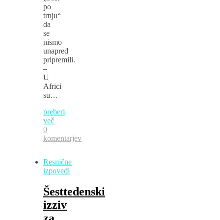
po
trnju“
da
se
nismo
unapred
pripremili.
–
U
Africi
su…
preberi
več
0
komentarjev
Resnične
izpovedi
Šesttedenski
izziv
za