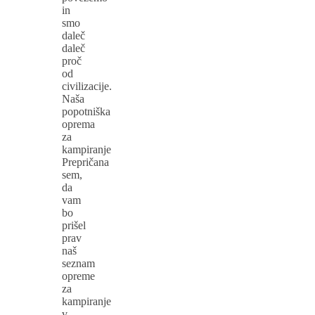
in
smo
daleč
daleč
proč
od
civilizacije.
Naša
popotniška
oprema
za
kampiranje
Prepričana
sem,
da
vam
bo
prišel
prav
naš
seznam
opreme
za
kampiranje
v