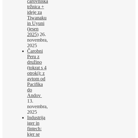
čarovniška
tržnica +
ideje za
Tiwanaku
in Uyuni
(jesen
2025)
26.
novembra,
2025
Čarobni
Peru z
družino
(tokrat s 4
otroki): z
avtom od
Pacifika
do
Andov
13.
novembra,
2025
Industrija
iger in
fintech:
kjer se