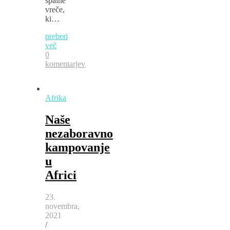
spalne
vreče,
ki…
preberi
več
0
komentarjev
Afrika
Naše
nezaboravno
kampovanje
u
Africi
23.
novembra,
2021
/