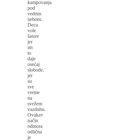
kampovanja
pod
vedrim
nebom.
Deca
vole
šatore
jer
im
to
daje
osećaj
slobode,
jer
su
sve
vreme
na
svežem
vazduhu.
Ovakav
način
odmora
odlična
je