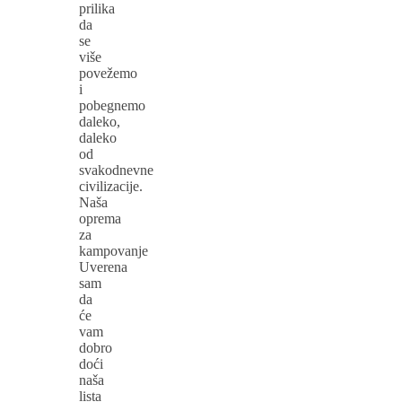
prilika
da
se
više
povežemo
i
pobegnemo
daleko,
daleko
od
svakodnevne
civilizacije.
Naša
oprema
za
kampovanje
Uverena
sam
da
će
vam
dobro
doći
naša
lista