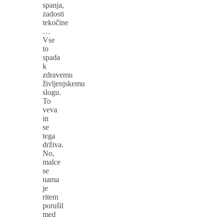
spanja,
zadosti
tekočine
…
Vse
to
spada
k
zdravemu
življenjskemu
slogu.
To
veva
in
se
tega
drživa.
No,
malce
se
nama
je
ritem
porušil
med