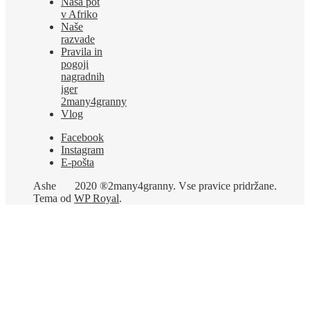
Naša pot
v Afriko
Naše
razvade
Pravila in
pogoji
nagradnih
iger
2many4granny
Vlog
Facebook
Instagram
E-pošta
Ashe
2020 ®2many4granny. Vse pravice pridržane.
Tema od
WP Royal
.