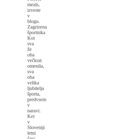
meals,
izveste
v
blogu.
Zagrizena
športnika
Kot
sva
že
oba
večkrat
omenila,
sva
oba
velika
ljubitelja
športa,
predvsem
v
naravi.
Ker
v
Sloveniji
letni
časi