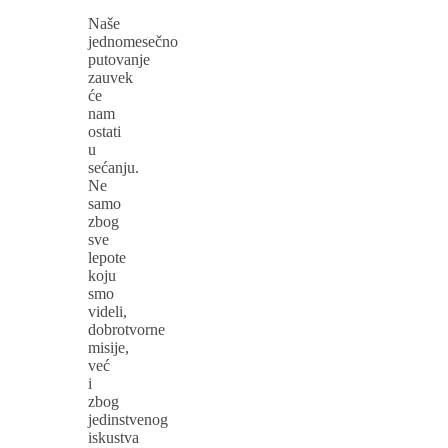
Naše
jednomesečno
putovanje
zauvek
će
nam
ostati
u
sećanju.
Ne
samo
zbog
sve
lepote
koju
smo
videli,
dobrotvorne
misije,
već
i
zbog
jedinstvenog
iskustva