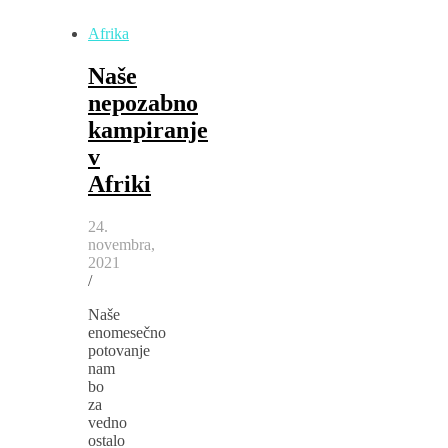
Afrika
Naše
nepozabno
kampiranje
v
Afriki
24.
novembra,
2021
/
Naše
enomesečno
potovanje
nam
bo
za
vedno
ostalo