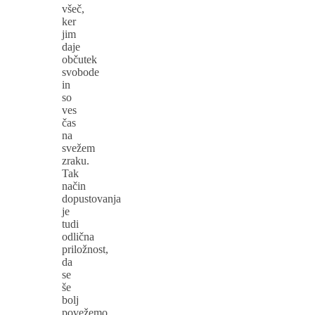
všeč,
ker
jim
daje
občutek
svobode
in
so
ves
čas
na
svežem
zraku.
Tak
način
dopustovanja
je
tudi
odlična
priložnost,
da
se
še
bolj
povežemo