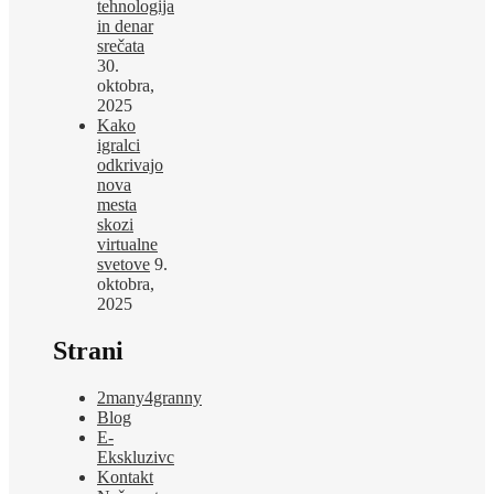
tehnologija
in denar
srečata
30.
oktobra,
2025
Kako
igralci
odkrivajo
nova
mesta
skozi
virtualne
svetove
9.
oktobra,
2025
Strani
2many4granny
Blog
E-
Ekskluzivc
Kontakt