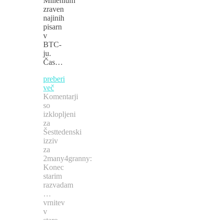
Millenium
zraven
najinih
pisarn
v
BTC-
ju.
Čas…
preberi
več
Komentarji
so
izklopljeni
za
Šesttedenski
izziv
za
2many4granny:
Konec
starim
razvadam
…
vrnitev
v