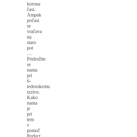
korona
časi.
Ampak
počasi
se
vračava
na
staro
pot
…
Pridružite
se
nama
pri
6-
tedenskemu
izzivu.
Kako
nama
je
pri
tem
v
pomoč
Perfect