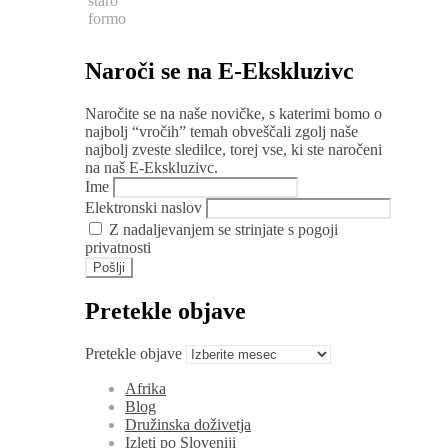
staro
formo
Naroči se na E-Ekskluzivc
Naročite se na naše novičke, s katerimi bomo o
najbolj “vročih” temah obveščali zgolj naše
najbolj zveste sledilce, torej vse, ki ste naročeni
na naš E-Ekskluzivc.
Ime
Elektronski naslov
Z nadaljevanjem se strinjate s pogoji
privatnosti
Pretekle objave
Pretekle objave
Afrika
Blog
Družinska doživetja
Izleti po Sloveniji