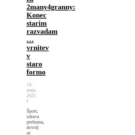
2many4granny:
Konec
starim
razvadam
…
vrnitev
v
staro
formo
19.
maja,
2021
/
Šport,
zdrava
prehrana,
dovolj
ur