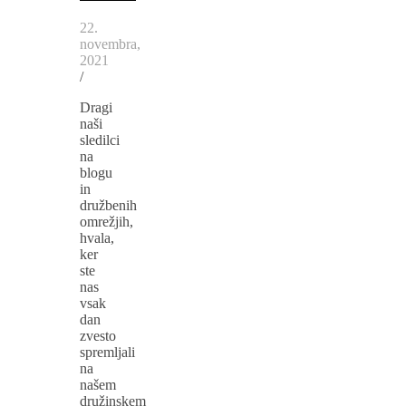
22.
novembra,
2021
/
Dragi
naši
sledilci
na
blogu
in
družbenih
omrežjih,
hvala,
ker
ste
nas
vsak
dan
zvesto
spremljali
na
našem
družinskem