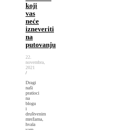
koji
vas
neće
izneveriti
na
putovanju
22.
novembra,
2021
/
Dragi
naši
pratioci
na
blogu
i
društvenim
mrežama,
hvala
vam