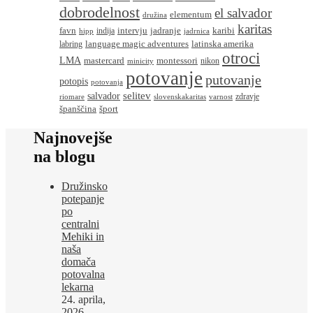
dobrodelnost
el salvador
elementum
družina
karitas
favn
intervju
jadranje
karibi
indija
hipp
jadrnica
language magic adventures
latinska amerika
labring
otroci
LMA
montessori
mastercard
nikon
minicity
potovanje
putovanje
potopis
potovanja
salvador
selitev
zdravje
riomare
slovenskakaritas
varnost
španščina
šport
Najnovejše
na blogu
Družinsko
potepanje
po
centralni
Mehiki in
naša
domača
potovalna
lekarna
24. aprila,
2026