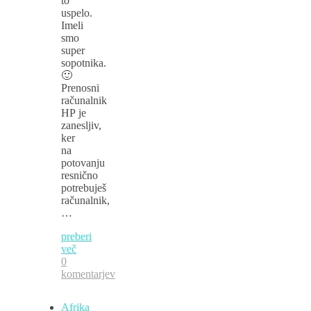
to
uspelo.
Imeli
smo
super
sopotnika.
🙂
Prenosni
računalnik
HP je
zanesljiv,
ker
na
potovanju
resnično
potrebuješ
računalnik,
…
preberi
več
0
komentarjev
Afrika