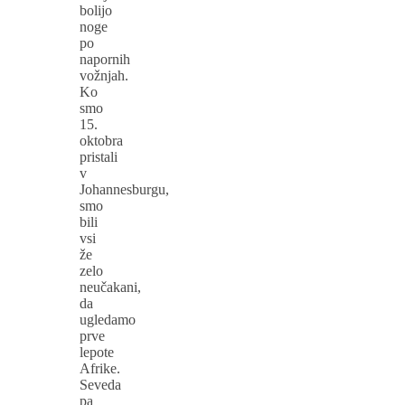
bolijo
noge
po
napornih
vožnjah.
Ko
smo
15.
oktobra
pristali
v
Johannesburgu,
smo
bili
vsi
že
zelo
neučakani,
da
ugledamo
prve
lepote
Afrike.
Seveda
pa