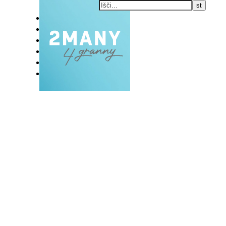
DOMOV
BLOG
VLOG
NAŠE RAZVADE
KONTAKT
E-EKSKLUZIVC