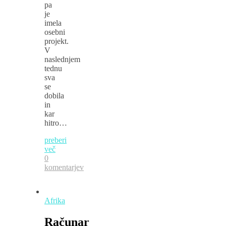
pa
je
imela
osebni
projekt.
V
naslednjem
tednu
sva
se
dobila
in
kar
hitro…
preberi
več
0
komentarjev
Afrika
Računar