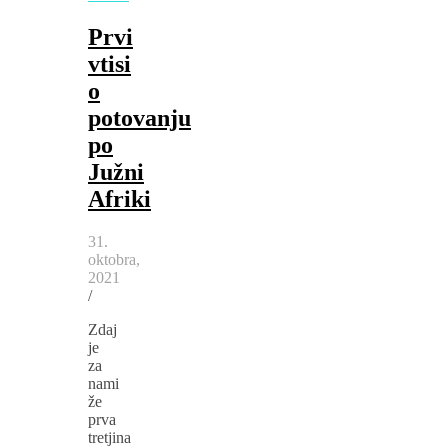
Prvi
vtisi
o
potovanju
po
Južni
Afriki
31.
oktobra,
2021
/
Zdaj
je
za
nami
že
prva
tretjina