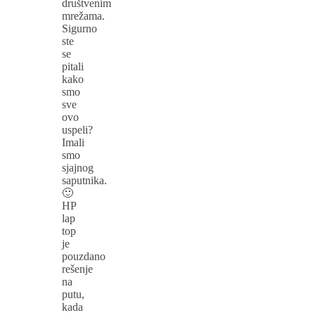
društvenim
mrežama.
Sigurno
ste
se
pitali
kako
smo
sve
ovo
uspeli?
Imali
smo
sjajnog
saputnika.
🙂
HP
lap
top
je
pouzdano
rešenje
na
putu,
kada