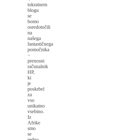
tokratnem
blogu
se
bomo
osredotočili
na
našega
fantastičnega
pomočnika
−
prenosni
računalnik
HP,
ki
je
poskrbel
za
vso
unikatno
vsebino.
Iz
Afrike
smo
se
redno