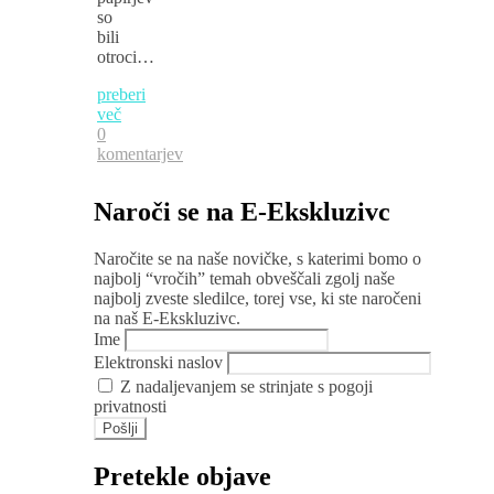
so
bili
otroci…
preberi
več
0
komentarjev
Naroči se na E-Ekskluzivc
Naročite se na naše novičke, s katerimi bomo o
najbolj “vročih” temah obveščali zgolj naše
najbolj zveste sledilce, torej vse, ki ste naročeni
na naš E-Ekskluzivc.
Ime
Elektronski naslov
Z nadaljevanjem se strinjate s pogoji
privatnosti
Pretekle objave