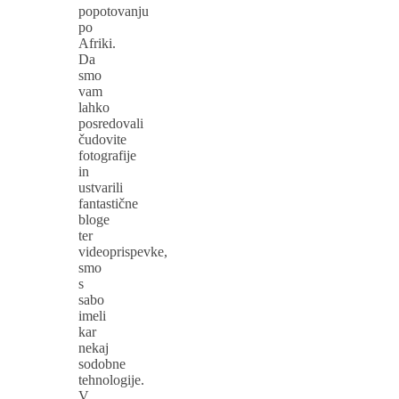
popotovanju
po
Afriki.
Da
smo
vam
lahko
posredovali
čudovite
fotografije
in
ustvarili
fantastične
bloge
ter
videoprispevke,
smo
s
sabo
imeli
kar
nekaj
sodobne
tehnologije.
V