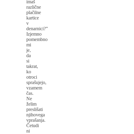
imaš
različne
plačilne
kartice
v
denarnici?”
Izjemno
pomembno
mi
je,
da
si
takrat,
ko
otroci
sprašujejo,
vzamem
čas.
Ne
želim
preslišati
njihovega
vprašanja.
Četudi
ni