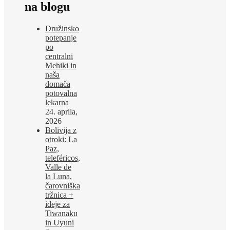
na blogu
Družinsko
potepanje
po
centralni
Mehiki in
naša
domača
potovalna
lekarna
24. aprila,
2026
Bolivija z
otroki: La
Paz,
teleféricos,
Valle de
la Luna,
čarovniška
tržnica +
ideje za
Tiwanaku
in Uyuni