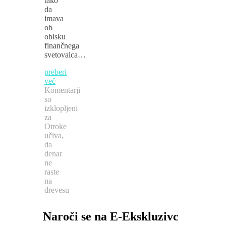
tako
da
imava
ob
obisku
finančnega
svetovalca…
preberi
več
Komentarji
so
izklopljeni
za
Otroke
učiva,
da
denar
ne
raste
na
drevesu
Naroči se na E-Ekskluzivc