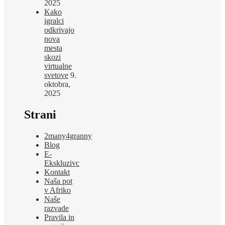
2025
Kako
igralci
odkrivajo
nova
mesta
skozi
virtualne
svetove
9.
oktobra,
2025
Strani
2many4granny
Blog
E-
Ekskluzivc
Kontakt
Naša pot
v Afriko
Naše
razvade
Pravila in