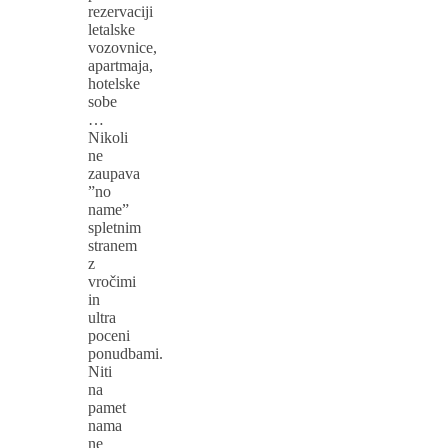
rezervaciji
letalske
vozovnice,
apartmaja,
hotelske
sobe
…
Nikoli
ne
zaupava
”no
name”
spletnim
stranem
z
vročimi
in
ultra
poceni
ponudbami.
Niti
na
pamet
nama
ne