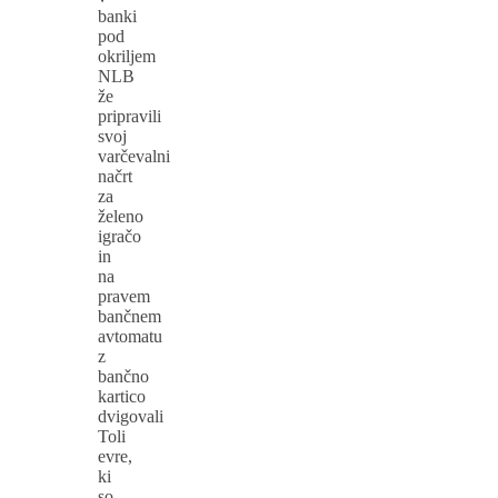
banki
pod
okriljem
NLB
že
pripravili
svoj
varčevalni
načrt
za
želeno
igračo
in
na
pravem
bančnem
avtomatu
z
bančno
kartico
dvigovali
Toli
evre,
ki
so