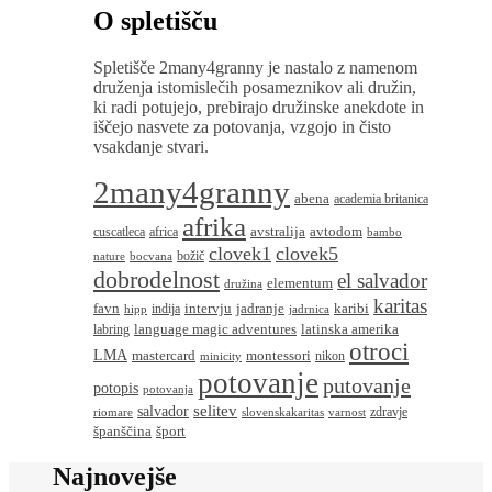
O spletišču
Spletišče 2many4granny je nastalo z namenom
druženja istomislečih posameznikov ali družin,
ki radi potujejo, prebirajo družinske anekdote in
iščejo nasvete za potovanja, vzgojo in čisto
vsakdanje stvari.
2many4granny
abena
academia britanica
afrika
avstralija
avtodom
cuscatleca
africa
bambo
clovek1
clovek5
božič
nature
bocvana
dobrodelnost
el salvador
elementum
družina
karitas
favn
intervju
jadranje
karibi
indija
hipp
jadrnica
language magic adventures
latinska amerika
labring
otroci
LMA
montessori
mastercard
nikon
minicity
potovanje
putovanje
potopis
potovanja
salvador
selitev
zdravje
riomare
slovenskakaritas
varnost
španščina
šport
Najnovejše