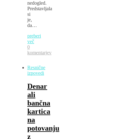
nedogled.
Predstavljala
si
je,
da…
preberi
več
0
komentarjev
Resnične
izpovedi
Denar
ali
bančna
kartica
na
potovanju
z