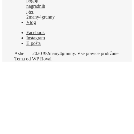
pogoji
nagradnih
iger
2many4granny
Vlog
Facebook
Instagram
E-pošta
Ashe
2020 ®2many4granny. Vse pravice pridržane.
Tema od
WP Royal
.