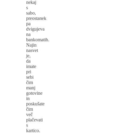
nekaj
s
sabo,
preostanek
pa
dvigujeva
na
bankomatih.
Najin
nasvet
je,
da
imate
pri
sebi
čim
manj
gotovine
in
poskušate
čim
več
plačevati
s
kartico.