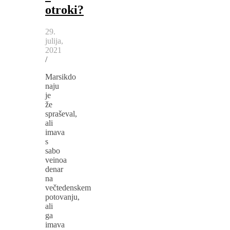
otroki?
29.
julija,
2021
/
Marsikdo
naju
je
že
spraševal,
ali
imava
s
sabo
veinoa
denar
na
večtedenskem
potovanju,
ali
ga
imava