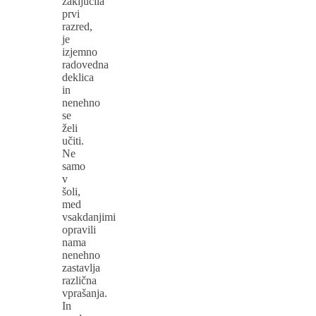
zaključila
prvi
razred,
je
izjemno
radovedna
deklica
in
nenehno
se
želi
učiti.
Ne
samo
v
šoli,
med
vsakdanjimi
opravili
nama
nenehno
zastavlja
različna
vprašanja.
In