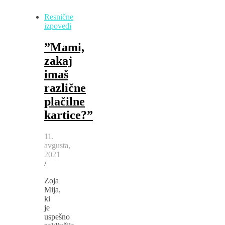
Resnične
izpovedi
”Mami,
zakaj
imaš
različne
plačilne
kartice?”
11.
avgusta,
2021
/
Zoja
Mija,
ki
je
uspešno