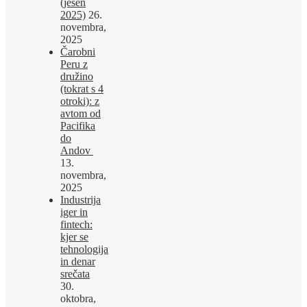
(jesen
2025)
26.
novembra,
2025
Čarobni
Peru z
družino
(tokrat s 4
otroki): z
avtom od
Pacifika
do
Andov
13.
novembra,
2025
Industrija
iger in
fintech:
kjer se
tehnologija
in denar
srečata
30.
oktobra,