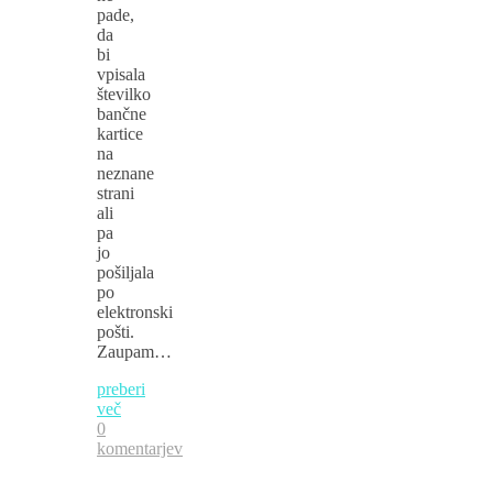
pade,
da
bi
vpisala
številko
bančne
kartice
na
neznane
strani
ali
pa
jo
pošiljala
po
elektronski
pošti.
Zaupam…
preberi
več
0
komentarjev