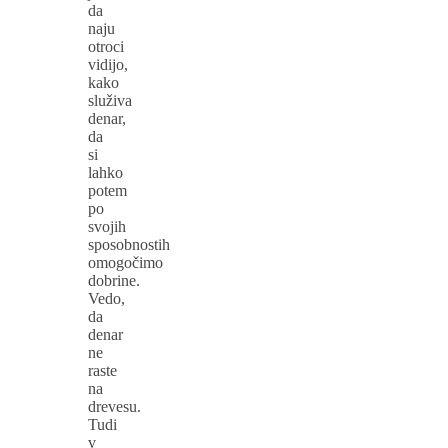
da
naju
otroci
vidijo,
kako
služiva
denar,
da
si
lahko
potem
po
svojih
sposobnostih
omogočimo
dobrine.
Vedo,
da
denar
ne
raste
na
drevesu.
Tudi
v