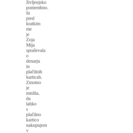
življenjsko
pomembno.
In
pred
kratkim
me
je
Zoja
Mija
spraševala
o
denarju
in
plačilnih
karticah.
Zmotno
je
mislila,
da
lahko
s
plačilno
kartico
nakupujem
v