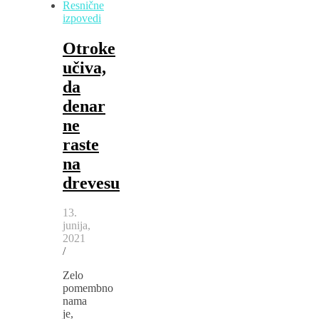
Resnične
izpovedi
Otroke
učiva,
da
denar
ne
raste
na
drevesu
13.
junija,
2021
/
Zelo
pomembno
nama
je,