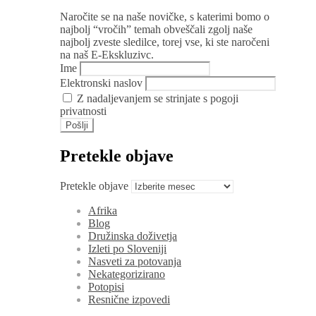
Naročite se na naše novičke, s katerimi bomo o
najbolj “vročih” temah obveščali zgolj naše
najbolj zveste sledilce, torej vse, ki ste naročeni
na naš E-Ekskluzivc.
Ime
Elektronski naslov
Z nadaljevanjem se strinjate s pogoji
privatnosti
Pretekle objave
Pretekle objave
Afrika
Blog
Družinska doživetja
Izleti po Sloveniji
Nasveti za potovanja
Nekategorizirano
Potopisi
Resnične izpovedi