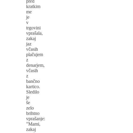
pred
kratkim
me
je
v
trgovini
vprašala,
zakaj
jaz
včasih
plačujem
z
denarjem,
včasih
z
bančno
kartico.
Sledilo
je
še
zelo
brihtno
vprašanje:
”Mami,
zakaj