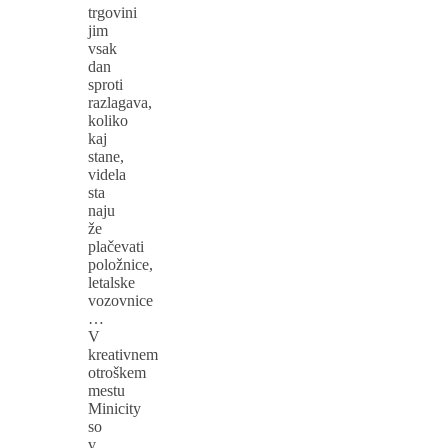
trgovini
jim
vsak
dan
sproti
razlagava,
koliko
kaj
stane,
videla
sta
naju
že
plačevati
položnice,
letalske
vozovnice
…
V
kreativnem
otroškem
mestu
Minicity
so
v