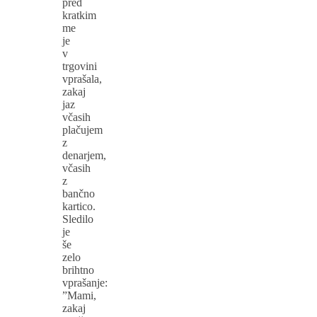
pred
kratkim
me
je
v
trgovini
vprašala,
zakaj
jaz
včasih
plačujem
z
denarjem,
včasih
z
bančno
kartico.
Sledilo
je
še
zelo
brihtno
vprašanje:
”Mami,
zakaj