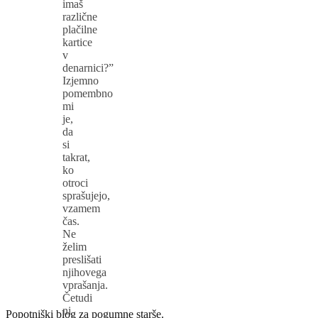
imaš
različne
plačilne
kartice
v
denarnici?”
Izjemno
pomembno
mi
je,
da
si
takrat,
ko
otroci
sprašujejo,
vzamem
čas.
Ne
želim
preslišati
njihovega
vprašanja.
Četudi
ni
Popotniški blog za pogumne starše.