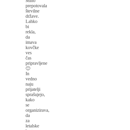
Miho
prepotovala
številne
države.
Lahko
bi
rekla,
da
imava
kovčke
ves
čas
pripravljene
🙂
In
vedno
naju
prijatelji
sprašujejo,
kako
se
organizirava,
da
za
letalske