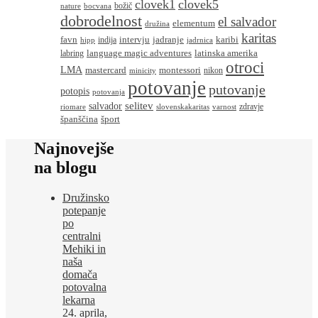
clovek1
clovek5
božič
nature
bocvana
dobrodelnost
el salvador
elementum
družina
karitas
favn
intervju
jadranje
karibi
indija
hipp
jadrnica
language magic adventures
latinska amerika
labring
otroci
LMA
montessori
mastercard
nikon
minicity
potovanje
putovanje
potopis
potovanja
salvador
selitev
zdravje
riomare
slovenskakaritas
varnost
španščina
šport
Najnovejše
na blogu
Družinsko
potepanje
po
centralni
Mehiki in
naša
domača
potovalna
lekarna
24. aprila,