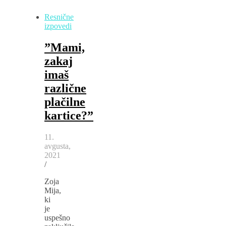
Resnične
izpovedi
”Mami,
zakaj
imaš
različne
plačilne
kartice?”
11.
avgusta,
2021
/
Zoja
Mija,
ki
je
uspešno