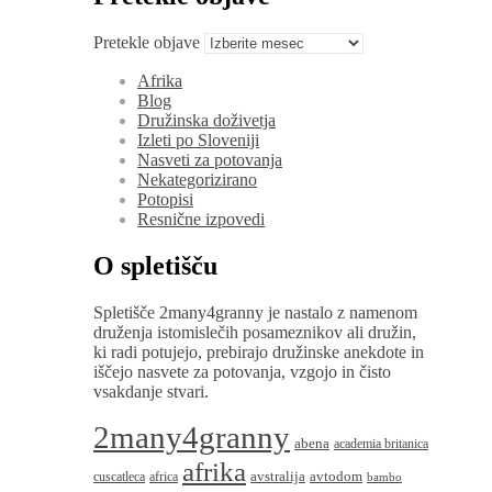
Pretekle objave
Afrika
Blog
Družinska doživetja
Izleti po Sloveniji
Nasveti za potovanja
Nekategorizirano
Potopisi
Resnične izpovedi
O spletišču
Spletišče 2many4granny je nastalo z namenom
druženja istomislečih posameznikov ali družin,
ki radi potujejo, prebirajo družinske anekdote in
iščejo nasvete za potovanja, vzgojo in čisto
vsakdanje stvari.
2many4granny
abena
academia britanica
afrika
avstralija
avtodom
cuscatleca
africa
bambo