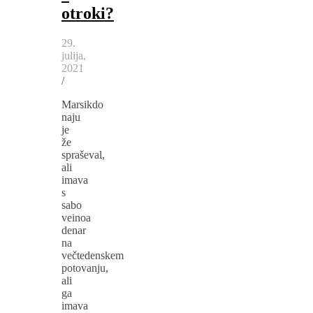
otroki?
29.
julija,
2021
/
Marsikdo
naju
je
že
spraševal,
ali
imava
s
sabo
veinoa
denar
na
večtedenskem
potovanju,
ali
ga
imava