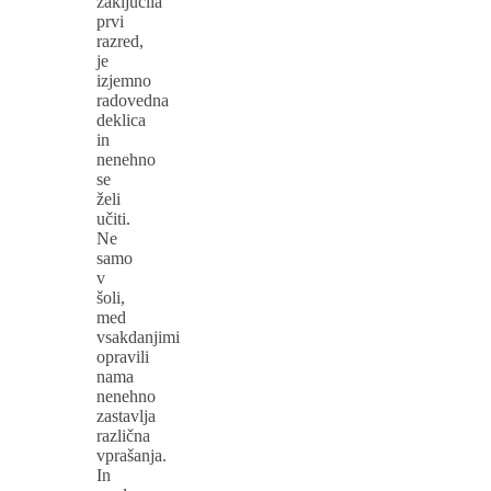
zaključila
prvi
razred,
je
izjemno
radovedna
deklica
in
nenehno
se
želi
učiti.
Ne
samo
v
šoli,
med
vsakdanjimi
opravili
nama
nenehno
zastavlja
različna
vprašanja.
In