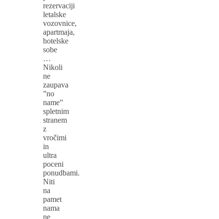
rezervaciji
letalske
vozovnice,
apartmaja,
hotelske
sobe
…
Nikoli
ne
zaupava
”no
name”
spletnim
stranem
z
vročimi
in
ultra
poceni
ponudbami.
Niti
na
pamet
nama
ne