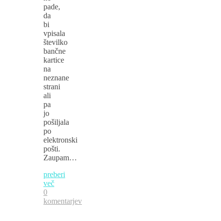
pade,
da
bi
vpisala
številko
bančne
kartice
na
neznane
strani
ali
pa
jo
pošiljala
po
elektronski
pošti.
Zaupam…
preberi
več
0
komentarjev