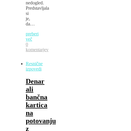
nedogled.
Predstavljala
si
je,
da…
preberi
več
0
komentarjev
Resnične
izpovedi
Denar
ali
bančna
kartica
na
potovanju
z