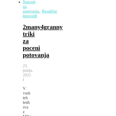
Nasveti
za
potovanja
,
Resnične
izpovedi
2many4granny
triki
za
poceni
potovanja
23.
junija,
2021
/
V
vseh
teh
letih
sva
z