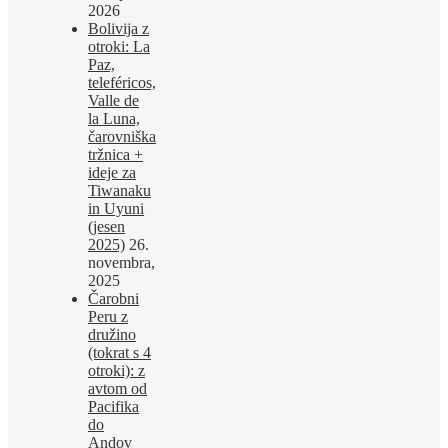
2026
Bolivija z
otroki: La
Paz,
teleféricos,
Valle de
la Luna,
čarovniška
tržnica +
ideje za
Tiwanaku
in Uyuni
(jesen
2025)
26.
novembra,
2025
Čarobni
Peru z
družino
(tokrat s 4
otroki): z
avtom od
Pacifika
do
Andov