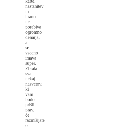
karte,
nastanitev
in
hrano
ne
porabiva
ogromno
denarja,
a
se
vseeno
imava
super.
Zbrala
sva
nekaj
nasvetov,
ki
vam
bodo
prišli
prav,
če
razmišljate
o