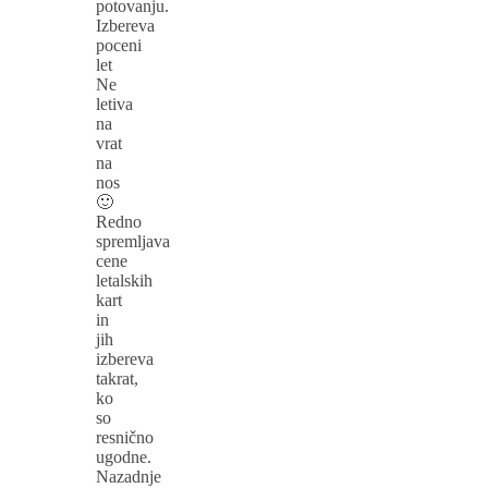
potovanju.
Izbereva
poceni
let
Ne
letiva
na
vrat
na
nos
🙂
Redno
spremljava
cene
letalskih
kart
in
jih
izbereva
takrat,
ko
so
resnično
ugodne.
Nazadnje