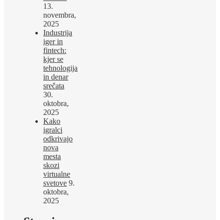
13.
novembra,
2025
Industrija
iger in
fintech:
kjer se
tehnologija
in denar
srečata
30.
oktobra,
2025
Kako
igralci
odkrivajo
nova
mesta
skozi
virtualne
svetove
9.
oktobra,
2025