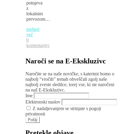
potujeva
z
lokalnim
prevozom…
preberi
več
0
komentarjev
Naroči se na E-Ekskluzivc
Naročite se na naše novičke, s katerimi bomo o
najbolj “vročih” temah obveščali zgolj naše
najbolj zveste sledilce, torej vse, ki ste naročeni
na naš E-Ekskluzivc.
Ime
Elektronski naslov
Z nadaljevanjem se strinjate s pogoji
privatnosti
Pretekle objave