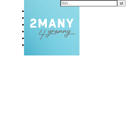
DOMOV
BLOG
VLOG
NAŠE RAZVADE
KONTAKT
E-EKSKLUZIVC