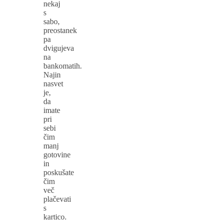
nekaj
s
sabo,
preostanek
pa
dvigujeva
na
bankomatih.
Najin
nasvet
je,
da
imate
pri
sebi
čim
manj
gotovine
in
poskušate
čim
več
plačevati
s
kartico.