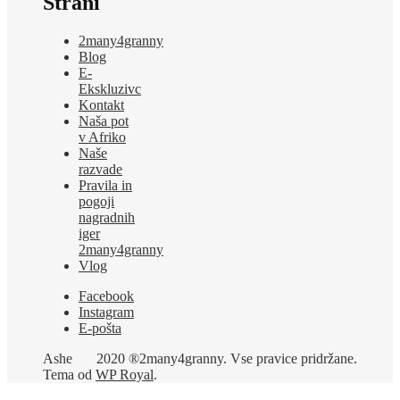
Strani
2many4granny
Blog
E-
Ekskluzivc
Kontakt
Naša pot
v Afriko
Naše
razvade
Pravila in
pogoji
nagradnih
iger
2many4granny
Vlog
Facebook
Instagram
E-pošta
Ashe
2020 ®2many4granny. Vse pravice pridržane.
Tema od
WP Royal
.