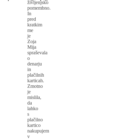
življenjsko
pomembno.
In
pred
kratkim
me
je
Zoja
Mija
spraševala
o
denarju
in
plačilnih
karticah.
Zmotno
je
mislila,
da
lahko
s
plačilno
kartico
nakupujem
v