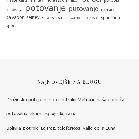
mastercard
nikon
minicity
potovanje
putovanje
potovanja
riomare
selitev
salvador
španščina
zdravje
slovenskakaritas
varnost
šport
NAJNOVEJŠE NA BLOGU
Družinsko potepanje po centralni Mehiki in naša domača
potovalna lekarna
24. aprila, 2026
Bolivija z otroki: La Paz, teleféricos, Valle de la Luna,