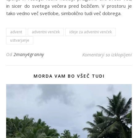
in sicer do svetega večera pred božičem. V prostoru je
tako vedno več svetlobe, simbolično tudi več dobrega.
advent
adventni venček
ideje za adventni venček
ustvarjanje
za
Od
2many4granny
Komentarji so izklopljeni
MORDA VAM BO VŠEČ TUDI