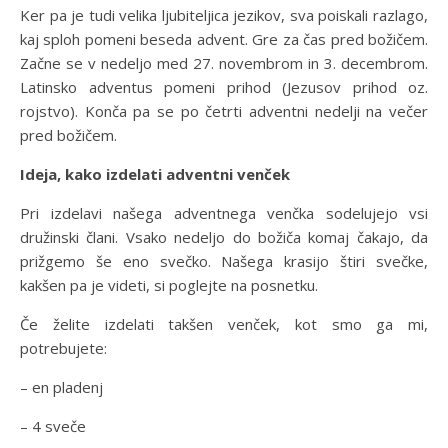
Ker pa je tudi velika ljubiteljica jezikov, sva poiskali razlago,
kaj sploh pomeni beseda advent. Gre za čas pred božičem.
Začne se v nedeljo med 27. novembrom in 3. decembrom.
Latinsko adventus pomeni prihod (Jezusov prihod oz.
rojstvo). Konča pa se po četrti adventni nedelji na večer
pred božičem.
Ideja, kako izdelati adventni venček
Pri izdelavi našega adventnega venčka sodelujejo vsi
družinski člani. Vsako nedeljo do božiča komaj čakajo, da
prižgemo še eno svečko. Našega krasijo štiri svečke,
kakšen pa je videti, si poglejte na posnetku.
Če želite izdelati takšen venček, kot smo ga mi,
potrebujete:
– en pladenj
– 4 sveče