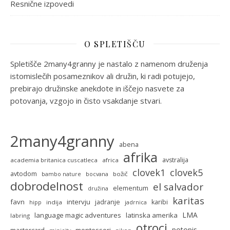
Resnične izpovedi
O SPLETIŠČU
Spletišče 2many4granny je nastalo z namenom druženja
istomislečih posameznikov ali družin, ki radi potujejo,
prebirajo družinske anekdote in iščejo nasvete za
potovanja, vzgojo in čisto vsakdanje stvari.
2many4granny
abena
afrika
avstralija
academia britanica cuscatleca
africa
clovek5
clovek1
avtodom
božič
bambo nature
bocvana
dobrodelnost
el salvador
elementum
družina
karitas
favn
intervju
jadranje
karibi
indija
hipp
jadrnica
LMA
language magic adventures
latinska amerika
labring
otroci
potopis
montessori