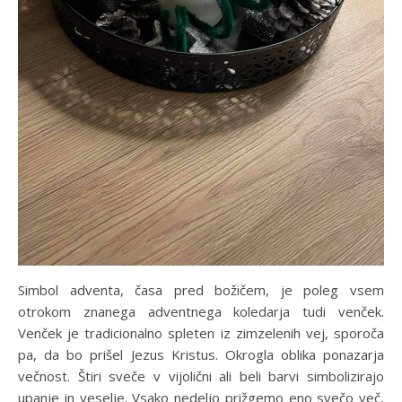
Simbol adventa, časa pred božičem, je poleg vsem
otrokom znanega adventnega koledarja tudi venček.
Venček je tradicionalno spleten iz zimzelenih vej, sporoča
pa, da bo prišel Jezus Kristus. Okrogla oblika ponazarja
večnost. Štiri sveče v vijolični ali beli barvi simbolizirajo
upanje in veselje. Vsako nedeljo prižgemo eno svečo več,