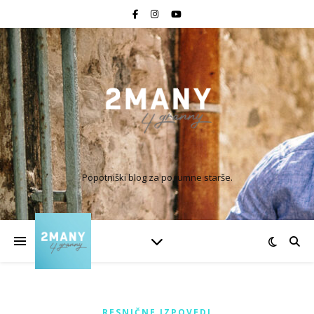
Popotniški blog za pogumne starše.
RESNIČNE IZPOVEDI