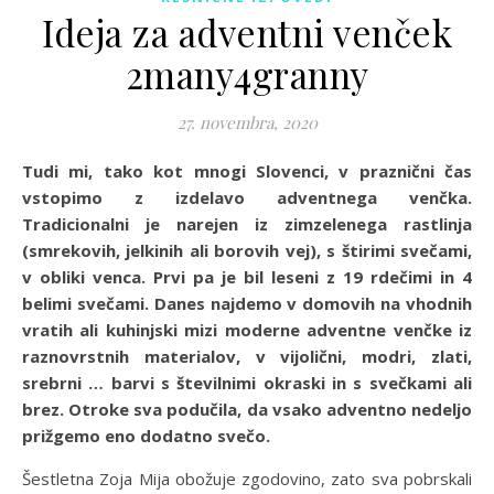
Ideja za adventni venček
2many4granny
27. novembra, 2020
Tudi mi, tako kot mnogi Slovenci, v praznični čas
vstopimo z izdelavo adventnega venčka.
Tradicionalni je narejen iz zimzelenega rastlinja
(smrekovih, jelkinih ali borovih vej), s štirimi svečami,
v obliki venca. Prvi pa je bil leseni z 19 rdečimi in 4
belimi svečami. Danes najdemo v domovih na vhodnih
vratih ali kuhinjski mizi moderne adventne venčke iz
raznovrstnih materialov, v vijolični, modri, zlati,
srebrni … barvi s številnimi okraski in s svečkami ali
brez. Otroke sva podučila, da vsako adventno nedeljo
prižgemo eno dodatno svečo.
Šestletna Zoja Mija obožuje zgodovino, zato sva pobrskali