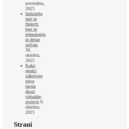
novembra,
2025
Industrija
iger in
fintech:
kjer se
tehnologija
in denar
srečata
30.
oktobra,
2025
Kako
igralci
odkrivajo
nova
mesta
skozi
virtualne
svetove
9.
oktobra,
2025
Strani