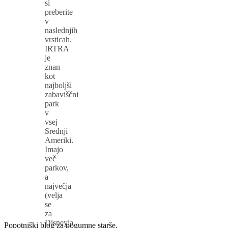
si
preberite
v
naslednjih
vrsticah.
IRTRA
je
znan
kot
najboljši
zabaviščni
park
v
vsej
Srednji
Ameriki.
Imajo
več
parkov,
a
največja
(velja
se
za
Disneyja
Popotniški blog za pogumne starše.