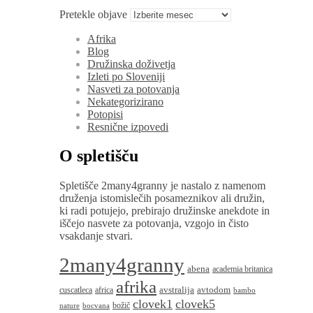
Pretekle objave
Afrika
Blog
Družinska doživetja
Izleti po Sloveniji
Nasveti za potovanja
Nekategorizirano
Potopisi
Resnične izpovedi
O spletišču
Spletišče 2many4granny je nastalo z namenom
druženja istomislečih posameznikov ali družin,
ki radi potujejo, prebirajo družinske anekdote in
iščejo nasvete za potovanja, vzgojo in čisto
vsakdanje stvari.
2many4granny
abena
academia britanica
afrika
avstralija
avtodom
cuscatleca
africa
bambo
clovek1
clovek5
božič
nature
bocvana