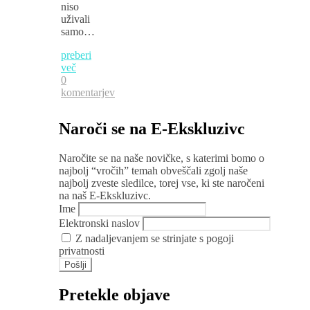
niso
uživali
samo…
preberi
več
0
komentarjev
Naroči se na E-Ekskluzivc
Naročite se na naše novičke, s katerimi bomo o
najbolj “vročih” temah obveščali zgolj naše
najbolj zveste sledilce, torej vse, ki ste naročeni
na naš E-Ekskluzivc.
Ime
Elektronski naslov
Z nadaljevanjem se strinjate s pogoji
privatnosti
Pretekle objave