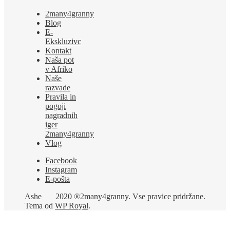
2many4granny
Blog
E-
Ekskluzivc
Kontakt
Naša pot
v Afriko
Naše
razvade
Pravila in
pogoji
nagradnih
iger
2many4granny
Vlog
Facebook
Instagram
E-pošta
Ashe
2020 ®2many4granny. Vse pravice pridržane.
Tema od
WP Royal
.