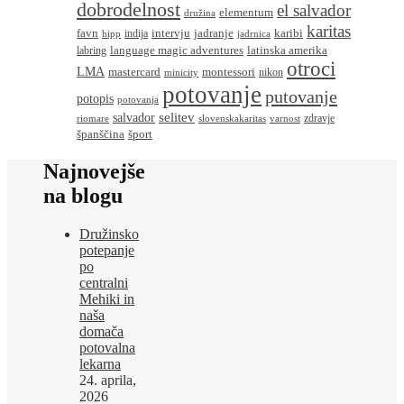
dobrodelnost
el salvador
elementum
družina
karitas
favn
intervju
jadranje
karibi
indija
hipp
jadrnica
language magic adventures
latinska amerika
labring
otroci
LMA
montessori
mastercard
nikon
minicity
potovanje
putovanje
potopis
potovanja
salvador
selitev
zdravje
riomare
slovenskakaritas
varnost
španščina
šport
Najnovejše
na blogu
Družinsko
potepanje
po
centralni
Mehiki in
naša
domača
potovalna
lekarna
24. aprila,
2026