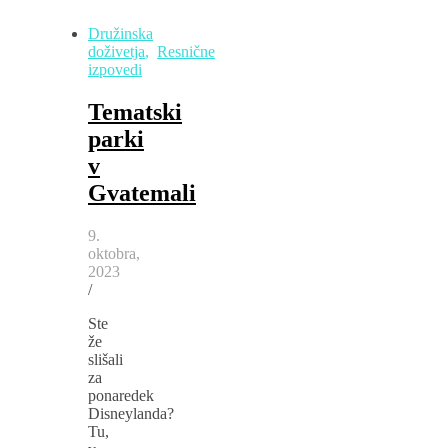
Družinska
doživetja
,
Resnične
izpovedi
Tematski
parki
v
Gvatemali
9.
oktobra,
2023
/
Ste
že
slišali
za
ponaredek
Disneylanda?
Tu,