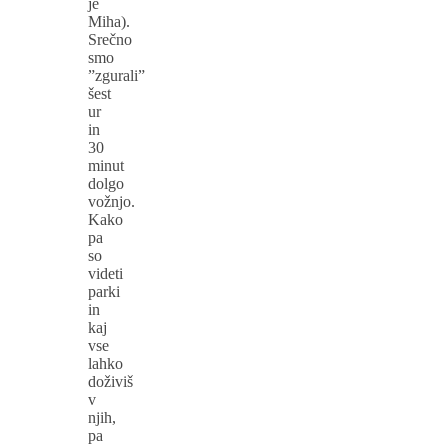
je
Miha).
Srečno
smo
”zgurali”
šest
ur
in
30
minut
dolgo
vožnjo.
Kako
pa
so
videti
parki
in
kaj
vse
lahko
doživiš
v
njih,
pa