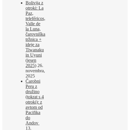
Bolivija z
otroki: La
Paz,
teleféricos,
Valle de
la Luna,
čarovniška
tržnica +
ideje za
Tiwanaku
in Uyuni
(jesen
2025)
26.
novembra,
2025
Čarobni
Peru z
družino
(tokrat s 4
otroki): z
avtom od
Pacifika
do
Andov
13.