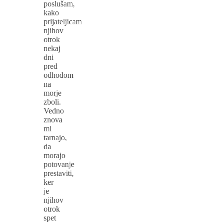
poslušam,
kako
prijateljicam
njihov
otrok
nekaj
dni
pred
odhodom
na
morje
zboli.
Vedno
znova
mi
tarnajo,
da
morajo
potovanje
prestaviti,
ker
je
njihov
otrok
spet