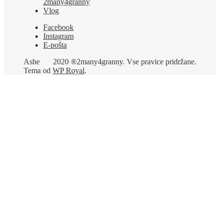
2many4granny
Vlog
Facebook
Instagram
E-pošta
Ashe
2020 ®2many4granny. Vse pravice pridržane.
Tema od
WP Royal
.