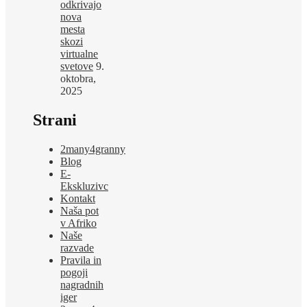
odkrivajo
nova
mesta
skozi
virtualne
svetove
9.
oktobra,
2025
Strani
2many4granny
Blog
E-
Ekskluzivc
Kontakt
Naša pot
v Afriko
Naše
razvade
Pravila in
pogoji
nagradnih
iger