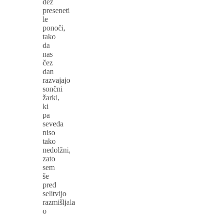
dež
preseneti
le
ponoči,
tako
da
nas
čez
dan
razvajajo
sončni
žarki,
ki
pa
seveda
niso
tako
nedolžni,
zato
sem
še
pred
selitvijo
razmišljala
o