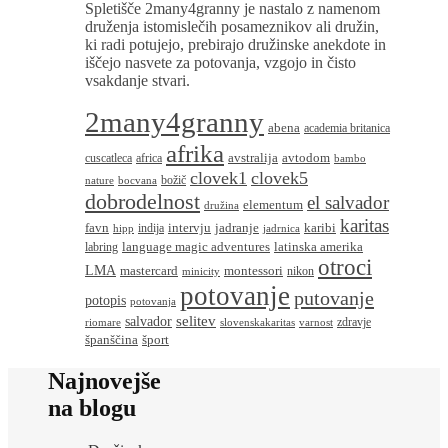
Spletišče 2many4granny je nastalo z namenom
druženja istomislečih posameznikov ali družin,
ki radi potujejo, prebirajo družinske anekdote in
iščejo nasvete za potovanja, vzgojo in čisto
vsakdanje stvari.
2many4granny
abena
academia britanica
afrika
avstralija
avtodom
cuscatleca
africa
bambo
clovek1
clovek5
božič
nature
bocvana
dobrodelnost
el salvador
elementum
družina
karitas
favn
intervju
jadranje
karibi
indija
hipp
jadrnica
language magic adventures
latinska amerika
labring
otroci
LMA
montessori
mastercard
nikon
minicity
potovanje
putovanje
potopis
potovanja
salvador
selitev
zdravje
riomare
slovenskakaritas
varnost
španščina
šport
Najnovejše
na blogu