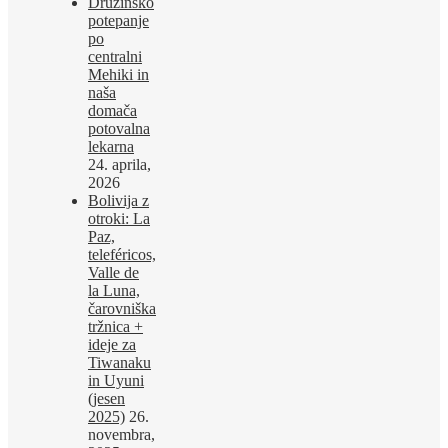
Družinsko
potepanje
po
centralni
Mehiki in
naša
domača
potovalna
lekarna
24. aprila,
2026
Bolivija z
otroki: La
Paz,
teleféricos,
Valle de
la Luna,
čarovniška
tržnica +
ideje za
Tiwanaku
in Uyuni
(jesen
2025)
26.
novembra,