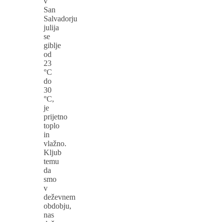
v
San
Salvadorju
julija
se
giblje
od
23
°C
do
30
°C,
je
prijetno
toplo
in
vlažno.
Kljub
temu
da
smo
v
deževnem
obdobju,
nas