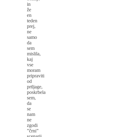
in
že
en
teden
prej,
ne
samo
da
sem
mislila,
kaj
vse
moram
pripraviti
od
prtljage,
poskrbela
sem,
da
se
nam
ne
zgodi
”črni”
scenarij.