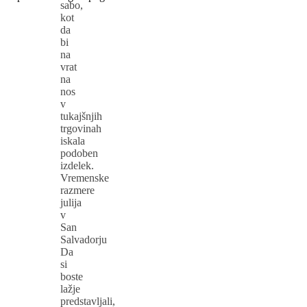
sabo,
kot
da
bi
na
vrat
na
nos
v
tukajšnjih
trgovinah
iskala
podoben
izdelek.
Vremenske
razmere
julija
v
San
Salvadorju
Da
si
boste
lažje
predstavljali,