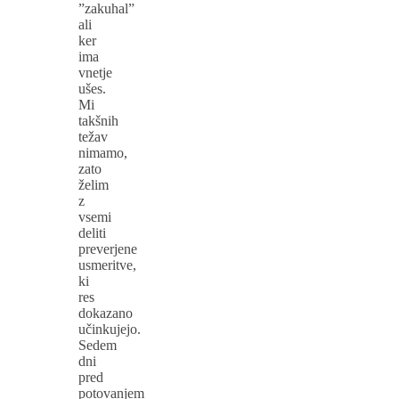
”zakuhal”
ali
ker
ima
vnetje
ušes.
Mi
takšnih
težav
nimamo,
zato
želim
z
vsemi
deliti
preverjene
usmeritve,
ki
res
dokazano
učinkujejo.
Sedem
dni
pred
potovanjem