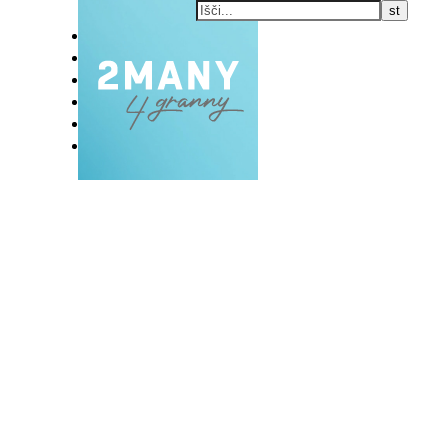
DOMOV
BLOG
VLOG
NAŠE RAZVADE
KONTAKT
E-EKSKLUZIVC