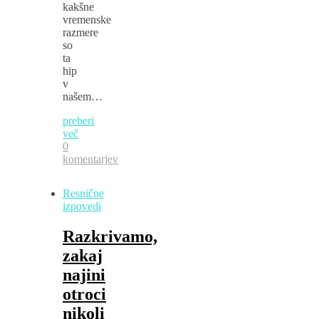
kakšne
vremenske
razmere
so
ta
hip
v
našem…
preberi
več
0
komentarjev
Resnične
izpovedi
Razkrivamo,
zakaj
najini
otroci
nikoli