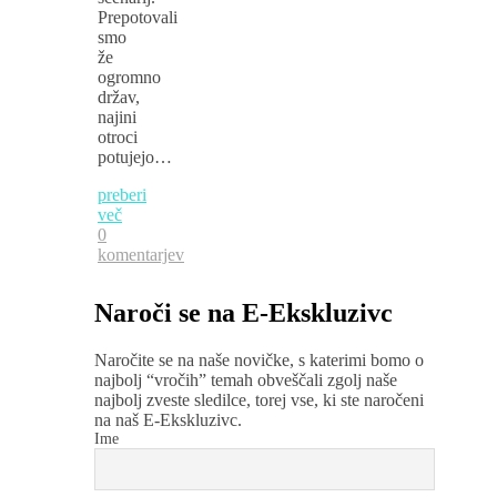
Prepotovali
smo
že
ogromno
držav,
najini
otroci
potujejo…
preberi
več
0
komentarjev
Naroči se na E-Ekskluzivc
Naročite se na naše novičke, s katerimi bomo o
najbolj “vročih” temah obveščali zgolj naše
najbolj zveste sledilce, torej vse, ki ste naročeni
na naš E-Ekskluzivc.
Ime