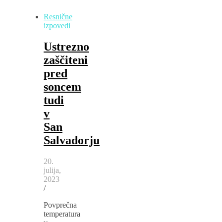
Resnične
izpovedi
Ustrezno
zaščiteni
pred
soncem
tudi
v
San
Salvadorju
20.
julija,
2023
/
Povprečna
temperatura