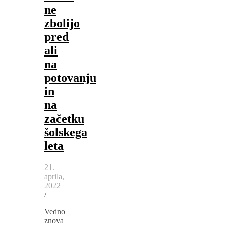
ne
zbolijo
pred
ali
na
potovanju
in
na
začetku
šolskega
leta
21.
aprila,
2022
/
Vedno
znova