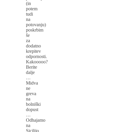
(in
potem
tudi
na
potovanju)
poskrbim
še
za
dodatno
krepitev
odpornosti.
Kakooooo?
Berite
dalje
…
Midva
ne
greva
na
bolniški
dopust
…
Odhajamo
na
Sicilijo