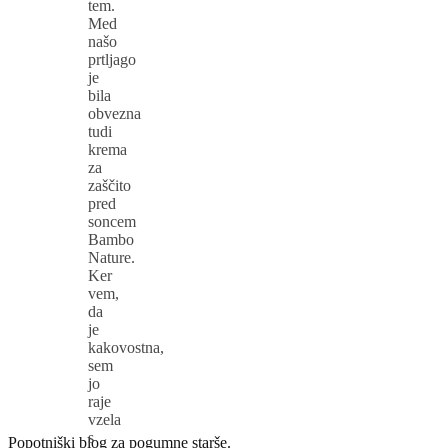
tem.
Med
našo
prtljago
je
bila
obvezna
tudi
krema
za
zaščito
pred
soncem
Bambo
Nature.
Ker
vem,
da
je
kakovostna,
sem
jo
raje
vzela
s
Popotniški blog za pogumne starše.