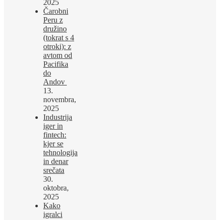
2025
Čarobni
Peru z
družino
(tokrat s 4
otroki): z
avtom od
Pacifika
do
Andov
13.
novembra,
2025
Industrija
iger in
fintech:
kjer se
tehnologija
in denar
srečata
30.
oktobra,
2025
Kako
igralci