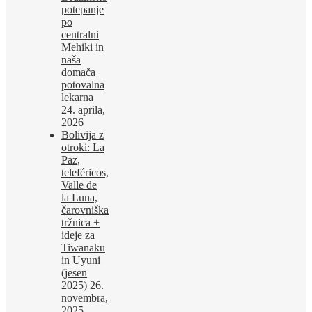
potepanje
po
centralni
Mehiki in
naša
domača
potovalna
lekarna
24. aprila,
2026
Bolivija z
otroki: La
Paz,
teleféricos,
Valle de
la Luna,
čarovniška
tržnica +
ideje za
Tiwanaku
in Uyuni
(jesen
2025)
26.
novembra,
2025