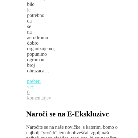
bilo
je
potrebno
da
se
na
aerodromu
dobro
organizujemo,
popunimo
ogroman
broj
obrazaca…
preberi
več
0
komentarjev
Naroči se na E-Ekskluzivc
Naročite se na naše novičke, s katerimi bomo o
najbolj “vročih” temah obveščali zgolj naše