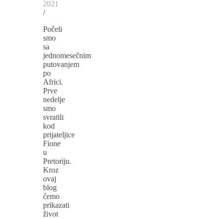
2021
/
Počeli
smo
sa
jednomesečnim
putovanjem
po
Africi.
Prve
nedelje
smo
svratili
kod
prijateljice
Fione
u
Pretoriju.
Kroz
ovaj
blog
ćemo
prikazati
život