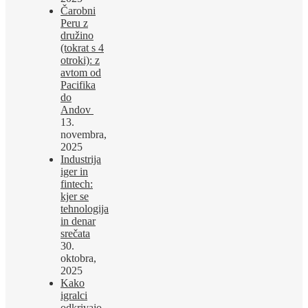
Čarobni
Peru z
družino
(tokrat s 4
otroki): z
avtom od
Pacifika
do
Andov
13.
novembra,
2025
Industrija
iger in
fintech:
kjer se
tehnologija
in denar
srečata
30.
oktobra,
2025
Kako
igralci
odkrivajo