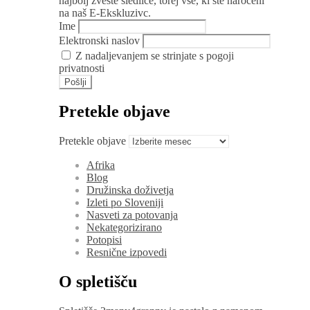
najbolj zveste sledilce, torej vse, ki ste naročeni
na naš E-Ekskluzivc.
Ime
Elektronski naslov
Z nadaljevanjem se strinjate s pogoji
privatnosti
Pretekle objave
Pretekle objave
Afrika
Blog
Družinska doživetja
Izleti po Sloveniji
Nasveti za potovanja
Nekategorizirano
Potopisi
Resnične izpovedi
O spletišču