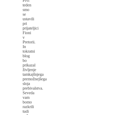
Prvi
teden
smo
se
ustavili
pri
prijateljici
Fioni
v
Pretorii.
In
tokratni
blog
bo
prikazal
življenje
tamkajšnjega
premožnejšega
sloja
prebivalstva.
Seveda
vam
bomo
razkrili
tudi