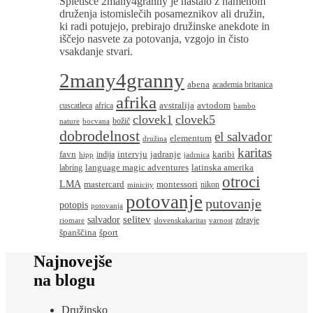
Spletišče 2many4granny je nastalo z namenom
druženja istomislečih posameznikov ali družin,
ki radi potujejo, prebirajo družinske anekdote in
iščejo nasvete za potovanja, vzgojo in čisto
vsakdanje stvari.
2many4granny
abena
academia britanica
afrika
avstralija
avtodom
cuscatleca
africa
bambo
clovek1
clovek5
božič
nature
bocvana
dobrodelnost
el salvador
elementum
družina
karitas
favn
intervju
jadranje
karibi
indija
hipp
jadrnica
language magic adventures
latinska amerika
labring
otroci
LMA
montessori
mastercard
nikon
minicity
potovanje
putovanje
potopis
potovanja
salvador
selitev
zdravje
riomare
slovenskakaritas
varnost
španščina
šport
Najnovejše
na blogu
Družinsko