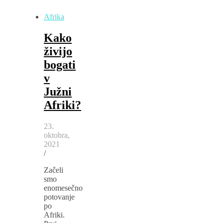
Afrika
Kako
živijo
bogati
v
Južni
Afriki?
23.
oktobra,
2021
/
Začeli
smo
enomesečno
potovanje
po
Afriki.