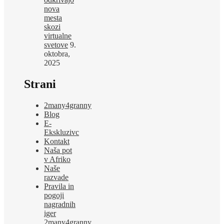
nova
mesta
skozi
virtualne
svetove
9.
oktobra,
2025
Strani
2many4granny
Blog
E-
Ekskluzivc
Kontakt
Naša pot
v Afriko
Naše
razvade
Pravila in
pogoji
nagradnih
iger
2many4granny