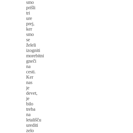
smo
prišli
tri
ure
prej,
ker
smo
se
želeli
izogniti
morebitni
gneči
na
cesti.
Ker
nas
je
devet,
je
bilo
treba
na
letališču
urediti
zelo