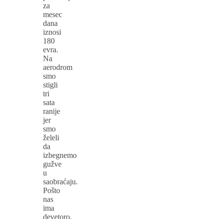
za
mesec
dana
iznosi
180
evra.
Na
aerodrom
smo
stigli
tri
sata
ranije
jer
smo
želeli
da
izbegnemo
gužve
u
saobraćaju.
Pošto
nas
ima
devetoro,