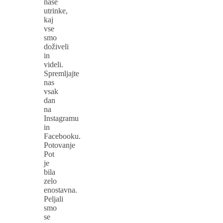
naše
utrinke,
kaj
vse
smo
doživeli
in
videli.
Spremljajte
nas
vsak
dan
na
Instagramu
in
Facebooku.
Potovanje
Pot
je
bila
zelo
enostavna.
Peljali
smo
se