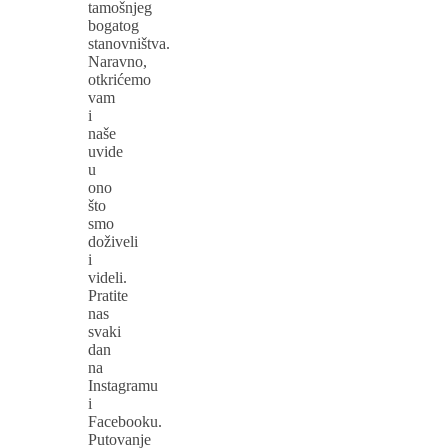
tamošnjeg
bogatog
stanovništva.
Naravno,
otkrićemo
vam
i
naše
uvide
u
ono
što
smo
doživeli
i
videli.
Pratite
nas
svaki
dan
na
Instagramu
i
Facebooku.
Putovanje