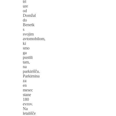
tri
ure
od
Domžal
do
Benetk
s
svojim
avtomobilom,
ki
smo
ga
pustili
tam,
na
parkirišču.
Parkirnina
za
en
mesec
stane
180
evrov.
Na
letališče