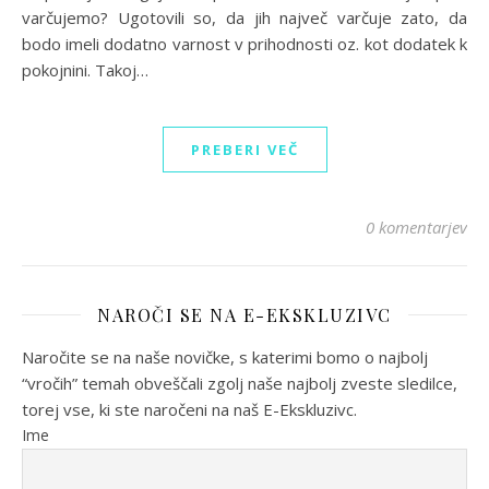
varčujemo? Ugotovili so, da jih največ varčuje zato, da
bodo imeli dodatno varnost v prihodnosti oz. kot dodatek k
pokojnini. Takoj…
PREBERI VEČ
0 komentarjev
NAROČI SE NA E-EKSKLUZIVC
Naročite se na naše novičke, s katerimi bomo o najbolj
“vročih” temah obveščali zgolj naše najbolj zveste sledilce,
torej vse, ki ste naročeni na naš E-Ekskluzivc.
Ime