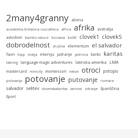
2many4granny
abena
afrika
avstralija
academia britanica cuscatleca
africa
clovek5
clovek1
avtodom
božič
bambo nature
bocvana
dobrodelnost
el salvador
elementum
družina
karitas
favn
intervju
jadranje
karibi
indija
hipp
jadrnica
LMA
language magic adventures
latinska amerika
labring
otroci
potopis
montessori
mastercard
nikon
minicity
potovanje
putovanje
potovanja
riomare
selitev
salvador
španščina
zdravje
slovenskakaritas
varnost
šport