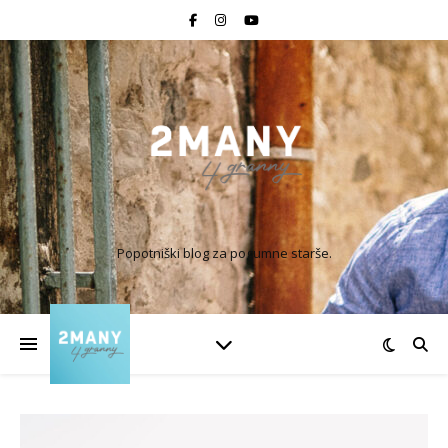
Popotniški blog za pogumne starše.