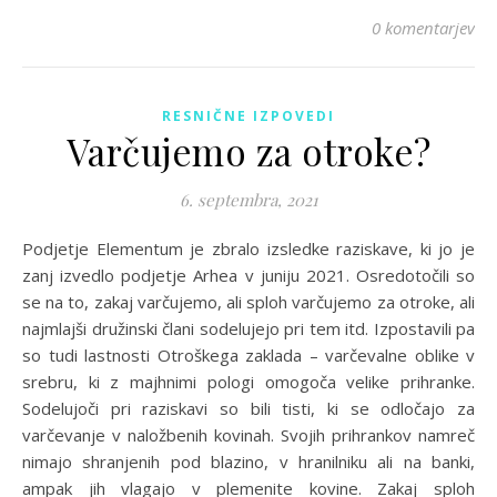
0 komentarjev
RESNIČNE IZPOVEDI
Varčujemo za otroke?
6. septembra, 2021
Podjetje Elementum je zbralo izsledke raziskave, ki jo je
zanj izvedlo podjetje Arhea v juniju 2021. Osredotočili so
se na to, zakaj varčujemo, ali sploh varčujemo za otroke, ali
najmlajši družinski člani sodelujejo pri tem itd. Izpostavili pa
so tudi lastnosti Otroškega zaklada – varčevalne oblike v
srebru, ki z majhnimi pologi omogoča velike prihranke.
Sodelujoči pri raziskavi so bili tisti, ki se odločajo za
varčevanje v naložbenih kovinah. Svojih prihrankov namreč
nimajo shranjenih pod blazino, v hranilniku ali na banki,
ampak jih vlagajo v plemenite kovine. Zakaj sploh