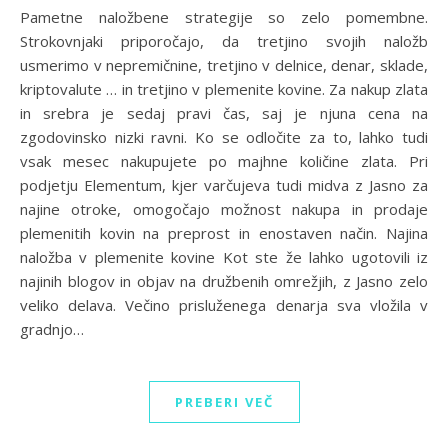
Pametne naložbene strategije so zelo pomembne.
Strokovnjaki priporočajo, da tretjino svojih naložb
usmerimo v nepremičnine, tretjino v delnice, denar, sklade,
kriptovalute … in tretjino v plemenite kovine. Za nakup zlata
in srebra je sedaj pravi čas, saj je njuna cena na
zgodovinsko nizki ravni. Ko se odločite za to, lahko tudi
vsak mesec nakupujete po majhne količine zlata. Pri
podjetju Elementum, kjer varčujeva tudi midva z Jasno za
najine otroke, omogočajo možnost nakupa in prodaje
plemenitih kovin na preprost in enostaven način. Najina
naložba v plemenite kovine Kot ste že lahko ugotovili iz
najinih blogov in objav na družbenih omrežjih, z Jasno zelo
veliko delava. Večino prisluženega denarja sva vložila v
gradnjo…
PREBERI VEČ