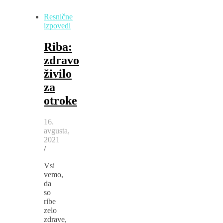
Resnične
izpovedi
Riba:
zdravo
živilo
za
otroke
16.
avgusta,
2021
/
Vsi
vemo,
da
so
ribe
zelo
zdrave,