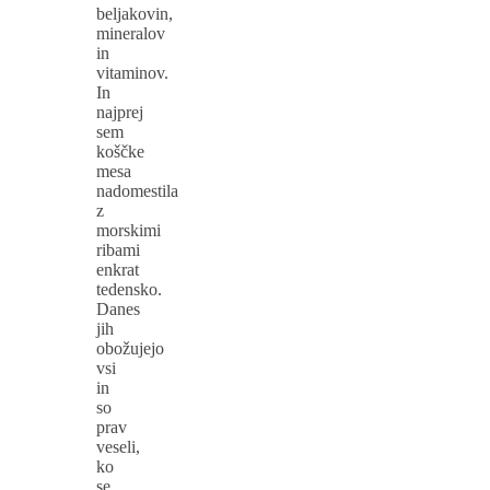
beljakovin,
mineralov
in
vitaminov.
In
najprej
sem
koščke
mesa
nadomestila
z
morskimi
ribami
enkrat
tedensko.
Danes
jih
obožujejo
vsi
in
so
prav
veseli,
ko
se