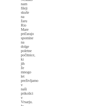
nam
fileji
skuše
na
žaru
Rio
Mare
pričarajo
spomine
na
dolge
poletne
počitnice,
ki
jih
že
mnogo
let
preživljamo
v
naši
prikolici
v
Vrsarju.