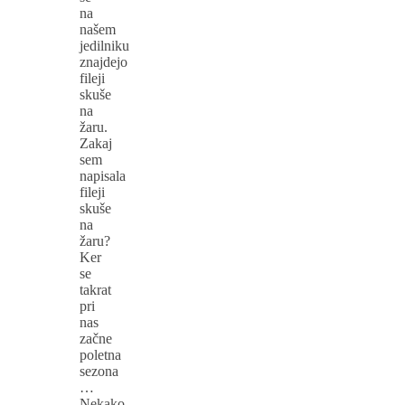
na
našem
jedilniku
znajdejo
fileji
skuše
na
žaru.
Zakaj
sem
napisala
fileji
skuše
na
žaru?
Ker
se
takrat
pri
nas
začne
poletna
sezona
…
Nekako