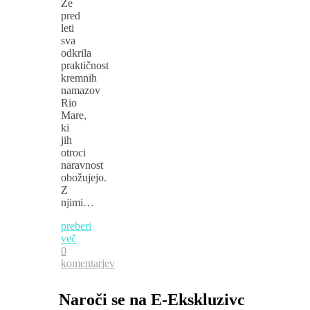
Že
pred
leti
sva
odkrila
praktičnost
kremnih
namazov
Rio
Mare,
ki
jih
otroci
naravnost
obožujejo.
Z
njimi…
preberi
več
0
komentarjev
Naroči se na E-Ekskluzivc