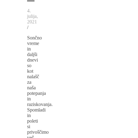
4.
julija,
2021
/
Sončno
vreme
in
daljši
dnevi
so
kot
nalašč
za
naša
potepanja
in
raziskovanja.
Spomladi
in
poleti
si
privoščimo
več