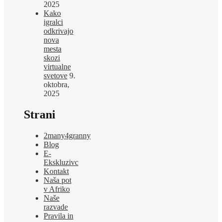
2025
Kako
igralci
odkrivajo
nova
mesta
skozi
virtualne
svetove
9.
oktobra,
2025
Strani
2many4granny
Blog
E-
Ekskluzivc
Kontakt
Naša pot
v Afriko
Naše
razvade
Pravila in