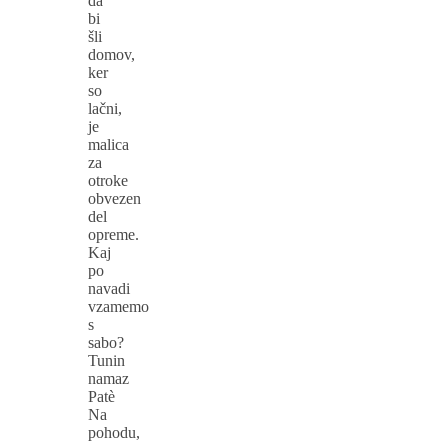
da
bi
šli
domov,
ker
so
lačni,
je
malica
za
otroke
obvezen
del
opreme.
Kaj
po
navadi
vzamemo
s
sabo?
Tunin
namaz
Patè
Na
pohodu,