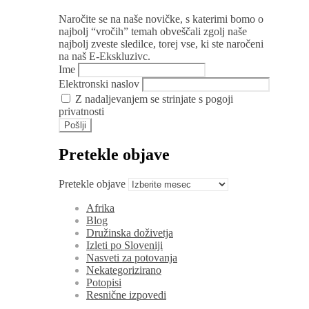
Naročite se na naše novičke, s katerimi bomo o
najbolj “vročih” temah obveščali zgolj naše
najbolj zveste sledilce, torej vse, ki ste naročeni
na naš E-Ekskluzivc.
Ime
Elektronski naslov
Z nadaljevanjem se strinjate s pogoji
privatnosti
Pretekle objave
Pretekle objave
Afrika
Blog
Družinska doživetja
Izleti po Sloveniji
Nasveti za potovanja
Nekategorizirano
Potopisi
Resnične izpovedi