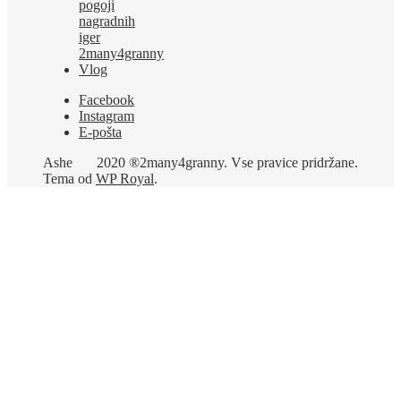
pogoji
nagradnih
iger
2many4granny
Vlog
Facebook
Instagram
E-pošta
Ashe
2020 ®2many4granny. Vse pravice pridržane.
Tema od
WP Royal
.