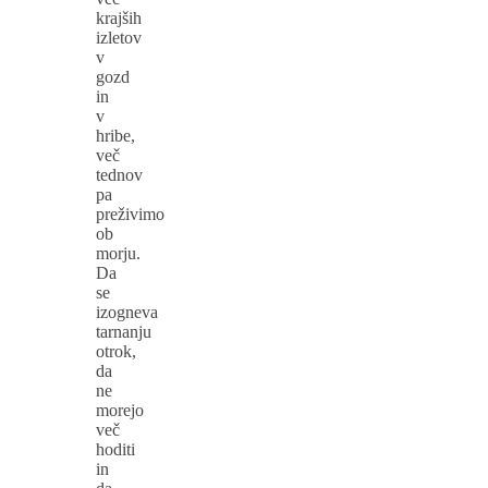
krajših
izletov
v
gozd
in
v
hribe,
več
tednov
pa
preživimo
ob
morju.
Da
se
izogneva
tarnanju
otrok,
da
ne
morejo
več
hoditi
in