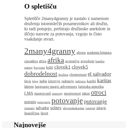
O spletišču
Spletišče 2many4granny je nastalo z namenom
druženja istomislečih posameznikov ali družin,
ki radi potujejo, prebirajo družinske anekdote in
iščejo nasvete za potovanja, vzgojo in čisto
vsakdanje stvari.
2many4granny
abena
academia britanica
afrika
avstralija
avtodom
cuscatleca
africa
bambo
clovek1
clovek5
božič
nature
bocvana
dobrodelnost
el salvador
elementum
družina
karitas
favn
intervju
jadranje
karibi
indija
hipp
jadrnica
language magic adventures
latinska amerika
labring
otroci
LMA
montessori
mastercard
nikon
minicity
potovanje
putovanje
potopis
potovanja
salvador
selitev
zdravje
riomare
slovenskakaritas
varnost
španščina
šport
Najnovejše