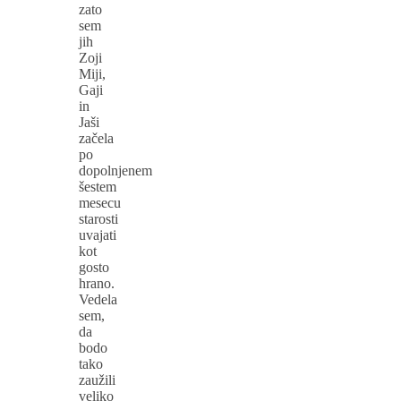
zato
sem
jih
Zoji
Miji,
Gaji
in
Jaši
začela
po
dopolnjenem
šestem
mesecu
starosti
uvajati
kot
gosto
hrano.
Vedela
sem,
da
bodo
tako
zaužili
veliko