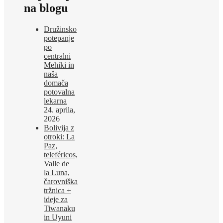
na blogu
Družinsko
potepanje
po
centralni
Mehiki in
naša
domača
potovalna
lekarna
24. aprila,
2026
Bolivija z
otroki: La
Paz,
teleféricos,
Valle de
la Luna,
čarovniška
tržnica +
ideje za
Tiwanaku
in Uyuni