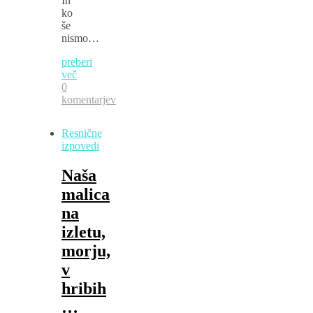
In
ko
še
nismo…
preberi
več
0
komentarjev
Resnične
izpovedi
Naša
malica
na
izletu,
morju,
v
hribih
…