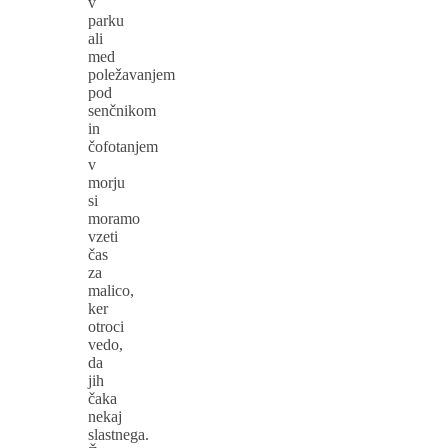
v
parku
ali
med
poležavanjem
pod
senčnikom
in
čofotanjem
v
morju
si
moramo
vzeti
čas
za
malico,
ker
otroci
vedo,
da
jih
čaka
nekaj
slastnega.