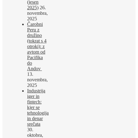
(jesen
2025)
26.
novembra,
2025
Čarobni
Peru z
družino
(tokrat s 4
otroki): z
avtom od
Pacifika
do
Andov
13.
novembra,
2025
Industrija
iger in
fintech:
kjer se
tehnologija
in denar
srečata
30.
oktobra,