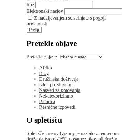
Ime
Elektronski naslov
Z nadaljevanjem se strinjate s pogoji
privatnosti
Pretekle objave
Pretekle objave
Afrika
Blog
Družinska doživetja
Izleti po Sloveniji
Nasveti za potovanja
Nekategorizirano
Potopisi
Resnične izpovedi
O spletišču
Spletišče 2many4granny je nastalo z namenom
druženja istomislečih posameznikov ali družin,