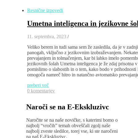
Resnične izpovedi
Umetna inteligenca in jezikovne šo
11. septembra, 2023
/
Veliko berem in tudi sama sem že zasledila, da je v zadnj
panogah, vključno z jezikovnim izobraževanjem. Nekateri
prevajanjem in tolmačenjem, kar bi lahko imelo pomembne
jezikovnih šolah Umetna inteligenca je že zdaj prisotna v j
pomislimo o slabostih in o tem, kako bodo v prihodnosti 
omogoča namreč hitro in natančno avtomatsko prevajanje 
preberi več
0 komentarjev
Naroči se na E-Ekskluzivc
Naročite se na naše novičke, s katerimi bomo o
najbolj “vročih” temah obveščali zgolj naše
najbolj zveste sledilce, torej vse, ki ste naročeni
na naš E-Ekskluzivc.