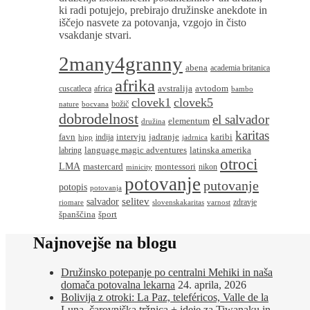
ki radi potujejo, prebirajo družinske anekdote in
iščejo nasvete za potovanja, vzgojo in čisto
vsakdanje stvari.
2many4granny
abena
academia britanica
afrika
avstralija
avtodom
cuscatleca
africa
bambo
clovek1
clovek5
božič
nature
bocvana
dobrodelnost
el salvador
elementum
družina
karitas
favn
intervju
jadranje
karibi
indija
hipp
jadrnica
language magic adventures
latinska amerika
labring
otroci
LMA
montessori
mastercard
nikon
minicity
potovanje
putovanje
potopis
potovanja
salvador
selitev
zdravje
riomare
slovenskakaritas
varnost
španščina
šport
Najnovejše na blogu
Družinsko potepanje po centralni Mehiki in naša
domača potovalna lekarna
24. aprila, 2026
Bolivija z otroki: La Paz, teleféricos, Valle de la
Luna, čarovniška tržnica + ideje za Tiwanaku in