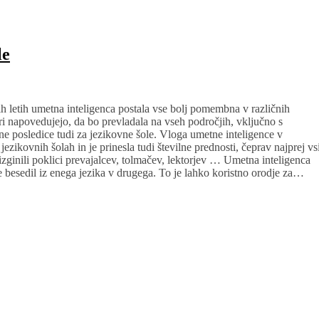
le
ih letih umetna inteligenca postala vse bolj pomembna v različnih
 napovedujejo, da bo prevladala na vseh področjih, vključno s
 posledice tudi za jezikovne šole. Vloga umetne inteligence v
ezikovnih šolah in je prinesla tudi številne prednosti, čeprav najprej vs
izginili poklici prevajalcev, tolmačev, lektorjev … Umetna inteligenca
besedil iz enega jezika v drugega. To je lahko koristno orodje za…