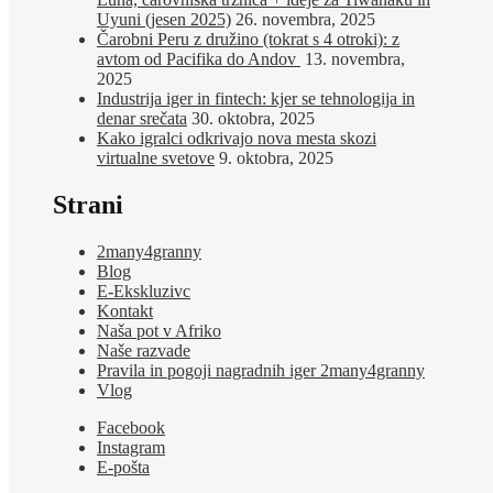
Uyuni (jesen 2025)
26. novembra, 2025
Čarobni Peru z družino (tokrat s 4 otroki): z
avtom od Pacifika do Andov
13. novembra,
2025
Industrija iger in fintech: kjer se tehnologija in
denar srečata
30. oktobra, 2025
Kako igralci odkrivajo nova mesta skozi
virtualne svetove
9. oktobra, 2025
Strani
2many4granny
Blog
E-Ekskluzivc
Kontakt
Naša pot v Afriko
Naše razvade
Pravila in pogoji nagradnih iger 2many4granny
Vlog
Facebook
Instagram
E-pošta