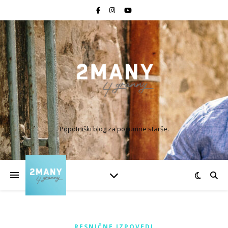
Popotniški blog za pogumne starše.
RESNIČNE IZPOVEDI