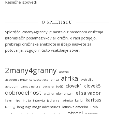
Resnične izpovedi
O SPLETIŠČU
Spletišče 2many4granny je nastalo z namenom druženja
istomislečih posameznikov ali družin, ki radi potujejo,
prebirajo družinske anekdote in iščejo nasvete za
potovanja, vzgojo in čisto vsakdanje stvari.
2many4granny
abena
afrika
avstralija
academia britanica cuscatleca
africa
clovek5
clovek1
avtodom
božič
bambo nature
bocvana
dobrodelnost
el salvador
elementum
družina
karitas
favn
intervju
jadranje
karibi
indija
hipp
jadrnica
LMA
language magic adventures
latinska amerika
labring
otroci