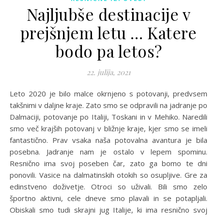
Najljubše destinacije v
prejšnjem letu … Katere
bodo pa letos?
22. julija, 2021
Leto 2020 je bilo malce okrnjeno s potovanji, predvsem
takšnimi v daljne kraje. Zato smo se odpravili na jadranje po
Dalmaciji, potovanje po Italiji, Toskani in v Mehiko. Naredili
smo več krajših potovanj v bližnje kraje, kjer smo se imeli
fantastično. Prav vsaka naša potovalna avantura je bila
posebna. Jadranje nam je ostalo v lepem spominu.
Resnično ima svoj poseben čar, zato ga bomo te dni
ponovili. Vasice na dalmatinskih otokih so osupljive. Gre za
edinstveno doživetje. Otroci so uživali. Bili smo zelo
športno aktivni, cele dneve smo plavali in se potapljali.
Obiskali smo tudi skrajni jug Italije, ki ima resnično svoj