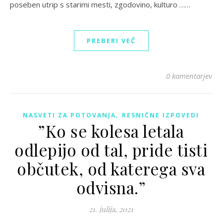
poseben utrip s starimi mesti, zgodovino, kulturo ……
PREBERI VEČ
0 komentarjev
,
NASVETI ZA POTOVANJA
RESNIČNE IZPOVEDI
”Ko se kolesa letala
odlepijo od tal, pride tisti
občutek, od katerega sva
odvisna.”
21. julija, 2021