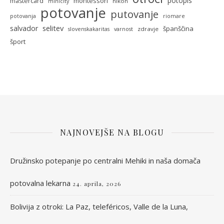
potopis
montessori
mastercard
nikon
minicity
potovanje
putovanje
potovanja
riomare
selitev
salvador
španščina
zdravje
slovenskakaritas
varnost
šport
NAJNOVEJŠE NA BLOGU
Družinsko potepanje po centralni Mehiki in naša domača
potovalna lekarna
24. aprila, 2026
Bolivija z otroki: La Paz, teleféricos, Valle de la Luna,