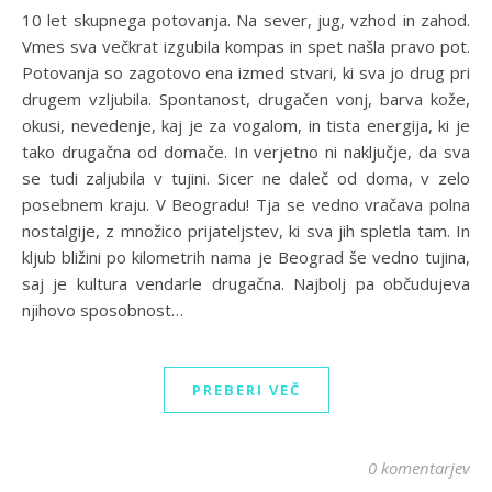
10 let skupnega potovanja. Na sever, jug, vzhod in zahod.
Vmes sva večkrat izgubila kompas in spet našla pravo pot.
Potovanja so zagotovo ena izmed stvari, ki sva jo drug pri
drugem vzljubila. Spontanost, drugačen vonj, barva kože,
okusi, nevedenje, kaj je za vogalom, in tista energija, ki je
tako drugačna od domače. In verjetno ni naključje, da sva
se tudi zaljubila v tujini. Sicer ne daleč od doma, v zelo
posebnem kraju. V Beogradu! Tja se vedno vračava polna
nostalgije, z množico prijateljstev, ki sva jih spletla tam. In
kljub bližini po kilometrih nama je Beograd še vedno tujina,
saj je kultura vendarle drugačna. Najbolj pa občudujeva
njihovo sposobnost…
PREBERI VEČ
0 komentarjev