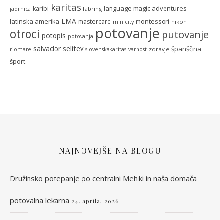
karitas
language magic adventures
karibi
labring
jadrnica
LMA
latinska amerika
montessori
mastercard
nikon
minicity
potovanje
otroci
putovanje
potopis
potovanja
selitev
salvador
španščina
zdravje
riomare
slovenskakaritas
varnost
šport
NAJNOVEJŠE NA BLOGU
Družinsko potepanje po centralni Mehiki in naša domača
potovalna lekarna
24. aprila, 2026