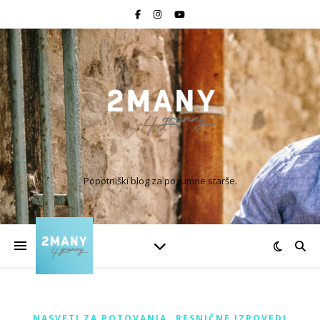
Popotniški blog za pogumne starše.
,
NASVETI ZA POTOVANJA
RESNIČNE IZPOVEDI