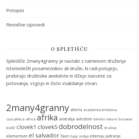
Potopisi
Resnične izpovedi
O SPLETIŠČU
Spletišče 2many4granny je nastalo z namenom druženja
istomislečih posameznikov ali družin, ki radi potujejo,
prebirajo družinske anekdote in iščejo nasvete za
potovanja, vzgojo in čisto vsakdanje stvari.
2many4granny
abena
academia britanica
afrika
avstralija
avtodom
cuscatleca
africa
bambo nature
bocvana
dobrodelnost
clovek5
clovek1
božič
družina
el salvador
favn
intervju
elementum
jadranje
indija
hipp