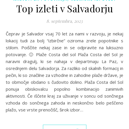
Top izleti v Salvadorju
8. septembra, 2023
Čeprav je Salvador vsaj 70 let za nami v razvoju, je nekaj
lokacij tudi za bolj “izbirčne” oziroma zrele popotnike s
stilom. Poiščite nekaj zase in se odpravite na luksuzno
potovanje. 🙂 Plaže Costa del sol Plaža Costa del Sol je
naravni dragulj, ki se nahaja v departmaju La Paz, v
osrednjem delu Salvadorja. Za razliko od skalnih formacij in
pečin, ki so značilne za vzhodne in zahodne plaže države, je
to območje obdano s čudovito dolino. Plaža Costa del Sol
ponuja obiskovalcu popolno kombinacijo zanimivih
aktivnosti. Če iščete kraj za uživanje v soncu od sončnega
vzhoda do sončnega zahoda in neskončno belo peščeno
plažo, vse vrste prenočišč, širok izbor…