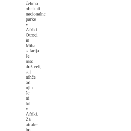
želimo
obiskati
nacionalne
parke
v
Afriki.
Otroci
in
Miha
safarija
še
niso
doživeli,
saj
nihče
od
njih
še
ni
bil
v
Afriki.
Za
otroke
bo