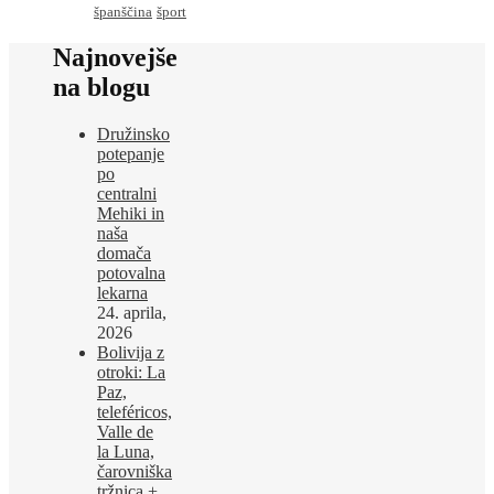
španščina
šport
Najnovejše
na blogu
Družinsko
potepanje
po
centralni
Mehiki in
naša
domača
potovalna
lekarna
24. aprila,
2026
Bolivija z
otroki: La
Paz,
teleféricos,
Valle de
la Luna,
čarovniška
tržnica +