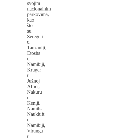
svojim
nacionalnim
parkovima,
kao
što
su
Seregeti
u
Tanzaniji,
Etosha
u
Namibiji,
Kruger
u
Južnoj
Africi,
Nakuru
u
Keniji,
Namib-
Naukluft
u
Namibiji,
Virunga
u