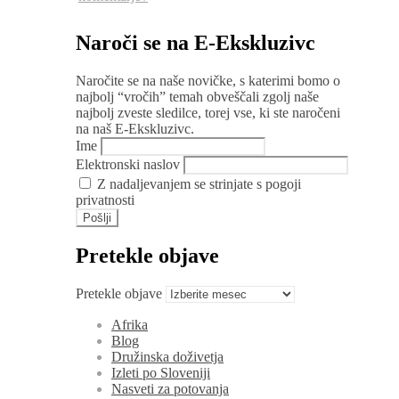
Naroči se na E-Ekskluzivc
Naročite se na naše novičke, s katerimi bomo o
najbolj “vročih” temah obveščali zgolj naše
najbolj zveste sledilce, torej vse, ki ste naročeni
na naš E-Ekskluzivc.
Ime
Elektronski naslov
Z nadaljevanjem se strinjate s pogoji
privatnosti
Pretekle objave
Pretekle objave
Afrika
Blog
Družinska doživetja
Izleti po Sloveniji
Nasveti za potovanja