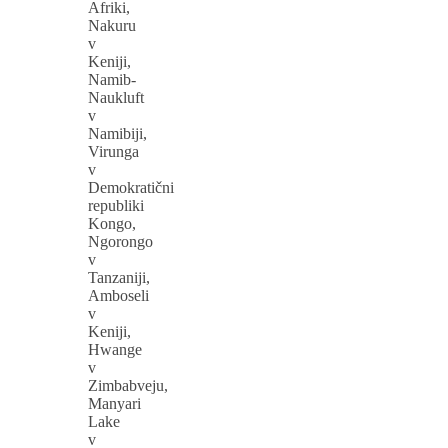
Afriki,
Nakuru
v
Keniji,
Namib-
Naukluft
v
Namibiji,
Virunga
v
Demokratični
republiki
Kongo,
Ngorongo
v
Tanzaniji,
Amboseli
v
Keniji,
Hwange
v
Zimbabveju,
Manyari
Lake
v