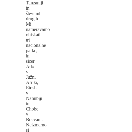
Tanzaniji
in
številnih
drugih.
Mi
nameravamo
obiskati
tri
nacionalne
parke,
in
sicer
Ado
v
Južni
Afriki,
Etosha
v
Namibiji
in
Chobe
v
Bocvani.
Neizmerno
si