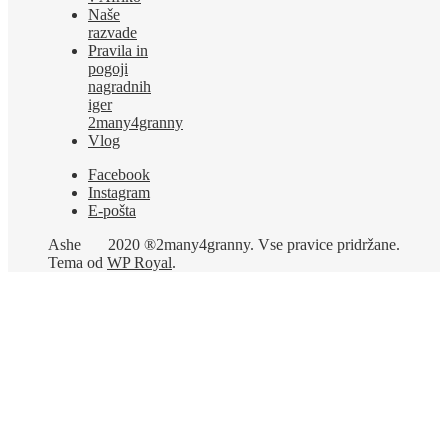
Naše
razvade
Pravila in
pogoji
nagradnih
iger
2many4granny
Vlog
Facebook
Instagram
E-pošta
Ashe
2020 ®2many4granny. Vse pravice pridržane.
Tema od
WP Royal
.