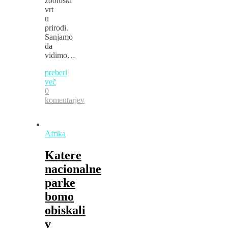
zoološki
vrt
u
prirodi.
Sanjamo
da
vidimo…
preberi
več
0
komentarjev
Afrika
Katere
nacionalne
parke
bomo
obiskali
v