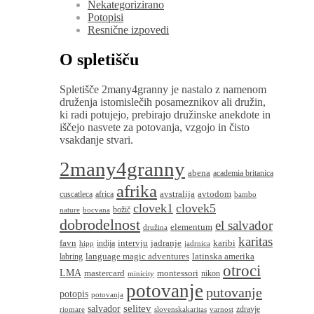
Nekategorizirano
Potopisi
Resnične izpovedi
O spletišču
Spletišče 2many4granny je nastalo z namenom
druženja istomislečih posameznikov ali družin,
ki radi potujejo, prebirajo družinske anekdote in
iščejo nasvete za potovanja, vzgojo in čisto
vsakdanje stvari.
2many4granny
abena
academia britanica
afrika
avstralija
avtodom
cuscatleca
africa
bambo
clovek1
clovek5
božič
nature
bocvana
dobrodelnost
el salvador
elementum
družina
karitas
favn
intervju
jadranje
karibi
indija
hipp
jadrnica
language magic adventures
latinska amerika
labring
otroci
LMA
montessori
mastercard
nikon
minicity
potovanje
putovanje
potopis
potovanja
salvador
selitev
zdravje
riomare
slovenskakaritas
varnost