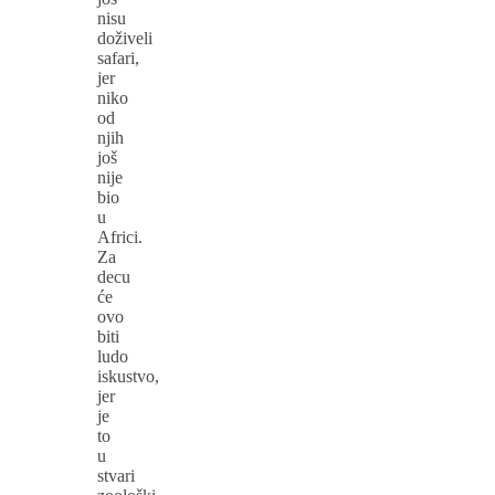
nisu
doživeli
safari,
jer
niko
od
njih
još
nije
bio
u
Africi.
Za
decu
će
ovo
biti
ludo
iskustvo,
jer
je
to
u
stvari