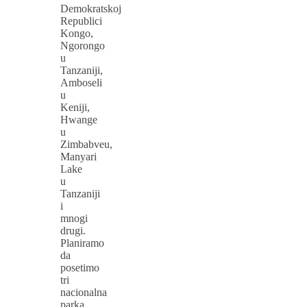
Demokratskoj
Republici
Kongo,
Ngorongo
u
Tanzaniji,
Amboseli
u
Keniji,
Hwange
u
Zimbabveu,
Manyari
Lake
u
Tanzaniji
i
mnogi
drugi.
Planiramo
da
posetimo
tri
nacionalna
parka,