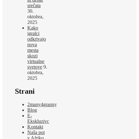
srečata
30.
oktobra,
2025
Kako
igralci
odkrivajo
nova
mesta
skozi
virtualne
svetove
9.
oktobra,
2025
Strani
2many4granny
Blog
E-
Ekskluzivc
Kontakt
Naša pot
v Afriko