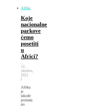
Afrika
Koje
nacionalne
parkove
ćemo
posetiti
u
Africi?
12.
oktobra,
2021
/
Afrika
je
takođe
poznata
po