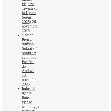
ideje za
Tiwanaku
in Uyuni
(jesen
2025)
26.
novembra,
2025
Čarobni
Peru z
družino
(tokrat s 4
otroki): z
avtom od
Pacifika
do
Andov
13.
novembra,
2025
Industrija
iger in
fintech:
kjer se
tehnologija
in denar