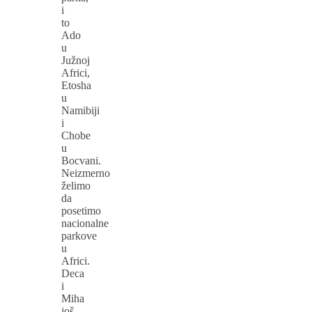
i
to
Ado
u
Južnoj
Africi,
Etosha
u
Namibiji
i
Chobe
u
Bocvani.
Neizmerno
želimo
da
posetimo
nacionalne
parkove
u
Africi.
Deca
i
Miha
još