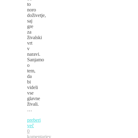
to
noro
doživetje,
saj
gre
za
živalski
vrt
v
naravi.
Sanjamo
o
tem,
da
bi
videli
vse
glavne
živali.
…
preberi
več
0
komentarjev