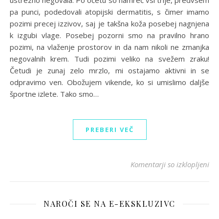
ustrezno negovala. Po očetu so namreč vsi trije, predvsem
pa punci, podedovali atopijski dermatitis, s čimer imamo
pozimi precej izzivov, saj je takšna koža posebej nagnjena
k izgubi vlage. Posebej pozorni smo na pravilno hrano
pozimi, na vlaženje prostorov in da nam nikoli ne zmanjka
negovalnih krem. Tudi pozimi veliko na svežem zraku!
Četudi je zunaj zelo mrzlo, mi ostajamo aktivni in se
odpravimo ven. Obožujem vikende, ko si umislimo daljše
športne izlete. Tako smo…
PREBERI VEČ
za 
Komentarji so izklopljeni
NAROČI SE NA E-EKSKLUZIVC