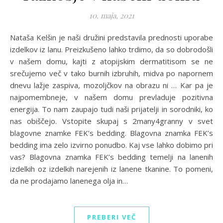
10. maja, 2021
Nataša Kelšin je naši družini predstavila prednosti uporabe
izdelkov iz lanu. Preizkušeno lahko trdimo, da so dobrodošli
v našem domu, kajti z atopijskim dermatitisom se ne
srečujemo več v tako burnih izbruhih, midva po napornem
dnevu lažje zaspiva, mozoljčkov na obrazu ni … Kar pa je
najpomembneje, v našem domu prevladuje pozitivna
energija. To nam zaupajo tudi naši prijatelji in sorodniki, ko
nas obiščejo. Vstopite skupaj s 2many4granny v svet
blagovne znamke FEK’s bedding. Blagovna znamka FEK’s
bedding ima zelo izvirno ponudbo. Kaj vse lahko dobimo pri
vas? Blagovna znamka FEK’s bedding temelji na lanenih
izdelkih oz izdelkih narejenih iz lanene tkanine. To pomeni,
da ne prodajamo lanenega olja in…
PREBERI VEČ