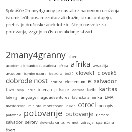
Spletišče 2many4granny je nastalo z namenom druženja
istomislečih posameznikov ali družin, ki radi potujejo,
prebirajo družinske anekdote in iščejo nasvete za
potovanja, vzgojo in čisto vsakdanje stvari.
2many4granny
abena
afrika
avstralija
academia britanica cuscatleca
africa
clovek5
clovek1
avtodom
božič
bambo nature
bocvana
dobrodelnost
el salvador
elementum
družina
karitas
favn
intervju
jadranje
karibi
indija
hipp
jadrnica
LMA
language magic adventures
latinska amerika
labring
otroci
potopis
montessori
mastercard
nikon
minicity
potovanje
putovanje
potovanja
riomare
selitev
salvador
španščina
zdravje
slovenskakaritas
varnost
šport