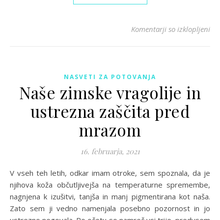
za
Komentarji so izklopljeni
NASVETI ZA POTOVANJA
Naše zimske vragolije in
ustrezna zaščita pred
mrazom
16. februarja, 2021
V vseh teh letih, odkar imam otroke, sem spoznala, da je
njihova koža občutljivejša na temperaturne spremembe,
nagnjena k izušitvi, tanjša in manj pigmentirana kot naša.
Zato sem ji vedno namenjala posebno pozornost in jo