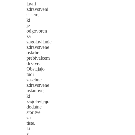
javni
zdravstveni
sistem,
ki
je
odgovoren
za
zagotavljanje
zdravstvene
oskrbe
prebivalcem
države.
Obstajajo
tudi
zasebne
zdravstvene
ustanove,
ki
zagotavljajo
dodatne
storitve
za
tiste,
ki
si