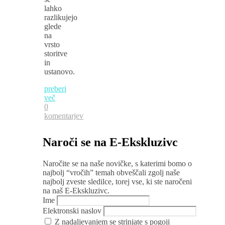
lahko
razlikujejo
glede
na
vrsto
storitve
in
ustanovo.
preberi
več
0
komentarjev
Naroči se na E-Ekskluzivc
Naročite se na naše novičke, s katerimi bomo o
najbolj “vročih” temah obveščali zgolj naše
najbolj zveste sledilce, torej vse, ki ste naročeni
na naš E-Ekskluzivc.
Ime
Elektronski naslov
Z nadaljevanjem se strinjate s pogoji