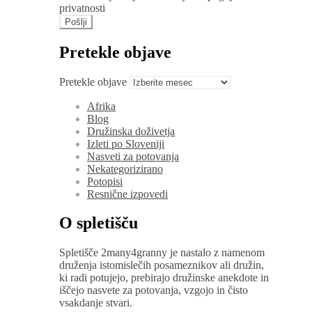
privatnosti
Pretekle objave
Pretekle objave
Afrika
Blog
Družinska doživetja
Izleti po Sloveniji
Nasveti za potovanja
Nekategorizirano
Potopisi
Resnične izpovedi
O spletišču
Spletišče 2many4granny je nastalo z namenom
druženja istomislečih posameznikov ali družin,
ki radi potujejo, prebirajo družinske anekdote in
iščejo nasvete za potovanja, vzgojo in čisto
vsakdanje stvari.