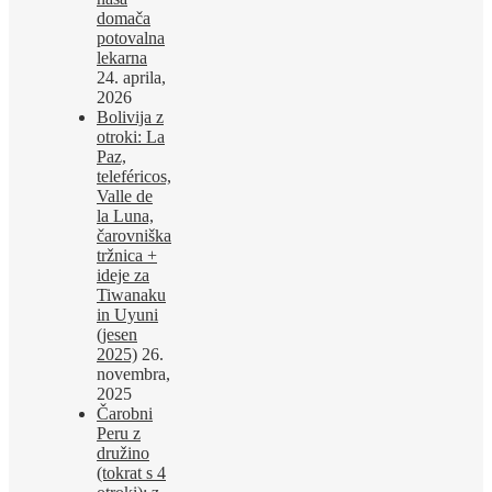
domača
potovalna
lekarna
24. aprila,
2026
Bolivija z
otroki: La
Paz,
teleféricos,
Valle de
la Luna,
čarovniška
tržnica +
ideje za
Tiwanaku
in Uyuni
(jesen
2025)
26.
novembra,
2025
Čarobni
Peru z
družino
(tokrat s 4