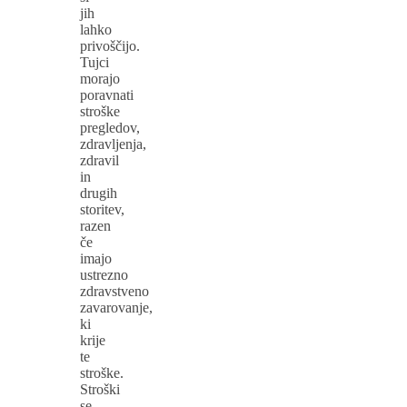
jih
lahko
privoščijo.
Tujci
morajo
poravnati
stroške
pregledov,
zdravljenja,
zdravil
in
drugih
storitev,
razen
če
imajo
ustrezno
zdravstveno
zavarovanje,
ki
krije
te
stroške.
Stroški
se