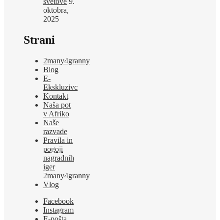
svetove
9.
oktobra,
2025
Strani
2many4granny
Blog
E-
Ekskluzivc
Kontakt
Naša pot
v Afriko
Naše
razvade
Pravila in
pogoji
nagradnih
iger
2many4granny
Vlog
Facebook
Instagram
E-pošta