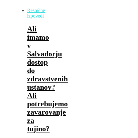
Resnične
izpovedi
Ali
imamo
v
Salvadorju
dostop
do
zdravstvenih
ustanov?
Ali
potrebujemo
zavarovanje
za
tujino?