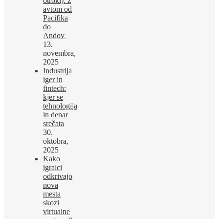
otroki): z
avtom od
Pacifika
do
Andov
13.
novembra,
2025
Industrija
iger in
fintech:
kjer se
tehnologija
in denar
srečata
30.
oktobra,
2025
Kako
igralci
odkrivajo
nova
mesta
skozi
virtualne