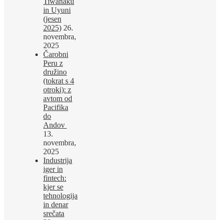
Tiwanaku
in Uyuni
(jesen
2025)
26.
novembra,
2025
Čarobni
Peru z
družino
(tokrat s 4
otroki): z
avtom od
Pacifika
do
Andov
13.
novembra,
2025
Industrija
iger in
fintech:
kjer se
tehnologija
in denar
srečata