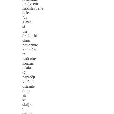
predvsem
izpostavljene
dele.
Na
glavo
si
vsi
družinski
člani
poveznite
klobučke
in
nadenite
sončna
očala.
Ob
največji
vročini
ostanite
doma
ali
se
skrijte
v
senco.