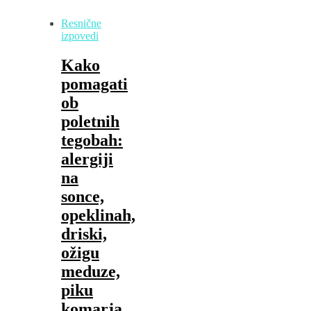
Resnične
izpovedi
Kako
pomagati
ob
poletnih
tegobah:
alergiji
na
sonce,
opeklinah,
driski,
ožigu
meduze,
piku
komarja