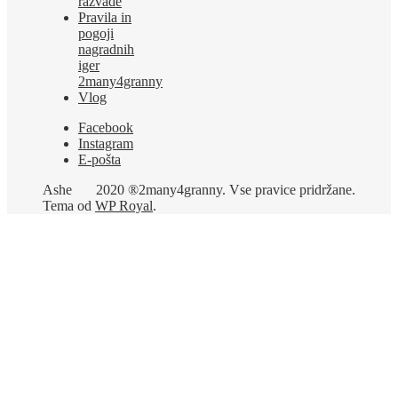
razvade
Pravila in
pogoji
nagradnih
iger
2many4granny
Vlog
Facebook
Instagram
E-pošta
Ashe
2020 ®2many4granny. Vse pravice pridržane.
Tema od
WP Royal
.