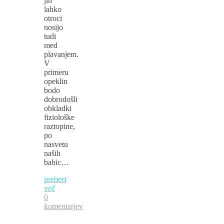
jih
lahko
otroci
nosijo
tudi
med
plavanjem.
V
primeru
opeklin
bodo
dobrodošli
obkladki
fiziološke
raztopine,
po
nasvetu
naših
babic…
preberi
več
0
komentarjev