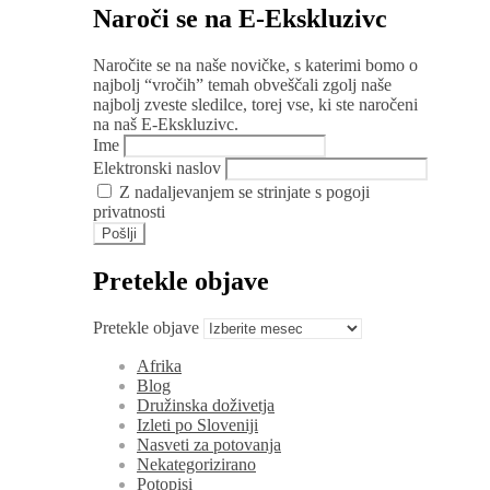
Naroči se na E-Ekskluzivc
Naročite se na naše novičke, s katerimi bomo o
najbolj “vročih” temah obveščali zgolj naše
najbolj zveste sledilce, torej vse, ki ste naročeni
na naš E-Ekskluzivc.
Ime
Elektronski naslov
Z nadaljevanjem se strinjate s pogoji
privatnosti
Pretekle objave
Pretekle objave
Afrika
Blog
Družinska doživetja
Izleti po Sloveniji
Nasveti za potovanja
Nekategorizirano
Potopisi