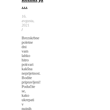
…
16.
avgusta,
2021
/
Brezskrbne
poletne
dni
vam
lahko
hitro
pokvari
kakšna
neprijetnost.
Bodite
pripravljeni!
Podučite
se,
kako
ukrepati
v
nujnih