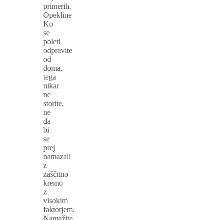
primerih.
Opekline
Ko
se
poleti
odpravite
od
doma,
tega
nikar
ne
storite,
ne
da
bi
se
prej
namazali
z
zaščitno
kremo
z
visokim
faktorjem.
Namažite