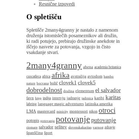
Resnične izpovedi
O spletišču
Spletišče 2many4granny je nastalo z namenom
druženja istomislečih posameznikov ali družin,
ki radi potujejo, prebirajo družinske anekdote in
iščejo nasvete za potovanja, vzgojo in čisto
vsakdanje stvari.
2many4granny
abena
academia britanica
afrika
avstralija
avtodom
cuscatleca
africa
bambo
clovek1
clovek5
božič
nature
bocvana
dobrodelnost
el salvador
elementum
družina
karitas
favn
intervju
jadranje
karibi
indija
hipp
jadrnica
language magic adventures
latinska amerika
labring
otroci
LMA
montessori
mastercard
nikon
minicity
potovanje
putovanje
potopis
potovanja
salvador
selitev
zdravje
riomare
slovenskakaritas
varnost
španščina
šport