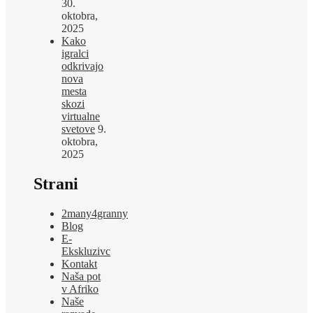
30.
oktobra,
2025
Kako
igralci
odkrivajo
nova
mesta
skozi
virtualne
svetove
9.
oktobra,
2025
Strani
2many4granny
Blog
E-
Ekskluzivc
Kontakt
Naša pot
v Afriko
Naše