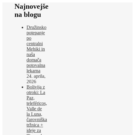
Najnovejše
na blogu
Družinsko
potepanje
po
centralni
Mehiki in
naša
domača
potovalna
lekarna
24. aprila,
2026
Bolivija z
otroki: La
Paz,
teleféricos,
Valle de
la Luna,
čarovniška
tržnica +
ideje za