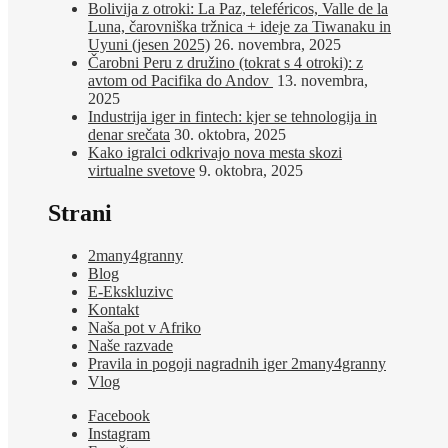
Bolivija z otroki: La Paz, teleféricos, Valle de la
Luna, čarovniška tržnica + ideje za Tiwanaku in
Uyuni (jesen 2025)
26. novembra, 2025
Čarobni Peru z družino (tokrat s 4 otroki): z
avtom od Pacifika do Andov
13. novembra,
2025
Industrija iger in fintech: kjer se tehnologija in
denar srečata
30. oktobra, 2025
Kako igralci odkrivajo nova mesta skozi
virtualne svetove
9. oktobra, 2025
Strani
2many4granny
Blog
E-Ekskluzivc
Kontakt
Naša pot v Afriko
Naše razvade
Pravila in pogoji nagradnih iger 2many4granny
Vlog
Facebook
Instagram