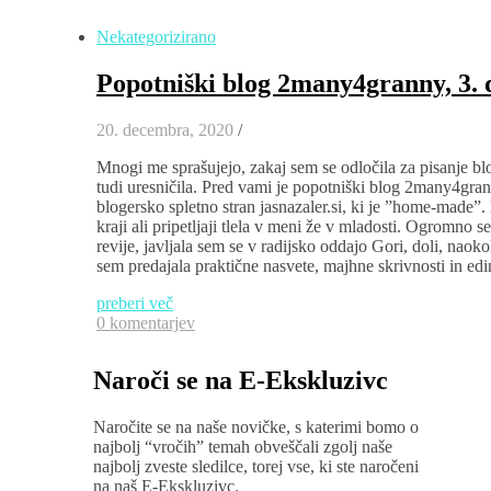
Nekategorizirano
Popotniški blog 2many4granny, 3. 
20. decembra, 2020
/
Mnogi me sprašujejo, zakaj sem se odločila za pisanje blo
tudi uresničila. Pred vami je popotniški blog 2many4gran
blogersko spletno stran jasnazaler.si, ki je ”home-made”.
kraji ali pripetljaji tlela v meni že v mladosti. Ogromno s
revije, javljala sem se v radijsko oddajo Gori, doli, naok
sem predajala praktične nasvete, majhne skrivnosti in e
preberi več
0 komentarjev
Naroči se na E-Ekskluzivc
Naročite se na naše novičke, s katerimi bomo o
najbolj “vročih” temah obveščali zgolj naše
najbolj zveste sledilce, torej vse, ki ste naročeni
na naš E-Ekskluzivc.