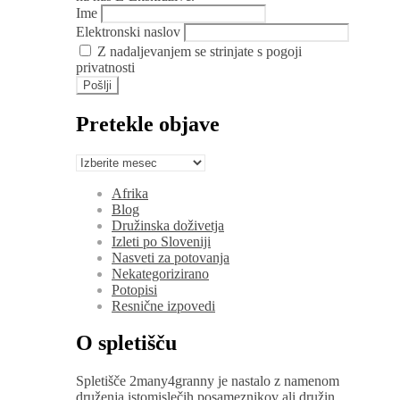
Ime
Elektronski naslov
Z nadaljevanjem se strinjate s pogoji
privatnosti
Pretekle objave
Pretekle
objave
Afrika
Blog
Družinska doživetja
Izleti po Sloveniji
Nasveti za potovanja
Nekategorizirano
Potopisi
Resnične izpovedi
O spletišču
Spletišče 2many4granny je nastalo z namenom
druženja istomislečih posameznikov ali družin,