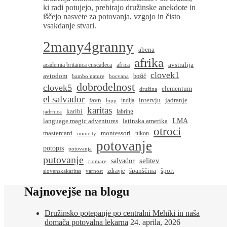
ki radi potujejo, prebirajo družinske anekdote in
iščejo nasvete za potovanja, vzgojo in čisto
vsakdanje stvari.
2many4granny
abena
afrika
avstralija
academia britanica cuscatleca
africa
clovek1
avtodom
božič
bambo nature
bocvana
dobrodelnost
clovek5
elementum
družina
el salvador
favn
intervju
jadranje
indija
hipp
karitas
karibi
labring
jadrnica
language magic adventures
latinska amerika
LMA
otroci
montessori
mastercard
nikon
minicity
potovanje
potopis
potovanja
putovanje
salvador
selitev
riomare
španščina
šport
zdravje
slovenskakaritas
varnost
Najnovejše na blogu
Družinsko potepanje po centralni Mehiki in naša
domača potovalna lekarna
24. aprila, 2026