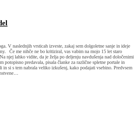
del
ga. V naslednjih vrsticah izveste, zakaj sem dolgoletne sanje in ideje
ny. Če me nihče ne bo kritiziral, vas vabim na mojo 15 let staro
 Na njej lahko vidite, da je želja po deljenju navdušenja nad določenimi
em potopisno predavala, pisala članke za različne spletne portale in
oli in si s tem nabrala veliko izkušenj, kako podajati vsebino. Predvsem
dinstvene…