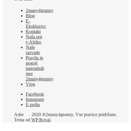
2many4granny
Blog
E-
Ekskluzivc
Kontakt
Naša pot
v Afriko
Naše
razvade
Pravila in
pogoji
nagradnih
iger
2many4granny
Vlog
Facebook
Instagram
E-pošta
Ashe
2020 ®2many4granny. Vse pravice pridržane.
Tema od
WP Royal
.