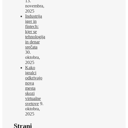
13.
novembra,
2025
Industrija
iger in
fintech:
kjer se
tehnologija
in denar
srečata
30.
oktobra,
2025
Kako
igralci
odkrivajo
nova
mesta
skozi
virtualne
svetove
9.
oktobra,
2025
Strani