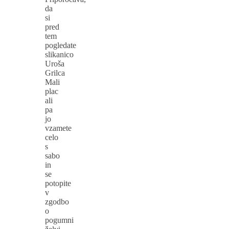
da
si
pred
tem
pogledate
slikanico
Uroša
Grilca
Mali
plac
ali
pa
jo
vzamete
celo
s
sabo
in
se
potopite
v
zgodbo
o
pogumni