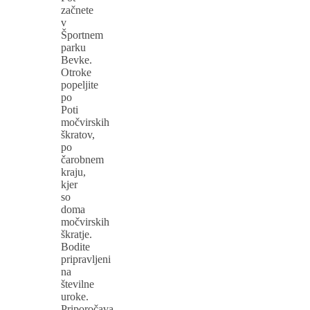
začnete
v
Športnem
parku
Bevke.
Otroke
popeljite
po
Poti
močvirskih
škratov,
po
čarobnem
kraju,
kjer
so
doma
močvirskih
škratje.
Bodite
pripravljeni
na
številne
uroke.
Priporočava,