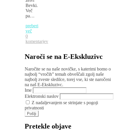
želvi
Bevki.
Več
pa…
preberi
več
0
komentarjev
Naroči se na E-Ekskluzivc
Naročite se na naše novičke, s katerimi bomo o
najbolj “vročih” temah obveščali zgolj naše
najbolj zveste sledilce, torej vse, ki ste naročeni
na naš E-Ekskluzivc.
Ime
Elektronski naslov
Z nadaljevanjem se strinjate s pogoji
privatnosti
Pretekle objave