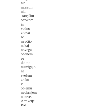
niti
mlajšim
niti
starejšim
otrokom
in
vedno
znova
se
naučijo
nekaj
novega,
obenem
pa
dobro
razmigajo
na
svežem
zraku
v
objemu
neokrnjene
narave.
Atrakcije
Pot