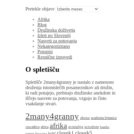
Pretekle objave
Afrika
Blog
Družinska doživetja
Izleti po Sloveniji
Nasveti za potovanja
Nekategorizirano
Potopisi
Resnične izpovedi
O spletišču
Spletišče 2many4granny je nastalo z namenom
druženja istomislečih posameznikov ali družin,
ki radi potujejo, prebirajo družinske anekdote in
iščejo nasvete za potovanja, vzgojo in čisto
vsakdanje stvari.
2many4granny
abena
academia britanica
afrika
avstralija
avtodom
cuscatleca
africa
bambo
clovek1
clovek5
božič
nature
bocvana