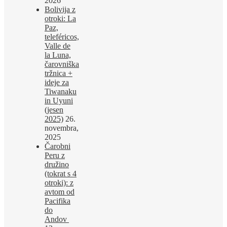
2026
Bolivija z
otroki: La
Paz,
teleféricos,
Valle de
la Luna,
čarovniška
tržnica +
ideje za
Tiwanaku
in Uyuni
(jesen
2025)
26.
novembra,
2025
Čarobni
Peru z
družino
(tokrat s 4
otroki): z
avtom od
Pacifika
do
Andov