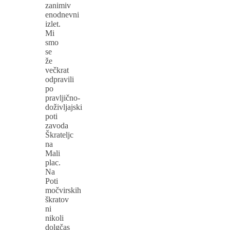
zanimiv
enodnevni
izlet.
Mi
smo
se
že
večkrat
odpravili
po
pravljično-
doživljajski
poti
zavoda
Škrateljc
na
Mali
plac.
Na
Poti
močvirskih
škratov
ni
nikoli
dolgčas