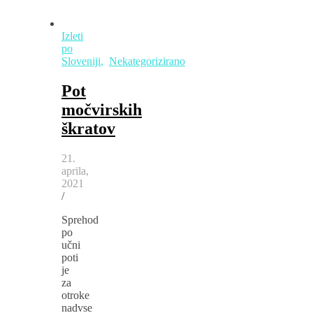
Izleti
po
Sloveniji
,
Nekategorizirano
Pot
močvirskih
škratov
21.
aprila,
2021
/
Sprehod
po
učni
poti
je
za
otroke
nadvse